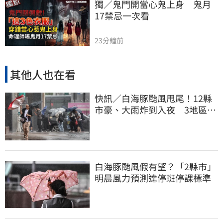
獨／鬼門開當心鬼上身　鬼月
17禁忌一次看
23分鐘前
其他人也在看
快訊／白海豚颱風甩尾！12縣
市豪、大雨炸到入夜 3地區有
大豪雨
白海豚颱風假有望？「2縣市」
明晨風力預測達停班停課標準