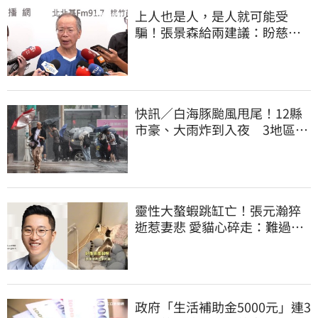
上人也是人，是人就可能受
騙！張景森給兩建議：盼慈濟
展開「自淨」
快訊／白海豚颱風甩尾！12縣
市豪、大雨炸到入夜 3地區有
大豪雨
靈性大螯蝦跳缸亡！張元瀚猝
逝惹妻悲 愛貓心碎走：難過不
比我們少
政府「生活補助金5000元」連3