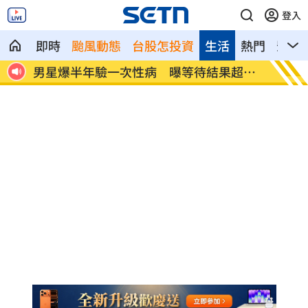
登入
即時
颱風動態
台股怎投資
生活
熱門
影音
界追
男星爆半年驗一次性病 曝等待結果超忐
佐藤二
忑
停