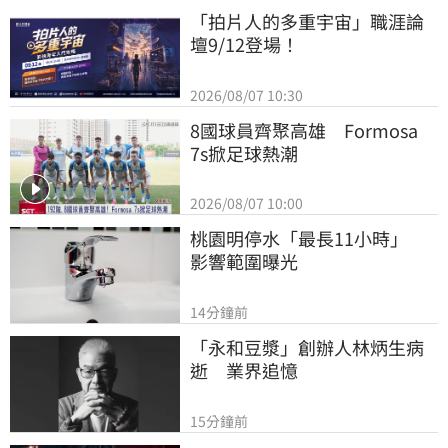
「拍片人的多重宇宙」職涯論
壇9/12登場！
2026/08/07 10:30
8國球員齊聚高雄　Formosa 
7s掀足球熱潮
2026/08/07 10:00
桃園明停水「最長11小時」　
影響範圍曝光
14分鐘前
「永和豆漿」創辦人林炳生病
逝　業界追憶
15分鐘前