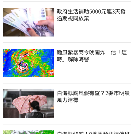
政府生活補助5000元連3天發 
逾期視同放棄
颱風紫暴雨今晚開炸　估「這
時」解除海警
白海豚颱風假有望？2縣市明晨
風力達標
白海豚發威！9地區預測達停班