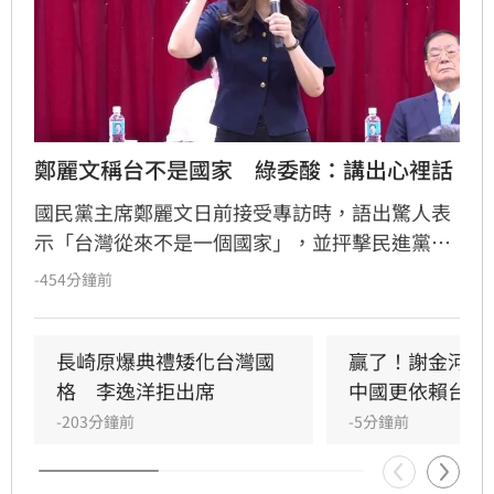
鄭麗文稱台不是國家　綠委酸：講出心裡話
國民黨主席鄭麗文日前接受專訪時，語出驚人表
示「台灣從來不是一個國家」，並抨擊民進黨宣
稱台灣獨立是自欺欺人，引發政壇高度關注。對
-454分鐘前
此，民進黨立委林楚茵強烈反擊，質疑鄭麗文的
言論形同打臉國民黨歷屆總統參選人，既然認為
台灣非國家，國民黨乾脆宣布放棄2028大選。
長崎原爆典禮矮化台灣國
贏了！謝金河列
格　李逸洋拒出席
中國更依賴台灣
-203分鐘前
-5分鐘前