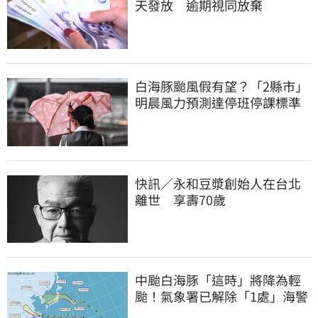
天發放 逾期視同放棄
白海豚颱風假有望？「2縣市」
明晨風力預測達停班停課標準
快訊／永和豆漿創始人在台北
離世 享壽70歲
中颱白海豚「這時」將降為輕
颱！氣象署已解除「1處」海警