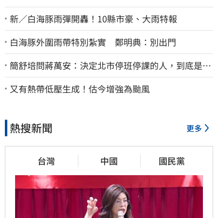
新／白海豚雨彈開轟！10縣市豪、大雨特報
白海豚外圍雨帶特別紮實 鄭明典：別出門
簡舒培問蔣萬安：決定北市停班停課的人，到底是台
北市長，還是氣象署？
又有熱帶低壓生成！估今增強為颱風
熱搜新聞
更多
台灣
中國
國民黨