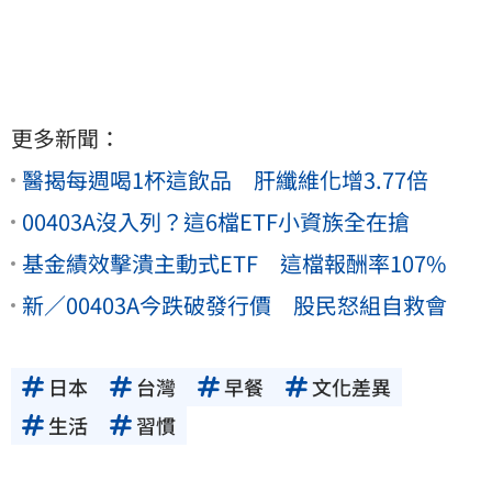
更多新聞：
醫揭每週喝1杯這飲品 肝纖維化增3.77倍
00403A沒入列？這6檔ETF小資族全在搶
基金績效擊潰主動式ETF 這檔報酬率107%
新／00403A今跌破發行價 股民怒組自救會
日本
台灣
早餐
文化差異
生活
習慣