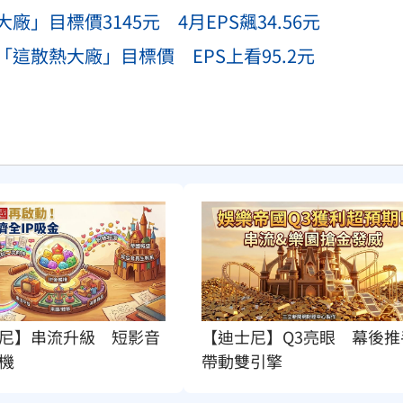
目標價3145元 4月EPS飆34.56元
這散熱大廠」目標價 EPS上看95.2元
尼】串流升級　短影音
【迪士尼】Q3亮眼　幕後推
機
帶動雙引擎