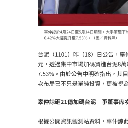
8國球員齊聚高雄 Formosa 7s掀足球
理想混蛋號召粉絲跨海追星吃美食！
18:
辜仲諒於4月24日至5月14日期間，大手筆砸下
6.42%大幅提升至7.53%。（圖／資料照）
台泥
（1101）昨（18）日公告，
辜
元，透過集中市場加碼買進台泥8萬6
7.53%。由於公告中明確指出，
次布局已不只是單純投資，更被視
辜仲諒砸21億加碼台泥 爭董事席
根據公開資訊觀測站資料，辜仲諒此