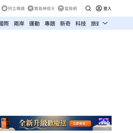
阿立導讀
寶島神很大
富房網
登入
國際
兩岸
運動
專題
新奇
科技
旅遊
汽車
寵物