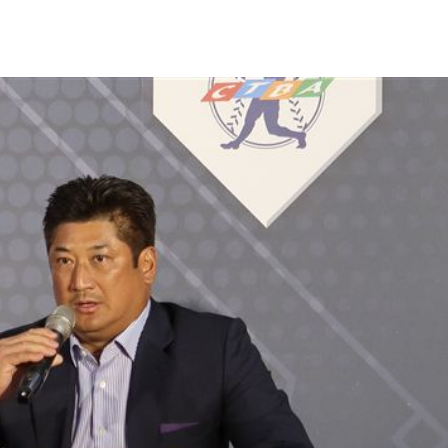
在哭
16:11
理
16:06
灣隊
16:06
懂買
16:04
成形
12:00
」氣
12:00
場！
10:30