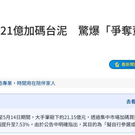
黑幕
16:25
萬
16:21
砸21億加碼台泥 驚爆「爭奪
業
16:19
快樂
16:19
分曝
16:17
看新聞
傷
16:15
給專業，時間用在陪伴家人
16:15
放過
16:13
去
車
16:12
日至5月14日期間，大手筆砸下約21.15億元，透過集中市場加碼
大幅提升至7.53%。由於公告中明確指出，其目的為「擬自行參選
曝光
16:12
純投資，更被視為提前卡位台泥未來董事改選。