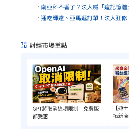
南亞科不香了？法人喊「這記憶體大廠」
通吃輝達、亞馬遜訂單！法人狂修「
財經市場重點
【迪士
GPT將取消這項限制　免費版
拓新商
都受惠