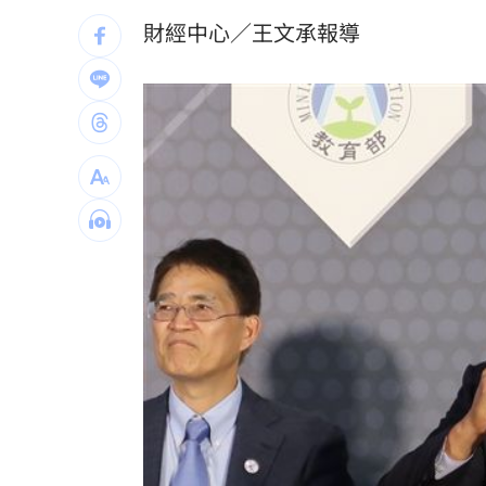
前員工虐殺董座封屍 他見煞：有冤屈
財經中心／王文承報導
白推交通罰款專用公投！綠：可直接處
瓊斯盃領隊出爐 陳立宗與張維正挺台
日人扛回35公斤戰利品曝 台人一看：
台灣彩券開獎直播中
20:31
LIVE三立+24小時直播
15:27
三立iNEWS新聞台線上直播
18:00
商場戰國來臨 台中「頂奢大道」逐漸
台彩父親節推新刮刮樂千萬頭獎超「爸
「拍片人的多重宇宙」職涯論壇9/12登