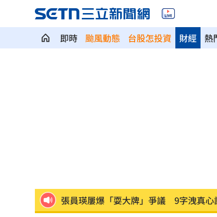
即時
颱風動態
台股怎投資
財經
熱
石崇良、姜至剛驚傳請辭？衛福部回應
慈濟遭詐10億 最新聲明：不排除提告
攝護腺肥大頻尿！10分鐘提拉手術重獲
新／泰山工安意外！工人修天車遭電擊
新／桃園85歲老婦遭尪殺害 右半臉全
張員瑛屢爆「耍大牌」爭議 9字洩真心