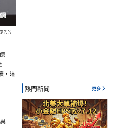
從原先的
5億
至
讀，這
熱門新聞
更多
股異