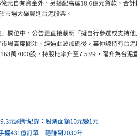
5億元自有資金外，另搭配高達18.6億元貸款，合計
積極於市場大舉買進台泥股票。
畫」欄位中，公告更直接載明「擬自行參選或支持他
發市場高度關注。經過此波加碼後，辜仲諒持有台泥
163萬7000股，持股比率升至7.53%，躍升為台泥
29.3元刷新紀錄：股票面額10元變1元
手握431億訂單 穩賺到2030年