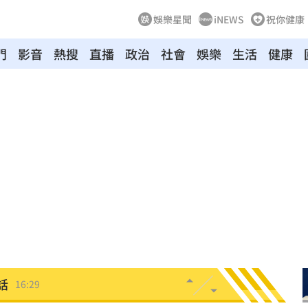
娛樂星聞
iNEWS
祝你健康
門
影音
熱搜
直播
政治
社會
娛樂
生活
健康
了
16:39
求償
16:37
新生
16:34
命危
16:31
爛
16:30
話
16:29