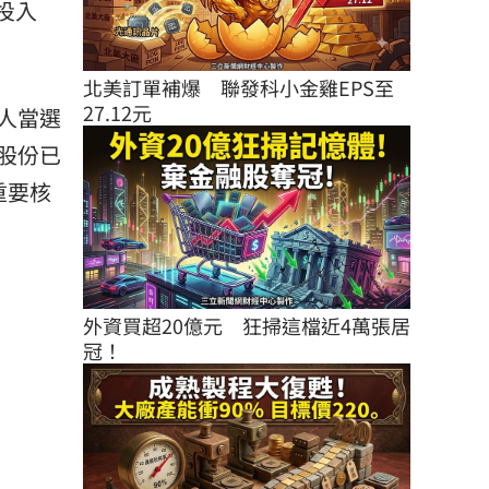
投入
北美訂單補爆　聯發科小金雞EPS至
27.12元
人當選
股份已
重要核
外資買超20億元　狂掃這檔近4萬張居
冠！