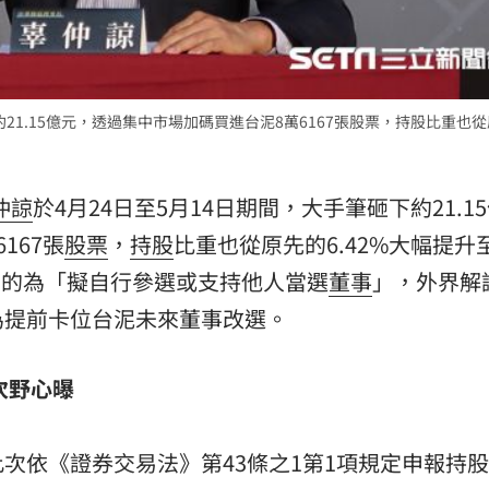
熱潮
10:00
15
約21.15億元，透過集中市場加碼買進台泥8萬6167張股票，持股比重也
仲諒
於4月24日至5月14日期間，大手筆砸下約21.1
167張
股票
，
持股
比重也從原先的6.42%大幅提升
其目的為「擬自行參選或支持他人當選
董事
」，外界解
為提前卡位台泥未來董事改選。
次野心曝
次依《證券交易法》第43條之1第1項規定申報持