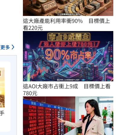
這大廠產能利用率衝90%　目標價上
看220元
更多
這AOI大廠市占衝上9成　目標價上看
780元
手