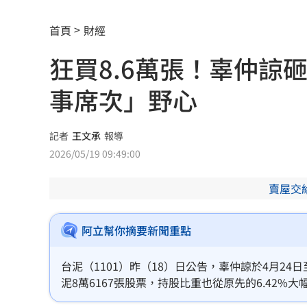
柯基1隻NT400！網紅爆中國繁殖場殘酷
首頁
財經
蕭敬騰開餐廳被當盤子？房東溢價快10
狂買8.6萬張！辜仲諒
慈濟買BNT遭詐 蔡英文：務必相信專
事席次」野心
73歲首過父親節 他找亡妻淚：今天好
助鳳飛飛一炮而紅 龍千玉亡父超狂身
記者
王文承
報導
2026/05/19 09:49:00
天空突下起麻將雨 士林婦險遭砸頭受
賣屋交
不斷更新／虎航8日沖繩石垣島8班停飛
反指標女神一句話旺宏重摔！網抖：求
阿立幫你摘要新聞重點
吉安鄉公所副主任酒駕 突開車門害摔
台泥（1101）昨（18）日公告，辜仲諒於4月24
泥8萬6167張股票，持股比重也從原先的6.42%
白海豚會放颱風假？最新暴風圈侵襲率
他人當選董事」，外界解讀，這次布局已不只是單