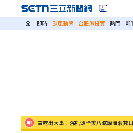
即時
颱風動態
台股怎投資
熱門
影
AI設計16種病毒對抗超級細菌 專家揭
續打對伊朗戰爭？傳美最高將領私下談
美以不同調！尼坦雅胡拒絕15點加薩計
狠母溺斃6歲兒詐領保險金 長子險遭毒
諷刺！詐慈濟10億神鬼女律師 還曾教
貪吃出大事！浣熊頭卡美乃滋罐流浪數
處置股新制明上路 台股開盤前2風險
22