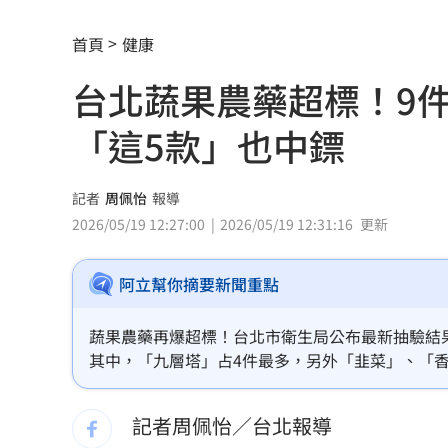
白海豚23：30解除海警！又1熱帶低壓生
首頁
健康
《大賣空》本尊喊美股會崩盤！專家狠
台北蔬果農藥超標！9
婆家父親節超窮酸聚餐！她怒揭檯面下
「這5款」也中鏢
館長稱高端是生理食鹽水 王浩宇擬告
記者
周佩怡
報導
Red Velvet粉色系美炸！女神魅力藏不
2026/05/19 12:27:00
2026/05/19 12:31:16
更新
NCT WISH空降舞台帥翻！獻唱新歌韓
阿立幫你摘要新聞重點
兒下體雄偉老爸基因強？ 泌尿科醫曝關
蔬果農藥再爆超標！台北市衛生局公布最新抽驗結果，
長崎原爆典禮台灣待遇惹議 遭疑顧忌
其中，「九層塔」占4件最多，另外「韭菜」、「
至驗出1至2項農藥殘留超標，已遭要求全面下架。
6旬嬤省吃儉用擁千萬養老金 因1事後
記者周佩怡／台北報導