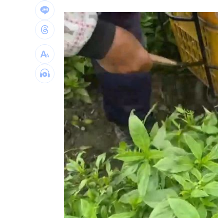
RIIZE 3神曲連發！成燦一句話逼哭粉絲
洞洞鞋竟是假透氣！藥師揭黴菌培養皿
遭蔡阿嘎開撕消失！蘿拉轉行161字首發
狂飆後考驗來了！下週1指標恐掀美股暴
台灣彩券開獎直播中
20:31
LIVE三立+24小時直播
15:27
三立iNEWS新聞台線上直播
18:00
商場戰國來臨 台中「頂奢大道」逐漸
台彩父親節推新刮刮樂千萬頭獎超「爸
「拍片人的多重宇宙」職涯論壇9/12登