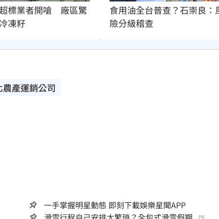
超標業者開嗆　廠區驚
食用油全台普查？石崇良：
冷凍籽
險分級稽查
北農產運銷公司
一手掌握明星動態 即刻下載娛樂星聞APP
滑雪行程自己安排太繁瑣？全包式滑雪假期...
PR