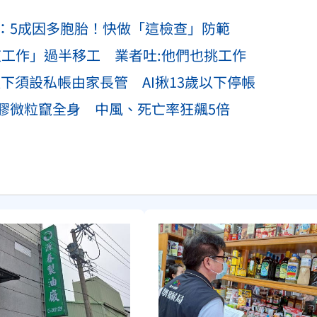
：5成因多胞胎！快做「這檢查」防範
這工作」過半移工 業者吐:他們也挑工作
以下須設私帳由家長管 AI揪13歲以下停帳
膠微粒竄全身 中風、死亡率狂飆5倍