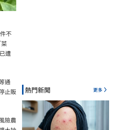
9件不
「菜
已遭
等通
熱門新聞
更多
停止販
風險農
擴大抽