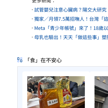
更多新聞：
試管嬰兒注意心臟病？陽交大研究
獨家／月領7.5萬招嘸人！台灣「
Meta「青少年帳號」來了！18歲
母乳也驗出！天天「做這些事」塑
「食」在不安心