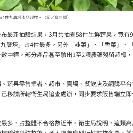
熱潮
10:00
有4件九層塔產品超標。（圖／資料照）
15
公布最新抽驗結果，3月共抽查58件生鮮蔬果，竟有
，「九層塔」占4件最多，另外「韭菜」、「香菜」、
數中鏢，部分產品甚至驗出1至2項農藥殘留超標，
場、蔬果零售業者、超市、賣場、餐飲店及網購平台
，已移請所轄衛生局追查處辦，同步要求販售端立即
數最多，占整體不合格數近半。衛生局說明，這類高
頭檢驗結果統整後，列入隔年度例行性監控名單，並