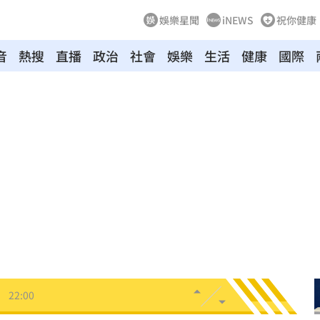
娛樂星聞
iNEWS
祝你健康
音
熱搜
直播
政治
社會
娛樂
生活
健康
國際
隱憂
22:20
退場
22:18
畫
22:06
手
22:06
防詐
22:06
日
22:00
:00