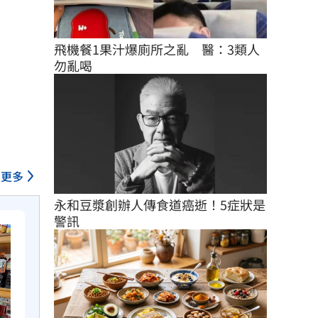
飛機餐1果汁爆廁所之亂　醫：3類人
勿亂喝
更多
永和豆漿創辦人傳食道癌逝！5症狀是
警訊