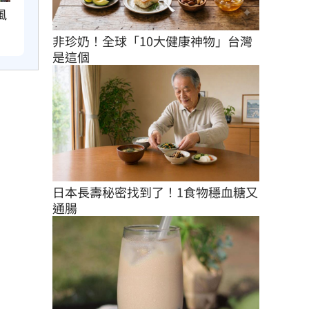
風
非珍奶！全球「10大健康神物」台灣
是這個
日本長壽秘密找到了！1食物穩血糖又
通腸