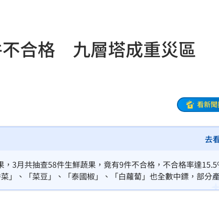
成
21:59
酸了
21:55
件不合格 九層塔成重災區
內幕
21:51
發
21:49
看新聞
住
21:46
文版
21:32
去
鍵
21:28
3月共抽查58件生鮮蔬果，竟有9件不合格，不合格率達15.5
中國
21:25
香菜」、「菜豆」、「泰國椒」、「白蘿蔔」也全數中鏢，部分
悔了
21:19