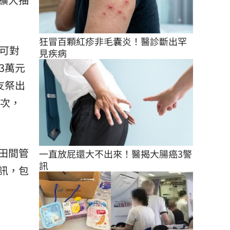
狂冒百顆紅疹非毛囊炎！醫診斷出罕
可對
見疾病
3萬元
友祭出
3次，
田間管
一直放屁還大不出來！醫揭大腸癌3警
訊
訊，包