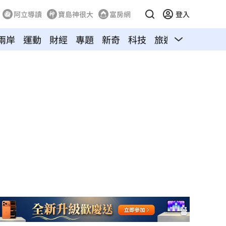
阿立導讀
寶島神很大
富房網
登入
兩岸
運動
財經
專題
新奇
科技
旅遊
汽車
寵物