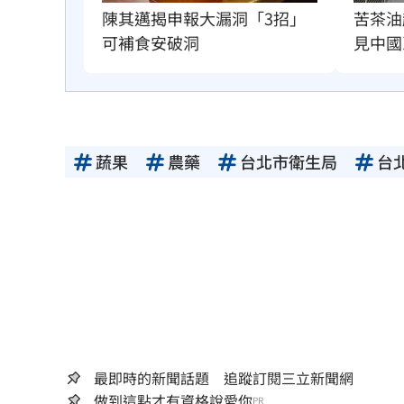
苦茶油
陳其邁揭申報大漏洞「3招」
見中國
可補食安破洞
蔬果
農藥
台北市衛生局
台
最即時的新聞話題 追蹤訂閱三立新聞網
做到這點才有資格說愛你
PR