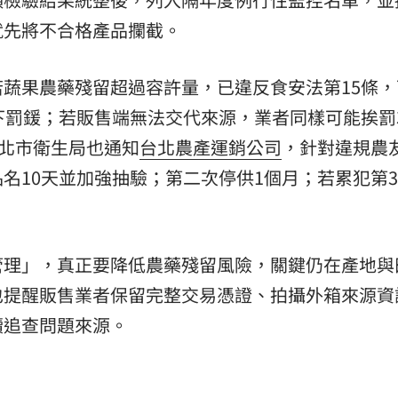
就先將不合格產品攔截。
蔬果農藥殘留超過容許量，已違反食安法第15條，
下罰鍰；若販售端無法交代來源，業者同樣可能挨罰
，北市衛生局也通知
台北農產運銷公司
，針對違規農
名10天並加強抽驗；第二次停供1個月；若累犯第
管理」，真正要降低農藥殘留風險，關鍵仍在產地與
也提醒販售業者保留完整交易憑證、拍攝外箱來源資
續追查問題來源。