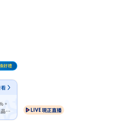
換好禮
看看
%。
現正直播
產品甚