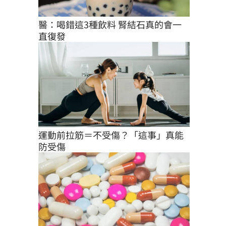
醫：喝錯這3種飲料 腎結石真的會一
直復發
運動前拉筋＝不受傷？「這事」真能
防受傷