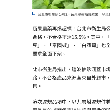
8國球員齊聚高雄 Formosa 7s掀足球
理想混蛋號召粉絲跨海追星吃美食！
台北市衛生局公布3月蔬果農藥抽驗結果，發現
18:
蔬果
農藥
再爆超標！
台北市衛生局
合格，不合格率達15.5%。其中
豆」、「泰國椒」、「白蘿蔔」也全
要求全面下架。
北市衛生局指出，這波抽驗涵蓋市
路，不合格產品來源全來自外縣市
售。
這次違規品項中，以九層塔違規件
產品是依據歷年市場抽驗與產地源