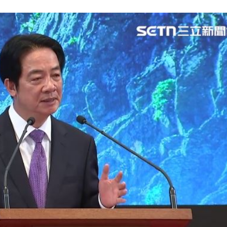
抱頭
22:16
課目
22:15
光友
22:13
吃藥
22:11
成形
12:00
」氣
12:00
場！
10:30