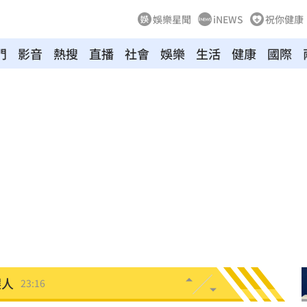
娛樂星聞
iNEWS
祝你健康
門
影音
熱搜
直播
社會
娛樂
生活
健康
國際
體
23:29
」
23:27
主導
23:25
23:22
23:21
趕人
23:16