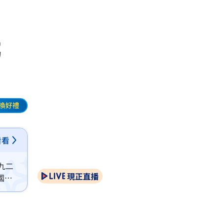
屬
換好禮
看看
九二
現正直播
國家
，不