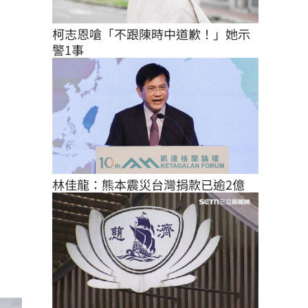
柯志恩嗆「不跟陳時中道歉！」她示
警1事
林佳龍：熊本震災台灣捐款已逾2億