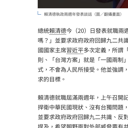
8國球員齊聚高雄 Formosa 7s掀足球
賴清德執政兩週年發表談話（圖／翻攝畫面）
理想混蛋號召粉絲跨海追星吃美食！
18:
總統
賴清德
今（20）日發表就職兩
嗎？」並要求政府政府回歸九二共
國國家主席
習近平
多次定義，所謂
則、「台灣方案」就是「一國兩制
式，不會為人民所接受。他並強調
求的目標。
賴清德就職屆滿兩週年，上午召開記
捍衛中華民國現狀、沒有台獨問題
並要求政府政府回歸九二共識、反
提及，希望朝野面對外部威脅要有