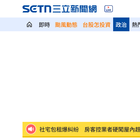
即時
颱風動態
台股怎投資
政治
熱
5登山客2025年雪崩失蹤 尼泊爾尋獲遺
喝錯傷身！營養師整理喝咖啡「7大守則
美：東南亞詐騙園區多由中國背景組織
拆監獄家書見「叫別人老婆」人妻氣炸
ETF存到2千萬退休！他因1封信重回職場
社宅包租爆糾紛 房客控業者硬闖屋內