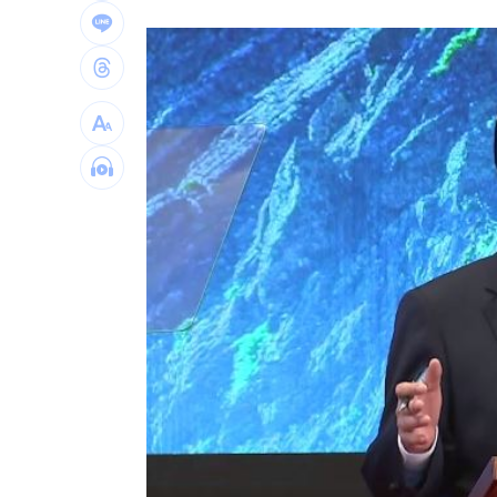
宜蘭強風「店家玻璃門被吹爆」員工嚇
配合漢光！管碧玲視導平戰轉換與出港
向姜厚任道歉 田路路：我要找的是楊
男傳訊醫院粉專「殺死掛號小姐」辯忘
台灣彩券開獎直播中
20:31
LIVE三立+24小時直播
15:27
三立iNEWS新聞台線上直播
18:00
商場戰國來臨 台中「頂奢大道」逐漸
台彩父親節推新刮刮樂千萬頭獎超「爸
「拍片人的多重宇宙」職涯論壇9/12登