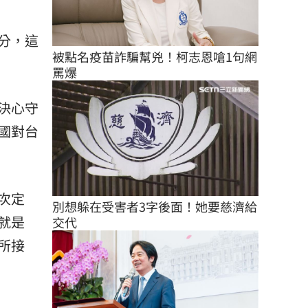
分，這
被點名疫苗詐騙幫兇！柯志恩嗆1句網
罵爆
決心守
國對台
次定
別想躲在受害者3字後面！她要慈濟給
就是
交代
所接