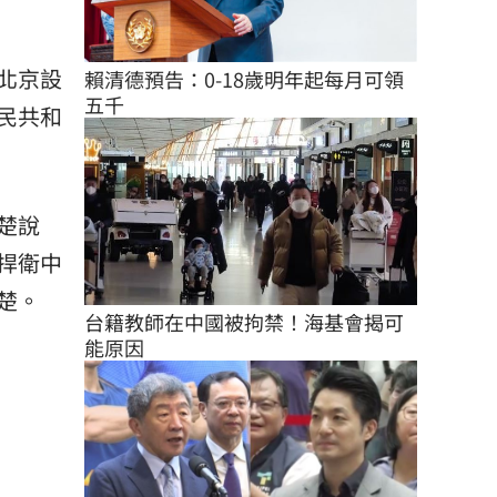
北京設
賴清德預告：0-18歲明年起每月可領
五千
民共和
楚說
捍衛中
楚。
台籍教師在中國被拘禁！海基會揭可
能原因