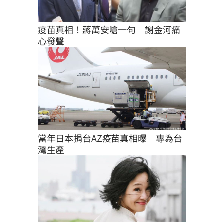
疫苗真相！蔣萬安嗆一句　謝金河痛
心發聲
當年日本捐台AZ疫苗真相曝　專為台
灣生產