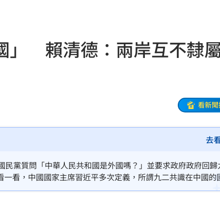
憂
23:09
23:07
國」 賴清德：兩岸互不隸
s
22:59
亂喝
22:48
內幕
22:48
看新聞
骨頭
22:38
去
31
出門
22:29
對國民黨質問「中華人民共和國是外國嗎？」並要求政府政府回歸
看一看，中國國家主席習近平多次定義，所謂九二共識在中國的
碼曝
22:21
兩制。這不僅放棄國家主權，也犧牲了台灣民主自由的生活方式
岸的問題，更不可能達到台灣人民要求的目標。
文
22:16