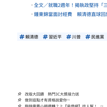
全文／就職2週年！揭執政堅持「
鍾東錦當面討經費 賴清德直球回
賴清德
習近平
川普
民進黨
改版大回饋 熱門3C大獎接力送
做到這點才有資格說愛你
PR
臨時需要小額週轉？上【易借網】找人幫！...
PR