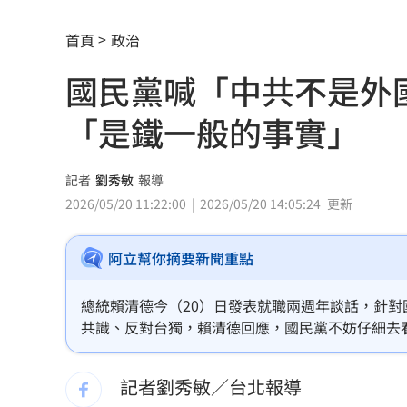
馬斯克蓋地球最大晶圓廠 專家揭3大隱
首頁
政治
泰國校園槍擊案增至9死 12歲女童不治
國民黨喊「中共不是外
蔣市政一團糟？活動背板誤植HappiMes
「是鐵一般的事實」
飛機餐1果汁爆廁所之亂 醫：3類人勿
獨／田路路突改口找楊光友 許常德爆
記者
劉秀敏
報導
2026/05/20 11:22:00
2026/05/20 14:05:24
更新
亨特認特權 哽咽談父拜登癌症轉移到
阿立幫你摘要新聞重點
白海豚發威！宜蘭強風磁磚砸、樹倒
22:
白海豚外圍雨帶特別紮實 鄭明典：別
總統賴清德今（20）日發表就職兩週年談話，針
共識、反對台獨，賴清德回應，國民黨不妨仔細去
有片／貴州通天河「爆乳正妹伴漂」價
政策裡面，就是一個中國原則、台灣方案就是一國
會為人民所接受。他並強調，九二共識無法解決兩
記者劉秀敏／台北報導
慈濟買BNT遭詐 網朝聖郭董大小姐貼