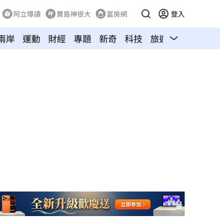
阿立導讀
寶島神很大
富房網
登入
兩岸
運動
財經
專題
新奇
科技
旅遊
汽車
寵物