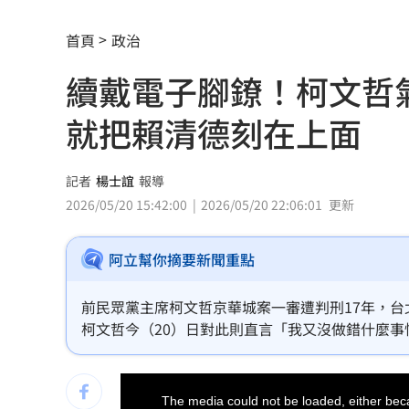
白海豚勾到台灣陸地 一波波雨帶開炸
首頁
政治
廣末涼子走過低谷吐真心 被兒一句話
續戴電子腳鐐！柯文哲
盤前／Fed升息警報降 台股反攻關鍵曝
就把賴清德刻在上面
當年日本捐台AZ疫苗真相曝 專為台灣
美官員：伊朗與阿曼很快就荷莫茲達成
記者
楊士誼
報導
2026/05/20 15:42:00
2026/05/20 22:06:01
更新
植物人妻獲賠1035萬…尪照顧她卻被岳
阿立幫你摘要新聞重點
宏都拉斯蝦農嗆中：寧多付20%關稅賣
當年日本捐我AZ秘辛！他牽線揭專為台
前民眾黨主席柯文哲京華城案一審遭判刑17年，台
柯文哲今（20）日對此則直言「我又沒做錯什麼
白海豚劇烈降雨來了 8縣市大雨特報開
完了」。他更開嗆總統賴清德「有夠不要臉」，更
This
特斯拉撞12車！目擊者：賓士擋下救好
is
a
The media could not be loaded, either beca
modal