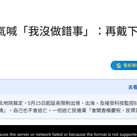
北部
07:43
點醒
07:20
氣喊「我沒做錯事」：再戴
光
07:20
生產
07:14
協議
07:09
看新聞
母告
07:08
去
台灣
07:00
生產
06:52
北地院裁定，5月15日起延長限制出境、出海，及接受科技監控
事情」，自己也不會逃亡，一但逃亡民進黨「會開香檳慶祝，民眾
炸
06:40
說腳上的電子腳鐐再掛下去，「我就把賴清德刻在上面！」
多人
06:37
use the server or network failed or because the format is not supporte