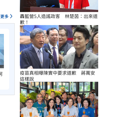
轟藍營5人造謠政客　林楚茵：出來道
更多
歉！
疫苗真相曝陳實中要求道歉　蔣萬安
柯
這樣說