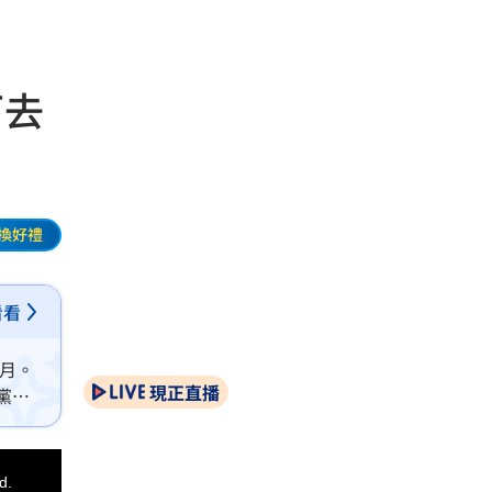
下去
換好禮
看看
8月。
現正直播
黨就
d.