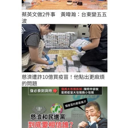
蔡英文做2件事　黃暐瀚：台東變五五
波
慈濟遭詐10億買疫苗！他點出更麻煩
的問題