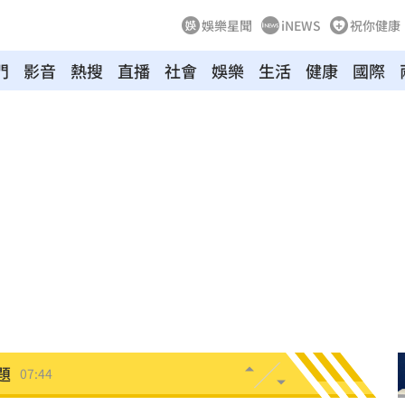
娛樂星聞
iNEWS
祝你健康
門
影音
熱搜
直播
社會
娛樂
生活
健康
國際
:00
爆
07:49
發聲
07:49
題
07:44