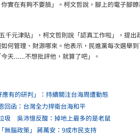
，你實在有夠不要臉」。柯文哲說，腳上的電子腳鐐
月五千元津貼」，柯文哲則說「認真工作啦」，提出
錢如何管理、財源哪來。他表示，民進黨每次選舉到
天......不想批評他，就算了吧」。
做好應有的研判」：持續關注台海周遭動態
恩回函：台灣全力捍衛台海和平
垃圾 吳沛憶反酸：掉地上最多的是老鼠
「無腦政策」 蔣萬安：9成市民支持