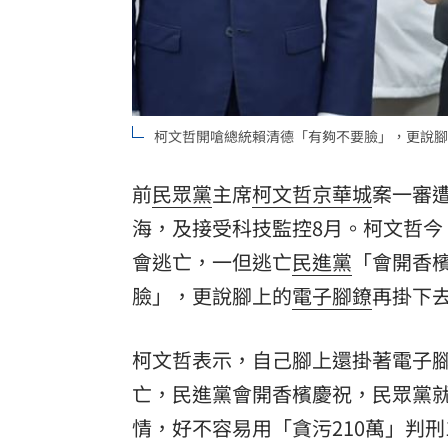
柯文哲開嗆總統賴清德「有夠不要臉」，更說腳
前
民眾黨
主席
柯文哲
京華城
案一審遭
海，及接受科技監控8月。柯文哲今
會逃亡，一但逃亡
民進黨
「會開香
臉」，更說腳上的
電子腳鐐
再掛下
柯文哲表示，自己腳上還掛著電子
亡，民進黨會開香檳慶祝，民眾黨
情，好不容易用「貪污210萬」判刑