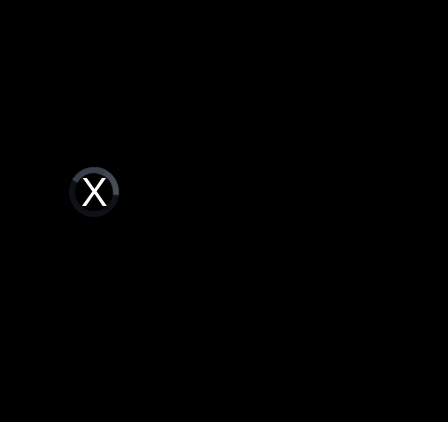
聲了
06:33
翻
06:09
毒駕
06:08
6:00
Video
Player
is
！
05:45
loading.
率曝
05:44
成形
12:00