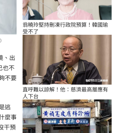
翁曉玲堅持刪凍行政院預算！韓國瑜
受不了
）
境、出
己也不
夠不要
直呼難以諒解！他：慈濟最高層應有
人下台
是逃
什麼事
沒干預