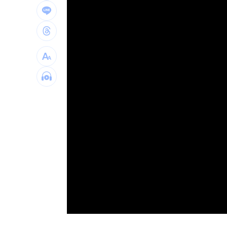
window.
姜厚任女友「3碩1博」爆造假！本人發
慈濟遭詐10億 AIT突發文打擊詐騙網笑
新北爆警匪追逐…轟4槍射3輪！破窗逮
強彈千點！「18檔」收復失土台股ETF
0
7月急跌觸底 高含積這幾檔受益人激增
白海豚海警範圍擴大！最新暴風圈侵襲
台灣彩券開獎直播中
20:31
LIVE三立+24小時直播
15:27
三立iNEWS新聞台線上直播
18:00
商場戰國來臨 台中「頂奢大道」逐漸