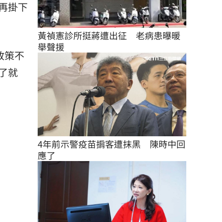
再掛下
黃禎憲診所挺蔣遭出征　老病患曝暖
舉聲援
政策不
了就
4年前示警疫苗掮客遭抹黑　陳時中回
應了