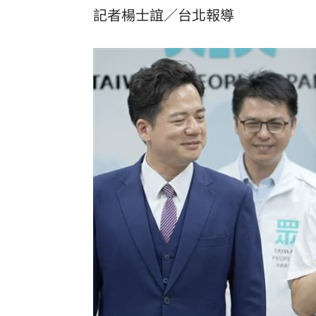
記者楊士誼／台北報導
台彩父親節推新刮刮樂千萬頭獎超「爸
「拍片人的多重宇宙」職涯論壇9/12登
8國球員齊聚高雄 Formosa 7s掀足球
理想混蛋號召粉絲跨海追星吃美食！
18: