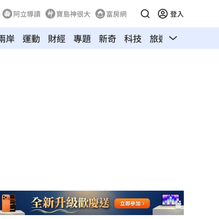
阿立導讀
寶島神很大
富房網
登入
兩岸
運動
財經
專題
新奇
科技
旅遊
汽車
寵物