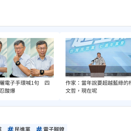
作家：當年說要超越藍綠的
曬電子手環喊1句　四
文哲，現在呢
忍酸爆
黨
民進黨
電子腳鐐