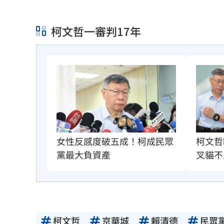
柯文哲一審判17年
柯文哲
女性反感度破五成！柯成民眾
叉貓不
黨最大負資產
柯文哲
京華城
賴清德
民眾