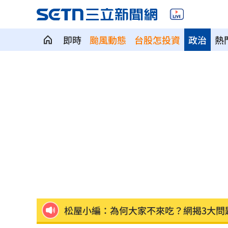
即時
颱風動態
台股怎投資
政治
熱
醫揭「長輩吃西藥5大迷思」恐害洗腎
08
被點名疫苗詐騙幫兇！柯志恩嗆1句網罵
台中「送肉粽」撞王功漁火節？喪家急
松屋小編：為何大家不來吃？網揭3大問