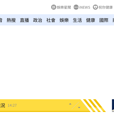
娛樂星聞
iNEWS
祝你健康
音
熱搜
直播
政治
社會
娛樂
生活
健康
國際
了
14:33
:32
聲了
14:32
次看
14:30
下架
14:28
現況
14:27
刀
14:23