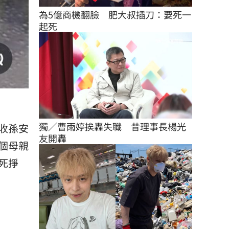
為5億商機翻臉　肥大叔插刀：要死一
起死
獨／曹雨婷挨轟失職　昔理事長楊光
收孫安
友開轟
個母親
死掙