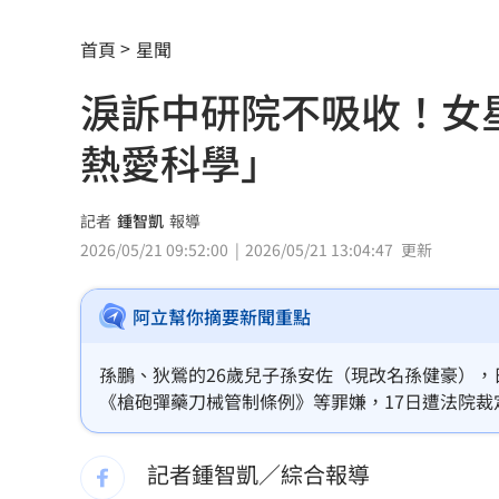
美國揭最新UFO檔案 巨型三角飛行物
首頁
星聞
漢光42無人機秀攻擊力 展現濱海打擊
淚訴中研院不吸收！女
賈靜雯父親節憶亡父 自曝被當兒子養
熱愛科學」
新／白海豚颱風逼近！大雷雨轟雙北1小
李棟旭、南柱赫變身超狂殺手！片單一
記者
鍾智凱
報導
2026/05/21 09:52:00
2026/05/21 13:04:47
更新
父親節特別想他 何欣純感性告白早逝
阿立幫你摘要新聞重點
參加教召辱罵士官長3字…1原因比一般
BLACKPINK開直播 Jisoo道歉認溝通
孫鵬、狄鶯的26歲兒子孫安佐（現改名孫健豪）
《槍砲彈藥刀械管制條例》等罪嫌，17日遭法院
姜厚任小女友超早熟！關係人回應小三
記者鍾智凱／綜合報導
獨／批曹雨婷帳目亂 楊光友再轟余天