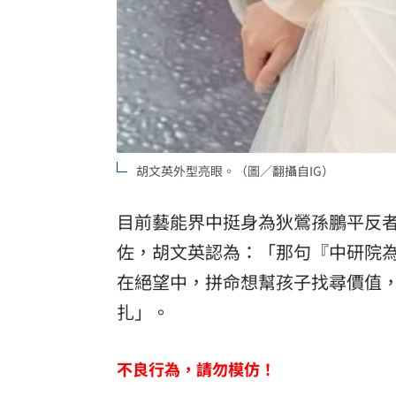
胡文英外型亮眼。（圖／翻攝自IG）
目前藝能界中挺身為狄鶯孫鵬平反
佐，胡文英認為：「那句『中研院
在絕望中，拼命想幫孩子找尋價值
扎」。
不良行為，請勿模仿！