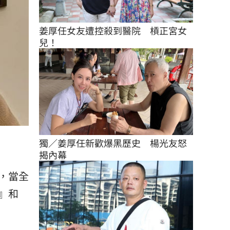
姜厚任女友遭控殺到醫院　槓正宮女
兒！
獨／姜厚任新歡爆黑歷史　楊光友怒
揭內幕
，當全
』和