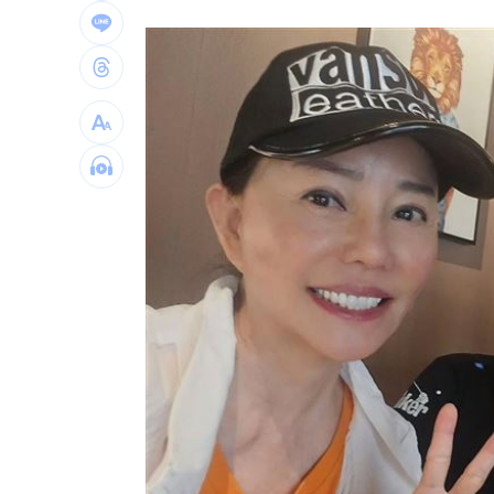
廖峻離婚仍被前妻照顧 兒子一句話鼻
別只喝牛奶！「1神飲」助眠又抗大腦退
82歲武打巨星近況曝光 本人認狀況不
台灣彩券開獎直播中
20:31
LIVE三立+24小時直播
15:27
三立iNEWS新聞台線上直播
18:00
AI時代！威力馬導入智慧營運系統提升
商場戰國來臨 台中「頂奢大道」逐漸
台彩父親節推新刮刮樂千萬頭獎超「爸
「拍片人的多重宇宙」職涯論壇9/12登