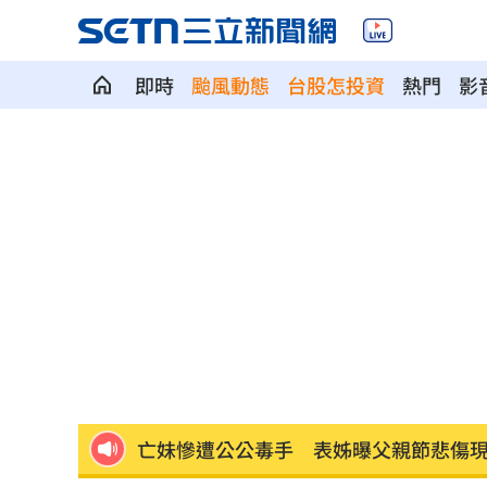
即時
颱風動態
台股怎投資
熱門
影
自稱台大學姐遭追問 姜厚任女友回應
聽一句「老公」！單親媽交5卡下場慘
14
非洲這國拒絕台灣護照入境 外交部發
不斷更新／颱風逼近！航空船班異動一
中國富婆加60場吻戲 短劇剛上線慘遭
亡妹慘遭公公毒手 表姊曝父親節悲傷
兄弟2資深主力倒下 張志豪、許基宏動