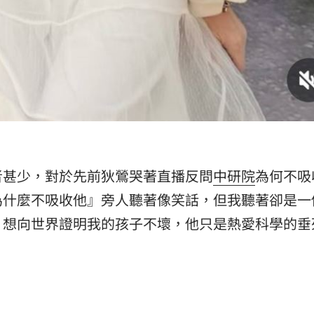
者甚少，對於先前狄鶯哭著直播反問
中研院
為何不吸
為什麼不吸收他』旁人聽著像笑話，但我聽著卻是一
，想向世界證明我的孩子不壞，他只是熱愛科學的垂