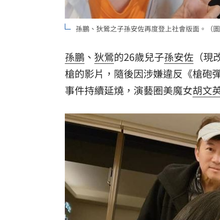
8國球員齊聚高雄 Formosa 7s掀足球
孫鵬、狄鶯之子孫安佐再度登上社會版面。（圖
理想混蛋號召粉絲跨海追星吃美食！
18:
孫鵬
、
狄鶯
的26歲兒子
孫安佐
（現
槍的影片，隨後因涉嫌違反《槍砲彈
事件持續延燒，演藝圈美魔女
胡文