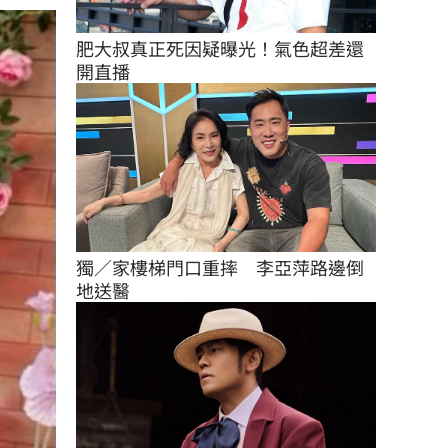
肥大叔真正死因疑曝光！氣色超差還
開直播
獨／家樓梯門口重摔　李亞萍路邊倒
地送醫