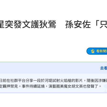
曝光
14:20
能力
14:20
星突發文護狄鶯 孫安佐「
大
14:19
時
14:18
次看
14:17
看新聞
父親
14:13
去
人慘
14:10
有問題
14:10
，日前在社群平台分享一段於河堤試射火焰槍的影片，隨後因涉嫌
裁定羈押禁見。事件持續延燒，演藝圈美魔女胡文英也發聲了。
爭議
14:08
工會
14:07