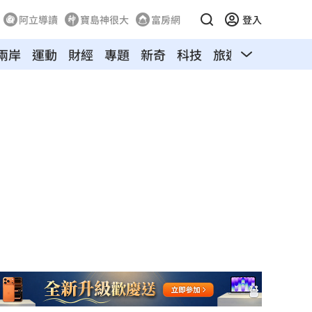
阿立導讀
寶島神很大
富房網
登入
兩岸
運動
財經
專題
新奇
科技
旅遊
汽車
寵物