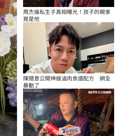
周杰倫私生子真相曝光！孩子的親爹
竟是他
陳隨意公開神級滷肉食譜配方　網全
暴動了