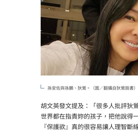
孫安佐與孫鵬、狄鶯。（圖／翻攝自狄鶯臉書）
胡文英發文提及：「很多人批評狄
世界都在指責妳的孩子，把他說得
『保護欲』真的很容易讓人理智斷