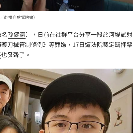
熱潮
10:00
／翻攝自狄鶯臉書）
15
改名
孫健豪
），日前在社群平台分享一段於河堤試射
藥刀械管制條例》等罪嫌，17日遭法院裁定羈押禁
英
也發聲了。