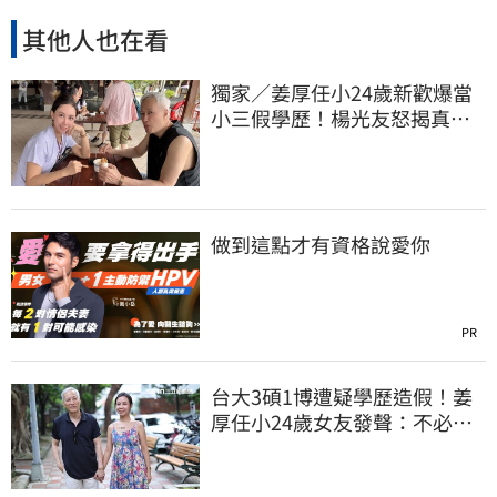
其他人也在看
獨家／姜厚任小24歲新歡爆當
小三假學歷！楊光友怒揭真實
內幕：我祝福
做到這點才有資格說愛你
PR
台大3碩1博遭疑學歷造假！姜
厚任小24歲女友發聲：不必證
明自己是對的