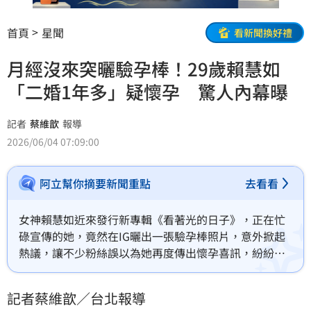
首頁
星聞
看新聞換好禮
月經沒來突曬驗孕棒！29歲賴慧如
「二婚1年多」疑懷孕 驚人內幕曝
記者
蔡維歆
報導
2026/06/04 07:09:00
阿立幫你摘要新聞重點
去看看
女神賴慧如近來發行新專輯《看著光的日子》，正在忙
碌宣傳的她，竟然在IG曬出一張驗孕棒照片，意外掀起
熱議，讓不少粉絲誤以為她再度傳出懷孕喜訊，紛紛準
備送上祝福。不過就在外界熱烈討論之際，她隨即親自
揭曉真相，劇情瞬間大反轉。蔡維歆
記者蔡維歆／台北報導