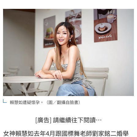
賴慧如遭疑懷孕。（圖／翻攝自臉書）
[廣告] 請繼續往下閱讀…
女神
賴慧如
去年4月跟國標舞老師劉家銘二婚舉