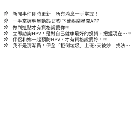
新聞事件即時更新 所有消息一手掌握！
一手掌握明星動態 即刻下載娛樂星聞APP
做到這點才有資格說愛你
PR
立即諮詢HPV！是對自己健康最好的投資，把握現在不
PR
嫌晚！
伴侶和妳一起預防HPV，才有資格說愛妳！
PR
我不是清潔員！保全「拒倒垃圾」上班3天被炒 找法院
討公道結果出爐