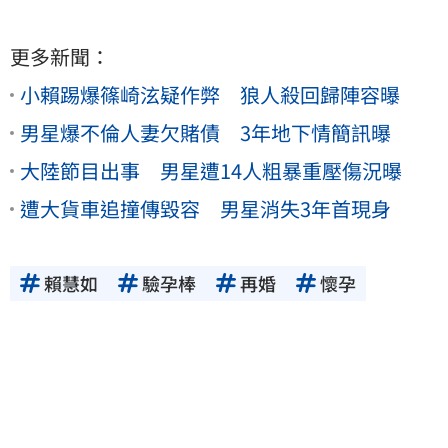
更多新聞：
小賴踢爆篠崎泫疑作弊 狼人殺回歸陣容曝
男星爆不倫人妻欠賭債 3年地下情簡訊曝
大陸節目出事 男星遭14人粗暴重壓傷況曝
遭大貨車追撞傳毀容 男星消失3年首現身
賴慧如
驗孕棒
再婚
懷孕