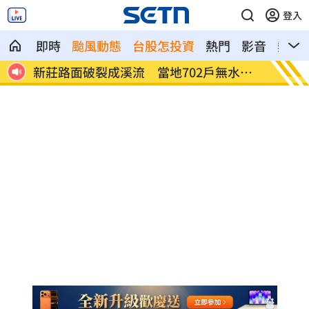
登入
即時
颱風動態
台股怎投資
熱門
影音
熱搜
10
新莊路面破裂成溪流 當地702戶無水可
台中男
用
體