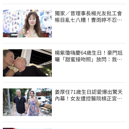
獨家／昔理事長楊光友批工會
帳目亂七八糟！曹雨婷不忍
了 9字洩心聲
楊紫瓊嗨慶64歲生日！豪門尪
曬「甜蜜接吻照」放閃：我親
愛的老婆
姜厚任71歲生日認愛爆出驚天
內幕！女友遭控醫院槓正宮女
兒 場面超火爆