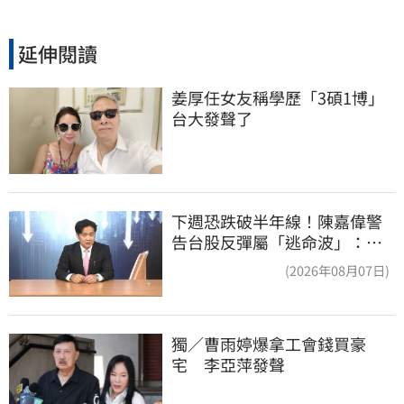
延伸閱讀
姜厚任女友稱學歷「3碩1博」 
台大發聲了
下週恐跌破半年線！陳嘉偉警
告台股反彈屬「逃命波」：空
頭大屠殺剛開始
(2026年08月07日)
獨／曹雨婷爆拿工會錢買豪
宅　李亞萍發聲