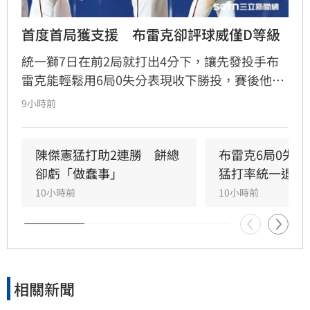
首度首局獲支援　布雷克卻評球威僅D等級
統一獅7日在前2局就打出4分下，讓先發投手布
雷克能輕鬆用6局0失分表現收下勝投，賽後他也
表示今晚投球特別輕鬆，但反而檢討自己的投球
9小時前
內容可能是本季最差一役，球威更是只有C、D等
級。」
陳傑憲猛打助2連勝　餅總
布雷克6局0失
卻虧「做蠢事」
猛打率統一退富
10小時前
10小時前
相關新聞