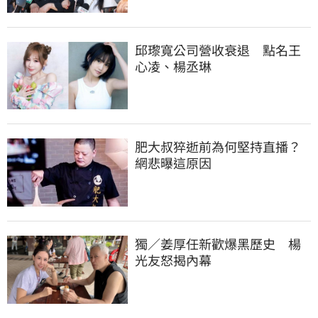
邱瓈寬公司營收衰退　點名王
心凌、楊丞琳
肥大叔猝逝前為何堅持直播？
網悲曝這原因
獨／姜厚任新歡爆黑歷史　楊
光友怒揭內幕