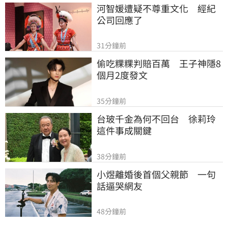
河智媛遭疑不尊重文化　經紀
公司回應了
31分鐘前
偷吃粿粿判賠百萬　王子神隱8
個月2度發文
35分鐘前
台玻千金為何不回台　徐莉玲
這件事成關鍵
38分鐘前
小煜離婚後首個父親節　一句
話逼哭網友
48分鐘前