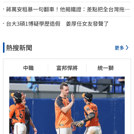
蔣萬安粗暴一句翻車！他揭鐵證：差點把全台灣拖下
水哪時道歉
台大3碩1博疑學歷造假 姜厚任女友發聲了
熱搜新聞
更多
中職
富邦悍將
統一獅