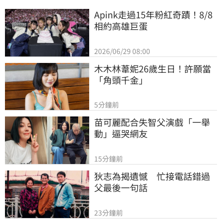
Apink走過15年粉紅奇蹟！8/8
相約高雄巨蛋
2026/06/29 08:00
木木林葦妮26歲生日！許願當
「角頭千金」
5分鐘前
苗可麗配合失智父演戲「一舉
動」逼哭網友
15分鐘前
狄志為揭遺憾　忙接電話錯過
父最後一句話
23分鐘前