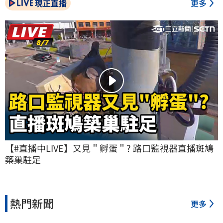
現正直播
更多
【#直播中LIVE】又見＂孵蛋＂? 路口監視器直播斑鳩
築巢駐足
熱門新聞
更多