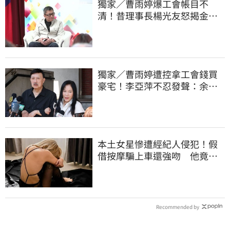
獨家／曹雨婷爆工會帳目不
清！昔理事長楊光友怒揭金流
內幕：亂七八糟
獨家／曹雨婷遭控拿工會錢買
豪宅！李亞萍不忍發聲：余天
管工會都貼錢
本土女星慘遭經紀人侵犯！假
借按摩騙上車還強吻 他竟反
嗆：又沒伸舌頭
Recommended by