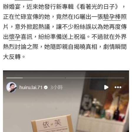
辦婚宴，近來她發行新專輯《看著光的日子》，
正在忙碌宣傳的她，竟然在IG曬出一張
驗孕棒
照
片，意外掀起熱議，讓不少粉絲誤以為她再度傳
出
懷孕
喜訊，紛紛準備送上祝福。不過就在外界
熱烈討論之際，她隨即親自揭曉真相，劇情瞬間
大反轉。