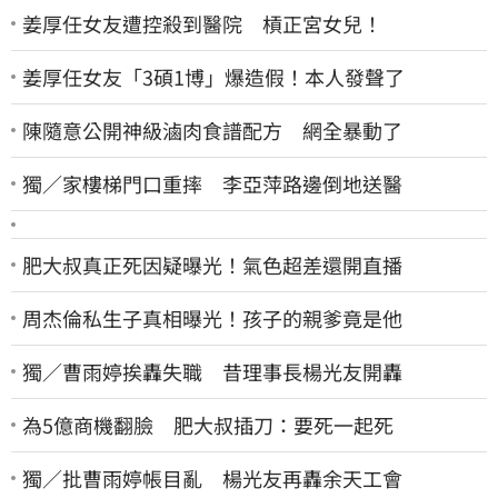
姜厚任女友遭控殺到醫院 槓正宮女兒！
姜厚任女友「3碩1博」爆造假！本人發聲了
陳隨意公開神級滷肉食譜配方 網全暴動了
獨／家樓梯門口重摔 李亞萍路邊倒地送醫
肥大叔真正死因疑曝光！氣色超差還開直播
周杰倫私生子真相曝光！孩子的親爹竟是他
獨／曹雨婷挨轟失職 昔理事長楊光友開轟
為5億商機翻臉 肥大叔插刀：要死一起死
獨／批曹雨婷帳目亂 楊光友再轟余天工會