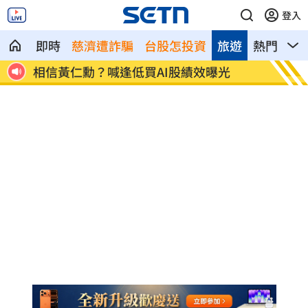
登入
即時
慈濟遭詐騙
台股怎投資
旅遊
熱門
影
01
相信黃仁勳？喊逢低買AI股績效曝光
兒女蝸