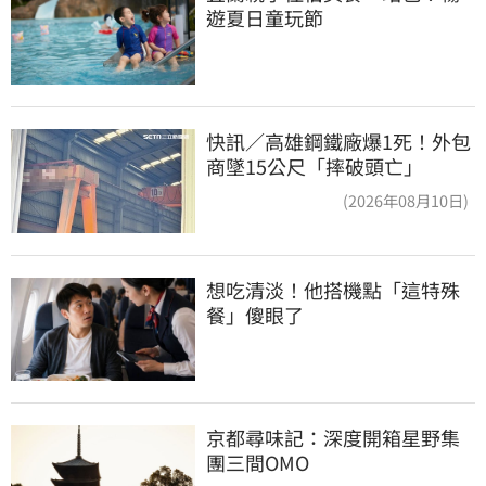
遊夏日童玩節
快訊／高雄鋼鐵廠爆1死！外包
商墜15公尺「摔破頭亡」
(2026年08月10日)
想吃清淡！他搭機點「這特殊
餐」傻眼了
京都尋味記：深度開箱星野集
團三間OMO