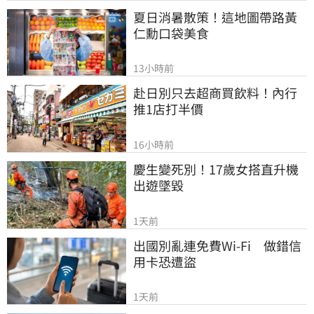
夏日消暑散策！這地圖帶路黃
仁勳口袋美食
13小時前
赴日別只去超商買飲料！內行
推1店打半價
16小時前
慶生變死別！17歲女搭直升機
出遊墜毀
1天前
出國別亂連免費Wi-Fi　做錯信
用卡恐遭盜
1天前