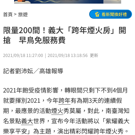
首頁
旅遊
看新聞換好禮
限量200間！義大「跨年煙火房」開
搶 早鳥免服務費
2021/09/18 11:27:00
2021/09/18 13:18:56
更新
記者劉沛妘／高雄報導
2021年飽受疫情影響，轉眼間只剩下不到4個月
就要揮別2021，今年
跨年
有為期3天的連續假
期，最應景的活動
煙火
秀莫屬，對此，南臺灣知
名景點
義大
世界，宣布今年活動將以「紫耀義大
樂享平安」為主題，演出精彩閃耀跨年煙火秀。