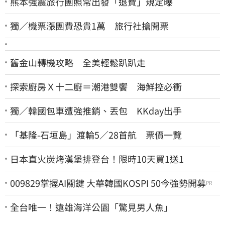
熊本強震旅行團照常出發「退費」規定曝
獨／機票漲團費恐貴1萬 旅行社搶開票
舊金山轉機攻略 全美輕鬆趴趴走
探索廚房Ｘ十二廚＝潮港雙饗 海鮮控必衝
獨／韓國包車遭強推銷、丟包 KKday出手
「基隆-石垣島」渡輪5／28首航 票價一覽
日本直火炭烤漢堡排登台！限時10天買1送1
009829掌握AI關鍵 大華韓國KOSPI 50今強勢開募
PR
全台唯一！遠雄海洋公園「驚見男人魚」