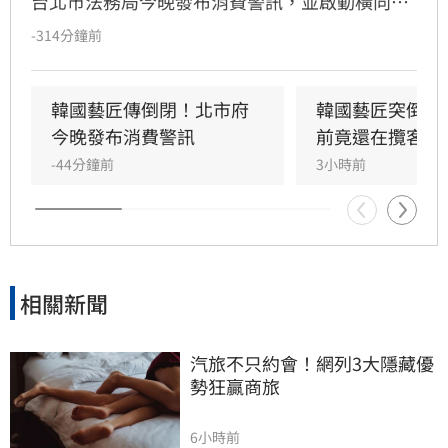
台北市法務局今晚發布消費警訊，並啟動橫向通
報機制；截至今晚8時止，已接獲10件相關消費
-314分鐘前
爭議申訴案。
韓國藝匠傳倒閉！北市府
韓國藝匠突倒閉
今晚發布消費警訊
前竟還在攬客
-44分鐘前
3小時前
相關新聞
汽旅不只約會！網列3大隱藏優
勢狂贏商旅
6小時前