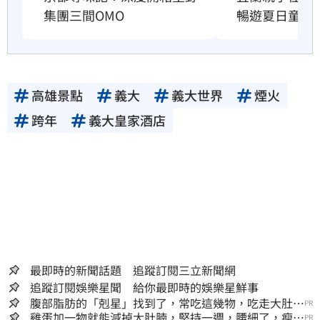
集團三間OMO
暢遊夏日童玩
高雄景點
義大
義大世界
煙火
跨年
義大皇家酒店
最即時的新聞話題 追蹤訂閱三立新聞網
追蹤訂閱娛樂星聞 給你最即時的娛樂星鮮事
腹部脂肪的「剋星」找到了，常吃這幾物，吃走大肚
PR
囊，瘦出小蠻腰
雞蛋加一物就能減掉大肚腩，堅持一週，腰細了，瘦到
PR