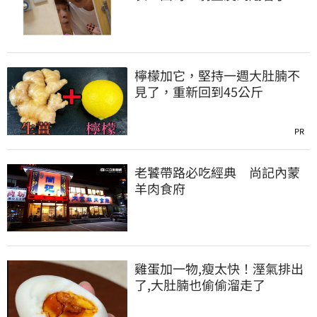
麼
檸檬加它，堅持一週大肚腩不
見了，重新回到45公斤
PR
老饕帶路必吃經典 尚記內蒙
羊肉食府
雞蛋加一物,瘦太快！溼氣排出
了,大肚腩也偷偷溜走了