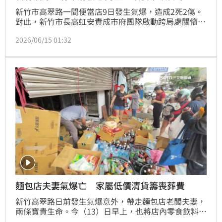
新竹市高翠路一間便當店9日發生氣爆，造成2死2傷。
對此，新竹市長高虹安責成市府團隊啟動跨局處關懷及
協助機制，由消防局、民政處、社會處及東區區公所等
2026/06/15 01:32
單位，於14日19時30分，在私立艾唯兒幼兒園共同召
開災後協助說明會，向受災住戶說明各項補助、救助及
後續協助措施。說明會過程順利，共有81戶住戶領取慰
問金，市府也針對民眾關心事項逐一說明，協助受災戶
掌握相關權益與申辦流程。
麵包店夫妻氣爆亡 家屬低價清貨籌喪葬費
新竹高翠路日前發生氣爆意外，帶走麵包店老闆夫妻，
兩條寶貴生命。今（13）日早上，也將店內零食飲料、
民生用品搬到門口低價出清，希望能補貼一些喪葬費，