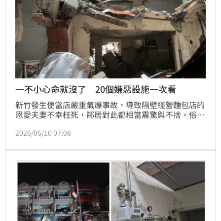
一不小心命就沒了 20個嫌惡設施一次看
新竹發生便當店嚴重氣爆事故，導致隔壁經營麵包店的
恩愛夫妻不幸枉死，鄰居對此都相當震驚與不捨。俗話
說「千金買房、萬金買鄰」，所指的不只是鄰居素質，
2026/06/10 07:08
更涵蓋周邊環境與公共安全。依內政部規定，部分嫌惡
設施必須揭露於不動產說明書中，不過，專家指出，實
務上其實還有許多潛藏危險未被明確納入規範，若購屋
時未審慎留意，輕則影響居住品質，重則可能危及生命
安全。（陳韋帆）