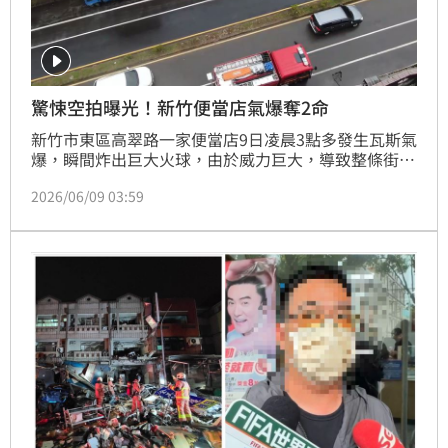
驚悚空拍曝光！新竹便當店氣爆奪2命
新竹市東區高翠路一家便當店9日凌晨3點多發生瓦斯氣
爆，瞬間炸出巨大火球，由於威力巨大，導致整條街區
民宅受損，不幸的是，氣爆猛烈威力直接貫穿牆面，波
2026/06/09 03:59
及到一牆之隔、在地經營40多年的麵包店，造成一對年
約65歲的吳姓老夫妻在睡夢中遭倒塌磚瓦壓住，送醫搶
救後仍宣告不治，目前空拍畫面曝光，現場街區形同被
廢墟轟炸，場面觸目驚心。