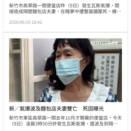
新竹市高翠路一間便當店昨（9日）發生瓦斯氣爆，間
接造成隔壁麵包店夫妻，在睡夢中遭整面牆壓死。據了
解，張姓妻子的父親原本要在8月份接受模範父親以及
2026/06/10 10:42
鑽石婚的表揚，原本一家人歡歡喜喜要迎接的盛事，如
今女兒和女婿卻永遠缺席。
新／氣爆波及麵包店夫妻雙亡 死因曝光
新竹市東區高翠路一間去年10月才開幕的便當店，今天
（9日）凌晨3時50分許發生瓦斯氣爆，還波及到隔壁
的麵包店，造成老闆夫妻雙亡。下午檢察官會同法醫進