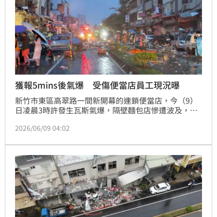
獲報5mins後氣爆 受傷便當店員工現況曝
新竹市東區高翠路一間新開幕的連鎖便當店，今（9）
日凌晨3時許發生瓦斯氣爆，隔壁麵包店慘遭波及，裡
頭年約65歲老夫妻被倒塌的磚瓦壓住，救出時已經沒有
2026/06/09 04:02
生命跡象，送醫不治；新竹市政府下午召開記者會，高
虹安表示，在案發前現場就飄散瓦斯味，在案發前5分
鐘接獲報案，但消防人員正在趕赴現場途中就發生氣
爆，至於詳細氣爆原因待火調人員釐清，目前便當店員
工仍因驚嚇「完全講不出話」。