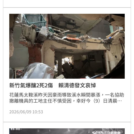
有多次火光，可能是高壓電弧所引燃，或是建物崩塌後
擠壓殘餘氣體所致。
新竹氣爆釀2死2傷 賴清德發文哀悼
花蓮馬太鞍溪昨天因豪雨導致溪水瞬間暴漲，一名協助
撤離機具的工地主任不慎受困，幸好今（9）日清晨已
平安獲救並送醫治療。對此，賴清德總統在社群平台發
2026/06/09 10:53
文感謝救難人員，同時提醒未來一週天氣仍不穩定，請
國人朋友提高警覺，避免前往河川水域及山區，戶外與
工程工作者也要注意自身安全。另外，今天凌晨新竹市
發生氣爆意外，造成民眾傷亡，他也向罹難者家屬表達