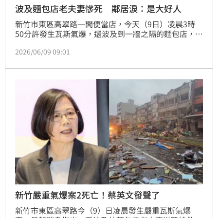
波及麵包店老夫妻慘死 鄰居淚：是大好人
新竹市東區高翠路一間便當店，今天（9日）凌晨3時
50分許發生瓦斯氣爆，還波及到一牆之隔的麵包店，一
對年約65歲的老夫妻被倒塌的磚瓦壓住，救出時已經沒
2026/06/09 09:01
有生命跡象。附近鄰居紅著眼眶表示，老夫妻感情很
好、待人和善，有事一定衝第一個幫忙街坊，直嘆「人
生無常」。
新竹嚴重氣爆案2死亡！蔡英文發聲了
新竹市東區高翠路今（9）日凌晨發生嚴重瓦斯氣爆