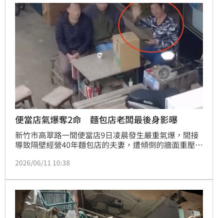
骸，呼籲在火調結果出爐前勿過早下定論。
便當店氣爆奪2命 麵包店老闆最後身影曝
新竹市高翠路一間便當店9日凌晨發生嚴重氣爆，間接
導致隔壁經營40年麵包店的夫妻，遭傾倒的牆面重壓，
送醫不治。有網友在社群平台PO出氣爆前麵包店老闆
2026/06/11 10:38
正和朋友在店外的小桌子聊天的畫面，看到空拍機錄
影，還揮了揮手，沒想到竟成了最後身影，畫面曝光後
也看哭不少網友。