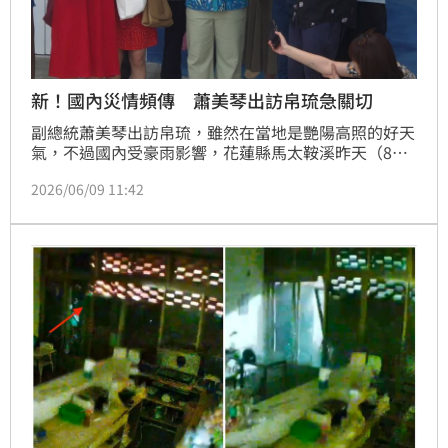
新！國內災情頻傳 蕭美琴出訪帛琉急關切
副總統蕭美琴出訪帛琉，雖然在當地是艷陽高照的好天
氣，不過國內受豪雨影響，花蓮縣馬太鞍溪昨天（8
日）水暴漲，60歲鄧姓工地主任在移置機具時，連人帶
2026/06/09 11:42
車被溪水沖走；而這名男子最後奇蹟似的生還。對此，
過去在花蓮服務的蕭美琴，也十分關注，她指出，不只
豪雨釀災情，就連新竹也發生氣爆事件，「我知道對國
人來講都是很心痛的。」她除了感謝前線救護人員的協
助，也提到全社會韌性這個能力的建構，其實也是台灣
希望未來可以跟友