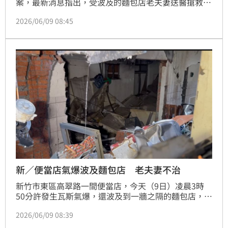
案，最新消息指出，受波及的麵包店老夫妻送醫搶救不
治。面對這起震驚地方的暗夜重大災情，前總統蔡英文
2026/06/09 08:45
在第一時間在臉書發聲，除了表達沉痛與不捨，也點名
感謝一線救災人員，並呼籲各界在此關鍵時刻共同為新
竹祈福。
新／便當店氣爆波及麵包店 老夫妻不治
新竹市東區高翠路一間便當店，今天（9日）凌晨3時
50分許發生瓦斯氣爆，還波及到一牆之隔的麵包店，一
對年約65歲的老夫妻被倒塌的磚瓦壓住，救出時已經沒
2026/06/09 08:39
有生命跡象，送醫後宣告不治。