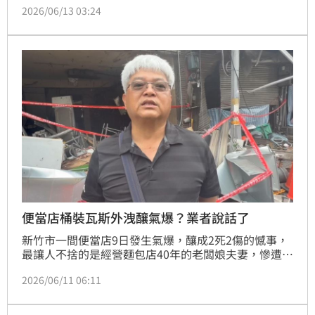
2026/06/13 03:24
不少老顧客和鄰居得知消息後紛紛上門支持，用實際行
動陪伴一家人度過難關。
便當店桶裝瓦斯外洩釀氣爆？業者說話了
新竹市一間便當店9日發生氣爆，釀成2死2傷的憾事，
最讓人不捨的是經營麵包店40年的老闆娘夫妻，慘遭橫
禍。消防局昨（10日）公開最新火調報告，初判是桶裝
2026/06/11 06:11
瓦斯管線設備異常導致大量瓦斯外洩，遇上電氣引爆，
現場也並未找到瓦斯漏氣偵測器。對此說法，負責安裝
瓦斯的業者今日出面駁斥，氣爆現場已經找到偵測器殘