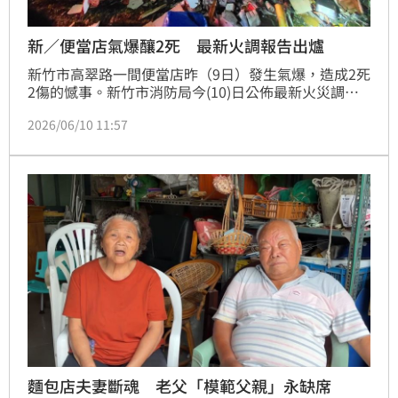
新／便當店氣爆釀2死 最新火調報告出爐
新竹市高翠路一間便當店昨（9日）發生氣爆，造成2死
2傷的憾事。新竹市消防局今(10)日公佈最新火災調查
與現場勘察進度，目前火調人員於事故現場已順利清理
2026/06/10 11:57
出該便當店所使用之4桶瓦斯桶，並發現關鍵的軟管斷
裂與燒熔跡證。
麵包店夫妻斷魂 老父「模範父親」永缺席