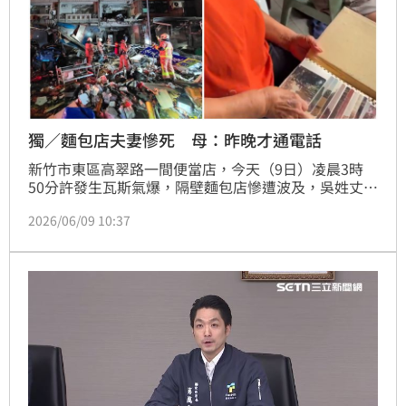
獨／麵包店夫妻慘死 母：昨晚才通電話
新竹市東區高翠路一間便當店，今天（9日）凌晨3時
50分許發生瓦斯氣爆，隔壁麵包店慘遭波及，吳姓丈夫
與張姓妻子在睡夢中被倒下的磚瓦和雜物壓住，送醫宣
2026/06/09 10:37
告不治。面對女兒的離世，高齡的爸媽強忍住哀傷，表
示爆炸後有打電話給女兒，但電話已經不通，「可能那
時候就走了。」