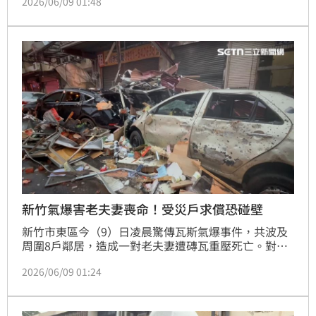
2026/06/09 01:48
舖」的創辦人，老闆離開父親餅舖自行創業，在高翠路
經營麵包烘焙、雜貨店多年，因這起事故罹難，未來再
也吃不到老闆的傳統手工西點。
新竹氣爆害老夫妻喪命！受災戶求償恐碰壁
新竹市東區今（9）日凌晨驚傳瓦斯氣爆事件，共波及
周圍8戶鄰居，造成一對老夫妻遭磚瓦重壓死亡。對此
外界質疑，氣爆的便當店瓦斯儲存量是否符合法規，及
2026/06/09 01:24
店家若無強制投保高額公共意外險，受災鄰居未來恐求
償無門。據了解，該便當店屬於小型餐飲場所，使用液
化石油氣串接量未達列管標準，而依現行法規並未強制
規定投保公共意外責任險，需由業者自主投保。