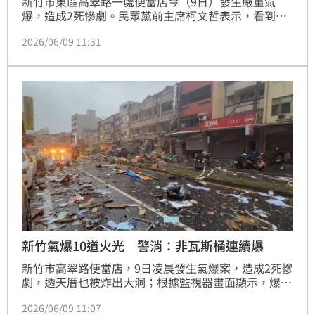
新竹市東區高翠路一處便當店今（9日）發生嚴重氣
爆，造成2死慘劇。民眾黨前主席柯文哲表示，看到畫
面，真的非常沉痛。「有兩人不幸罹難，還有幾位民眾
2026/06/09 11:31
受傷送醫。讓我們一起為傷者祈福，也對逝者家屬致上
最深切的哀悼」。
新竹氣爆10道火光 警消：非瓦斯桶連續爆
新竹市高翠路便當店，9日凌晨發生氣爆案，造成2死慘
劇，透天厝也被炸出大洞；根據監視器畫面顯示，爆炸
後4秒出現10多道火光，警消認為，一般而言，氣爆屬
2026/06/09 11:07
於一次性爆炸，起因是混合氣體被點燃，倘若爆炸當時