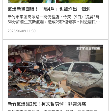
氣爆新畫面曝！「隔4戶」也被炸出一個洞
新竹市東區高翠路一間便當店，今天（9日）凌晨3時
50分許發生瓦斯氣爆，造成2死2傷憾事。附近居民被
超大爆炸聲吵醒，接連幾家的店面也都慘遭波及，其中
2026/06/09 11:39
一間早餐店，門口的監視器也拍下驚天一爆的瞬間。
新竹氣爆釀2死！柯文哲哀悼：非常沉痛