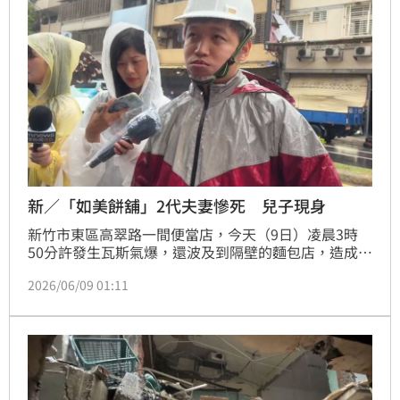
新／「如美餅舖」2代夫妻慘死 兒子現身
新竹市東區高翠路一間便當店，今天（9日）凌晨3時
50分許發生瓦斯氣爆，還波及到隔壁的麵包店，造成老
闆夫妻被壓在炸垮的牆面下，傷重不治。檢察官會同法
2026/06/09 01:11
醫預計於今日下午進行相驗，夫妻的兒女也重回事故現
場，希望能取回爸媽的證件，受訪時透露便當店業者至
今仍未聯繫，也沒有表達任何歉意。