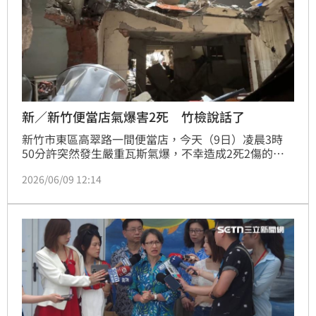
新／新竹便當店氣爆害2死 竹檢說話了
新竹市東區高翠路一間便當店，今天（9日）凌晨3時
50分許突然發生嚴重瓦斯氣爆，不幸造成2死2傷的慘
劇。針對這起重大氣爆事故，新竹地檢署也火速啟動應
2026/06/09 12:14
變機制，待現場救災工作告一段落並確保安全無虞後，
將會同消防及刑事專業鑑識人員進入事故現場進行勘察
與蒐證，全面調查事故發生經過與可能原因，釐清相關
責任。