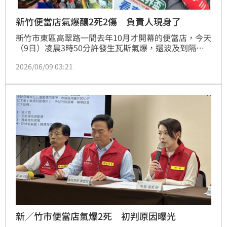
新竹便當店氣爆釀2死2傷 負責人現身了
新竹市東區高翠路一間去年10月才開幕的便當店，今天
（9日）凌晨3時50分許發生瓦斯氣爆，還波及到隔壁
的麵包店，造成老闆夫妻雙亡。便當店謝姓負責人下午
2026/06/09 03:21
現身派出所製作筆錄，表示週六（6日）才換瓦斯桶，
這幾日都有營業也沒有任何異狀，店裡也有安裝瓦斯防
漏警報器，但卻沒有發報，他也想知道是哪個環節出了
問題。
新／竹市便當店氣爆2死 初判原因曝光