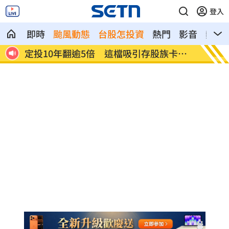
登入
即時
颱風動態
台股怎投資
熱門
影音
熱搜
卡
新／四指齊揚！台指期飆破500點
慈濟遭