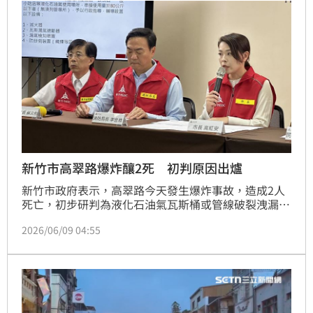
杯，場面哀戚。
新竹市高翠路爆炸釀2死 初判原因出爐
新竹市政府表示，高翠路今天發生爆炸事故，造成2人
死亡，初步研判為液化石油氣瓦斯桶或管線破裂洩漏，
瓦斯外洩後疑遇電器火花引發爆炸，詳細原因仍待釐
2026/06/09 04:55
清。