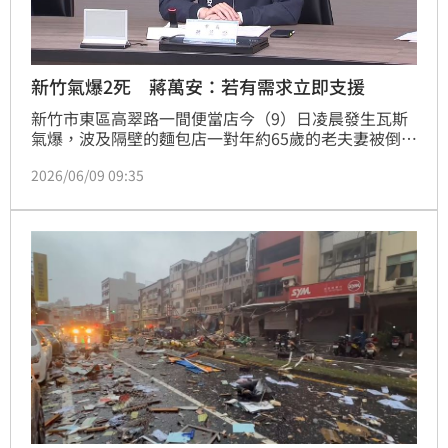
新竹氣爆2死 蔣萬安：若有需求立即支援
新竹市東區高翠路一間便當店今（9）日凌晨發生瓦斯
氣爆，波及隔壁的麵包店一對年約65歲的老夫妻被倒塌
的磚瓦壓住，釀成2死。對此，台北市長蔣萬安今（9）
2026/06/09 09:35
日表示，非常痛心與不捨，他今早和新竹市長高虹安通
電話表達慰問之意，並表示願全力提供協助，只要新竹
市有需求，不論是人力或機具，台北市都會立即投入支
援。