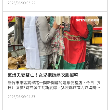
2026/06/09 05:22
行相驗，確定夫妻倆是因牆壁倒塌造成腹、胸損傷，引
發創傷性的失血性休克死亡。
氣爆夫妻雙亡！女兒抱媽媽衣服招魂
新竹市東區高翠路一間新開幕的連鎖便當店，今日（9
日）凌晨3時許發生瓦斯氣爆，猛烈爆炸威力炸垮隔壁
麵包店磚牆，睡在二樓的吳姓老夫妻遭倒塌磚瓦重壓，
2026/06/09 04:57
被救出時已經沒有生命跡象，送醫不治。一夕間痛失至
親，老闆的一雙兒女下午重回傷心地招魂，其中女兒全
程緊握母親衣服，二人呼喊雙親姓名，擲筊一次就獲允