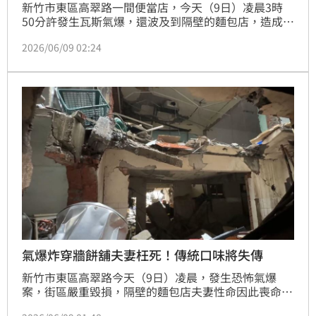
新竹市東區高翠路一間便當店，今天（9日）凌晨3時
50分許發生瓦斯氣爆，還波及到隔壁的麵包店，造成老
闆夫妻被壓在炸垮的牆面下，傷重不治。新竹市政府下
2026/06/09 02:24
午召開記者會，經統計共有57戶受損、133輛汽機車受
損，消防局初步研判洩漏源為液化石油器瓦斯桶，或其
管線破裂洩漏，瓦斯洩漏後，疑遇電氣火花產生氣爆，
詳細氣爆原因仍有待火調人員詳細調查釐清。
氣爆炸穿牆餅舖夫妻枉死！傳統口味將失傳
新竹市東區高翠路今天（9日）凌晨，發生恐怖氣爆
案，街區嚴重毀損，隔壁的麵包店夫妻性命因此喪命；
受波及的麵包店，老闆的父親是新竹市老字號「如美餅