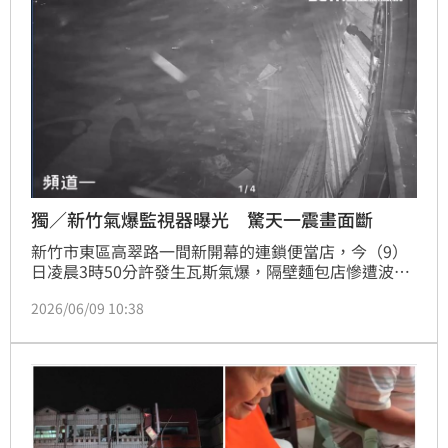
深切哀悼，並指示中央相關部會與地方政府通力合作，
協助受影響居民後
獨／新竹氣爆監視器曝光 驚天一震畫面斷
新竹市東區高翠路一間新開幕的連鎖便當店，今（9）
日凌晨3時50分許發生瓦斯氣爆，隔壁麵包店慘遭波
及，裡頭年約65歲老夫妻被倒塌的磚瓦壓住，救出時已
2026/06/09 10:38
經沒有生命跡象，送醫不治；整起氣爆意外造成二死二
傷，瞬間威力大到幾乎炸了整條街，《三立新聞》獨家
取得另一視角監視器畫面，瞬間監視器曝光，氣爆過後
畫面斷線。