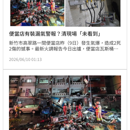
便當店有裝漏氣警報？清現場「未看到」
新竹市高翠路一間便當店昨（9日）發生氣爆，造成2死
2傷的憾事。最新火調報告今日出爐，便當店瓦斯桶使
用串連方式供給瓦斯，但瓦斯桶上的軟管有斷裂和燒熔
2026/06/10 01:13
的跡象，懷疑是造成瓦斯外洩的主因。至於便當店業者
表示店內有安裝瓦斯洩漏警報器卻沒發報，消防局也表
示，目前現場「尚未」發現該裝置，還要持續釐清。