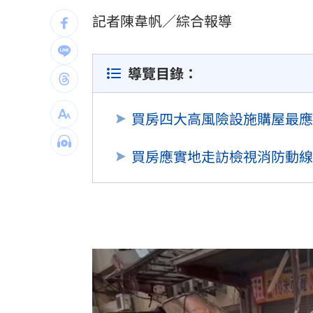
住品質，重則可能危及生命安全。（陳韋帆）
拆監獄家書見「叫別人老婆」人妻氣炸
記者陳韋帆／綜合報導
ETF存到2千萬退休！他因1封信重回職場
導覽目錄：
社宅包租爆糾紛 房客控業者硬闖屋內
台灣彩券開獎直播中
買房四大高風險設施購屋最應
20:31
LIVE三立+24小時直播
15:27
買房應實地走訪檢視消防動線
三立iNEWS新聞台線上直播
18:00
商場戰國來臨 台中「頂奢大道」逐漸
台彩父親節推新刮刮樂千萬頭獎超「爸
「拍片人的多重宇宙」職涯論壇9/12登
8國球員齊聚高雄 Formosa 7s掀足球