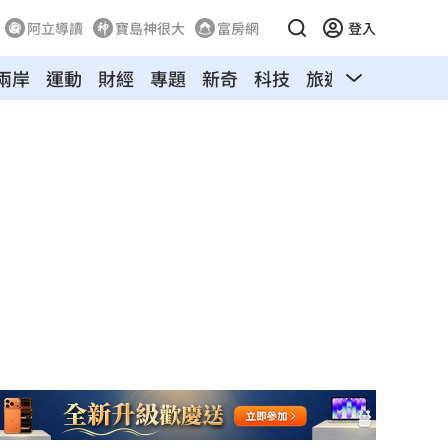
阿立導讀
寶島神很大
富房網
登入
兩岸
運動
財經
專題
新奇
科技
旅遊
汽車
寵物