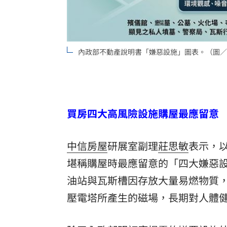
內政部不動產說明書「嫌惡設施」圖表。（圖／G
買房四大高風險設施購屋最應留意
中信房屋
研展室副理
莊思敏
表示，
堪稱購屋時最應留意的「四大嫌惡
油站與瓦斯槽因存放大量易燃物質
壓電塔所產生的磁場，長期對人體