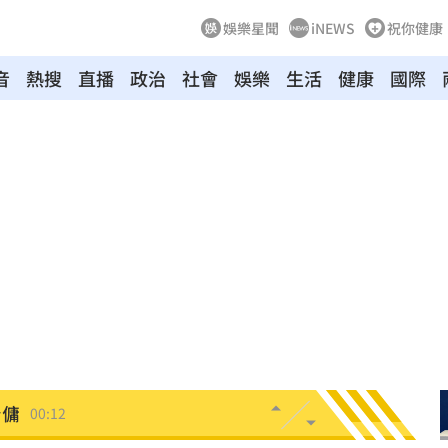
娛樂星聞
iNEWS
祝你健康
音
熱搜
直播
政治
社會
娛樂
生活
健康
國際
03:04
向
01:22
多日
01:08
造假
00:18
旺
00:15
台傭
00:12
特報
00:01