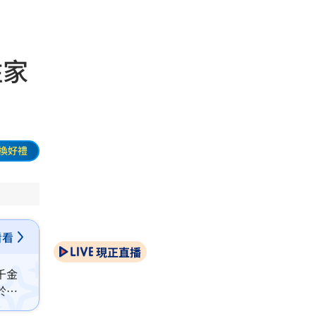
住家
換好禮
看看
現正直播
千金
於不
響居