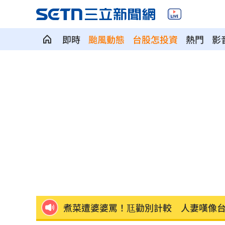
即時
颱風動態
台股怎投資
熱門
影
退休金買錶討妻歡心 她一句話神反轉
Fed沒升息股市跌 投信揭下一步布局方
少女在家產子男嬰夭折 裹毛巾藏住處
劍橋最年輕黑人教授閃辭！爆論文抄襲
遊日瘋買恢復衣「穿」越疲勞 2因素助
煮菜遭婆婆罵！尫勸別計較 人妻嘆像
新／白海豚近北部海面！氣象署發豪雨