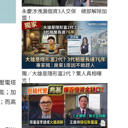
永慶涉洩漏個資3人交保　總部解除加
盟！
獨／大雄是隱形富2代？驚人真相曝
光！
壓電塔
能；加
；而高