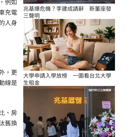
，例如
兆基爆危機？李建成請辭　新董座發
車充電
三聲明
的人身
外，更
大學申請入學放榜　一圖看台北大學
動線是
生租金
比、房
汰舊換