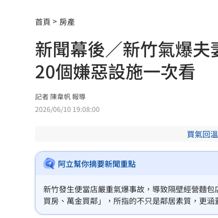
南電Q2財報公布後 目標價調升
00:00
首頁
房產
俄軍空襲烏克蘭首都基輔及周邊 4人喪
新聞幕後／新竹氣爆夫
費仔確定成自由球員 下一步動向引人
20個嫌惡設施一次看
米蘭達離婚奧蘭多布魯13年！罕談前夫
美制裁杜拜加密幣交所！控助伊朗革命
記者 陳韋帆 報導
2026/06/10 19:08:00
美就業數據爆冷 這信號Fed升息警報降
買氣回溫
梅西父親病逝享壽68歲 一路陪伴兒闖
阿立幫你摘要新聞重點
5登山客2025年雪崩失蹤 尼泊爾尋獲遺
喝錯傷身！營養師整理喝咖啡「7大守則
新竹發生便當店嚴重氣爆事故，導致隔壁經營麵包
買房、萬金買鄰」，所指的不只是鄰居素質，更涵
美：東南亞詐騙園區多由中國背景組織
動產說明書中，不過，專家指出，實務上其實還有