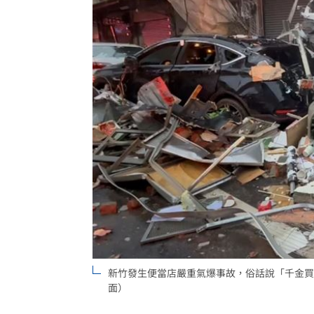
理想混蛋號召粉絲跨海追星吃美食！
18:
新竹發生便當店嚴重氣爆事故，俗話說「千金買
面）