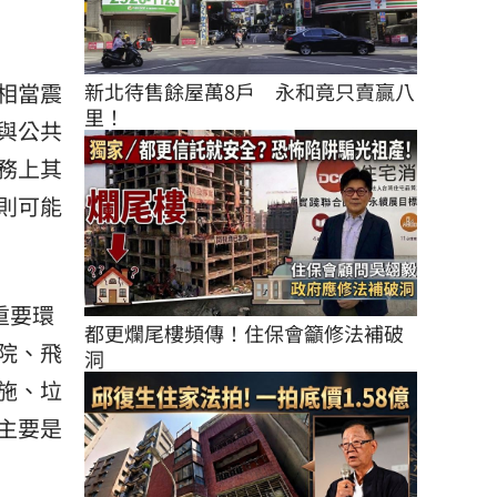
新北待售餘屋萬8戶　永和竟只賣贏八
相當震
里！
與公共
務上其
則可能
重要環
都更爛尾樓頻傳！住保會籲修法補破
院、飛
洞
施、垃
主要是