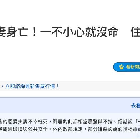
命
23:59
妻身亡！一不小心就沒命 
關注
23:50
互動
23:40
衛隊
23:37
看新聞
溫
23:34
，立即諮詢最新售屋行情！
足壇
23:31
去
體
23:29
」
23:27
店的恩愛夫妻不幸枉死，鄰居對此都相當震驚與不捨。俗話說「
蓋周邊環境與公共安全。依內政部規定，部分嫌惡設施必須揭露
主導
23:25
許多潛藏危險未被明確納入規範，若購屋時未審慎留意，輕則影