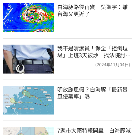
白海豚路徑再變　吳聖宇：離
台灣又更近了
我不是清潔員！保全「拒倒垃
圾」上班3天被炒 找法院討公
道結果出爐
(2024年11月04日)
明放颱風假？白海豚「最新暴
風侵襲率」曝
7縣市大雨特報開轟　白海豚減