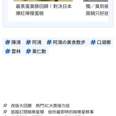
最黑蛋黃酥回歸！對決日本
獨／臭到被拒
爆紅檸檬蛋糕
腐鍋只好送香
陳鴻
阿鴻
阿鴻の美食散步
口湖鄉
雲林
黃仁勳
改版大回饋 熱門3C大獎接力送
追蹤訂閱娛樂星聞 給你最即時的娛樂星鮮事