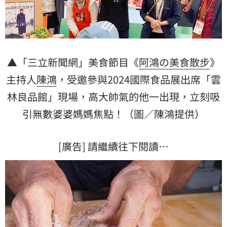
▲「三立新聞網」美食節目《
阿鴻の美食散步
》
主持人
陳鴻
，受邀參與2024國際食品展出席「
雲
林
良品館」現場，高大帥氣的他一出現，立刻吸
引無數婆婆媽媽焦點！（圖／陳鴻提供）
[廣告] 請繼續往下閱讀…