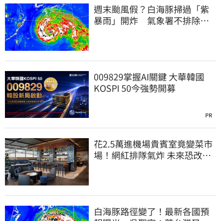
週末颱風假？白海豚掃過「紫
暴雨」開炸 氣象署不排除發
陸警
009829掌握AI關鍵 大華韓國
KOSPI 50今強勢開募
PR
花2.5萬進機場貴賓室竟變菜市
場！網紅排隊氣炸 未來恐改動
態收費
白海豚路徑變了！最新各國預