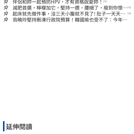
伴侶和妳一起預防HPV，才有資格說愛妳！
PR
減肥首選，檸檬加它，堅持一週，腰細了，瘦到你懷疑
PR
人生
起床就先做件事，沒三天小腹就不見了! 肚子一天天變
PR
小！
翁曉玲堅持刪凍行政院預算！韓國瑜也受不了：今年剩4
個月你思考一下
延伸閱讀