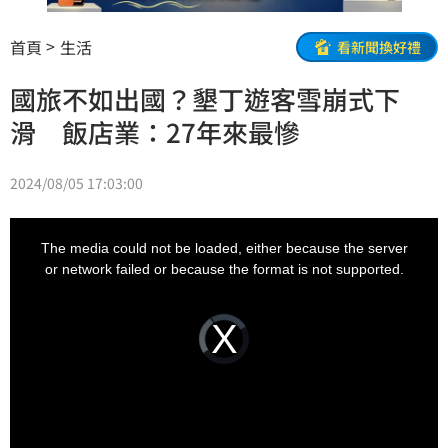
首頁
生活
看新聞換好禮
國旅不如出國？墾丁遊客雪崩式下
滑 飯店業：27年來最慘
2024/08/05 17:03:00
This
is
a
The media could not be loaded, either because the server
modal
window.
or network failed or because the format is not supported.
Video
Player
is
loading.