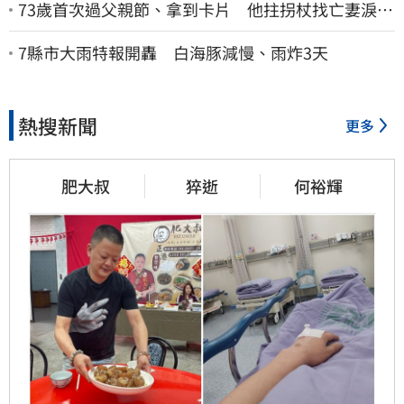
73歲首次過父親節、拿到卡片 他拄拐杖找亡妻淚：
今天好多人來幫我慶祝
7縣市大雨特報開轟 白海豚減慢、雨炸3天
熱搜新聞
更多
肥大叔
猝逝
何裕輝