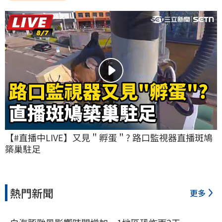
【#直播中LIVE】又見＂孵蛋＂? 路口監視器直播斑鳩
築巢駐足
熱門新聞
更多