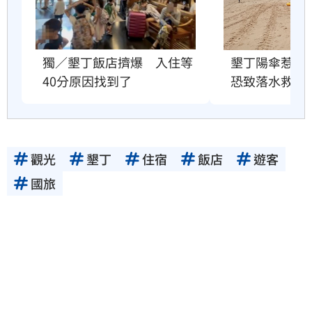
獨／墾丁飯店擠爆　入住等
墾丁陽傘惹議
40分原因找到了
恐致落水救援
觀光
墾丁
住宿
飯店
遊客
國旅