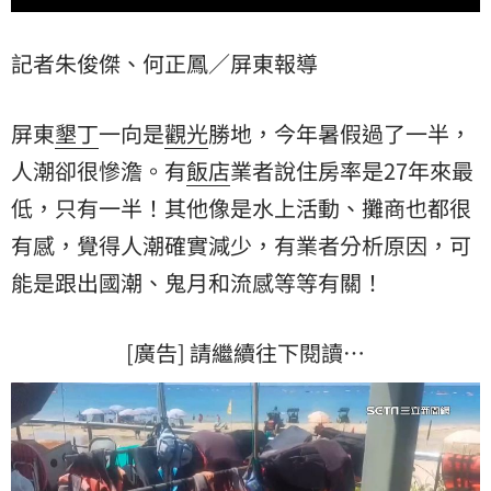
記者朱俊傑、何正鳳／屏東報導
屏東
墾丁
一向是
觀光
勝地，今年暑假過了一半，
人潮卻很慘澹。有
飯店
業者說住房率是27年來最
低，只有一半！其他像是水上活動、攤商也都很
有感，覺得人潮確實減少，有業者分析原因，可
能是跟出國潮、鬼月和流感等等有關！
[廣告] 請繼續往下閱讀…