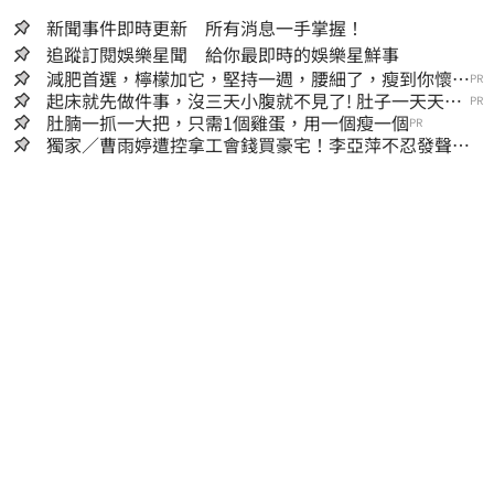
新聞事件即時更新 所有消息一手掌握！
追蹤訂閱娛樂星聞 給你最即時的娛樂星鮮事
減肥首選，檸檬加它，堅持一週，腰細了，瘦到你懷疑
PR
人生
起床就先做件事，沒三天小腹就不見了! 肚子一天天變
PR
小！
肚腩一抓一大把，只需1個雞蛋，用一個瘦一個
PR
獨家／曹雨婷遭控拿工會錢買豪宅！李亞萍不忍發聲：
余天管工會都貼錢