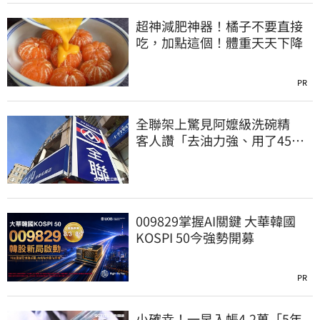
超神減肥神器！橘子不要直接
吃，加點這個！體重天天下降
PR
全聯架上驚見阿嬤級洗碗精
客人讚「去油力強、用了45
年」
009829掌握AI關鍵 大華韓國
KOSPI 50今強勢開募
PR
小確幸！一早入帳4.2萬「5年