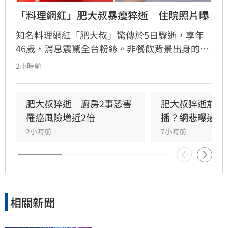
「料理網紅」肥大叔暴瘦猝逝　住院照片曝
知名料理網紅「肥大叔」驚傳於5日驟逝，享年
46歲，消息震驚全台粉絲。非餐飲背景出身的
他，憑藉親切教學與拚勁，將直播事業經營得有
2小時前
聲有色，創下年營收破億的輝煌佳績。然而粉絲
回顧其生前直播，發現他身形明顯消瘦、雙頰凹
陷，狀態顯得相當疲憊。肥大叔自2021年起頻傳
肥大叔猝逝　廚房2事恐害
肥大叔猝逝前為
健康警訊，雖曾於2022年住院開刀，但出院後仍
罹癌風險增近2倍
播？網悲曝這原
堅持返回工作崗位，直到最後一刻仍心繫直播。
2小時前
7小時前
對於肥大叔的確切死因，家屬目前尚未對外說
明。
相關新聞