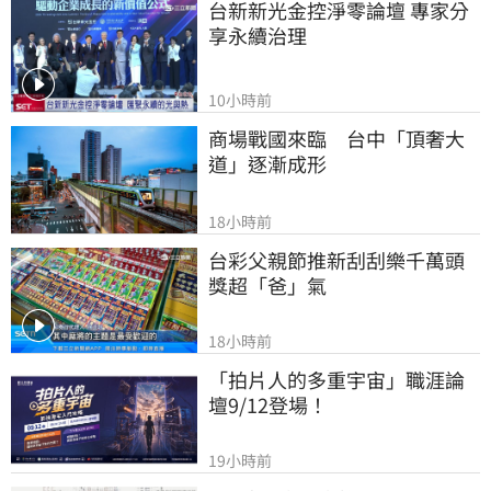
台新新光金控淨零論壇 專家分
享永續治理
10小時前
商場戰國來臨　台中「頂奢大
道」逐漸成形
18小時前
台彩父親節推新刮刮樂千萬頭
獎超「爸」氣
18小時前
「拍片人的多重宇宙」職涯論
壇9/12登場！
19小時前