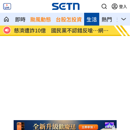
登入
即時
颱風動態
台股怎投資
生活
熱門
影音
襲率
慈濟遭詐10億 國民黨不認錯反嗆⋯網炸
就業意
鍋
高