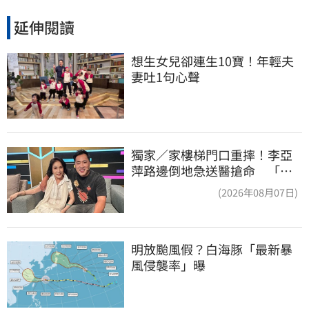
延伸閱讀
想生女兒卻連生10寶！年輕夫
妻吐1句心聲
獨家／家樓梯門口重摔！李亞
萍路邊倒地急送醫搶命 「最
新傷況」曝
(2026年08月07日)
明放颱風假？白海豚「最新暴
風侵襲率」曝