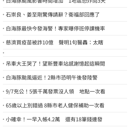
白海豚颱風影響時間增加 1地區恐炸雨3天
石崇良、姜至剛驚傳請辭？衛福部回應了
白海豚最快今發海警！專家曝停班停課機率
慈濟買疫苗被詐10億 聲明1句醫轟：太瞎
吊車大王哭了！望新豐車站感謝憶起這瞬間
白海豚颱風逼近！2縣市恐明午後發陸警
9/7充公！5張千萬發票沒人領 地點一次看
65歲以上別錯過 8縣市老人健保補助一次看
小確幸！一早入帳4.2萬 還有18筆錢連發