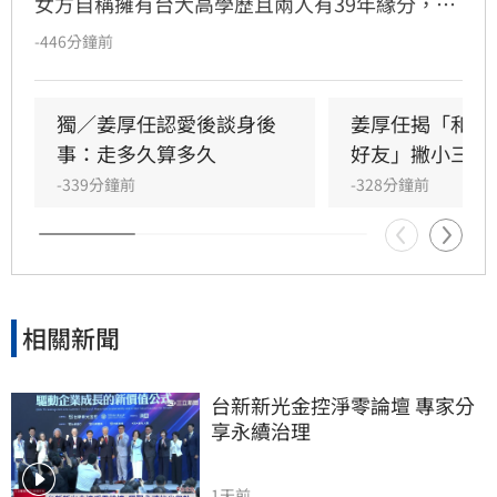
女方自稱擁有台大高學歷且兩人有39年緣分，引
發熱議。隨後女方過往背景遭網友起底，包括多
-446分鐘前
重姓名及婚史遭質疑，網友紛紛提醒姜厚任防
騙。姓名學家吳睿穎指出，女方成年後兩度改姓
恐有違反姓名條例疑慮，且其自稱三歲即認定對
獨／姜厚任認愛後談身後
姜厚任揭「和女
方為老公的說法邏輯矛盾。吳睿穎直言，這段戀
事：走多久算多久
好友」撇小三傳
情的人設背景過於離奇，已完全超出玄學範疇，
-339分鐘前
-328分鐘前
引發各界對女方真實動機的廣泛討論，這段戀情
也因此成為近期演藝圈備受矚目的焦點話題。
相關新聞
台新新光金控淨零論壇 專家分
享永續治理
1天前