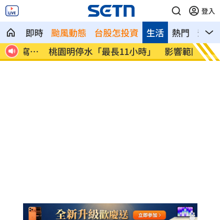
登入
即時
颱風動態
台股怎投資
生活
熱門
影音
寫金
桃園明停水「最長11小時」 影響範圍曝
明年度
光