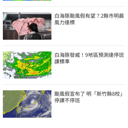
白海豚颱風假有望？2縣市明晨
風力達標
白海豚發威！9地區預測達停班
課標準
颱風假宣布了 明「新竹縣8校」
停課不停班