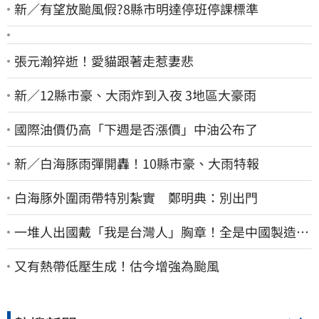
新／有望放颱風假?8縣市明達停班停課標準
張元瀚猝逝！愛貓跟著走惹妻悲
新／12縣市豪、大雨炸到入夜 3地區大豪雨
國際油價仍高「下週是否漲價」中油公布了
新／白海豚雨彈開轟！10縣市豪、大雨特報
白海豚外圍雨帶特別紮實 鄭明典：別出門
一堆人出國戴「我是台灣人」胸章！全是中國製造
Cheap酸：精神分裂
又有熱帶低壓生成！估今增強為颱風