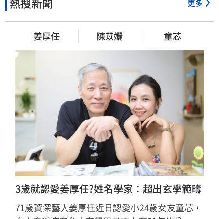
熱搜新聞
更多
姜厚任
陳苡孋
童芯
3歲就認愛姜厚任?姓名學家：超出玄學範疇
71歲資深藝人姜厚任近日認愛小24歲女友童芯，