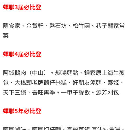
蟬聯3屆
必比登
隱食家、金賞軒、磐石坊、松竹園、巷子龍家常
菜
蟬聯4屆必比登
阿城鵝肉（中山）
、
昶鴻麵點、鍾家原上海生煎
包、大橋頭老牌筒仔米糕、好朋友涼麵、泰姬、
天下三絕、吾旺再季
、
一甲子餐飲
、
源芳刈包
蟬聯5年必比登
阿國滷味、阿國切仔麵、高麗菜飯 原汁排骨湯、