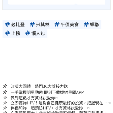
必比登
米其林
平價美食
蟬聯
上榜
懶人包
改版大回饋 熱門3C大獎接力送
一手掌握明星動態 即刻下載娛樂星聞APP
做到這點才有資格說愛你
PR
立即諮詢HPV！是對自己健康最好的投資，把握現在不
PR
嫌晚！
伴侶和妳一起預防HPV，才有資格說愛妳！
PR
白海豚風雨大！北市沒放颱風整備假 蔣萬安臉書遭網