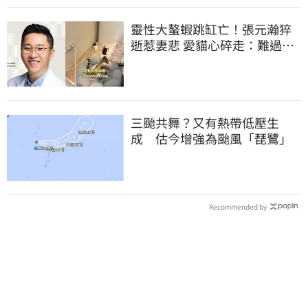
靈性大螯蝦跳缸亡！張元瀚猝
逝惹妻悲 愛貓心碎走：難過不
比我們少
三颱共舞？又有熱帶低壓生
成 估今增強為颱風「琵鷺」
Recommended by