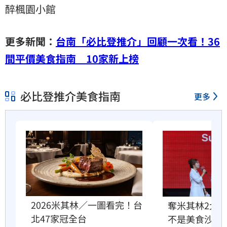
醉楓園小館
更多新聞：
台南「必比登推介」回顧一次看！36
間平價美食指南 10家新上榜
必比登推介美食指南
更多
2026米其林／一圖看完！台
奪米其林2大
北47家冠全台
不是美食沙漠