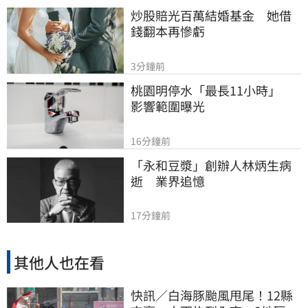
炒股賠光百萬結婚基金　她借
錢翻本再慘虧
3分鐘前
桃園明停水「最長11小時」　
影響範圍曝光
16分鐘前
「永和豆漿」創辦人林炳生病
逝　業界追憶
17分鐘前
其他人也在看
快訊／白海豚颱風甩尾！12縣