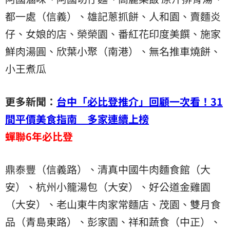
都一處（信義）、雄記蔥抓餅、人和園、賣麵炎
仔、女娘的店、榮榮園、番紅花印度美饌、施家
鮮肉湯圓、欣葉小聚（南港）、無名推車燒餅、
小王煮瓜
更多新聞：
台中「必比登推介」回顧一次看！31
間平價美食指南 多家連續上榜
蟬聯6年必比登
鼎泰豐（信義路）、清真中國牛肉麵食館（大
安）、杭州小籠湯包（大安）、好公道金雞園
（大安）、老山東牛肉家常麵店、茂園、雙月食
品（青島東路）、彭家園、祥和蔬食（中正）、