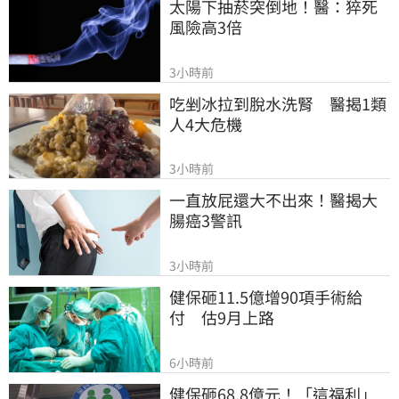
太陽下抽菸突倒地！醫：猝死
風險高3倍
3小時前
吃剉冰拉到脫水洗腎　醫揭1類
人4大危機
3小時前
一直放屁還大不出來！醫揭大
腸癌3警訊
3小時前
健保砸11.5億增90項手術給
付　估9月上路
6小時前
健保砸68.8億元！「這福利」