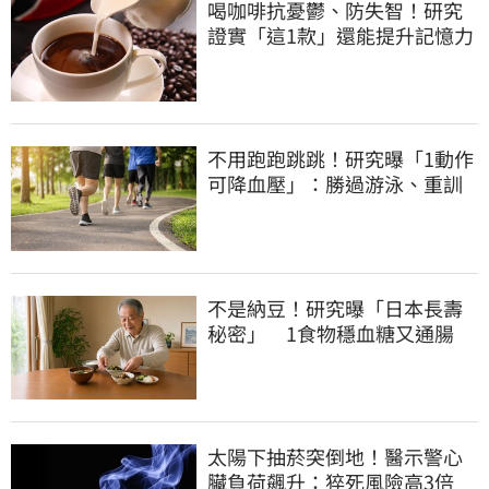
喝咖啡抗憂鬱、防失智！研究
證實「這1款」還能提升記憶力
不用跑跑跳跳！研究曝「1動作
可降血壓」：勝過游泳、重訓
不是納豆！研究曝「日本長壽
秘密」 1食物穩血糖又通腸
太陽下抽菸突倒地！醫示警心
臟負荷飆升：猝死風險高3倍