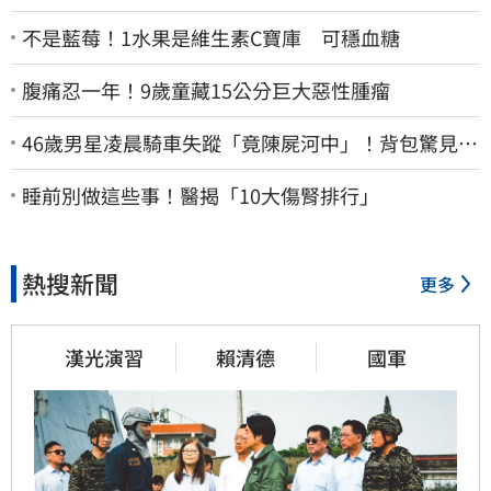
不是藍莓！1水果是維生素C寶庫 可穩血糖
腹痛忍一年！9歲童藏15公分巨大惡性腫瘤
46歲男星凌晨騎車失蹤「竟陳屍河中」！背包驚見
20kg水泥塊 死因成謎
睡前別做這些事！醫揭「10大傷腎排行」
熱搜新聞
更多
漢光演習
賴清德
國軍