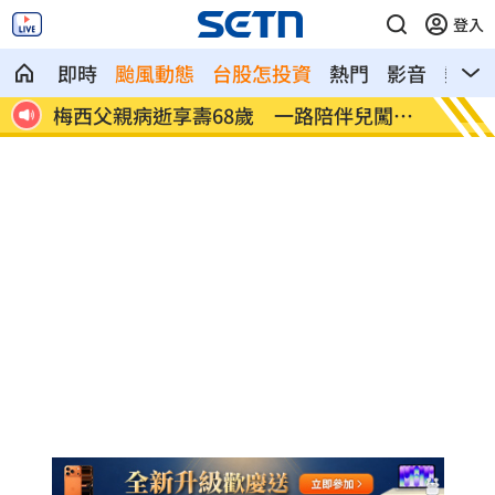
登入
即時
颱風動態
台股怎投資
熱門
影音
熱搜
報降
梅西父親病逝享壽68歲 一路陪伴兒闖足
5登山
壇
體