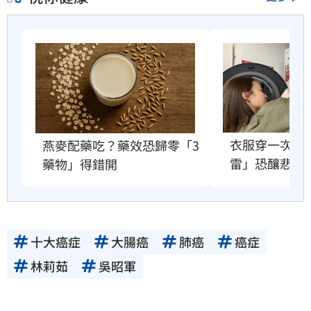
衣服穿一次就
燕麥配藥吃？藥效恐歸零「3
雷」恐釀悲劇
藥物」得錯開
十大癌症
大腸癌
肺癌
癌症
林莉茹
吳昭軍