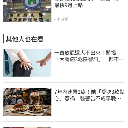
最快9月上路
6小時前
其他人也在看
一直放屁還大不出來！醫揭
「大腸癌3危險警訊」 都不排
氣也該緊張
7年內連罹2癌！她「愛吃3款點
心」惹禍 醫警告不戒早晚有
肝癌