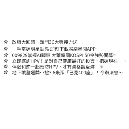
改版大回饋 熱門3C大獎接力送
一手掌握明星動態 即刻下載娛樂星聞APP
009829掌握AI關鍵 大華韓國KOSPI 50今強勢開募
PR
立即諮詢HPV！是對自己健康最好的投資，把握現在不
PR
嫌晚！
伴侶和妳一起預防HPV，才有資格說愛妳！
PR
地下墳墓遷葬…挖3.6米深「已見400座」！今辦法會安
撫祖先