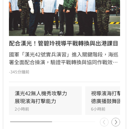
配合漢光！管碧玲視導平戰轉換與出港課目
國軍「漢光42號實兵演習」進入關鍵階段，海巡
署全面配合操演，驗證平戰轉換與協同作戰效
能。海委會主委管碧玲親赴台北港與左營軍港視
-345分鐘前
導，肯定海巡艦艇在濱海打擊及反封鎖護航任務
中的整備狀況。
漢光42無人機秀攻擊力　
視導濱海打擊操
展現濱海打擊能力
德廣播鼓舞國軍
2小時前
6小時前