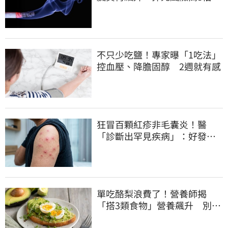
不只少吃鹽！專家曝「1吃法」
控血壓、降膽固醇 2週就有感
狂冒百顆紅疹非毛囊炎！醫
「診斷出罕見疾病」：好發這
族群
單吃酪梨浪費了！營養師揭
「搭3類食物」營養飆升 別再
加蜂蜜