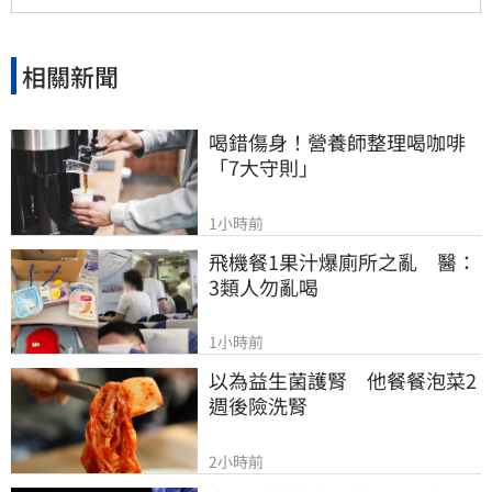
相關新聞
喝錯傷身！營養師整理喝咖啡
「7大守則」
1小時前
飛機餐1果汁爆廁所之亂　醫：
3類人勿亂喝
1小時前
以為益生菌護腎　他餐餐泡菜2
週後險洗腎
2小時前