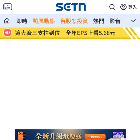
登入
即時
颱風動態
台股怎投資
熱門
影音
熱搜
1真相
這大廠三支柱到位 全年EPS上看5.68元
慈濟買
聖