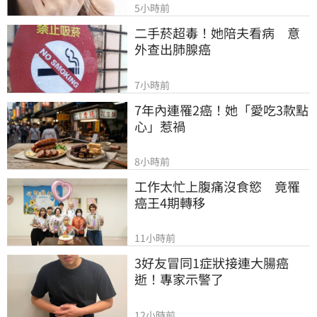
5小時前
二手菸超毒！她陪夫看病　意
外查出肺腺癌
7小時前
7年內連罹2癌！她「愛吃3款點
心」惹禍
8小時前
工作太忙上腹痛沒食慾　竟罹
癌王4期轉移
11小時前
3好友冒同1症狀接連大腸癌
逝！專家示警了
12小時前