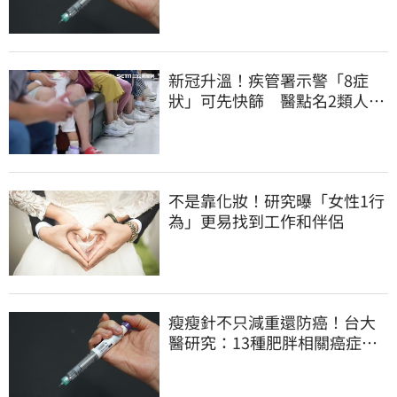
新冠升溫！疾管署示警「8症
狀」可先快篩 醫點名2類人重
症高風險
不是靠化妝！研究曝「女性1行
為」更易找到工作和伴侶
瘦瘦針不只減重還防癌！台大
醫研究：13種肥胖相關癌症風
險下降41%