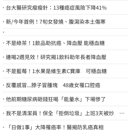
台大醫研究瘦瘦針：13種癌症風險下降41%
新/今年首例！7旬女發燒、腹瀉染本土傷寒
不是綠茶！1飲品助抗癌、降血壓 能穩血糖
連喝2週見效！研究揭1飲料助年長者降血壓
不是藍莓！1水果是維生素C寶庫 可穩血糖
反覆感冒...脖子冒腫塊 48歲女罹口腔癌
他前期糖尿病砸錢狂喝「能量水」下場慘了
我不是清潔員！保全「拒倒垃圾」上班3天被炒 找
法院討公道結果出爐
「日做1事」大降罹癌率！醫揭防乳癌真相