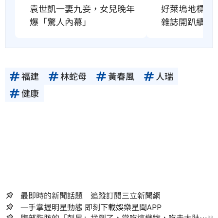
好萊塢地標恐
袁世凱一妻九妾，女兒晚年
雜誌開趴續命
爆「驚人內幕」
福建
林蛇母
黃春風
人瑞
健康
最即時的新聞話題 追蹤訂閱三立新聞網
一手掌握明星動態 即刻下載娛樂星聞APP
腹部脂肪的「剋星」找到了，常吃這幾物，吃走大肚
PR