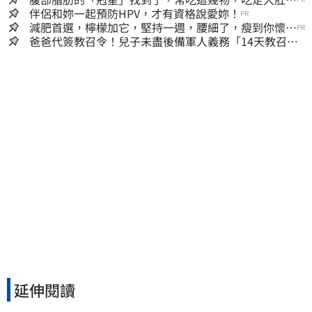
囊，瘦出小蠻腰
伴侶和妳一起預防HPV，才有資格說愛妳！
PR
減肥首選，檸檬加它，堅持一週，腰細了，瘦到你懷疑
PR
人生
爸爸代簽教召令！兒子未盡後備軍人義務「14天教召不
去」換3個月刑期
延伸閱讀