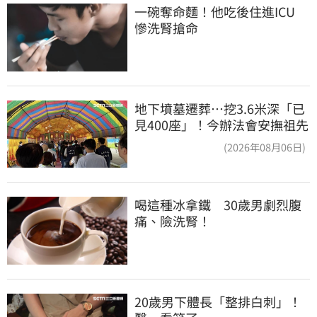
一碗奪命麵！他吃後住進ICU　
慘洗腎搶命
地下墳墓遷葬…挖3.6米深「已
見400座」！今辦法會安撫祖先
(2026年08月06日)
喝這種冰拿鐵　30歲男劇烈腹
痛、險洗腎！
20歲男下體長「整排白刺」！