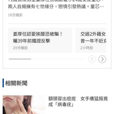
兩人自揭擁有七世緣分，戀情引發熱議。童芯被
譽為全方位學霸，擁有146高智商，不僅取得台
18分鐘前
大三個碩士與博士學位，更曾在美擔任科技研究
員18年。姜厚任因惜才擔任其事業集團總裁，協
助管理跨領域資源，讓童芯專注研發。童芯除學
姜厚任認愛挨酸恐被騙！
交過2外籍女友
術成就外，還具備特殊靈性體驗，曾在廟宇創下
曬39年前鐵證反擊
曾一年不近女色
連續擲出42個聖筊的奇蹟。兩人超越傳統男女情
29分鐘前
2小時前
愛，以理性思維與能力互補模式，共同經營科
技、文化與農業事業，展開跨越世紀的合作使
命。
相關新聞
額頭冒出痘痘　女手癢猛摳竟
成「病毒疣」