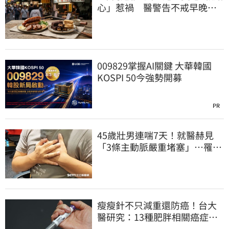
心」惹禍 醫警告不戒早晚有
肝癌
009829掌握AI關鍵 大華韓國
KOSPI 50今強勢開募
PR
45歲壯男連喘7天！就醫赫見
「3條主動脈嚴重堵塞」…罹冠
心症險死
瘦瘦針不只減重還防癌！台大
醫研究：13種肥胖相關癌症風
險下降41%