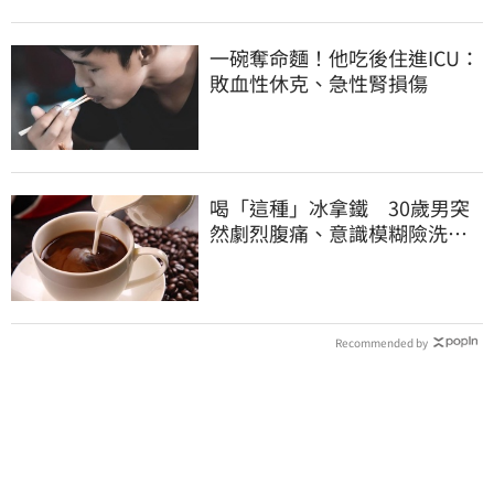
一碗奪命麵！他吃後住進ICU：
敗血性休克、急性腎損傷
喝「這種」冰拿鐵 30歲男突
然劇烈腹痛、意識模糊險洗
腎！
Recommended by