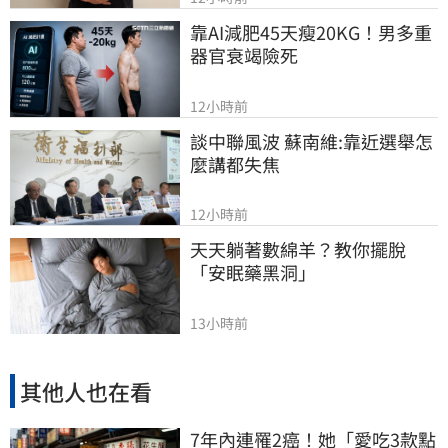
靠AI減肥45天瘦20KG！男多重
器官衰竭險死
12小時前
談中聯風波 蘇南維:靠近選舉怎
麼講都失焦
12小時前
天天躺著數綿羊？教你擺脫
「安眠藥黑洞」
13小時前
其他人也在看
7年內連罹2癌！她「愛吃3款點