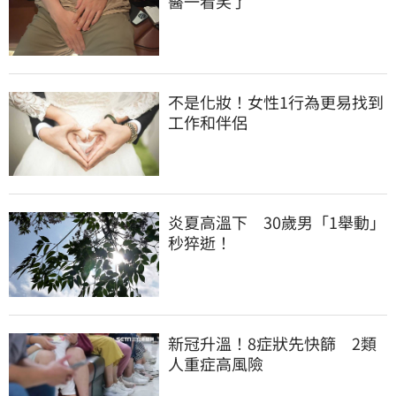
醫一看笑了
不是化妝！女性1行為更易找到
工作和伴侶
炎夏高溫下　30歲男「1舉動」
秒猝逝！
新冠升溫！8症狀先快篩　2類
人重症高風險