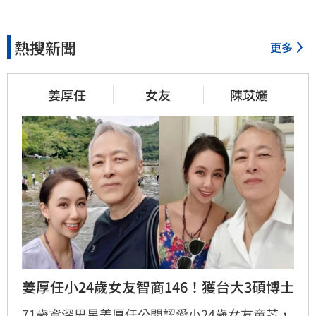
熱搜新聞
更多
姜厚任
女友
陳苡孋
姜厚任小24歲女友智商146！獲台大3碩博士
71歲資深男星姜厚任公開認愛小24歲女友童芯，