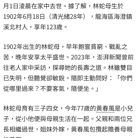
月1日淩晨在家中去世。據了解，林蛇母生於
1902年6月18日（清光緒28年），龍海區海澄鎮
溪北村人，享年123歲。
1902年出生的林蛇母，早年飽嘗貧窮、戰亂之
苦，晚年安享太平盛世。2023年，澎湃新聞曾前
往老人家中采訪，探尋她的長壽之道。林雖雙目
已失明，但聽覺卻敏銳。隨即主動問好：「你們
從哪里過來？不要客氣，隨便坐。」
林蛇母育有三子四女，今年77歲的
黃春風
是小兒
子，從小他便與母親生活在一起。父親和兩位兄
長相繼過世，姐妹外嫁，黃春風包攬起贍養母親