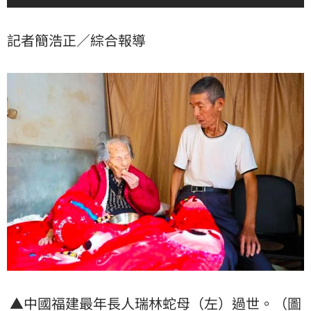
記者簡浩正／綜合報導
▲中國
福建
最年長
人瑞
林蛇母
（左）過世。（圖