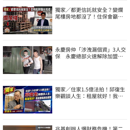
獨家／都更信託就安全？變爛
尾樓房地都沒了！住保會籲修
法：別裝聾作啞
永慶房仲「涉洩漏個資」3人交
保 永慶總部火速解除加盟：
已多次教育！
獨家／住家1.5億法拍！邱復生
樂觀談人生：租屋就好！我還
要開創自媒體
兆基創辦人爆財務危機！第二