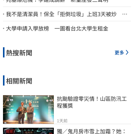
我不是清潔員！保全「拒倒垃圾」上班3天被炒 找
法院討公道結果出爐
大學申請入學放榜 一圖看台北大學生租金
熱搜新聞
更多
相關新聞
抗颱驗證零災情！山區防汛工
程獲獎
1天前
獨／鬼月房市雪上加霜？她：