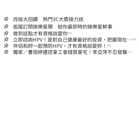
改版大回饋 熱門3C大獎接力送
追蹤訂閱娛樂星聞 給你最即時的娛樂星鮮事
做到這點才有資格說愛你
PR
立即諮詢HPV！是對自己健康最好的投資，把握現在不
PR
嫌晚！
伴侶和妳一起預防HPV，才有資格說愛妳！
PR
獨家／曹雨婷遭控拿工會錢買豪宅！李亞萍不忍發聲：
余天管工會都貼錢