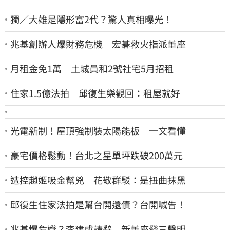
獨／大雄是隱形富2代？驚人真相曝光！
兆基創辦人爆財務危機 宏碁救火指派董座
月租金免1萬 土城員和2號社宅5月招租
住家1.5億法拍 邱復生樂觀回：租屋就好
光電新制！屋頂強制裝太陽能板 一文看懂
豪宅價格鬆動！台北之星單坪跌破200萬元
遭控趙姬吸金幫兇 花敬群駁：是扭曲抹黑
邱復生住家法拍是幫台開還債？台開喊告！
兆基爆危機？李建成請辭 新董座發三聲明