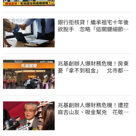
銀行拒核貸！繼承祖宅十年後
欲脫手 忽略「這關鍵細節」
竟卡關
兆基創辦人爆財務危機！房東
憂「拿不到租金」 北市都發
局：暫未有異常
兆基創辦人爆財務危機！遭控
麻吉山友、吸金幫兇 花敬群
駁：是扭曲抹黑