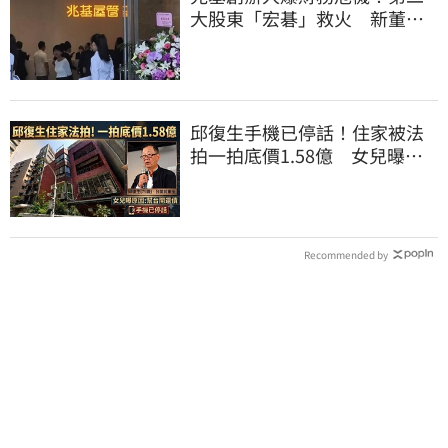
大股東「宏碁」救火 新董座
李文詳最新聲明
邱復生手機已停話！住家被法
拍一拍底價1.58億 女兒曝原
因：幫台開還債
Recommended by