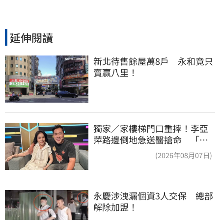
延伸閱讀
新北待售餘屋萬8戶　永和竟只
賣贏八里！
獨家／家樓梯門口重摔！李亞
萍路邊倒地急送醫搶命 「最
新傷況」曝
(2026年08月07日)
永慶涉洩漏個資3人交保　總部
解除加盟！