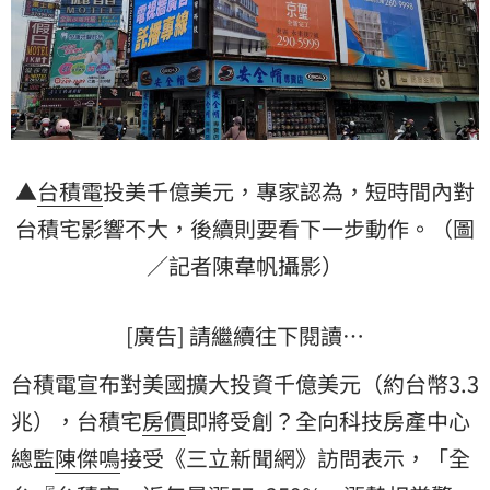
▲
台積電
投美千億美元，專家認為，短時間內對
台積宅
影響不大，後續則要看下一步動作。（圖
／記者陳韋帆攝影）
[廣告] 請繼續往下閱讀…
台積電宣布對美國擴大投資千億美元（約台幣3.3
兆），台積宅
房價
即將受創？全向科技房產中心
總監
陳傑鳴
接受《三立新聞網》訪問表示，「全