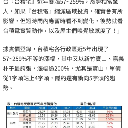
台『台積宅』近年暴漲57~259%，漲勢相當驚
人，如果『台積電』縮減區域投資，確實會有所
影響，但短時間內應暫時看不到變化，後勢就看
台積電實質動作，以及屋主們嗅覺敏感度了！」
據實價登錄，台積宅各行政區近5年出現了
57~259%不等的漲幅，其中又以新竹寶山、嘉義
朴子最誇張，漲幅逾200％，尤其是寶山，單價
從1字頭站上4字頭，隱約還有衝向5字頭的趨
勢。