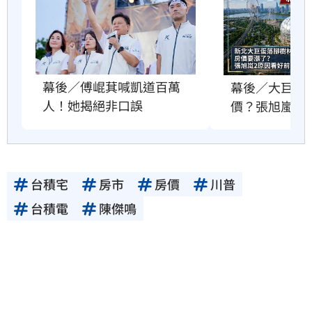
幕後／傅崐萁喊凱道百萬
幕後／大巨蛋
人！她揭絕非口誤
價？張旭嵐這
台積宅
房市
房價
川普
台積電
陳傑鳴