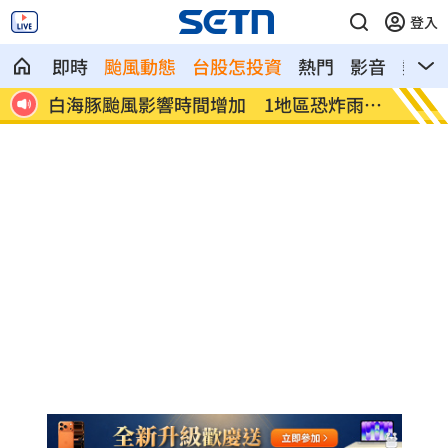
登入
即時
颱風動態
台股怎投資
熱門
影音
熱搜
價重挫
白海豚颱風影響時間增加 1地區恐炸雨3
黃仁勳
天