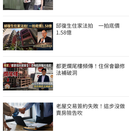
邱復生住家法拍　一拍底價
1.58億
都更爛尾樓頻傳！住保會籲修
法補破洞
老屋交易簽約失敗！這步沒做
賣房險告吹