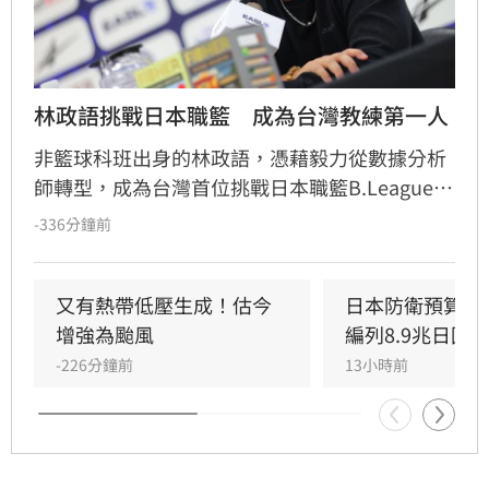
林政語挑戰日本職籃　成為台灣教練第一人
非籃球科班出身的林政語，憑藉毅力從數據分析
師轉型，成為台灣首位挑戰日本職籃B.League的
教練。他曾助新北國王奪下兩座冠軍，並在美籍
-336分鐘前
教練派翠克的引薦下，獲邀至日本靜岡Veltex擔
任助理教練。林政語不僅展現追夢決心，更積極
自學日文迎接挑戰，期許能在高強度的日本職籃
又有熱帶低壓生成！估今
日本防衛預算創
中磨練執教能力，成為國際級教練，未來更希望
增強為颱風
編列8.9兆日圓
能將寶貴的海外執教經驗帶回台灣，為本土籃壇
-226分鐘前
13小時前
注入新氣象，實踐深耕籃球的長遠目標。