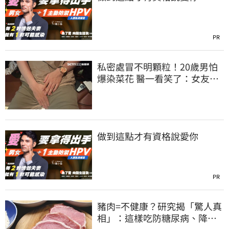
PR
私密處冒不明顆粒！20歲男怕
爆染菜花 醫一看笑了：女友常
誤會
做到這點才有資格說愛你
PR
豬肉=不健康？研究揭「驚人真
相」：這樣吃防糖尿病、降膽