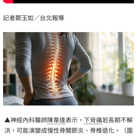
記者鄭玉如／台北報導
▲神經內科醫師
陳韋達
表示，
下背痛
若長期不解
決，可能演變成慢性骨關節炎、脊椎退化。（圖