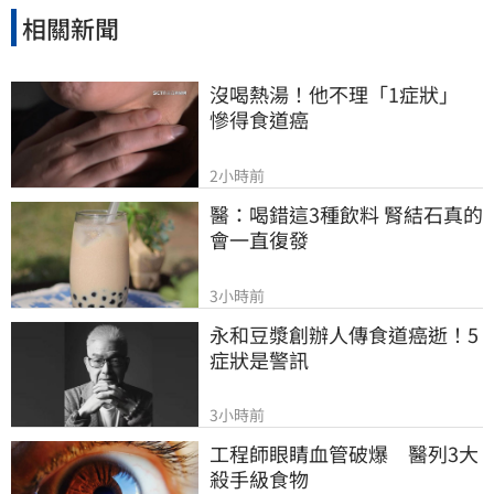
相關新聞
沒喝熱湯！他不理「1症狀」　
慘得食道癌
2小時前
醫：喝錯這3種飲料 腎結石真的
會一直復發
3小時前
永和豆漿創辦人傳食道癌逝！5
症狀是警訊
3小時前
工程師眼睛血管破爆　醫列3大
殺手級食物