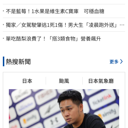
不是藍莓！1水果是維生素C寶庫 可穩血糖
獨家／女駕駛肇逃1死1傷！男大生「凌晨跑外送」挨
撞 媽淚：家快瓦解
單吃酪梨浪費了！「搭3類食物」營養飆升
熱搜新聞
更多
日本
颱風
日本氣象廳