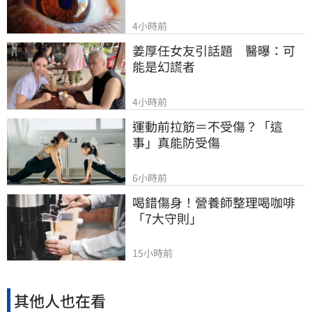
4小時前
姜厚任女友引話題　醫曝：可
能是幻謊者
4小時前
運動前拉筋＝不受傷？「這
事」真能防受傷
6小時前
喝錯傷身！營養師整理喝咖啡
「7大守則」
15小時前
其他人也在看