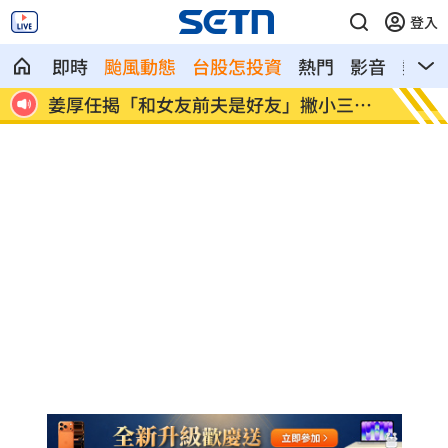
登入
即時
颱風動態
台股怎投資
熱門
影音
熱搜
三傳
挺賴瑞隆 獸醫師、寵物公會後援會成立
新手爸
光