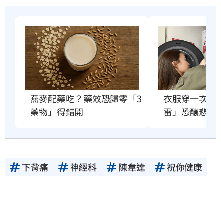
衣服穿一次就
燕麥配藥吃？藥效恐歸零「3
雷」恐釀悲劇
藥物」得錯開
下背痛
神經科
陳韋達
祝你健康