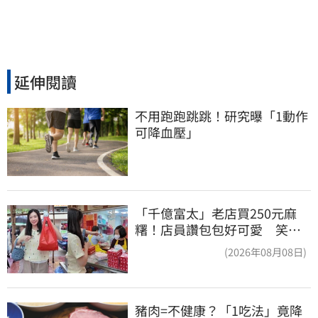
延伸閱讀
不用跑跑跳跳！研究曝「1動作
可降血壓」
「千億富太」老店買250元麻
糬！店員讚包包好可愛 笑
回：我自己做的
(2026年08月08日)
豬肉=不健康？「1吃法」竟降