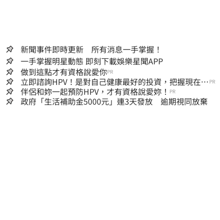
新聞事件即時更新 所有消息一手掌握！
一手掌握明星動態 即刻下載娛樂星聞APP
做到這點才有資格說愛你
PR
立即諮詢HPV！是對自己健康最好的投資，把握現在不
PR
嫌晚！
伴侶和妳一起預防HPV，才有資格說愛妳！
PR
政府「生活補助金5000元」連3天發放 逾期視同放棄