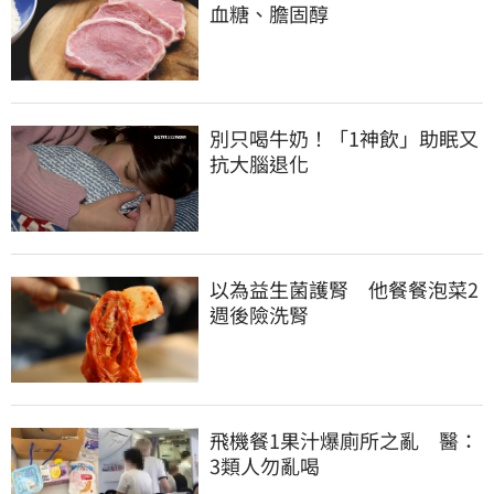
血糖、膽固醇
別只喝牛奶！「1神飲」助眠又
抗大腦退化
以為益生菌護腎　他餐餐泡菜2
週後險洗腎
飛機餐1果汁爆廁所之亂　醫：
3類人勿亂喝