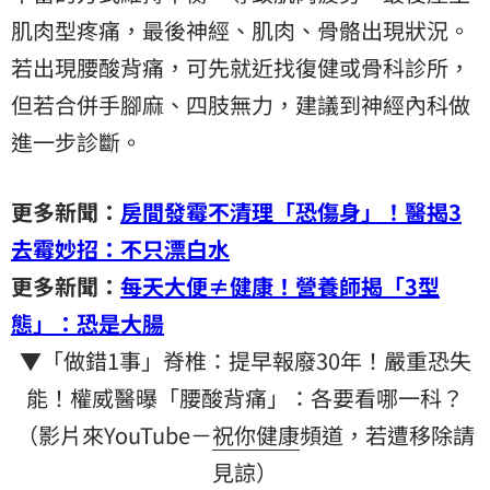
肌肉型疼痛，最後神經、肌肉、骨骼出現狀況。
若出現腰酸背痛，可先就近找復健或骨科診所，
但若合併手腳麻、四肢無力，建議到神經內科做
進一步診斷。
更多新聞：
房間發霉不清理「恐傷身」！醫揭3
去霉妙招：不只漂白水
更多新聞：
每天大便≠健康！營養師揭「3型
態」：恐是大腸
▼「做錯1事」脊椎：提早報廢30年！嚴重恐失
能！權威醫曝「腰酸背痛」：各要看哪一科？
（影片來YouTube－
祝你健康
頻道，若遭移除請
見諒）