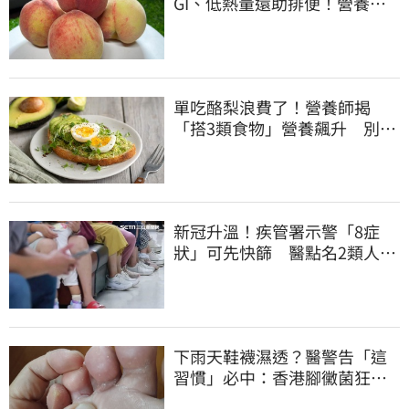
GI、低熱量還助排便！營養師
曝黃金攝取量
單吃酪梨浪費了！營養師揭
「搭3類食物」營養飆升 別再
加蜂蜜
新冠升溫！疾管署示警「8症
狀」可先快篩 醫點名2類人重
症高風險
下雨天鞋襪濕透？醫警告「這
習慣」必中：香港腳黴菌狂孳
生、1物隨身帶