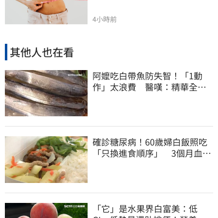
4小時前
其他人也在看
阿嬤吃白帶魚防失智！「1動
作」太浪費 醫嘆：精華全沒
了
確診糖尿病！60歲婦白飯照吃
「只換進食順序」 3個月血糖
奇蹟下降
「它」是水果界白富美：低