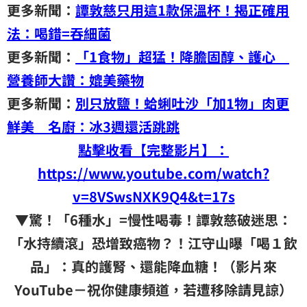
更多新聞：
譚敦慈只用這1款保溫杯！揭正確用
法：喝錯=吞細菌
更多新聞：
「1食物」超猛！降膽固醇、護心
營養師大讚：媲美藥物
更多新聞：
別只放鹽！蛤蜊吐沙「加1物」肉更
鮮美 名廚：冰3週還活跳跳
點擊收看【完整影片】：
https://www.youtube.com/watch?
v=8VSwsNXK9Q4&t=17s
▼驚！「6種水」=慢性喝毒！譚敦慈破迷思：
「水持續滾」恐增致癌物？！江守山曝「喝１飲
品」：真的護腎、還能降血糖！（影片來
YouTube－祝你健康頻道，若遭移除請見諒）