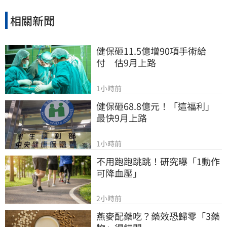
國際、推進淨零韌性家園的決心，持續成為企業
邁向永續發展的強力後盾。
相關新聞
健保砸11.5億增90項手術給
付　估9月上路
1小時前
健保砸68.8億元！「這福利」
最快9月上路
1小時前
不用跑跑跳跳！研究曝「1動作
可降血壓」
2小時前
燕麥配藥吃？藥效恐歸零「3藥