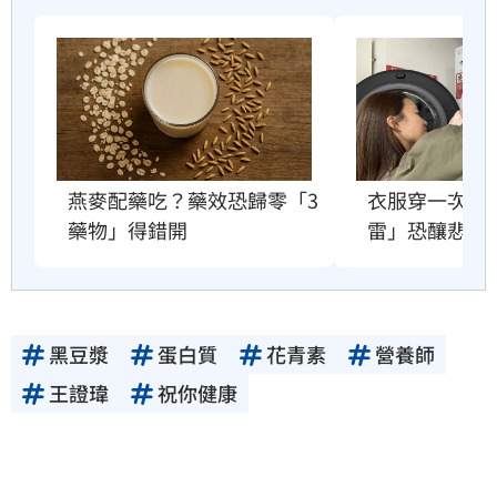
衣服穿一次就
燕麥配藥吃？藥效恐歸零「3
雷」恐釀悲劇
藥物」得錯開
黑豆漿
蛋白質
花青素
營養師
王證瑋
祝你健康