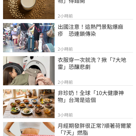
物」得錯開
2小時前
出國注意！這熱門景點爆麻
疹　恐連鎖傳染
2小時前
衣服穿一次就洗？揪「7大地
雷」恐釀悲劇
2小時前
非珍奶！全球「10大健康神
物」台灣是這個
3小時前
月經期發胖很正常?順著荷爾蒙
「7天」燃脂