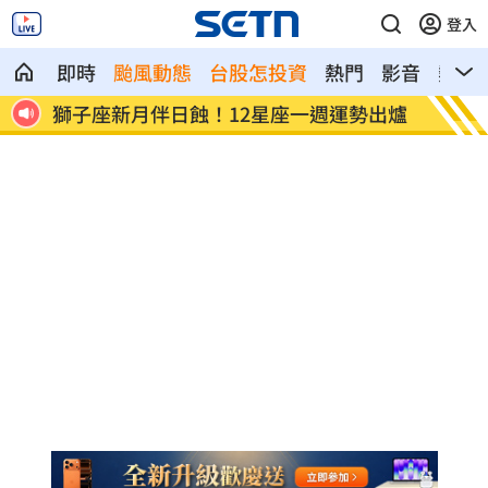
登入
即時
颱風動態
台股怎投資
熱門
影音
熱搜
速准
獅子座新月伴日蝕！12星座一週運勢出爐
桃猿二