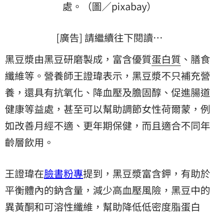
處。（圖／pixabay）
[廣告] 請繼續往下閱讀…
黑豆漿由黑豆研磨製成，富含優質
蛋白質
、膳食
纖維等。營養師王證瑋表示，黑豆漿不只補充營
養，還具有抗氧化、降血壓及膽固醇、促進腸道
健康等益處，甚至可以幫助調節女性荷爾蒙，例
如改善月經不適、更年期保健，而且適合不同年
齡層飲用。
王證瑋在
臉書粉專
提到，黑豆漿富含鉀，有助於
平衡體內的鈉含量，減少高血壓風險，黑豆中的
異黃酮和可溶性纖維，幫助降低低密度脂蛋白