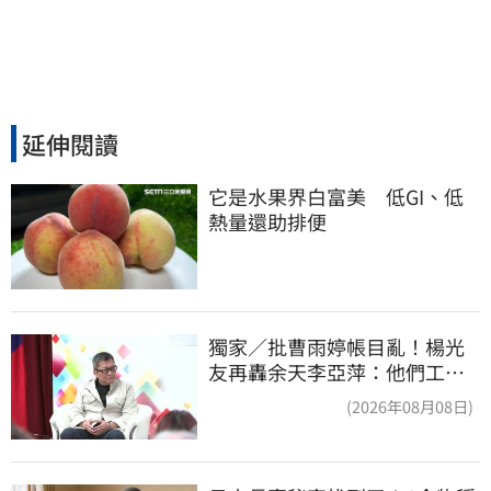
延伸閱讀
它是水果界白富美　低GI、低
熱量還助排便
獨家／批曹雨婷帳目亂！楊光
友再轟余天李亞萍：他們工會
跟演藝圈沒關
(2026年08月08日)