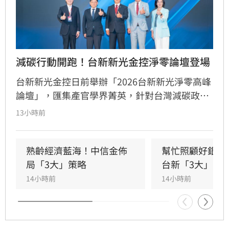
減碳行動開跑！台新新光金控淨零論壇登場
台新新光金控日前舉辦「2026台新新光淨零高峰
論壇」，匯集產官學界菁英，針對台灣減碳政
策、碳定價制度及企業轉型策略進行深度對話。
13小時前
國發會主委葉俊顯與環境部部長彭啟明出席，強
調台灣正邁向碳定價市場機制時代。台新新光金
控總經理林維俊指出，論壇邁入第五年，致力協
熟齡經濟藍海！中信金佈
幫忙照顧好銀髮
助企業將永續轉化為國際競爭力。會中上銀、強
局「3大」策略
台新「3大」防
茂、宏碁及金寶等指標企業分享低碳實踐經驗。
14小時前
14小時前
台新新光金控憑藉優異的永續績效，不僅連續三
年獲標普全球永續年鑑銀行業全球前1%，更獲
MSCI ESG AAA最高評級，展現其帶領產業接軌