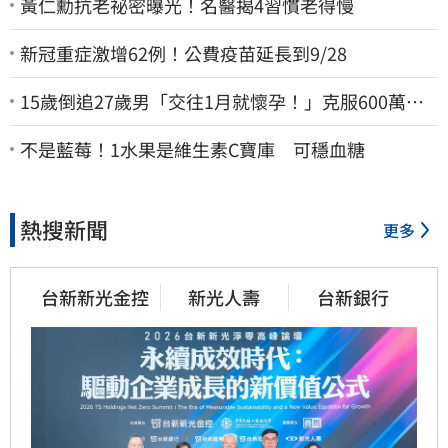
黃仁勳抗老祕密曝光！名醫揭4習慣老得慢
新冠重症激增62例！公費疫苗延長到9/28
15歲倒追27歲男「交往1月就懷孕！」克服600萬債
務 36歲美魔女當阿嬤了
不是藍莓！1水果是維生素C寶庫 可穩血糖
熱搜新聞
更多
台新新光金控
新光人壽
台新銀行