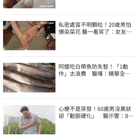
私密處冒不明顆粒！20歲男怕
爆染菜花 醫一看笑了：女友常
誤會
阿嬤吃白帶魚防失智！「1動
作」太浪費 醫嘆：精華全沒
了
心梗不是突發！60歲男沒異狀
卻「動脈硬化」 醫示警：8類
人要小心