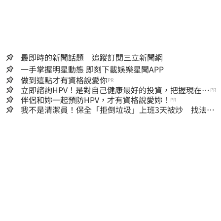
最即時的新聞話題 追蹤訂閱三立新聞網
一手掌握明星動態 即刻下載娛樂星聞APP
做到這點才有資格說愛你
PR
立即諮詢HPV！是對自己健康最好的投資，把握現在不
PR
嫌晚！
伴侶和妳一起預防HPV，才有資格說愛妳！
PR
我不是清潔員！保全「拒倒垃圾」上班3天被炒 找法院
討公道結果出爐