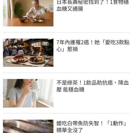
日本長壽秘密找到了！1食物穩
血糖又通腸
7年內連罹2癌！她「愛吃3款點
心」惹禍
不是綠茶！1飲品助抗癌、降血
壓 能穩血糖
嬤吃白帶魚防失智！「1動作」
精華全沒了