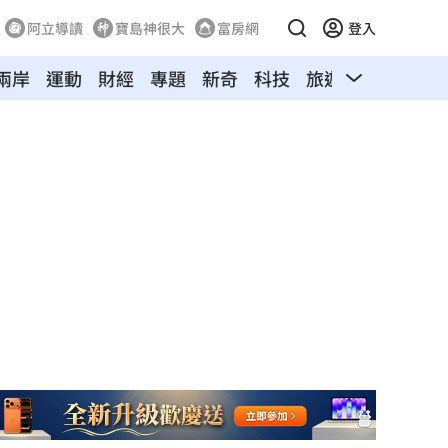
阿立導讀
寶島神很大
富房網
登入
兩岸
運動
財經
專題
新奇
科技
旅遊
汽車
寵物