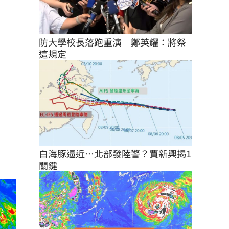
防大學校長落跑重演　鄭英耀：將祭
這規定
白海豚逼近…北部發陸警？賈新興揭1
關鍵