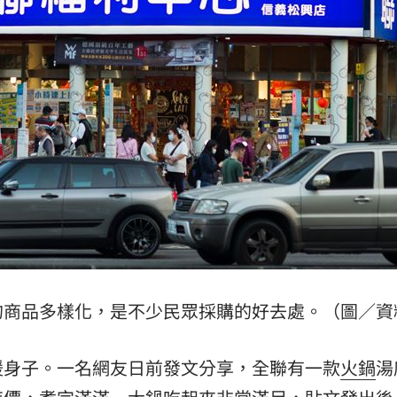
發聲
15:15
出動
15:14
宴
15:14
起訴
15:13
可能
12:00
的商品多樣化，是不少民眾採購的好去處。（圖／資
」
18:00
暖身子。一名網友日前發文分享，全聯有一款
火鍋
湯
意
13:00