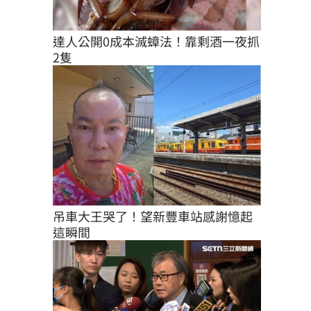
達人公開0成本滅蟑法！靠剩酒一夜抓
2隻
吊車大王哭了！望新豐車站感謝憶起
這瞬間