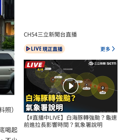
CH54三立新聞台直播
現正直播
更多
料照）
【#直播中LIVE】白海豚轉強颱？龜速
前進拉長影響時間？氣象署說明
底喝起