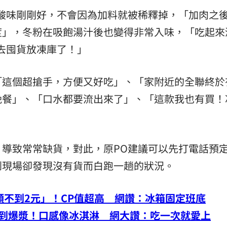
酸味剛剛好，不會因為加料就被稀釋掉，「加肉之
度」，冬粉在吸飽湯汁後也變得非常入味，「吃起來
去囤貨放凍庫了！」
「這個超搶手，方便又好吃」、「家附近的全聯終於
晚餐」、「口水都要流出來了」、「這款我也有買！
導致常常缺貨，對此，原PO建議可以先打電話預
到現場卻發現沒有貨而白跑一趟的狀況。
顆不到2元」！CP值超高 網讚：冰箱固定班底
多到爆漿！口感像冰淇淋 網大讚：吃一次就愛上