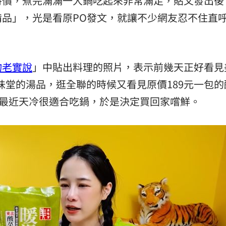
特價，煮完滿滿一大鍋吃起來非常滿足，貼文發出後
11:00
備品」，光是看原PO發文，就讓不少網友忍不住直
:00
物老實說
」中貼出料理的照片，表示前幾天正好看見
紹美味堂的湯品，逛全聯的時候又看見原價189元一包
著最近天冷很適合吃鍋，於是決定買回家嚐鮮。