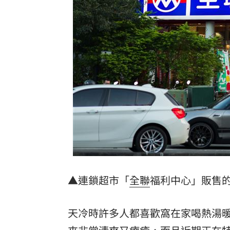
昔爆熱戀張凌赫 白鹿工作室突大動作
漢光42／畫面曝！模擬敵軍入侵 機砲
暑假3流行病齊發！醫示警：宛如病毒盛
模特兒經紀人押走3小模1前同事 北檢
台灣彩券開獎直播中
20:31
LIVE三立+24小時直播
15:27
三立iNEWS新聞台線上直播
18:00
市場到酒場料理！可果美蕃茄醬創無限
▲連鎖超市「
全聯
福利中心」販售
父親節送會拉筋的按摩椅 爸爸「筋歡喜
天冷時許多人都喜歡窩在家喝熱湯
油品食安事件引關注 挑選保健食品要注