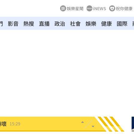
娛樂星聞
iNEWS
祝你健康
門
影音
熱搜
直播
政治
社會
娛樂
健康
國際
曝
15:38
把關
15:32
AI
15:30
因
15:30
15:30
嚇壞
15:29