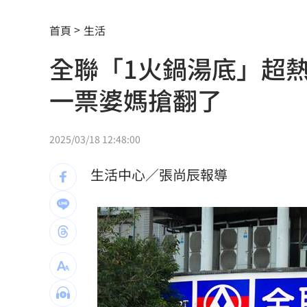
台南男肇逃硬開撞爛 600萬保時捷慘況
首頁
生活
穿薄紗內衣…趴車謎樣晃動嚇人！身份
全聯「1火鍋湯底」超
網紅香菱自爆痛失2千萬 過程謝震武傻
一票婆媽搶翻了
精神科名醫驚爆性侵！逼男病患跪地硬
怨雙胞胎兄長期失業 23歲男狂砍16刀
2025/03/18 12:48:00
作家都聽勸買ETF！達人揭投資最厲害之
生活中心／張尚辰報導
砸錢買爆！「他」單月吸金破新高！
15:
鬼門快開了！民俗專家曝「護身符別亂
詐慈濟10億女律也遇詐！借2億蓋天空塔
致癌油風暴延燒 行政院再嗆台中市
15: