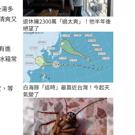
後湯多
清爽又
退休擁2300萬「過太爽」！他半年後
絕望了
有進
冰箱常
白海豚「這時」最靠近台灣！今起天
定，等
氣變了