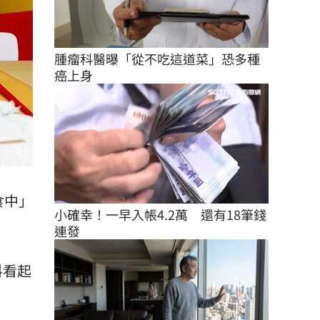
腫瘤科醫曝「從不吃這道菜」恐多種
癌上身
食中」
小確幸！一早入帳4.2萬　還有18筆錢
連發
料看起