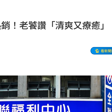
曝
15:29
曝光
15:27
熱銷！老饕讚「清爽又療癒
眼
15:23
上
15:22
奪命
15:21
看新聞
處
15:21
19
請」
15:17
15:17
17