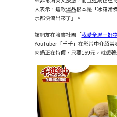
來非常清爽又療癒，而且近期正在
酷澎「爸氣父親節」國際官方品牌齊聚
人表示，這款
湯品
根本是「冰箱常
水都快流出來了」。
罕病博士彭士齊 輪椅上的生命覺醒！
11
該網友在臉書社團「
我愛全聯－好
YouTuber「千千」在影片中介
肉鍋正在特價，只要169元，就想