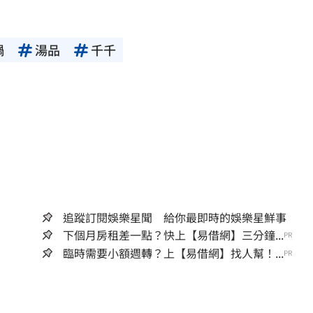
鍋
湯品
千千
追蹤訂閱娛樂星聞 給你最即時的娛樂星鮮事
下個月房租差一點？快上【易借網】三分鐘...
PR
臨時需要小額週轉？上【易借網】找人幫！...
PR