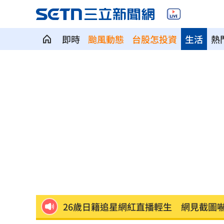
即時
颱風動態
台股怎投資
生活
熱
3歲童吃火鍋打翻燙傷！母告負責人結局
宣傳單用中共國徽 住宅處致歉：嚴格
Meta推AI編碼代理！「1策略」對決Open
不看外資空單！她喊台股不只5萬點揭原
陪抓寶頻被認出！阿本見男友1表情笑翻
26歲日籍追星網紅直播輕生 網見截圖