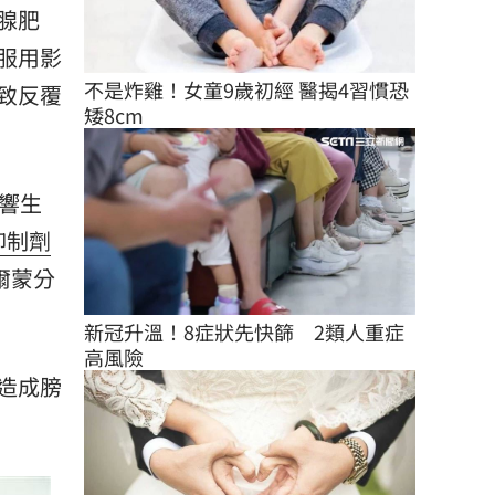
腺肥
服用影
不是炸雞！女童9歲初經 醫揭4習慣恐
致反覆
矮8cm
響生
抑制劑
爾蒙分
新冠升溫！8症狀先快篩　2類人重症
高風險
造成膀