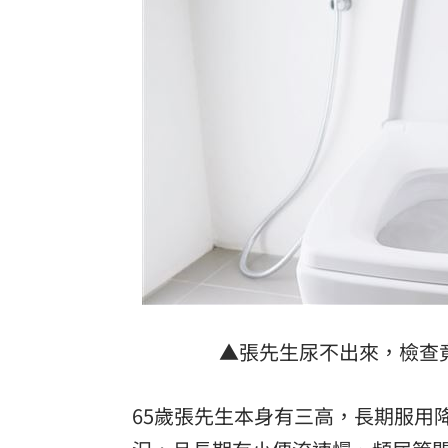
獨／海外遊學增強外語 台人夯英、美
長尾獼猴失控狂襲居民！官方追查異常
伊波拉失控！專家憂病毒恐已突變
00:23
飲料空盒找嘸地方丟 騎車咬著遭攔查
台灣彩券開獎直播中
20:31
LIVE三立+24小時直播
15:27
三立iNEWS新聞台線上直播
18:00
台彩父親節推新刮刮樂千萬頭獎超「爸
▲張先生尿不出來，檢查竟
商場戰國來臨 台中「頂奢大道」逐漸
65歲張先生本身有三高，長期服用
「拍片人的多重宇宙」職涯論壇9/12登