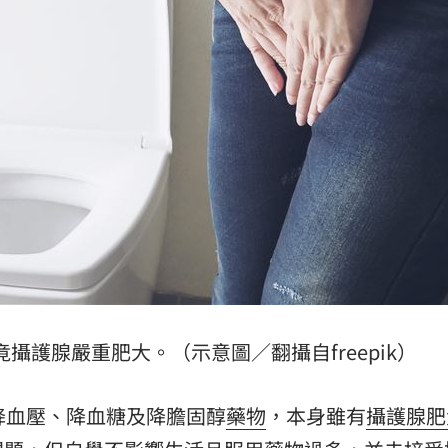
、加
00:31
原因
00:26
槓警
00:23
」氣
12:00
攝護腺嚴重肥大。（示意圖／翻攝自freepik）
成形
12:00
降血壓、降血糖及降膽固醇
藥物
，本身雖有
攝護腺肥
場！
10:30