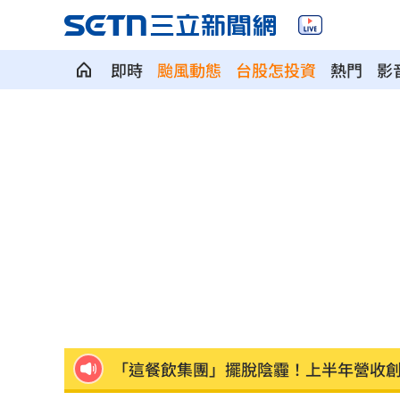
即時
颱風動態
台股怎投資
熱門
影
股災這8檔規模逆勢創高 它最猛成長逾1
爆掛表妹當小三！表姊擅貼IG下場慘了
半導體與綠能雙箭頭！ 「它」霸氣狂賺
華許9月升息？ING：匯市在他與戰爭間
老後離婚財產怎麼分？ 丈夫退休金拒
「這餐飲集團」擺脫陰霾！上半年營收