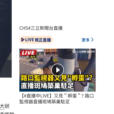
CH54三立新聞台直播
現正直播
更多
【#直播中LIVE】又見＂孵蛋＂? 路口
監視器直播斑鳩築巢駐足
大
狀