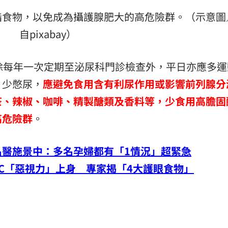
脂食物，以免成為攝護腺肥大的高危險群。（示意圖
自pixabay）
除每年一次定期至泌尿科門診檢查外，平日亦應多運
；少憋尿，
應避免食用含有利尿作用或影響前列腺分
茶、辣椒、咖啡、精製醣類及香料等，少食用高膽固
高危險群
。
名醫施景中：多名孕婦都有「1情況」超緊急
C「惡視力」上身 專家揭「4大護眼食物」