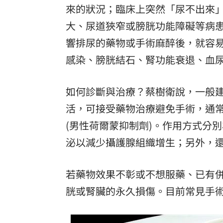
來的狀況；臨床上突然「尿不出來
大、尿道狹窄或膀胱功能障礙等病
響排尿的藥物或手術麻醉後，就容
感染、膀胱結石、腎功能衰退、血
如何診斷與治療？蔡樹衛說，一般建
活，可接受藥物治療避免手術，通常
(男性荷爾蒙抑制劑)。作用方式分
泌以減少攝護腺組織增生；另外，
若藥物效果不彰或不想服藥、已有
胱或腎臟的永久損傷。目前常見手