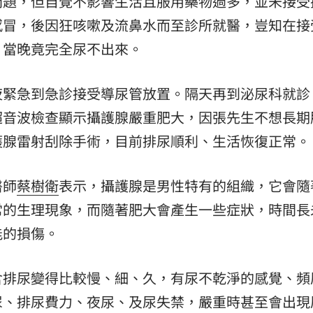
問題，但自覺不影響生活且服用藥物過多，並未接受
感冒，後因狂咳嗽及流鼻水而至診所就醫，豈知在接
熱潮
10:00
，當晚竟完全尿不出來。
15
夜緊急到急診接受導尿管放置。隔天再到泌尿科就診
超音波檢查顯示攝護腺嚴重肥大，因張先生不想長期
護腺雷射刮除手術，目前排尿順利、生活恢復正常。
醫師
蔡樹衛
表示，攝護腺是男性特有的組織，它會隨
常的生理現象，而隨著肥大會產生一些症狀，時間長
能的損傷。
含排尿變得比較慢、細、久，有尿不乾淨的感覺、頻
尿、排尿費力、夜尿、及尿失禁，嚴重時甚至會出現