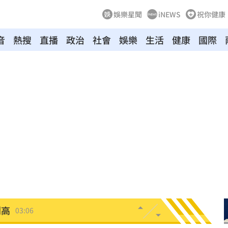
娛樂星聞
iNEWS
祝你健康
音
熱搜
直播
政治
社會
娛樂
生活
健康
國際
0%
04:20
04:17
04:04
拉鋸
03:10
分
03:08
創高
03:06