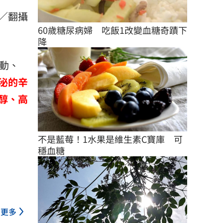
／翻攝
60歲糖尿病婦　吃飯1改變血糖奇蹟下
降
動、
泌的辛
醇、高
不是藍莓！1水果是維生素C寶庫　可
穩血糖
更多