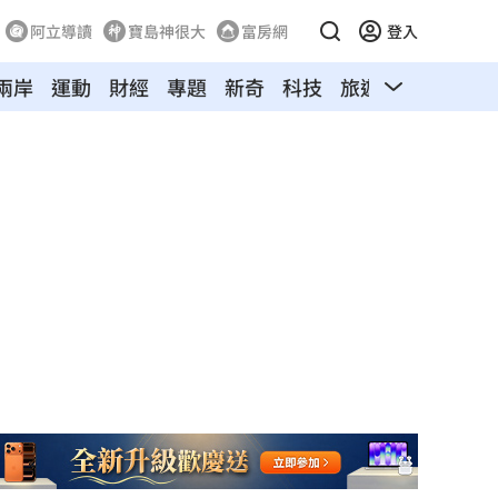
阿立導讀
寶島神很大
富房網
登入
兩岸
運動
財經
專題
新奇
科技
旅遊
汽車
寵物