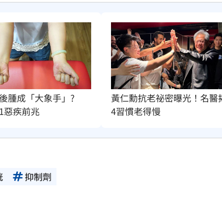
後腫成「大象手」?
黃仁勳抗老祕密曝光！名醫
1惡疾前兆
4習慣老得慢
胱
抑制劑