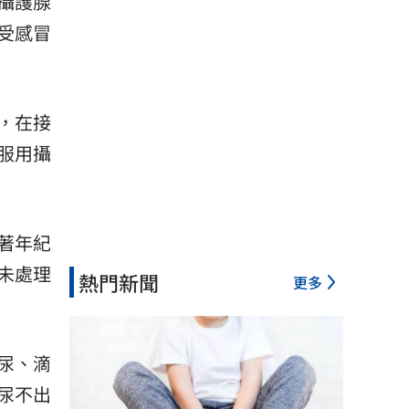
攝護腺
受感冒
，在接
服用攝
著年紀
未處理
熱門新聞
更多
尿、滴
尿不出