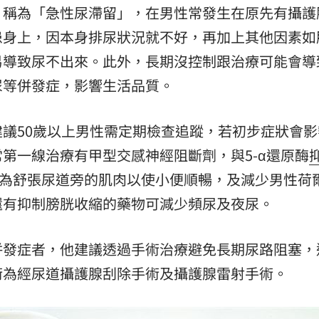
」稱為「急性尿滯留」，在男性常發生在原先有攝護
患身上，因本身排尿狀況就不好，再加上其他因素如
易導致尿不出來。此外，長期沒控制跟治療可能會導
尿等併發症，影響生活品質。
議50歲以上男性需定期檢查追蹤，若初步症狀會影
第一線治療有甲型交感神經阻斷劑，與5-α還原酶
別為舒張尿道旁的肌肉以使小便順暢，及減少男性荷
還有抑制膀胱收縮的藥物可減少頻尿及夜尿。
併發症者，他建議透過手術治療避免長期尿路阻塞，
術為經尿道攝護腺刮除手術及攝護腺雷射手術。