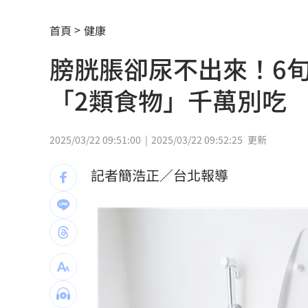
賓士S500擋浩劫！車主這話暖哭全網
01
首頁
健康
台股暴跌誰最能扛 高含金這幾檔繳正
膀胱脹卻尿不出來！6
Q2獲利年增221% 愛普*EPS衝4.18元
「2類食物」千萬別吃
宏福苑大火調查出爐！菸頭引燃施工雜
定投10年翻逾5倍 這檔吸引存股族卡位
2025/03/22 09:51:00
2025/03/22 09:52:25
更新
新／四指齊揚！台指期飆破500點
00:48
記者簡浩正／台北報導
慈濟遭詐10.6億元！全款拿回解方曝
00:
稱龍蝦咬完就吐 爆李世宗要信徒喝精
樂天女孩淚揭往事 愛意表達障礙遭重
一張百萬太貴！他公開高價股買法：賺3