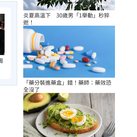
炎夏高溫下　30歲男「1舉動」秒猝
逝！
揭
「藥分裝進藥盒」錯！藥師：藥效恐
全沒了