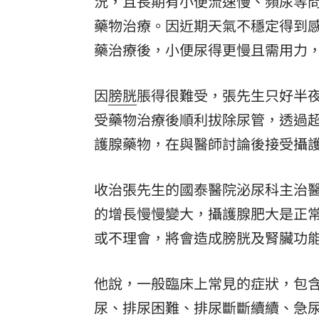
況，且長期有小便流速慢、頻尿等
藥物治療。因近期天氣不穩定得到
8國球員齊聚高雄 Formosa 7s掀足球
藥治療後，小便尿得更慢且需用力
理想混蛋號召粉絲跨海追星吃美食！
18:
因
膀胱
脹得很難受，張先生只好半
受藥物治療後順利拔除尿管，透過
護腺藥物，在與醫師討論後接受攝
收治張先生的國泰醫院泌尿科主治
的增長慢慢變大，攝護腺肥大是正
或不理會，將會造成膀胱及腎臟功
他說，一般臨床上常見的症狀，包
尿、排尿困難、排尿斷斷續續、急