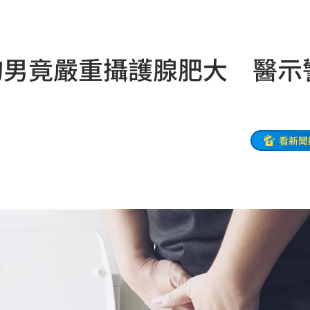
:53
報酬
01:45
旬男竟嚴重攝護腺肥大 醫示
！
01:20
物
01:17
！
01:03
看新聞
47
油
00:43
擊
00:41
0萬
00:36