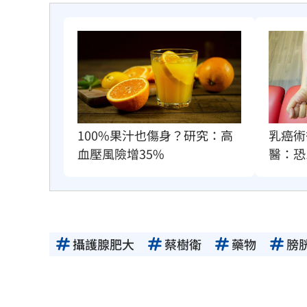
100%果汁也傷身？研究：高
乳癌術
血壓風險增35%
醫：恐
攝護腺肥大
蔡樹衛
藥物
膀