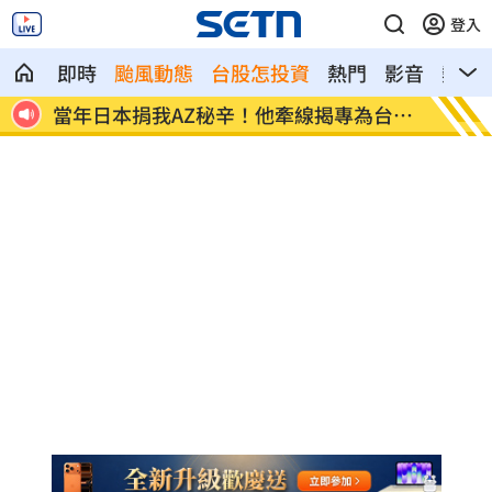
登入
即時
颱風動態
台股怎投資
熱門
影音
熱搜
賣台
當年日本捐我AZ秘辛！他牽線揭專為台生
白海豚
產