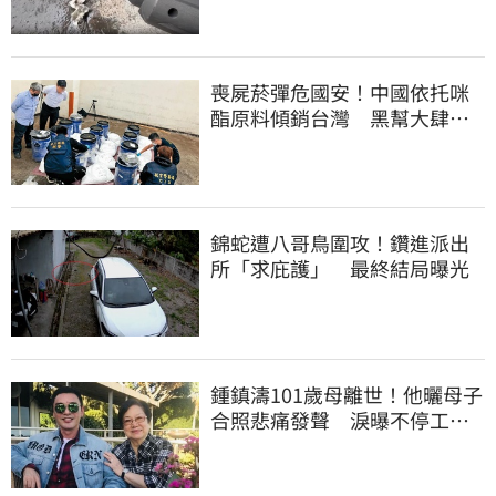
喪屍菸彈危國安！中國依托咪
酯原料傾銷台灣 黑幫大肆走
私震撼國安單位
錦蛇遭八哥鳥圍攻！鑽進派出
所「求庇護」 最終結局曝光
鍾鎮濤101歲母離世！他曬母子
合照悲痛發聲 淚曝不停工原
因：擺脫思念