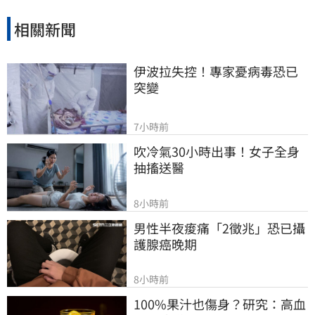
相關新聞
伊波拉失控！專家憂病毒恐已
突變
7小時前
吹冷氣30小時出事！女子全身
抽搐送醫
8小時前
男性半夜痠痛「2徵兆」恐已攝
護腺癌晚期
8小時前
100%果汁也傷身？研究：高血