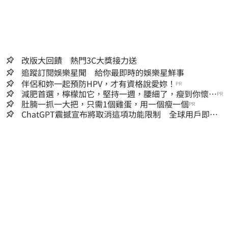
改版大回饋 熱門3C大獎接力送
追蹤訂閱娛樂星聞 給你最即時的娛樂星鮮事
伴侶和妳一起預防HPV，才有資格說愛妳！
PR
減肥首選，檸檬加它，堅持一週，腰細了，瘦到你懷疑
PR
人生
肚腩一抓一大把，只需1個雞蛋，用一個瘦一個
PR
ChatGPT震撼宣布將取消這項功能限制 全球用戶即刻
起「免費」用到飽