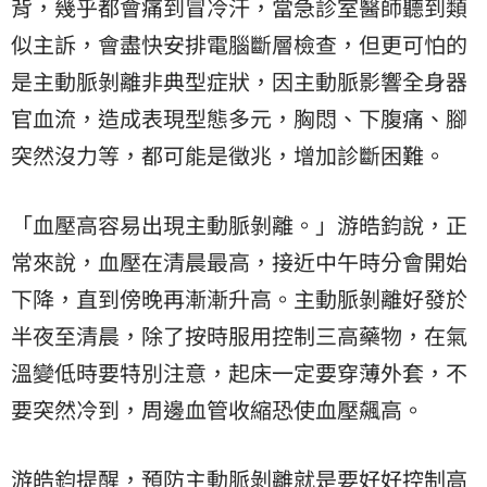
背，幾乎都會痛到冒冷汗，當急診室醫師聽到類
似主訴，會盡快安排電腦斷層檢查，但更可怕的
是主動脈剝離非典型症狀，因主動脈影響全身器
官血流，造成表現型態多元，胸悶、下腹痛、腳
突然沒力等，都可能是徵兆，增加診斷困難。
「血壓高容易出現主動脈剝離。」游皓鈞說，正
常來說，血壓在清晨最高，接近中午時分會開始
下降，直到傍晚再漸漸升高。主動脈剝離好發於
半夜至清晨，除了按時服用控制三高藥物，在氣
溫變低時要特別注意，起床一定要穿薄外套，不
要突然冷到，周邊血管收縮恐使血壓飆高。
游皓鈞提醒，預防主動脈剝離就是要好好控制高