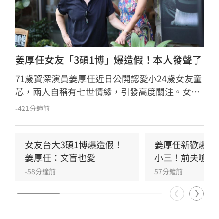
姜厚任女友「3碩1博」爆造假！本人發聲了
71歲資深演員姜厚任近日公開認愛小24歲女友童
芯，兩人自稱有七世情緣，引發高度關注。女方
背景極其顯赫，自稱擁有台大「3碩1博」學歷且
-421分鐘前
坐擁5家公司，卻遭網友起底在論文網「查無此
人」，連過去曾有過一段婚姻及多次改名的紀錄
也被掀出。面對外界鋪天蓋地的質疑與爭議，童
女友台大3碩1博爆造假！
姜厚任新歡爆帶
芯未正面回應，反而於臉書發表長文大談「邏
姜厚任：文盲也愛
小三！前夫嗆正
輯」與「真相」，試圖以哲理化解輿論。對此，
-58分鐘前
57分鐘前
姜厚任展現霸氣態度力挺女友，強調兩人的感情
與學歷背景無關，即便對方是文盲也依然深愛，
高調護愛舉動再次成為網路熱議焦點。