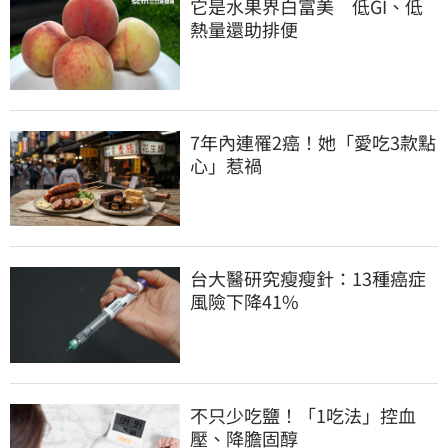
它是水果界白富美　低GI、低
熱量還助排便
7年內連罹2癌！她「愛吃3款點
心」惹禍
台大醫研究瘦瘦針：13種癌症
風險下降41%
不只少吃鹽！「1吃法」控血
壓、降膽固醇