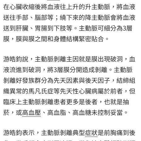
在心臟收縮後將血液往上升的升主動脈，將血液
送往手部、腦部等；繞下來的降主動脈會將血液
送到肝臟、胃腸到下肢等。主動脈可細分為3層
膜，膜與膜之間和身體結構緊密貼合。
游皓鈞說，主動脈剝離主因就是膜出現破洞，血
液流進到破洞，將3層膜分開造成剝離。主動脈
剝離好發族群分為先天因素與後天因子，結締組
織異常的馬凡氏症等先天性心臟病屬於前者，但
臨床上主動脈剝離患者更多是後者，也就是抽
菸，或
高血壓
、高血脂、高血糖未控制妥當。
游皓鈞表示，主動脈剝離典型
症狀
是前胸痛到後