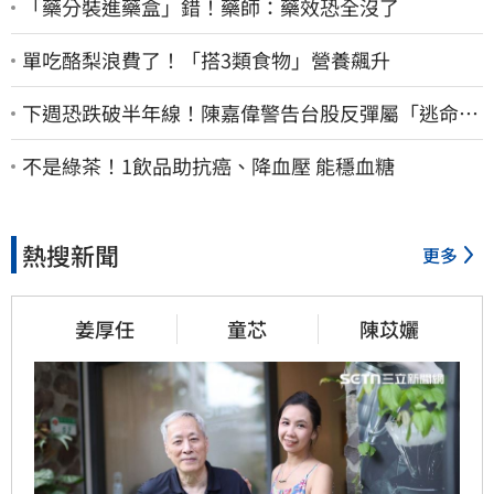
「藥分裝進藥盒」錯！藥師：藥效恐全沒了
單吃酪梨浪費了！「搭3類食物」營養飆升
下週恐跌破半年線！陳嘉偉警告台股反彈屬「逃命
波」：空頭大屠殺剛開始
不是綠茶！1飲品助抗癌、降血壓 能穩血糖
熱搜新聞
更多
姜厚任
童芯
陳苡孋