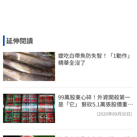
延伸閱讀
嬤吃白帶魚防失智！「1動作」
精華全沒了
99萬股東心碎！外資開殺第一
是「它」 狠砍5.1萬張股價重挫
近5%
(2020年09月30日)