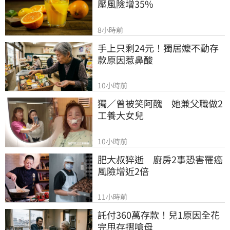
壓風險增35%
8小時前
手上只剩24元！獨居嬤不動存
款原因惹鼻酸
10小時前
獨／曾被笑阿醜　她兼父職做2
工養大女兒
10小時前
肥大叔猝逝　廚房2事恐害罹癌
風險增近2倍
11小時前
託付360萬存款！兒1原因全花
完甩存摺嗆母