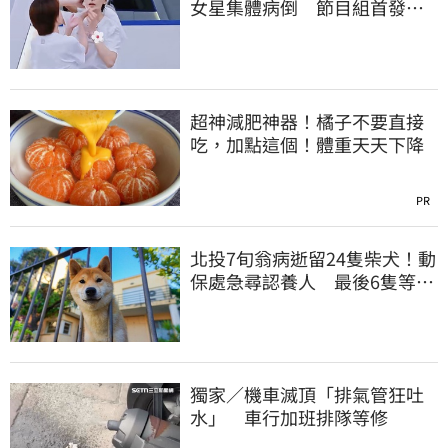
女星集體病倒 節目組首發聲
回應了
超神減肥神器！橘子不要直接
吃，加點這個！體重天天下降
PR
北投7旬翁病逝留24隻柴犬！動
保處急尋認養人 最後6隻等新
主人
獨家／機車滅頂「排氣管狂吐
水」 車行加班排隊等修