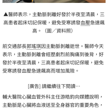
▲醫師表示，主動脈剝離好發於半夜至清晨，三
高患者起床切記保暖，避免受寒誘發
血壓
急速飆
高。（圖／資料照）
前交通部長
郭瑤琪
因主動脈剝離逝世。醫師今天
表示，主動脈剝離會經歷劇烈前胸痛到後背，好
發於半夜至清晨，三高患者起床切記保暖，避免
受寒誘發血壓急速飆高而增加風險。
[廣告] 請繼續往下閱讀…
輔大醫院心臟血管外科主任游皓鈞向媒體說明，
主動脈是心臟將
血液
送至全身器官的重要角色，