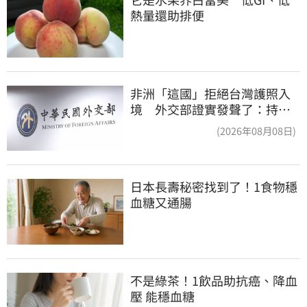
熱量還助排便
非洲「這國」拒絕台灣護照入
境 外交部證實發聲了：持續
交涉聯繫
(2026年08月08日)
日本長壽秘密找到了！1食物穩
血糖又通腸
不是綠茶！1飲品助抗癌、降血
壓 能穩血糖