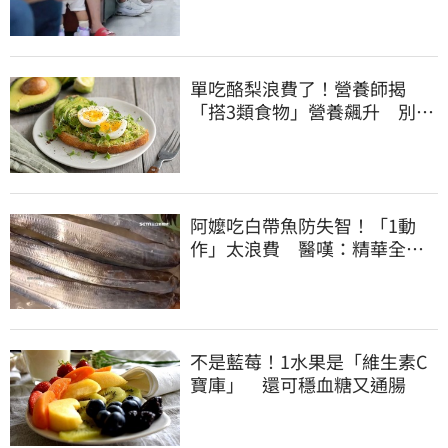
單吃酪梨浪費了！營養師揭
「搭3類食物」營養飆升 別再
加蜂蜜
阿嬤吃白帶魚防失智！「1動
作」太浪費 醫嘆：精華全沒
了
不是藍莓！1水果是「維生素C
寶庫」 還可穩血糖又通腸