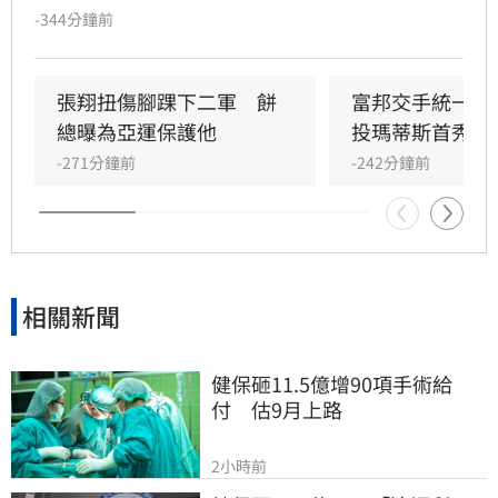
賽中出現一罕見插曲，他2度要求場務人員幫忙
-344分鐘前
整理投手丘，8日賽前他也解釋是因為與布雷克
落腳位置相近，投手丘被踩出坑影響投球。
張翔扭傷腳踝下二軍　餅
富邦交手統一延
總曝為亞運保護他
投瑪蒂斯首秀泡
-271分鐘前
-242分鐘前
相關新聞
健保砸11.5億增90項手術給
付　估9月上路
2小時前