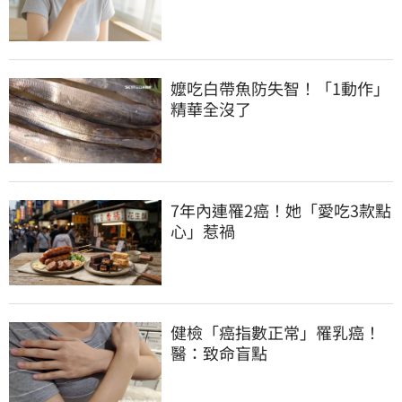
嬤吃白帶魚防失智！「1動作」
精華全沒了
7年內連罹2癌！她「愛吃3款點
心」惹禍
健檢「癌指數正常」罹乳癌！
醫：致命盲點