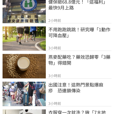
健保砸68.8億元！「這福利」
最快9月上路
2小時前
不用跑跑跳跳！研究曝「1動作
可降血壓」
3小時前
燕麥配藥吃？藥效恐歸零「3藥
物」得錯開
3小時前
出國注意！這熱門景點爆麻
疹　恐連鎖傳染
3小時前
衣服穿一次就洗？揪「7大地