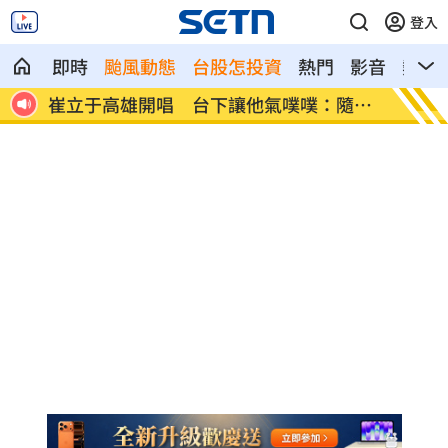
登入
即時
颱風動態
台股怎投資
熱門
影音
熱搜
死亡
崔立于高雄開唱 台下讓他氣噗噗：隨便
兄弟打
啦
勝