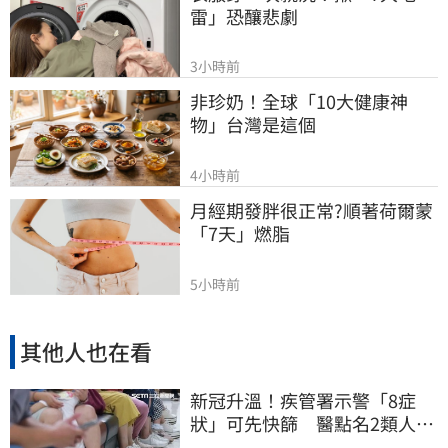
雷」恐釀悲劇
3小時前
非珍奶！全球「10大健康神
物」台灣是這個
4小時前
月經期發胖很正常?順著荷爾蒙
「7天」燃脂
5小時前
其他人也在看
新冠升溫！疾管署示警「8症
狀」可先快篩 醫點名2類人重
症高風險