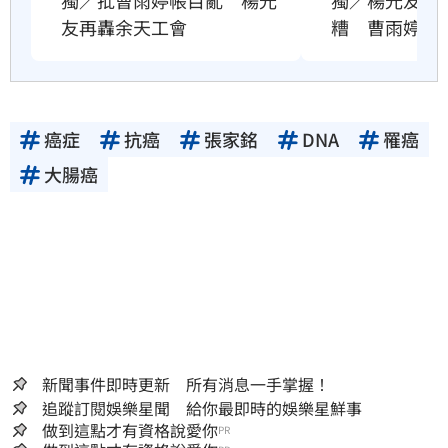
獨／批曹雨婷帳目亂　楊光
獨／楊光友批
友再轟余天工會
糟　曹雨婷發
癌症
抗癌
張家銘
DNA
罹癌
大腸癌
新聞事件即時更新 所有消息一手掌握！
追蹤訂閱娛樂星聞 給你最即時的娛樂星鮮事
做到這點才有資格說愛你
PR