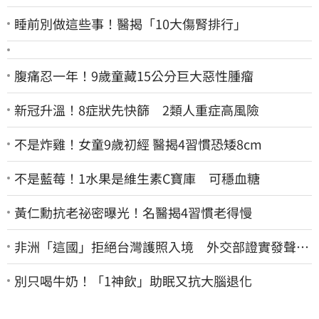
睡前別做這些事！醫揭「10大傷腎排行」
腹痛忍一年！9歲童藏15公分巨大惡性腫瘤
新冠升溫！8症狀先快篩 2類人重症高風險
不是炸雞！女童9歲初經 醫揭4習慣恐矮8cm
不是藍莓！1水果是維生素C寶庫 可穩血糖
黃仁勳抗老祕密曝光！名醫揭4習慣老得慢
非洲「這國」拒絕台灣護照入境 外交部證實發聲
了：持續交涉聯繫
別只喝牛奶！「1神飲」助眠又抗大腦退化