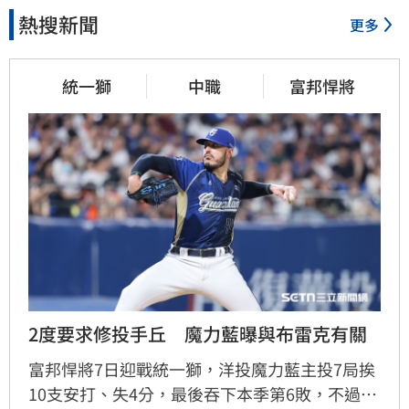
熱搜新聞
更多
統一獅
中職
富邦悍將
2度要求修投手丘　魔力藍曝與布雷克有關
富邦悍將7日迎戰統一獅，洋投魔力藍主投7局挨
10支安打、失4分，最後吞下本季第6敗，不過比