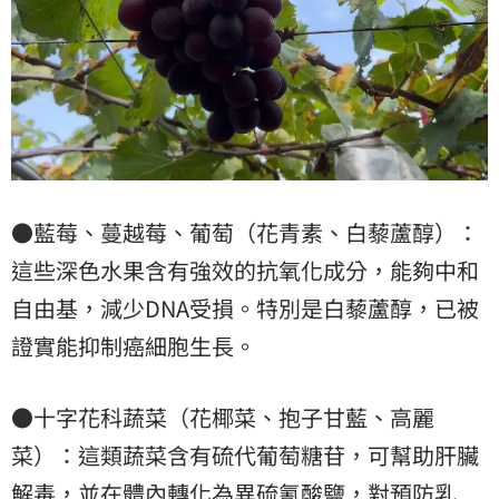
●藍莓、蔓越莓、葡萄（花青素、白藜蘆醇）：
這些深色水果含有強效的抗氧化成分，能夠中和
自由基，減少DNA受損。特別是白藜蘆醇，已被
證實能抑制癌細胞生長。
●十字花科蔬菜（花椰菜、抱子甘藍、高麗
菜）：這類蔬菜含有硫代葡萄糖苷，可幫助肝臟
解毒，並在體內轉化為異硫氰酸鹽，對預防乳