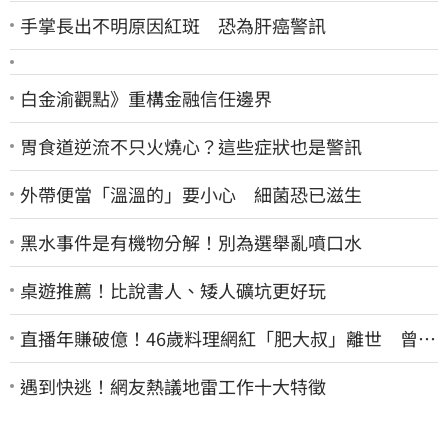
手掌長出不明原因紅斑 恐為肝癌警訊
白金渝觀點》重構金融信任邊界
胃食道逆流不只火燒心？這些症狀也是警訊
外帶便當「溫溫的」要小心 細菌恐已滋生
黑水事件是有機物分解！別為選舉亂噴口水
桌遊推薦！比說書人、矮人礦坑更好玩
直播年賺破億！46歲料理網紅「肥大叔」離世 曾連
播17小時辛酸面曝
遇到快逃！網友熱議地雷工作十大特徵