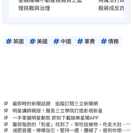
殷蔣成反詐教
理挑戰與治理
英國
美國
中國
軍費
債務
最即時的新聞話題 追蹤訂閱三立新聞網
明星講師親授！醒吾三立學院打造影視新星
一手掌握明星動態 即刻下載娛樂星聞APP
腹部脂肪的「剋星」找到了，常吃這幾物，吃走大肚
PR
囊，瘦出小蠻腰
減肥首選，檸檬加它，堅持一週，腰細了，瘦到你懷疑
PR