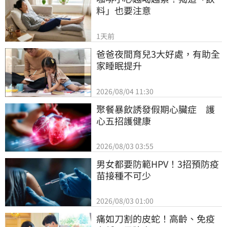
料」也要注意
1天前
爸爸夜間育兒3大好處，有助全
家睡眠提升
2026/08/04 11:30
聚餐暴飲誘發假期心臟症　護
心五招護健康
2026/08/03 03:55
男女都要防範HPV！3招預防疫
苗接種不可少
2026/08/03 01:00
痛如刀割的皮蛇！高齡、免疫