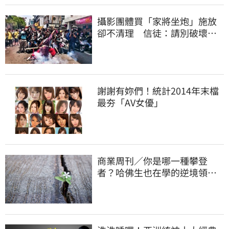
攝影團體買「家將坐炮」施放
卻不清理 信徒：請別破壞風
氣
謝謝有妳們！統計2014年末檔
最夯「AV女優」
商業周刊／你是哪一種攀登
者？哈佛生也在學的逆境領導
力