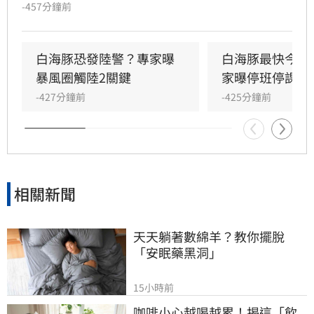
報。受外圍環流影響，明（8）日起至10日上半
-457分鐘前
天為影響最劇烈時段，北部及中南部山區恐出現
豪雨等級以上降雨。氣象專家提醒，8日傍晚暴
風圈將觸及警戒線，各地風浪明顯增強。專家吳
白海豚恐發陸警？專家曝
白海豚最快今發
德榮與林得恩示警，隨颱風北轉與移動路徑變
暴風圈觸陸2關鍵
家曝停班停課機
化，北部與中南部需嚴防劇烈天氣，東半部則有
-427分鐘前
-425分鐘前
極端高溫風險。隨後轉為西南風影響，下週一至
週三西南部仍有局部大雨，請民眾持續關注最新
氣象資訊，提前做好防颱準備以保安全。
相關新聞
天天躺著數綿羊？教你擺脫
「安眠藥黑洞」
15小時前
咖啡小心越喝越累！揭這「飲