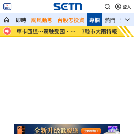
登入
即時
颱風動態
台股怎投資
專欄
熱門
影音
、昏
7縣市大雨特報開轟 白海豚減慢、雨炸3
國道傳
天
醫