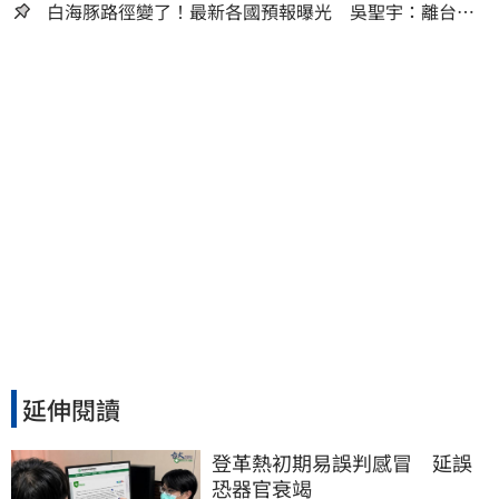
人生
白海豚路徑變了！最新各國預報曝光 吳聖宇：離台灣
又更近一點
延伸閱讀
登革熱初期易誤判感冒　延誤
恐器官衰竭