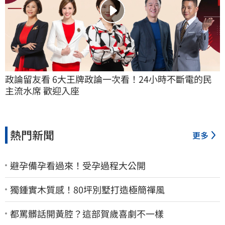
政論留友看 6大王牌政論一次看！24小時不斷電的民
主流水席 歡迎入座
熱門新聞
更多
避孕備孕看過來！受孕過程大公開
獨鍾實木質感！80坪別墅打造極簡禪風
都罵髒話開黃腔？這部賀歲喜劇不一樣