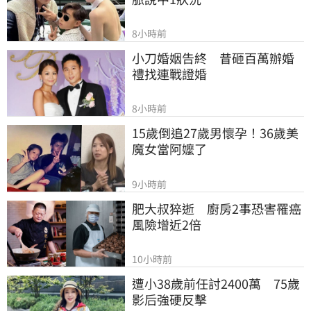
8小時前
小刀婚姻告終　昔砸百萬辦婚
禮找連戰證婚
8小時前
15歲倒追27歲男懷孕！36歲美
魔女當阿嬤了
9小時前
肥大叔猝逝　廚房2事恐害罹癌
風險增近2倍
10小時前
遭小38歲前任討2400萬　75歲
影后強硬反擊