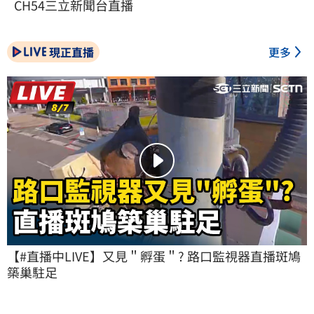
CH54三立新聞台直播
現正直播
更多
【#直播中LIVE】又見＂孵蛋＂? 路口監視器直播斑鳩
築巢駐足