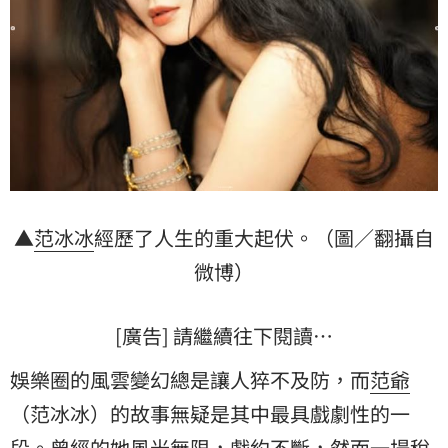
▲
范冰冰
經歷了人生的重大起伏。（圖／翻攝自
微博）
[廣告] 請繼續往下閱讀…
娛樂圈的風雲變幻總是讓人猝不及防，而
范爺
（范冰冰）的故事無疑是其中最具戲劇性的一
段。曾經的她風光無限，戲約不斷，然而一場稅