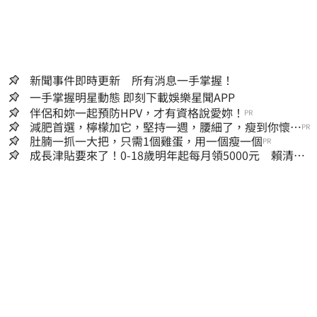
新聞事件即時更新 所有消息一手掌握！
一手掌握明星動態 即刻下載娛樂星聞APP
伴侶和妳一起預防HPV，才有資格說愛妳！
PR
減肥首選，檸檬加它，堅持一週，腰細了，瘦到你懷疑
PR
人生
肚腩一抓一大把，只需1個雞蛋，用一個瘦一個
PR
成長津貼要來了！0-18歲明年起每月領5000元 賴清
德：此時不生更待何時