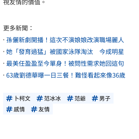
視友情的價值。
更多新聞：
孫儷新劇開播！這次不演娘娘改演職場麗人
她「發育過猛」被國家泳隊淘汰 今成明星
最美任盈盈至今單身！被問性需求她回這句
63歲劉德華曝一日三餐！難怪看起來像36歲
卜柯文
范冰冰
范爺
男子
感情
友情