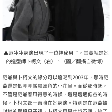
▲范冰冰身邊出現了一位神秘男子，其實就是她
的造型師卜柯文（右）。（圖／翻攝自微博）
范爺與卜柯文的緣分可以追溯到2003年，那時范
爺還是個剛剛嶄露頭角的小花旦。而從那時起，
不管是范爺春風得意的時候，還是遭遇低谷的時
候，卜柯文都一直陪在她身邊。特別是在范爺被
封鎖的那段日子裡，卜柯文更是寸步不離，給了