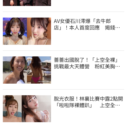
AV女優石川澪爆「去牛郎
店」！本人首度回應 揭錢都
花在這種男人
薔薔出國脫了！「上空全裸」
挑戰最大天體營 粉紅美胸被
路人狂讚
脫光衣服！林襄比賽中露2點開
「啦啦隊裸體趴」 上空全裸
被看光光