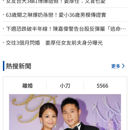
女友台大3碩1博爆造假！姜厚任：文盲也愛
63歲關之琳爆奶孫戀！愛小36歲男模傳證實
下週恐跌破半年線！陳嘉偉警告台股反彈屬「逃命
波」：空頭大屠殺剛開始
交往3個月閃婚 姜厚任女友前夫身分曝光
熱搜新聞
更多
離婚
小刀
5566