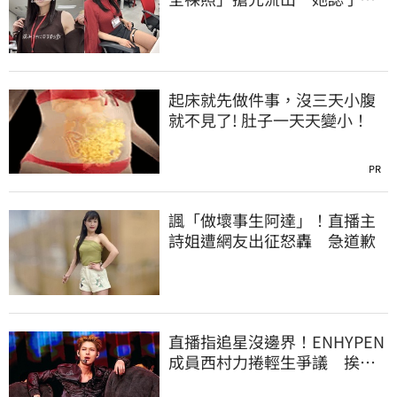
上班7個月沒男友
起床就先做件事，沒三天小腹
就不見了! 肚子一天天變小！
PR
諷「做壞事生阿達」！直播主
詩姐遭網友出征怒轟 急道歉
直播指追星沒邊界！ENHYPEN
成員西村力捲輕生爭議 挨
批：獨厚國外粉絲