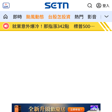
登入
即時
颱風動態
台股怎投資
熱門
影音
熱搜
網炸
就業意外爆冷！那指漲342點 標普500新
美通過
高
關稅