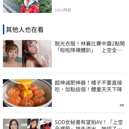
10小時前
其他人也在看
脫光衣服！林襄比賽中露2點開
「啦啦隊裸體趴」 上空全裸
被看光光
超神減肥神器！橘子不要直接
吃，加點這個！體重天天下降
PR
SOD女秘書有望拍AV！「上空
全裸照」搶先流出 她認了：