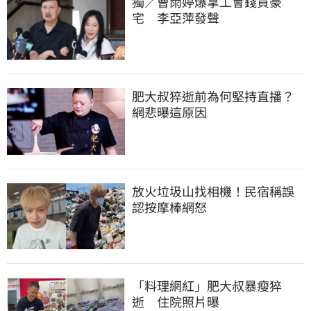
獨／曹雨婷爆拿工會錢買豪
宅　李亞萍發聲
肥大叔猝逝前為何堅持直播？
網悲曝這原因
放火垃圾山找相機！民宿稱誤
認按摩棒網怒
「料理網紅」肥大叔暴瘦猝
逝　住院照片曝