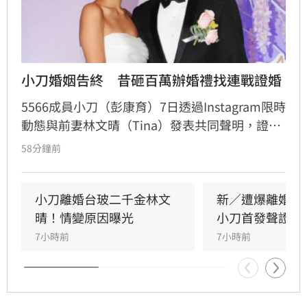
小刀婚姻告終　昔砸百萬辦婚禮找連戰證婚
5566成員小刀（彭康育）7日透過Instagram限時
動態與前妻林文晴（Tina）發表共同聲明，證實
兩人已結束14年婚姻。聲明中表示，兩人其實已
58分鐘前
分開一段時間，但至今仍是「充滿愛的一家
人」，彼此給予最深的祝福與支持，未來也將共
同陪伴、守護一對子女成長，同時希望外界尊重
小刀離婚台玻二千金林文
新／遭爆離婚台
雙方決定，之後不再對離婚一事做任何回應。
晴！情變原因曝光
小刀首發聲證實
7小時前
7小時前