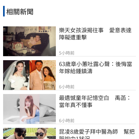
相關新聞
樂天女孩淚揭往事　愛意表達
障礙遭重擊
5小時前
63歲章小蕙吐露心聲：後悔當
年嫁給鍾鎮濤
6小時前
最遺憾童年記憶空白　禹菡：
當年真不懂事
6小時前
昆凌8歲愛子拜中醫為師　幫把
脈說中1狀況