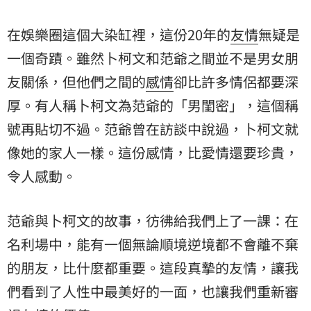
在娛樂圈這個大染缸裡，這份20年的
友情
無疑是
一個奇蹟。雖然卜柯文和范爺之間並不是男女朋
友關係，但他們之間的
感情
卻比許多情侶都要深
厚。有人稱卜柯文為范爺的「男閨密」，這個稱
號再貼切不過。范爺曾在訪談中說過，卜柯文就
像她的家人一樣。這份感情，比愛情還要珍貴，
令人感動。
范爺與卜柯文的故事，彷彿給我們上了一課：在
名利場中，能有一個無論順境逆境都不會離不棄
的朋友，比什麼都重要。這段真摯的友情，讓我
們看到了人性中最美好的一面，也讓我們重新審