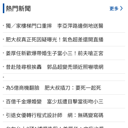
熱門新聞
更多
獨／家樓梯門口重摔 李亞萍路邊倒地送醫
肥大叔真正死因疑曝光！氣色超差還開直播
姜厚任新歡爆帶婚生子當小三！前夫嗆正宮
昔赴陸尋根挨轟 郭品超變禿頭近照嚇壞網
為5億商機翻臉 肥大叔插刀：要死一起死
百億千金爆婚變 富少尪遭目擊當街吻小三
引退女優轉行程式設計師 網：無碼變寫碼