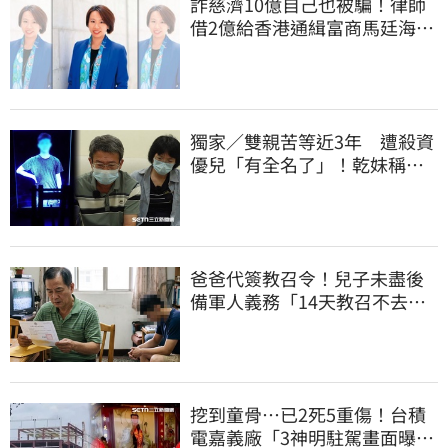
詐慈濟10億自己也被騙！律師
借2億給香港通緝富商馬廷海建
台北天空塔
獨家／雙親苦等近3年 遭殺資
優兒「有全名了」！乾妹稱賠
償恐毀她未來
爸爸代簽教召令！兒子未盡後
備軍人義務「14天教召不去」
換3個月刑期
挖到童骨…已2死5重傷！台積
電嘉義廠「3神明駐駕畫面曝