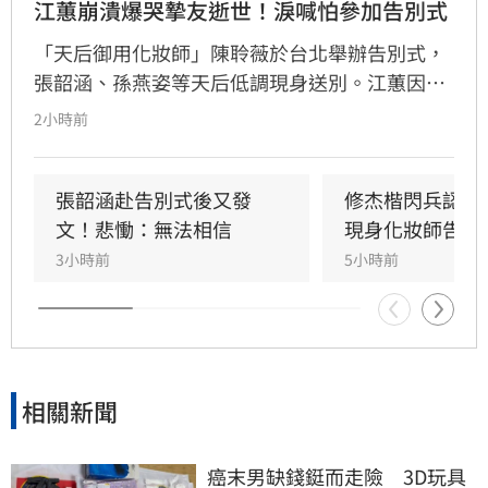
江蕙崩潰爆哭摯友逝世！淚喊怕參加告別式
「天后御用化妝師」陳聆薇於台北舉辦告別式，
張韶涵、孫燕姿等天后低調現身送別。江蕙因人
在國外無法出席，委託經紀人代為致意。江蕙經
2小時前
紀人透露，江蕙得知噩耗後悲痛不已，因無法面
對好友離世而不願到場。回憶過往，陳聆薇生前
抗癌仍敬業工作，令曾有抗癌經驗的江蕙十分心
張韶涵赴告別式後又發
修杰楷閃兵認罪
疼，如今遺憾好友離世。陳聆薇曾與眾多華語樂
文！悲慟：無法相信
現身化妝師告別
壇巨星合作，打造無數經典造型，在演藝圈地位
3小時前
5小時前
崇高且人緣極佳，此次告別式眾星雲集，展現其
在幕後無可取代的重要性，演藝圈好友皆對這位
專業且溫暖的幕後推手表達最深切的懷念與不
捨。
相關新聞
癌末男缺錢鋌而走險　3D玩具