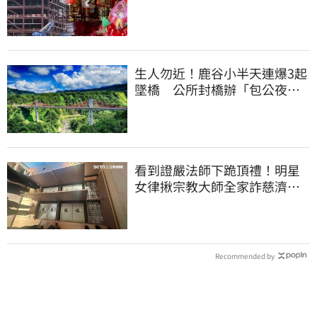
光」
生人勿近！鹿谷小半天連爆3起
墜橋 公所封橋辦「包公夜
審」替亡魂伸冤
看到證嚴法師下跪頂禮！明星
女律揪宗教大師全家詐慈濟…
全家爽睡黃金堆
Recommended by