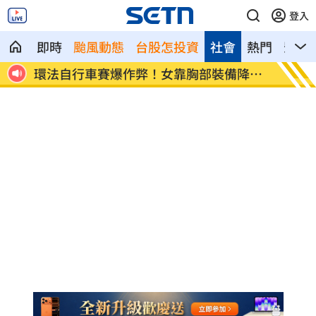
登入
即時
颱風動態
台股怎投資
社會
熱門
影音
K他
環法自行車賽爆作弊！女靠胸部裝備降風
學霸牙
阻