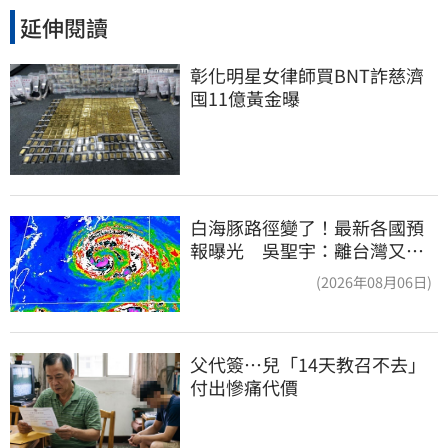
延伸閱讀
彰化明星女律師買BNT詐慈濟 
囤11億黃金曝
白海豚路徑變了！最新各國預
報曝光 吳聖宇：離台灣又更
近一點
(2026年08月06日)
父代簽…兒「14天教召不去」
付出慘痛代價