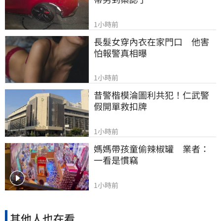
1小時前
長髮女穿內衣在家門口　他害
怕報警真相曝
1小時前
昔警楷模淪圖利共犯！仁武警
假開單救扣牌
1小時前
媽媽帶孩童偷辣椒罐　業者：
一看是慣竊
1小時前
其他人也在看