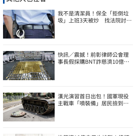
我不是清潔員！保全「拒倒垃
圾」上班3天被炒 找法院討公
道結果出爐
快訊／震撼！前彰律師公會理
事長假採購BNT詐慈濟10億、
洗錢囤232kg黃金
漢光演習首日出包！國軍現役
主戰車「噴裝備」居民撿到零
件…軍方說話了