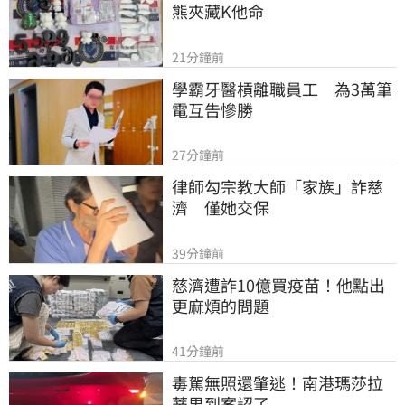
熊夾藏K他命
21分鐘前
學霸牙醫槓離職員工　為3萬筆
電互告慘勝
27分鐘前
律師勾宗教大師「家族」詐慈
濟　僅她交保
39分鐘前
慈濟遭詐10億買疫苗！他點出
更麻煩的問題
41分鐘前
毒駕無照還肇逃！南港瑪莎拉
蒂男到案認了