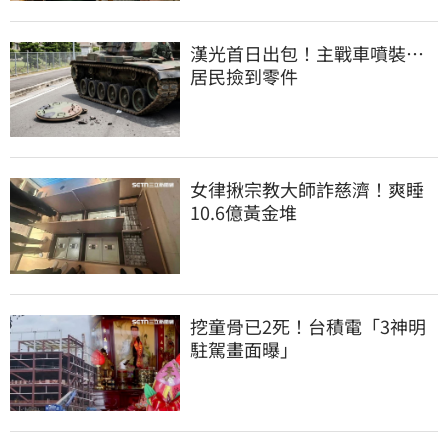
漢光首日出包！主戰車噴裝…
居民撿到零件
女律揪宗教大師詐慈濟！爽睡
10.6億黃金堆
挖童骨已2死！台積電「3神明
駐駕畫面曝」