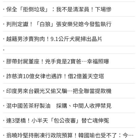
保全「拒倒垃圾」：我不是清潔員！下場慘
判刑定讞！「白狼」張安樂兒媳今發監執行
越籍男涉賣狗肉！9.1公斤犬屍掃出晶片
膠帶封屍董座！兇手竟是2寶爸…幸福照曝
詐慈濟10億女律也遇詐！借2億蓋天空塔
印度男來台觀光又偷又騙…把全聯當提款機
混中國苦茶籽製油 採購、中間人收押禁見
連3墜橋！小半天「包公夜審」替亡魂伸冤
翁曉玲堅持刪凍行政院預算！韓國瑜也受不了：今年