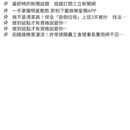
最即時的新聞話題 追蹤訂閱三立新聞網
一手掌握明星動態 即刻下載娛樂星聞APP
我不是清潔員！保全「拒倒垃圾」上班3天被炒 找法院
討公道結果出爐
做到這點才有資格說愛你
PR
做到這點才有資格說愛你
PR
田路路晚景淒涼！許常德開轟工會理事長曹雨婷不忍
了：別只包紅包慰問