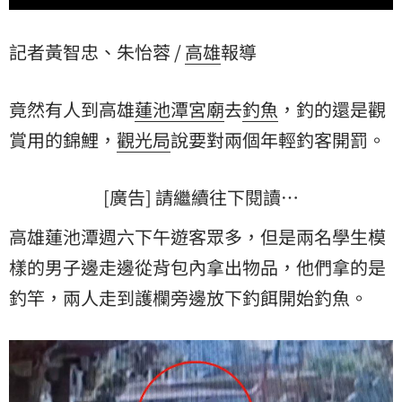
記者黃智忠、朱怡蓉 /
高雄
報導
竟然有人到高雄
蓮池潭
宮廟
去
釣魚
，釣的還是觀
賞用的錦鯉，
觀光局
說要對兩個年輕釣客開罰。
[廣告] 請繼續往下閱讀…
高雄蓮池潭週六下午遊客眾多，但是兩名學生模
樣的男子邊走邊從背包內拿出物品，他們拿的是
釣竿，兩人走到護欄旁邊放下釣餌開始釣魚。