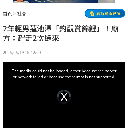
首頁
社會
看新聞換好禮
2年輕男蓮池潭「釣觀賞錦鯉」！廟
方：趕走2次還來
2025/05/19 15:42:00
This
is
a
The media could not be loaded, either because the server
modal
window.
or network failed or because the format is not supported.
Video
Player
is
loading.