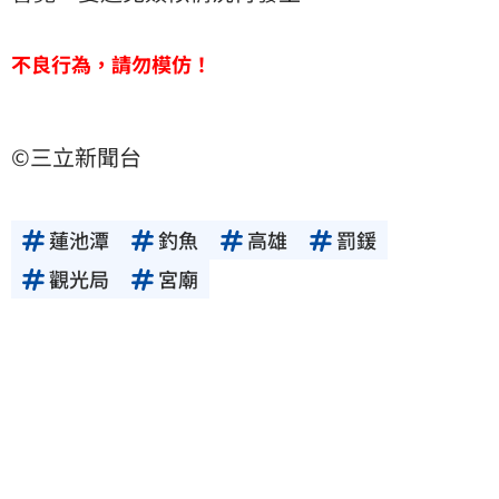
不良行為，請勿模仿！
©三立新聞台
蓮池潭
釣魚
高雄
罰鍰
觀光局
宮廟