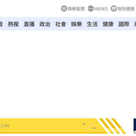
娛樂星聞
iNEWS
祝你健康
音
熱搜
直播
政治
社會
娛樂
生活
健康
國際
物
21:52
竊
21:51
壓
21:49
好
21:49
態曝
21:48
21:44
受害
21:43