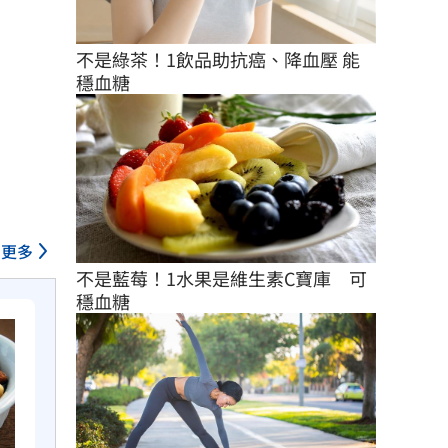
不是綠茶！1飲品助抗癌、降血壓 能
穩血糖
更多
不是藍莓！1水果是維生素C寶庫　可
穩血糖