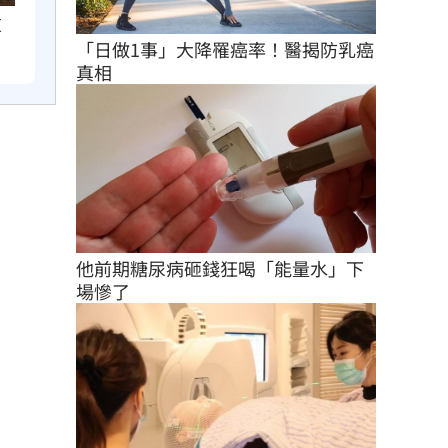
重
「日做1事」大降罹癌率！醫揭防乳癌
真相
他前期糖尿病砸錢狂喝「能量水」下
場慘了