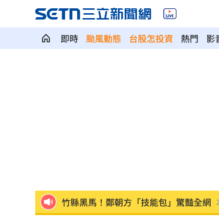
即時
颱風動態
台股怎投資
熱門
影
台人成田機場聽中文5字秒回頭 狂推這
媽媽帶孩童偷辣椒罐 業者：一看是慣
SpaceX9億股解禁潮來襲 估恐引爆賣
羅志祥戲份遭重砍 回應：有存在感就
王祖賢現蹤機場！踩4萬CHANEL真實狀
竹縣黑馬！鄭朝方「技能包」驚豔全網
射頻器材全卡關 他：NCC卡越久越多人