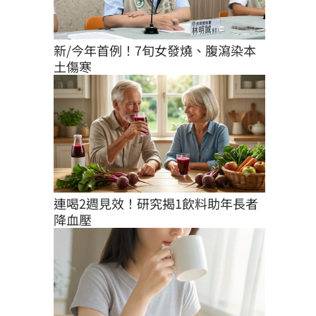
新/今年首例！7旬女發燒、腹瀉染本
土傷寒
連喝2週見效！研究揭1飲料助年長者
降血壓