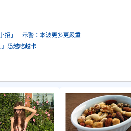
3小招」 示警：本波更多更嚴重
人」恐越吃越卡