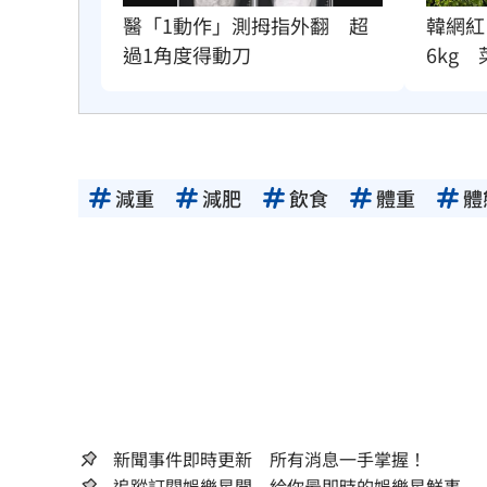
醫「1動作」測拇指外翻　超
韓網紅
過1角度得動刀
6kg
減重
減肥
飲食
體重
體
新聞事件即時更新 所有消息一手掌握！
追蹤訂閱娛樂星聞 給你最即時的娛樂星鮮事