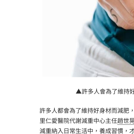
詐慈濟10億！律師驚揭陳時中『根本先
NCC無委員唱獨立空城計 iPhone 18
650萬冊神話崩!《週刊少年Jump》跌
台灣彩券開獎直播中
20:31
LIVE三立+24小時直播
15:27
三立iNEWS新聞台線上直播
18:00
理想混蛋號召粉絲跨海追星吃美食！
18:
▲許多人會為了維持
許多人都會為了維持好身材而減肥
里仁愛醫院代謝減重中心主任
趙世
減重納入日常生活中，養成習慣，