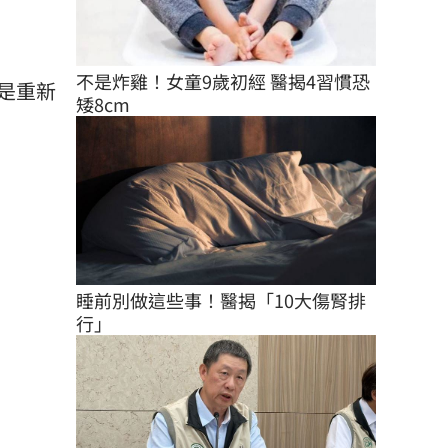
不是炸雞！女童9歲初經 醫揭4習慣恐
是重新
矮8cm
睡前別做這些事！醫揭「10大傷腎排
行」