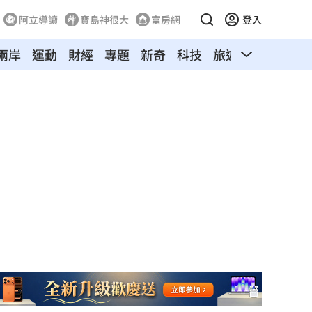
阿立導讀
寶島神很大
富房網
登入
兩岸
運動
財經
專題
新奇
科技
旅遊
汽車
寵物