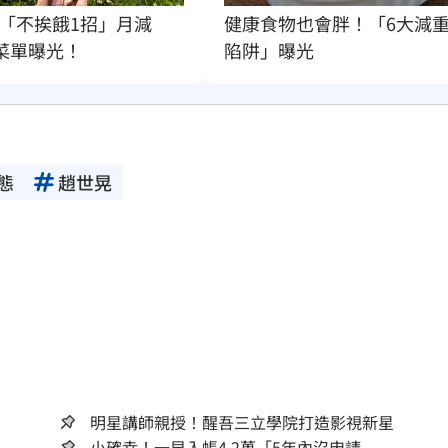
健康食物也會胖！「6大減
「不挨餓1招」月減
陷阱」曝光
　菜單曝光！
態
趙世晃
明星講師親授！醒吾三立學院打造影視新星
小確幸！一早入帳4.2萬「5年內沒申請...