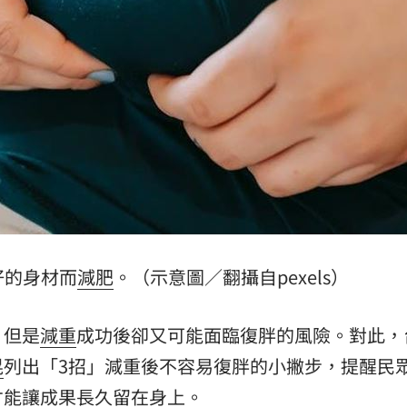
知』
21:10
照登台
21:10
破百萬
21:08
15
好的身材而
減肥
。（示意圖／翻攝自pexels）
，但是
減重
成功後卻又可能面臨復胖的風險。對此，
晃
列出「3招」減重後不容易復胖的小撇步，提醒民
才能讓成果長久留在身上。