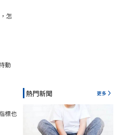
，怎
持動
熱門新聞
更多
指標也