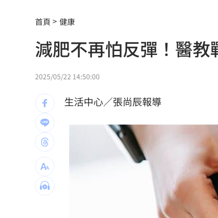
新／美股開盤費半下挫 台指期失守4400
首頁
健康
黃禎憲診所挺蔣舊照遭出征！老病患不
減肥不再怕反彈！醫教
陳傑憲炸裂2分砲 統一狂掃13安痛宰味
偷吃人妻挨告 小王反控她是時間管理
2025/05/22 14:50:00
公車毒駕出事故？欣欣客運全員尿檢出
生活中心／張尚辰報導
知名YouTuber命喪喬治亞 死因曝光
21
臉還要再動刀？王彩樺突爆：最後一次
中國製路由器資安漏洞！逾20設備藏後
IU社群發前男友 韓網替她抱不平：該
二手菸超毒！她陪夫看病 意外查出肺