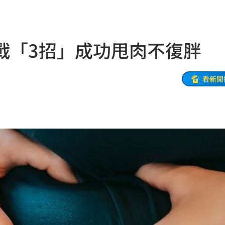
0點
21:42
忍了
21:41
戰「3招」成功甩肉不復胖
全
21:41
大師
21:32
看新聞
爐！
21:26
:26
了
21:21
門
21:18
避嫌
21:17
腺癌
21:13