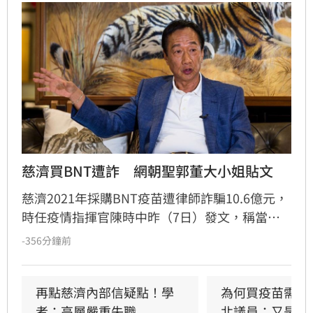
慈濟買BNT遭詐　網朝聖郭董大小姐貼文
慈濟2021年採購BNT疫苗遭律師詐騙10.6億元，
時任疫情指揮官陳時中昨（7日）發文，稱當年
早就苦口婆心要提防掮客，卻遭在野攻擊抹黑；
-356分鐘前
隨後綠營群起跟進，將慈濟受騙歸咎在野，強調
政府從未阻擋民間採購疫苗。然而另一派意見認
為，慈濟固然被當盤子詐騙，但和疫情爆發後疫
再點慈濟內部信疑點！學
為何買疫苗需要
苗確實不足，根本是兩碼事，批評綠營偷換概念
者：高層嚴重失職
北議員：又是中