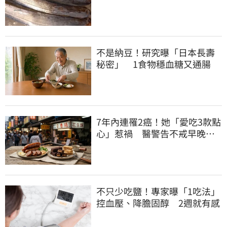
了
不是納豆！研究曝「日本長壽
秘密」 1食物穩血糖又通腸
7年內連罹2癌！她「愛吃3款點
心」惹禍 醫警告不戒早晚有
肝癌
不只少吃鹽！專家曝「1吃法」
控血壓、降膽固醇 2週就有感