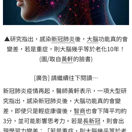
▲研究指出，感染
新冠肺炎
後，
大腦
功能真的會
變差，若是重症，則大腦幾乎等於老化10年！
(圖/取自
黃軒
的臉書)
[廣告] 請繼續往下閱讀…
新冠肺炎疫情再起，醫師黃軒表示，一項大型研
究指出，感染新冠肺炎後，大腦功能真的會變
差，即使只是輕症康復後，
智商
也會下降平均約
3分，並可能影響思考力。若是
長新冠
，則會出
現學習力變差；「若是重症，則大腦幾乎等於老