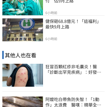
付　估9月上路
6小時前
健保砸68.8億元！「這福利」
最快9月上路
6小時前
其他人也在看
狂冒百顆紅疹非毛囊炎！醫
「診斷出罕見疾病」：好發這
族群
阿嬤吃白帶魚防失智！「1動
作」太浪費 醫嘆：精華全沒