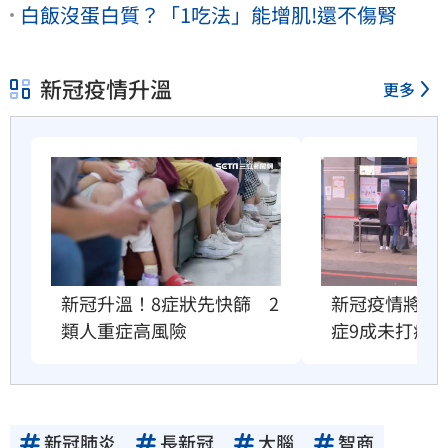
白飯沒蛋白質？「1吃法」能增肌!還不傷腎
新冠疫情升溫
更多
新冠升溫！8症狀先快篩　2
新冠疫情將衝
類人重症高風險
症9成未打疫
新冠肺炎
長新冠
大腦
智商