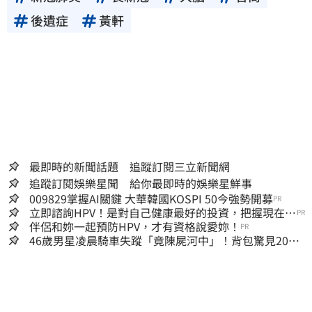
後遺症
黃軒
最即時的新聞話題 追蹤訂閱三立新聞網
追蹤訂閱娛樂星聞 給你最即時的娛樂星鮮事
009829掌握AI關鍵 大華韓國KOSPI 50今強勢開募
PR
立即諮詢HPV！是對自己健康最好的投資，把握現在不
PR
嫌晚！
伴侶和妳一起預防HPV，才有資格說愛妳！
PR
46歲男星凌晨騎車失蹤「竟陳屍河中」！背包驚見20kg
水泥塊 死因成謎