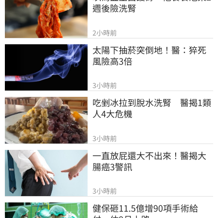
週後險洗腎
2小時前
太陽下抽菸突倒地！醫：猝死
風險高3倍
3小時前
吃剉冰拉到脫水洗腎　醫揭1類
人4大危機
3小時前
一直放屁還大不出來！醫揭大
腸癌3警訊
3小時前
健保砸11.5億增90項手術給