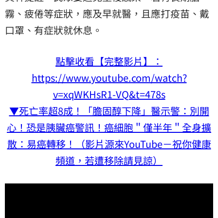
霧、疲倦等症狀，應及早就醫，且應打疫苗、戴
口罩、有症狀就休息。
點擊收看【完整影片】：
https://www.youtube.com/watch?
v=xqWKHsR1-VQ&t=478s
▼死亡率超8成！「膽固醇下降」醫示警：別開
心！恐是胰臟癌警訊！癌細胞＂僅半年＂全身擴
散：易癌轉移！（影片源來YouTube－祝你健康
頻道，若遭移除請見諒）​