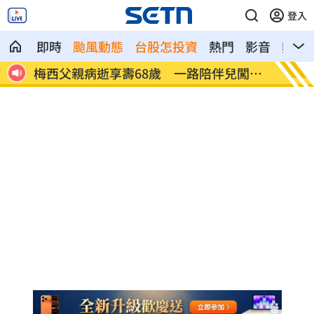
登入
即時
颱風動態
台股怎投資
熱門
影音
熱搜
闖足
5登山客2025年雪崩失蹤 尼泊爾尋獲遺
喝錯傷
體