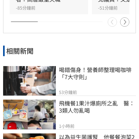
洗記憶的手法太過粗糙。更有大批網友回顧郭台
-85分鐘前
-51分鐘前
銘2023年「大小姐說不要買」的貼文，認為內容
較符合當初疫苗採購受政治因素卡關或延遲的時
間線 。
相關新聞
喝錯傷身！營養師整理喝咖啡
「7大守則」
53分鐘前
飛機餐1果汁爆廁所之亂　醫：
3類人勿亂喝
1小時前
以為益生菌護腎　他餐餐泡菜2