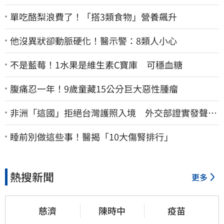
單吃酪梨浪費了！「搭3類食物」營養飆升
他沒異狀卻動脈硬化！醫示警：8類人小心
不是藍莓！1水果是維生素C寶庫 可穩血糖
腹痛忍一年！9歲童藏15公分巨大惡性腫瘤
非洲「這國」拒絕台灣護照入境 外交部證實發聲
了：持續交涉聯繫
睡前別做這些事！醫揭「10大傷腎排行」
熱搜新聞
更多
慈濟
陳時中
疫苗