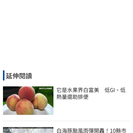
延伸閱讀
它是水果界白富美　低GI、低
熱量還助排便
白海豚颱風雨彈開轟！10縣市