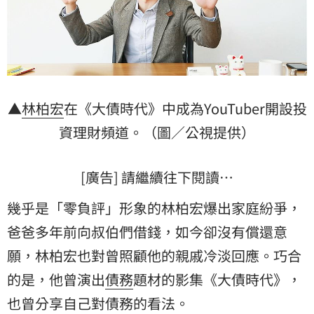
▲
林柏宏
在《大債時代》中成為YouTuber開設投
資理財頻道。（圖／公視提供）
[廣告] 請繼續往下閱讀…
幾乎是「零負評」形象的林柏宏爆出家庭紛爭，
爸爸
多年前向叔伯們借錢，如今卻沒有償還意
願，林柏宏也對曾照顧他的親戚冷淡回應。巧合
的是，他曾演出
債務
題材的影集《大債時代》，
也曾分享自己對債務的看法。