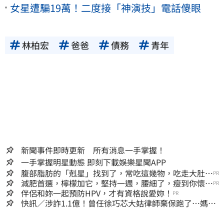
女星遭騙19萬！二度接「神演技」電話傻眼
林柏宏
爸爸
債務
青年
新聞事件即時更新 所有消息一手掌握！
一手掌握明星動態 即刻下載娛樂星聞APP
腹部脂肪的「剋星」找到了，常吃這幾物，吃走大肚
PR
囊，瘦出小蠻腰
減肥首選，檸檬加它，堅持一週，腰細了，瘦到你懷疑
PR
人生
伴侶和妳一起預防HPV，才有資格說愛妳！
PR
快訊／涉詐1.1億！曾任徐巧芯大姑律師棄保跑了…媽也
離境 桃檢發通緝