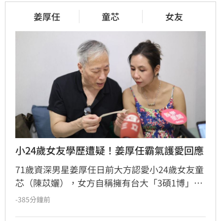
姜厚任
童芯
女友
小24歲女友學歷遭疑！姜厚任霸氣護愛回應
71歲資深男星姜厚任日前大方認愛小24歲女友童
芯（陳苡孋），女方自稱擁有台大「3碩1博」高
學歷且智商146，引發網友高度關注。然而，有
-385分鐘前
網友透過國家圖書館系統查詢，卻發現以其本名