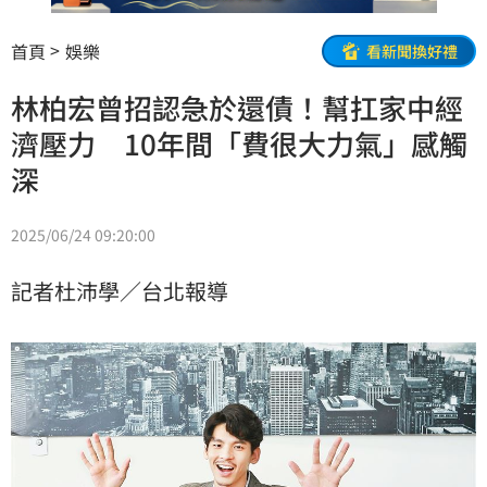
首頁
娛樂
看新聞換好禮
林柏宏曾招認急於還債！幫扛家中經
濟壓力 10年間「費很大力氣」感觸
深
2025/06/24 09:20:00
記者杜沛學／台北報導