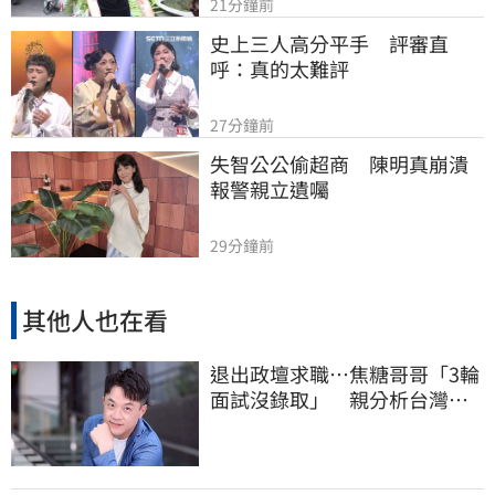
21分鐘前
史上三人高分平手　評審直
呼：真的太難評
27分鐘前
失智公公偷超商　陳明真崩潰
報警親立遺囑
29分鐘前
其他人也在看
退出政壇求職…焦糖哥哥「3輪
面試沒錄取」 親分析台灣職
場現況這樣說