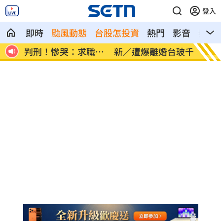
登入
即時
颱風動態
台股怎投資
熱門
影音
熱搜
職碰
新／遭爆離婚台玻千金 小刀首發聲證實
白海豚
曝