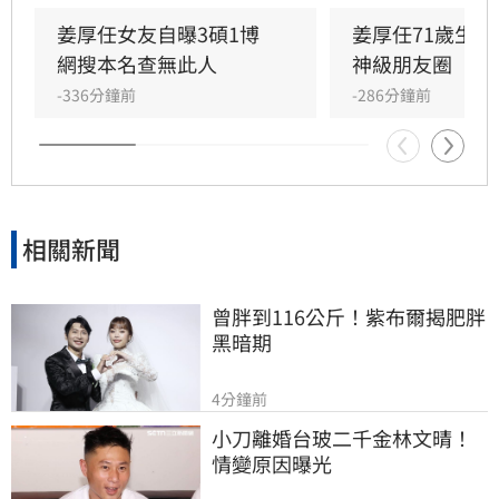
搜尋不到任何論文紀錄，學歷真實性備受質疑，
更有網友爆料其過去經歷與改名等爭議。面對外
姜厚任女友自曝3碩1博　
姜厚任71歲生
界對女友背景的連番檢視與熱議，姜厚任受訪時
網搜本名查無此人
神級朋友圈
直言，這段感情本是浪漫的愛情片，不希望演變
-336分鐘前
-286分鐘前
成偵探片，強調無論對方背景如何都堅定相愛，
並表示涉及個人隱私與法律問題，後續將不再針
對相關傳聞做出任何回應。
相關新聞
曾胖到116公斤！紫布爾揭肥胖
黑暗期
4分鐘前
小刀離婚台玻二千金林文晴！
情變原因曝光