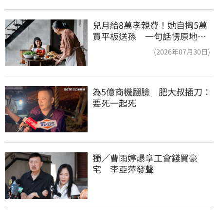
兒月給8萬孝親費！她自掏5萬
買平板送孫 一句話愣原地
「傷心不已」
(2026年07月30日)
為5億商機翻臉　肥大叔插刀：
要死一起死
獨／曹雨婷爆拿工會錢買豪
宅　李亞萍發聲