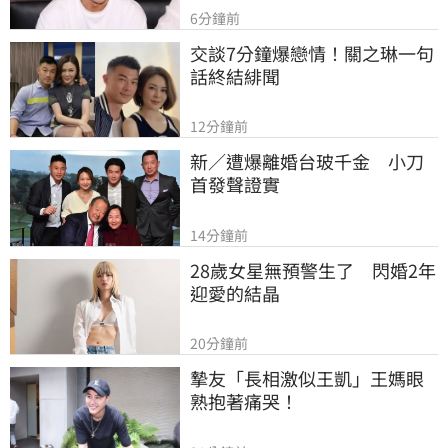
6分鐘前
交談7分鐘爆戀情！關之琳一句
話終結緋聞
12分鐘前
新／遭爆離婚台玻千金　小刀
首發聲證實
14分鐘前
28歲女星無預警生了　閃婚2年
迎愛的結晶
20分鐘前
摯友「長相激似王凱」王媽眼
熟抱著痛哭！