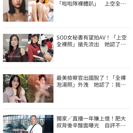
「啦啦隊裸體趴」 上空全裸
被看光光
SOD女秘書有望拍AV！「上空
全裸照」搶先流出 她認了：
上班7個月沒男友
最美檢察官出國脫了！「全裸
泡湯照」外洩 她認了：我一
大突破
獨家／直播一年賺上億！肥大
叔背後辛酸面曝光 自評不及
格