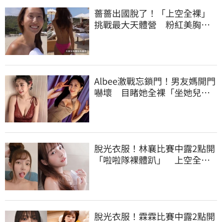
薔薔出國脫了！「上空全裸」
挑戰最大天體營 粉紅美胸被
路人狂讚
Albee激戰忘鎖門！男友媽開門
嚇壞 目睹她全裸「坐她兒子
身上」
脫光衣服！林襄比賽中露2點開
「啦啦隊裸體趴」 上空全裸
被看光光
脫光衣服！霖霖比賽中露2點開