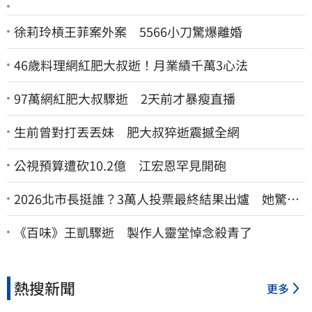
徐莉玲槓王菲案外案 5566小刀驚爆離婚
46歲料理網紅肥大叔逝！月業績千萬3心法
97萬網紅肥大叔驟逝 2天前才暴瘦直播
生前曾對打丟丟妹 肥大叔猝逝震撼全網
公視預算遭砍10.2億 江宏恩罕見開砲
2026北市長挺誰？3萬人投票最終結果出爐 她驚
喊：蔣萬安真該緊張了
《百味》王凱驟逝 製作人靈堂悼念殺青了
熱搜新聞
更多