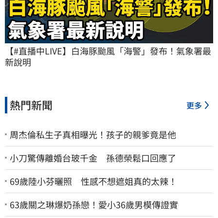
【#直播中LIVE】白海豚颱風「海警」發布！氣象署最
新說明
熱門新聞
更多
周杰倫私生子真相曝光！孩子的親爹竟是他
小刀驚傳離婚台玻千金 孫德榮鬆口回應了
69歲陸小芬曬照 性感不想遮姐真的太辣！
63歲關之琳爆奶孫戀！愛小36歲男模傳證實