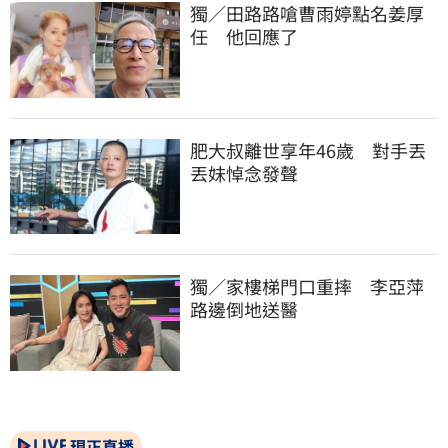
獨／田路路嗆曹雨婷點名姜厚
任　他回應了
肥大叔離世享年46歲　對手丟
丟妹悼念發聲
獨／家樓梯門口重摔　李亞萍
路邊倒地送醫
現正直播