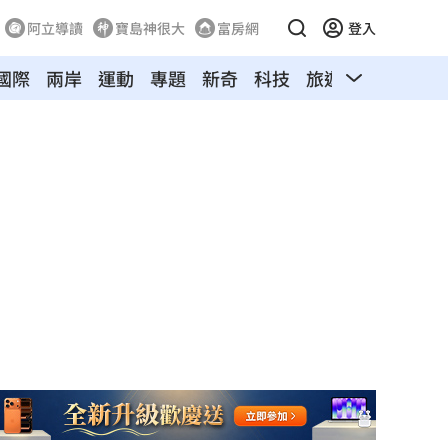
阿立導讀
寶島神很大
富房網
登入
國際
兩岸
運動
專題
新奇
科技
旅遊
汽車
寵物