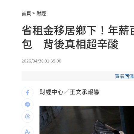
遭蔡阿嘎開撕消失！蘿拉轉行161字首發
首頁
財經
狂飆後考驗來了！下週1指標恐掀美股暴
省租金移居鄉下！年薪
蔣萬安再提疫苗封存30年！周軒引判決
包 背後真相超辛酸
2026全球移居排名 台灣「第5」贏日韓
2026/04/30 01:35:00
革命衛隊要美滿足條件 否則不開放荷
買氣回溫
ALLDAY PROJECT太狂！LIVE實力震
財經中心／王文承報導
顧立雄視導第三作戰區 慰勉參演官兵
放雙手騎車喊手麻！騎士遭打臉仍判罰
夢幻跨團合體！SUMMER ANJELS重現
新／女大生伴兒屍6日聲押...法官裁定請