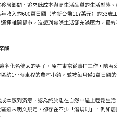
熱潮
10:00
往移居鄉間、追求低成本與高生活品質的生活型態。
名年
收入
約600萬日圓（約新台幣117萬元）的33歲
15
，選擇離開都市，沒想到實際生活卻充滿
壓力
，最終
辛酸
》報導，這名化名健太的男子，原在東京從事IT工作，隨著
區約1小時車程的農村小鎮，並被每月僅2萬日圓的
活成本感到滿意，認為終於能在自然中過上輕鬆生活
社區雖未明文規定，卻存在不少「潛規則」，例如居