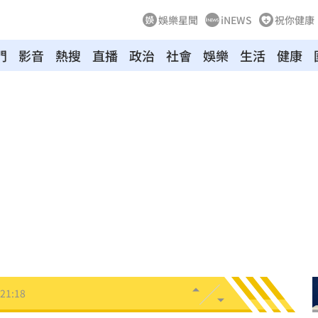
娛樂星聞
iNEWS
祝你健康
門
影音
熱搜
直播
政治
社會
娛樂
生活
健康
住
21:46
文版
21:32
鍵
21:28
中國
21:25
悔了
21:19
21:18
真相
21:11