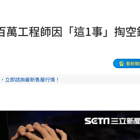
文
21:01
動
20:58
百萬工程師因「這1事」掏空
開酸
20:57
20:57
看新聞
莫茲
20:56
，立即諮詢最新售屋行情！
撼全場
20:55
辛勞
20:54
20:48
BP神曲
20:42
回
20:39