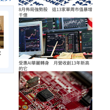
8月佈局強勢股　這13家單周市值暴增
千億
感
受惠AI華麗轉身　月營收創13年新高
的它