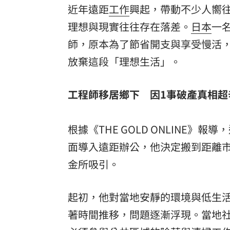
8國球員齊聚高雄 Formosa 7s掀足球
近年遠距
工作
興起，帶動不少人嚮
理想與現實往往存在落差。
日本
一
理想混蛋號召粉絲跨海追星吃美食！
18:
師
，原本為了節省開支與享受慢活
放棄這段「理想生活」。
工程師移居鄉下 因1事破產真相超
根據《THE GOLD ONLINE
面導入遠距辦公，他決定搬到距離市
金
所吸引。
起初，他對當地安靜的環境與低生
著時間推移，問題逐漸浮現。當地