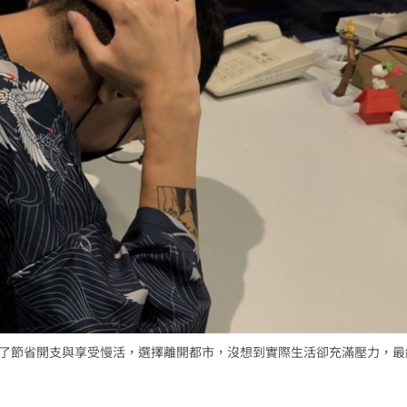
調查
20:35
危
20:30
卡住
20:30
」氣
12:00
成形
12:00
本為了節省開支與享受慢活，選擇離開都市，沒想到實際生活卻充滿壓力，
場！
10:30