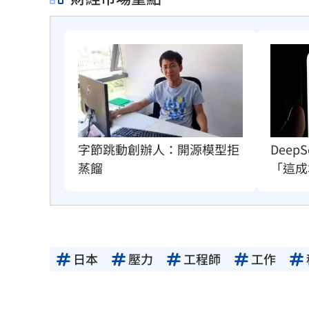
字節跳動創辦人：開源模型拒
Dee
蒸餾
「這成
日本
壓力
工程師
工作