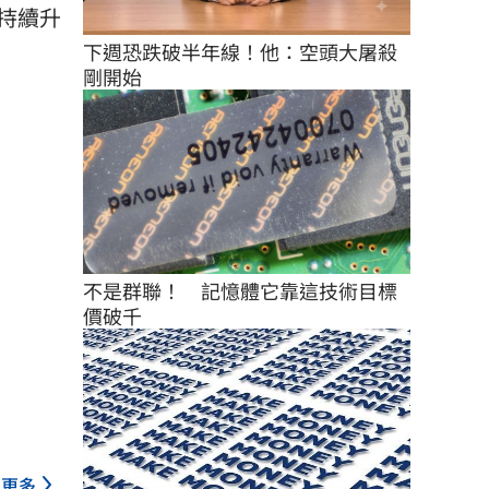
持續升
下週恐跌破半年線！他：空頭大屠殺
剛開始
不是群聯！　記憶體它靠這技術目標
價破千
更多