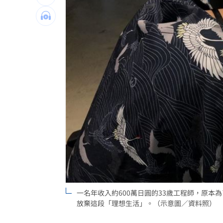
我駐日內瓦處長遭爆惡行 外交部啟動
首次影像被打臉 伊朗新最高領袖傳病
SBS歌謠大戰驚見放送事故！3主持人齊
台灣彩券開獎直播中
20:31
LIVE三立+24小時直播
15:27
三立iNEWS新聞台線上直播
18:00
台彩父親節推新刮刮樂千萬頭獎超「爸
商場戰國來臨 台中「頂奢大道」逐漸
一名年收入約600萬日圓的33歲工程師，原
「拍片人的多重宇宙」職涯論壇9/12登
放棄這段「理想生活」。（示意圖／資料照）