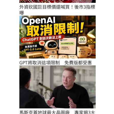
外資砍國巨目標價還喊買！後市3指標
曝
GPT將取消這項限制　免費版都受惠
馬斯克蓋地球最大晶圓廠　專家揭3大