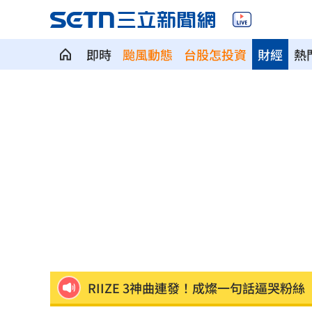
即時
颱風動態
台股怎投資
財經
熱
Red Velvet粉色系美炸！女神魅力藏不
NCT WISH空降舞台帥翻！獻唱新歌韓
兒下體雄偉老爸基因強？ 泌尿科醫曝關
長崎原爆典禮台灣待遇惹議 遭疑顧忌
6旬嬤省吃儉用擁千萬養老金 因1事後
RIIZE 3神曲連發！成燦一句話逼哭粉絲
洞洞鞋竟是假透氣！藥師揭黴菌培養皿