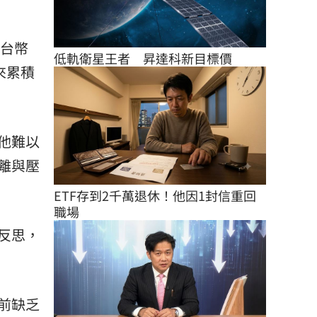
新台幣
低軌衛星王者　昇達科新目標價
來累積
他難以
離與壓
ETF存到2千萬退休！他因1封信重回
職場
反思，
前缺乏