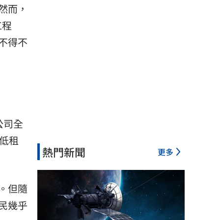
然而，
工程
不得不
公司全
低
租
熱門新聞
更多
。但隨
民幾乎