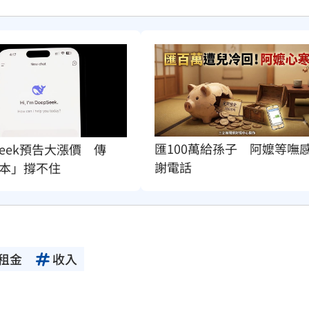
匯100萬給孫子　阿嬤等嘸
pSeek預告大漲價　傳
謝電話
本」撐不住
租金
收入