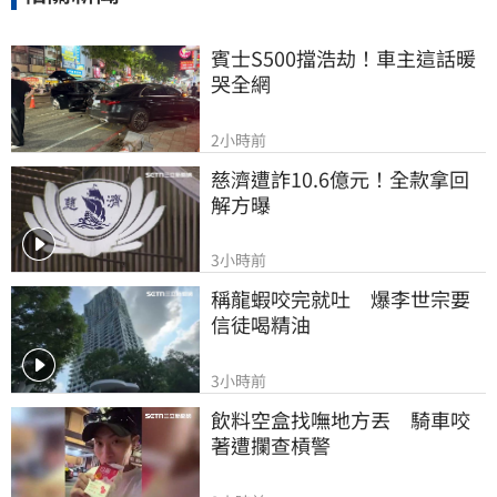
賓士S500擋浩劫！車主這話暖
哭全網
2小時前
慈濟遭詐10.6億元！全款拿回
解方曝
3小時前
稱龍蝦咬完就吐　爆李世宗要
信徒喝精油
3小時前
飲料空盒找嘸地方丟　騎車咬
著遭攔查槓警