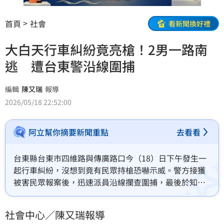
首頁
社會
看新聞換好禮
大白天行車糾紛竟亮槍！2男一路南
逃 遭台東警沿線圍捕
編輯
陳又瑞
報導
2026/05/18 22:52:00
阿立幫你摘要新聞重點
去看看
台東縣台東市四維路與傳廣路口今（18）日下午發生一
起行車糾紛，沒想到竟有民眾持槍恐嚇示威。警方接獲
被害民眾報案後，迅速派員沿線攔查圍捕，最後於知本
路橋成功攔截車輛，逮捕一名陳姓男子及黃姓男子，查
扣疑似槍械及相關違禁物品，並依恐嚇、公共危險、妨
社會中心／陳又瑞報導
害公務、毀損及槍砲等罪嫌移送檢方。