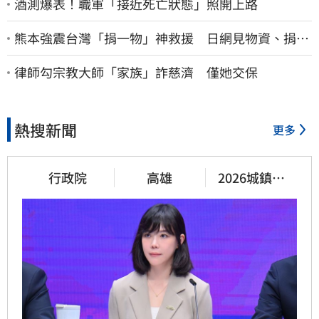
酒測爆表！職軍「接近死亡狀態」照開上路
熊本強震台灣「捐一物」神救援 日網見物資、捐款
喊：給台灣統治算了
律師勾宗教大師「家族」詐慈濟 僅她交保
熱搜新聞
更多
行政院
高雄
2026城鎮韌
性演習