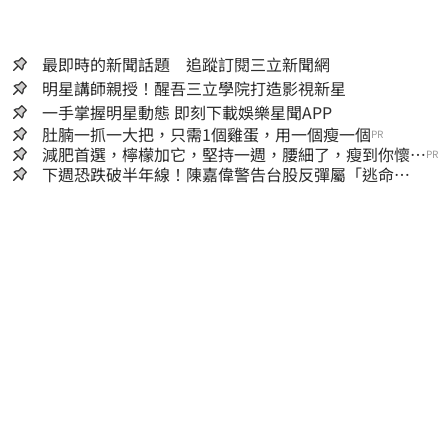
最即時的新聞話題 追蹤訂閱三立新聞網
明星講師親授！醒吾三立學院打造影視新星
一手掌握明星動態 即刻下載娛樂星聞APP
肚腩一抓一大把，只需1個雞蛋，用一個瘦一個
PR
減肥首選，檸檬加它，堅持一週，腰細了，瘦到你懷疑
PR
人生
下週恐跌破半年線！陳嘉偉警告台股反彈屬「逃命
波」：空頭大屠殺剛開始