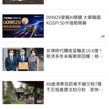
009829掌握AI關鍵 大華韓國
KOSPI 50今強勢開募
PR
女律師代購疫苗騙走10.6億！
慈濟多年未報案原因曝：檢警
上門才知被騙
88歲清寒翁罰單不繳欠稅7萬
不忍祖產遭法拍分割 家族按
月代繳償債