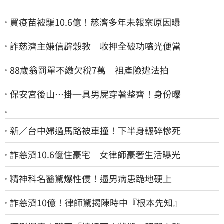
買疫苗被騙10.6億！慈濟多年未報案原因曝
詐慈濟主嫌信辟穀教 收押全破功嗑光便當
88歲翁罰單不繳欠稅7萬 祖產險遭法拍
保安宮後山…掛一具男屍穿著整齊！身份曝
新／台中婦過馬路被車撞！下半身輾碎慘死
詐慈濟10.6億住豪宅 女律師豪奢生活曝光
精神科名醫驚爆性侵！逼男病患跪地硬上
詐慈濟10億！律師驚揭陳時中『根本先知』