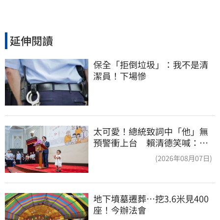
延伸閱讀
保全「拒倒垃圾」：我不是清
潔員！下場慘
太可愛！總統致詞中「他」無
預警衝上台 賴清德笑喊：卸
任再交棒給你
(2026年08月07日)
地下墳墓遷葬…挖3.6米見400
座！今辦法會