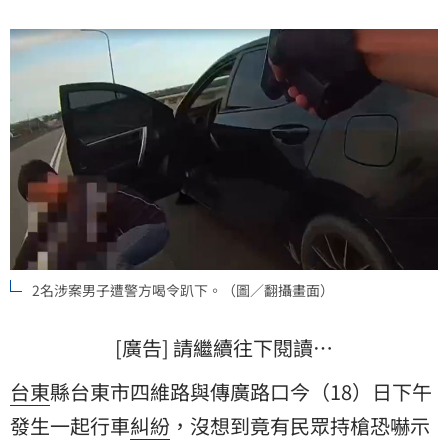
2名涉案男子遭警方喝令趴下。（圖／翻攝畫面）
[廣告] 請繼續往下閱讀…
台東
縣台東市四維路與傳廣路口今（18）日下午
發生一起行車
糾紛
，沒想到竟有民眾持槍恐嚇示