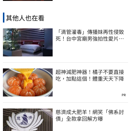
其他人也在看
「滴管灌毒」傳播妹再性侵致
死！台中宮廟男強拍性愛片
惡行曝光
超神減肥神器！橘子不要直接
吃，加點這個！體重天天下降
PR
慈濟成大肥羊！網笑「佛系討
債」全款拿回解方曝