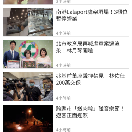
3小時前
南港Lalaport鷹架坍塌！3櫃位
暫停營業
4小時前
北市教育局再喊虐童案遭渲
染！林月琴開嗆
4小時前
兆基前董座聲押禁見　林佑任
200萬交保
4小時前
跨縣市「送肉粽」碰音樂節！
遊客正面迎煞
4小時前