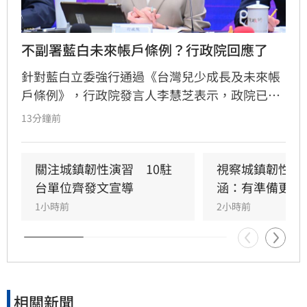
不副署藍白未來帳戶條例？行政院回應了
針對藍白立委強行通過《台灣兒少成長及未來帳
戶條例》，行政院發言人李慧芝表示，政院已收
到三讀函文，強調編列預算為行政院憲政職權，
13分鐘前
將採取必要作為維護憲政秩序。政府推動「台灣
人口對策新戰略」，包含每月五千元成長津貼，
並強調行政院版透過弱勢對存能落實公平正義，
關注城鎮韌性演習　10駐
視察城鎮韌性演
避免在野黨版本加劇貧富差距。此外，政府同步
台單位齊發文宣導
涵：有準備更安
推動育兒留停六加三、延長婚產假等多項配套措
1小時前
2小時前
施，建構完善支持體系。政院重申，國家政策規
劃需具備整體性，針對立法院侵害預算編製權的
作為，將持續捍衛憲法賦予的權限，確保政策有
效執行以回應少子女化挑戰。
相關新聞