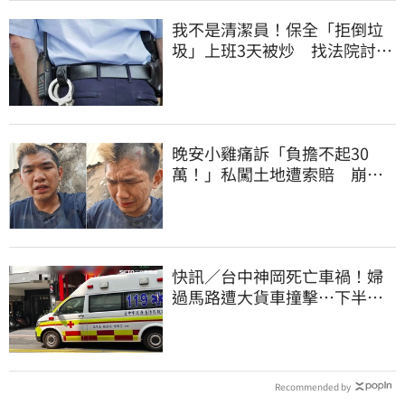
我不是清潔員！保全「拒倒垃
圾」上班3天被炒 找法院討公
道結果出爐
晚安小雞痛訴「負擔不起30
萬！」私闖土地遭索賠 崩
潰：不接受漫天要價
快訊／台中神岡死亡車禍！婦
過馬路遭大貨車撞擊…下半身
輾碎慘死路口
Recommended by