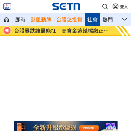
登入
即時
颱風動態
台股怎投資
社會
熱門
影音
台股暴跌誰最能扛 高含金這幾檔繳正報
Q2獲利
酬