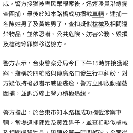
威。警方接獲被害民眾報案後，迅速派員沿線攔
查圍捕，最後於知本路橋成功攔截
車輛
，逮捕一
名陳姓男子及黃姓男子，查扣疑似
槍械
及相關違
禁物品，並依恐嚇、公共危險、妨害公務、毀損
及
槍砲
等罪嫌移送檢方。
警方表示，台東警察分局今日下午15時許接獲報
案，指稱於四維路與傳廣路口發生行車糾紛，對
方疑似持槍恐嚇示威後逃逸，警方立即啟動攔截
圍捕，並調派線上警力積極追緝。
警方指出，於台東市知本路橋成功攔截涉案車
輛，當場逮捕陳姓及黃姓男子，並查扣疑似槍械
及相關違禁物品，迅速於第一時間偵破。全案後