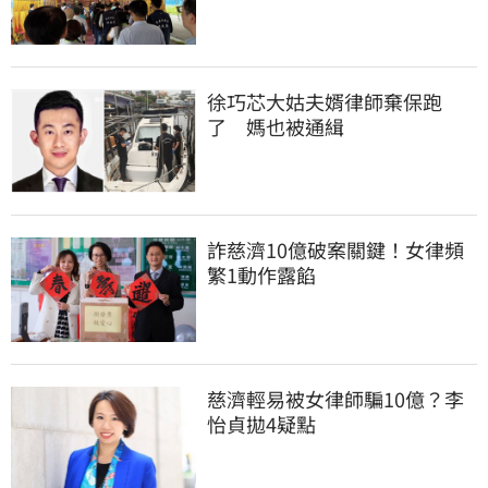
徐巧芯大姑夫婿律師棄保跑
了　媽也被通緝
詐慈濟10億破案關鍵！女律頻
繁1動作露餡
慈濟輕易被女律師騙10億？李
怡貞拋4疑點