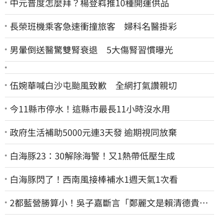
中元普度怎麼拜？楊登嵙推10種開運供品
長榮班機乘客急速衝撞旅客 婦科名醫掛彩
男暈倒送醫驚雙腎衰退 5大傷腎習慣曝光
伍婉華喊白沙屯颱風致歉 全網打氣讚親切
今11縣市停水！這縣市最長11小時沒水用
政府生活補助5000元連3天發 逾期視同放棄
白海豚23：30解除海警！又1熱帶低壓生成
白海豚閃了！西南風接棒補水1週天氣1次看
2都藍營勝算小！吳子嘉斷言「鄭麗文是賴清德貴
人」：保送2028連任總統