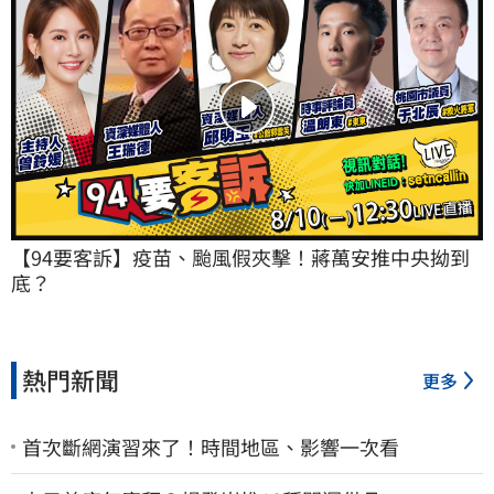
【94要客訴】疫苗、颱風假夾擊！蔣萬安推中央拗到
底？
熱門新聞
更多
首次斷網演習來了！時間地區、影響一次看