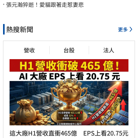
張元瀚猝逝！愛貓跟著走惹妻悲
熱搜新聞
更多
營收
台股
法人
這大廠H1營收直衝465億　EPS上看20.75元