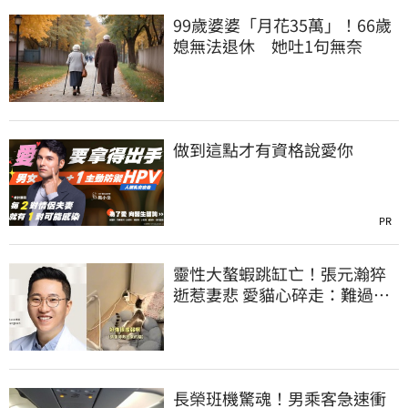
99歲婆婆「月花35萬」！66歲
媳無法退休 她吐1句無奈
做到這點才有資格說愛你
PR
靈性大螯蝦跳缸亡！張元瀚猝
逝惹妻悲 愛貓心碎走：難過不
比我們少
長榮班機驚魂！男乘客急速衝