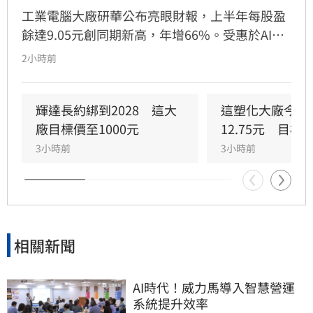
工業電腦大廠研華公布亮眼財報，上半年每股盈
餘達9.05元創同期新高，年增66%。受惠於AI基
礎建設需求強勁，帶動半導體設備及資料中心成
2小時前
長，經營層看好第三季營收再創新高。儘管台股
近期震盪，研華股價展現強勢抗跌力道，逆勢上
漲作收。外資研究機構《FactSet》報告顯示，
輝達長約綁到2028　這大
這塑化大廠今年E
17位分析師一致看好其長期獲利潛力，紛紛調高
廠目標價至1000元
12.75元　目標
2026年每股盈餘預估，中位數上修至16.84元，
3小時前
3小時前
市場對研華後市展望持樂觀態度，顯示公司在AI
浪潮下的競爭優勢持續擴大。
相關新聞
AI時代！威力馬導入智慧營運
系統提升效率