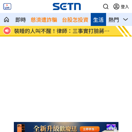
登入
即時
慈濟遭詐騙
台股怎投資
生活
熱門
影
應了
裝睡的人叫不醒！律師：三事實打臉蔣萬
妖股漲
安
睡