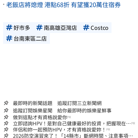
老飯店將熄燈 港點68折 有望獲20萬住宿券
好市多
南高雄亞灣店
Costco
台南東區二店
最即時的新聞話題 追蹤訂閱三立新聞網
追蹤訂閱娛樂星聞 給你最即時的娛樂星鮮事
做到這點才有資格說愛你
PR
立即諮詢HPV！是對自己健康最好的投資，把握現在不
PR
嫌晚！
伴侶和妳一起預防HPV，才有資格說愛妳！
PR
2026防空演習來了！「14縣市」斷網時間、注意事項一