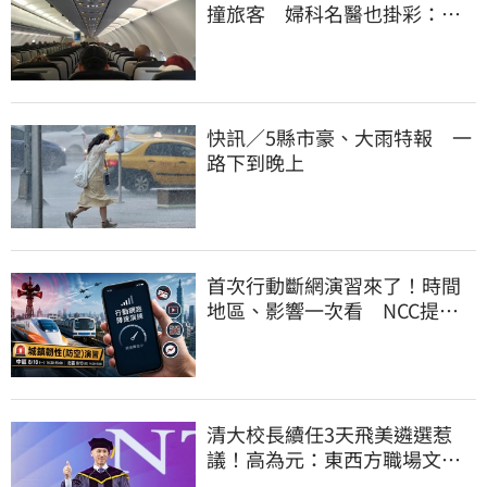
撞旅客 婦科名醫也掛彩：全
機卡半小時
快訊／5縣市豪、大雨特報 一
路下到晚上
首次行動斷網演習來了！時間
地區、影響一次看 NCC提醒
先做好3件事
清大校長續任3天飛美遴選惹
議！高為元：東西方職場文化
差異的理解不足