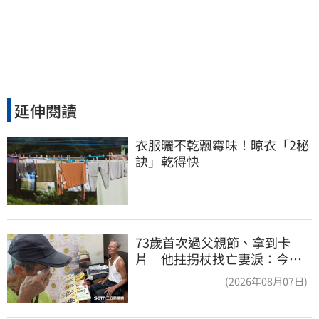
延伸閱讀
衣服曬不乾飄霉味！晾衣「2秘
訣」乾得快
73歲首次過父親節、拿到卡
片 他拄拐杖找亡妻淚：今天
好多人來幫我慶祝
(2026年08月07日)