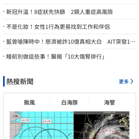
新冠升溫！8症狀先快篩 2類人重症高風險
不是化妝！女性1行為更易找到工作和伴侶
藍曾嗆陳時中！慈濟被詐10億真相大白 AIT突發1文
酸爆…他笑：真的很會
睡前別做這些事！醫揭「10大傷腎排行」
熱搜新聞
更多
颱風
白海豚
海警