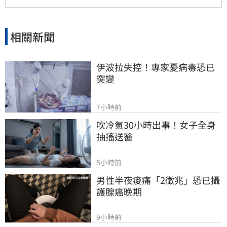
擊、強陣風及山區坍方落石，低窪地區應防積
水，海邊活動需防範巨浪。
相關新聞
伊波拉失控！專家憂病毒恐已
突變
7小時前
吹冷氣30小時出事！女子全身
抽搐送醫
8小時前
男性半夜痠痛「2徵兆」恐已攝
護腺癌晚期
9小時前