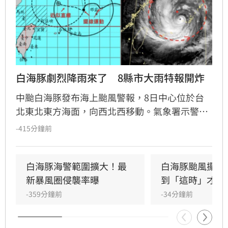
白海豚劇烈降雨來了　8縣市大雨特報開炸
中颱白海豚發布海上颱風警報，8日中心位於台
北東北東方海面，向西北西移動。氣象署示警，
受颱風外圍環流影響，今明兩天北部及中部山區
-415分鐘前
有局部大雨或豪雨，北部山區甚至有豪雨以上機
率，氣象署已針對8縣市發布大雨特報。專家提
醒今明兩日風雨最顯著，西半部降雨增多，桃園
白海豚海警範圍擴大！最
白海豚颱風擺盪
以北及東北部留意強陣風。颱風預計10日晨登陸
新暴風圈侵襲率曝
到「這時」才趨
浙江，強度將逐漸減弱為輕颱。颱風遠離後將引
-359分鐘前
-34分鐘前
進西南風，下週降雨熱區轉移至南部，特別是高
屏山區需慎防短延時強降雨。提醒民眾留意雷