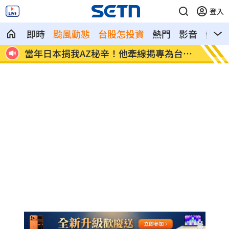
登入
即時
颱風動態
台股怎投資
熱門
影音
熱搜
賣台
當年日本捐我AZ秘辛！他牽線揭專為台生
白海豚
產