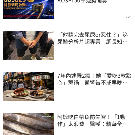
PR
「射精完去尿尿or忍住？」泌
尿醫分析片超專業 網長知
識：解開15年疑惑
7年內連罹2癌！她「愛吃3款點
心」惹禍 醫警告不戒早晚有
肝癌
阿嬤吃白帶魚防失智！「1動
作」太浪費 醫嘆：精華全沒
了