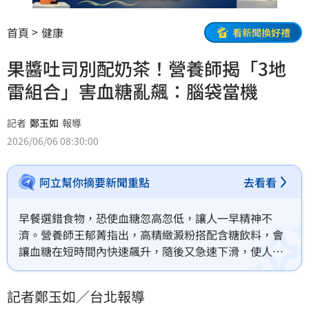
首頁
健康
看新聞換好禮
果醬吐司別配奶茶！營養師揭「3地
雷組合」害血糖亂飆：腦袋當機
記者
鄭玉如
報導
2026/06/06 08:30:00
阿立幫你摘要新聞重點
去看看
早餐選錯食物，恐使血糖忽高忽低，讓人一早精神不
濟。營養師王郁菁指出，高精緻澱粉搭配含糖飲料，會
讓血糖在短時間內快速飆升，隨後又急速下滑，使人感
覺疲憊，她對此分享「3大地雷早餐組合」，並提供幫助
開啟高續航模式的「穩糖早餐組合」。
記者鄭玉如／台北報導