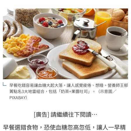
早餐吃錯容易讓血糖大起大落，讓人感覺疲倦、想睡。營養師王郁
菁點名3大地雷組合，包括「奶茶+果醬吐司」。（示意圖／
PIXABAY）
[廣告] 請繼續往下閱讀…
早餐
選錯食物，恐使
血糖
忽高忽低，讓人一早精