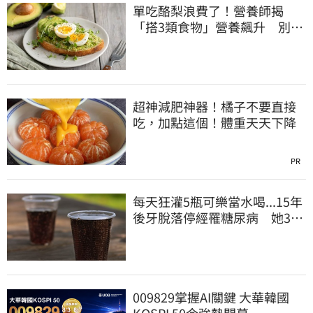
單吃酪梨浪費了！營養師揭
「搭3類食物」營養飆升 別再
加蜂蜜
超神減肥神器！橘子不要直接
吃，加點這個！體重天天下降
PR
每天狂灌5瓶可樂當水喝...15年
後牙脫落停經罹糖尿病 她35
歲衰老如60歲
009829掌握AI關鍵 大華韓國
KOSPI 50今強勢開募