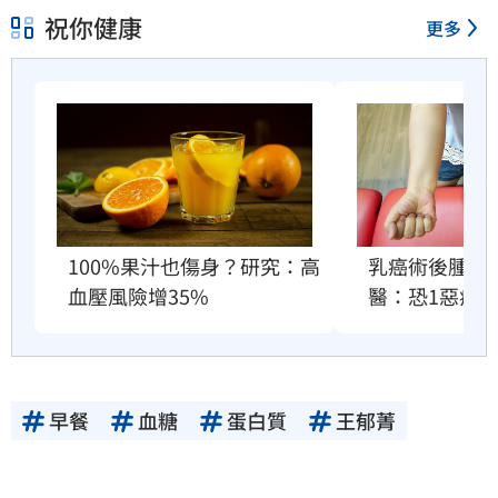
祝你健康
更多
100%果汁也傷身？研究：高
乳癌術後腫成
血壓風險增35%
醫：恐1惡疾
早餐
血糖
蛋白質
王郁菁