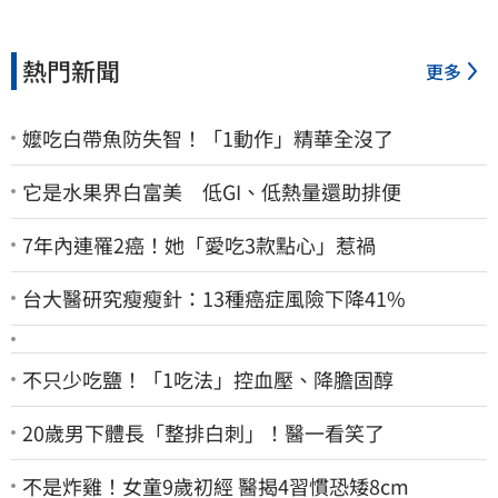
熱門新聞
更多
嬤吃白帶魚防失智！「1動作」精華全沒了
它是水果界白富美 低GI、低熱量還助排便
7年內連罹2癌！她「愛吃3款點心」惹禍
台大醫研究瘦瘦針：13種癌症風險下降41%
不只少吃鹽！「1吃法」控血壓、降膽固醇
20歲男下體長「整排白刺」！醫一看笑了
不是炸雞！女童9歲初經 醫揭4習慣恐矮8cm