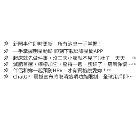
新聞事件即時更新 所有消息一手掌握！
一手掌握明星動態 即刻下載娛樂星聞APP
起床就先做件事，沒三天小腹就不見了! 肚子一天天變
PR
小！
減肥首選，檸檬加它，堅持一週，腰細了，瘦到你懷疑
PR
人生
伴侶和妳一起預防HPV，才有資格說愛妳！
PR
ChatGPT震撼宣布將取消這項功能限制 全球用戶即刻
起「免費」用到飽