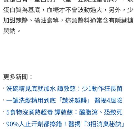
蛋白質為基底，血糖才不會波動過大，另外，少
加甜辣醬、醬油膏等，這類醬料通常含有隱藏糖
與鈉。
更多新聞：
洗碗精見底就加水 譚敦慈：少1動作狂長菌
一罐洗髮精用到底「越洗越髒」 醫揭4風險
5食物沒煮熟超毒 譚敦慈：釀腹瀉、恐致死
90%人止汗劑都擦錯！醫揭「3招消臭秘訣」