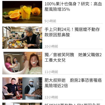
100%果汁也傷身？研究：高血
壓風險增35%
9小時前
手上只剩24元！獨居嬤不動存
款原因惹鼻酸
10小時前
獨／曾被笑阿醜　她兼父職做2
工養大女兒
11小時前
肥大叔猝逝　廚房2事恐害罹癌
風險增近2倍
12小時前