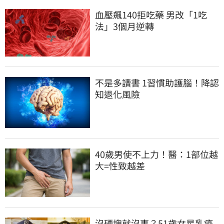
血壓飆140拒吃藥 男改「1吃
法」3個月逆轉
不是多讀書 1習慣助護腦！降認
知退化風險
40歲男使不上力！醫：1部位越
大=性致越差
沒硬塊就沒事？51歲女星乳癌