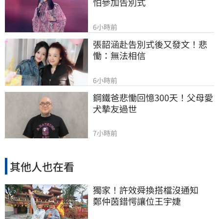
怕參加告別式
6小時前
張韶涵赴告別式後又發文！悲
慟：無法相信
6小時前
鋼鐵爸悲慟回憶300天！父母愛
犬摯友過世
7小時前
其他人也在看
獨家！許效舜換搭檔沒通知
鄭仲茵錯愕讓位王宇婕