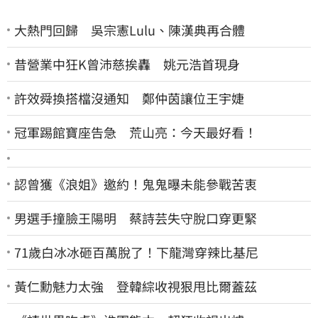
大熱門回歸 吳宗憲Lulu、陳漢典再合體
昔營業中狂K曾沛慈挨轟 姚元浩首現身
許效舜換搭檔沒通知 鄭仲茵讓位王宇婕
冠軍踢館寶座告急 荒山亮：今天最好看！
認曾獲《浪姐》邀約！鬼鬼曝未能參戰苦衷
男選手撞臉王陽明 蔡詩芸失守脫口穿更緊
71歲白冰冰砸百萬脫了！下龍灣穿辣比基尼
黃仁勳魅力太強 登韓綜收視狠甩比爾蓋茲