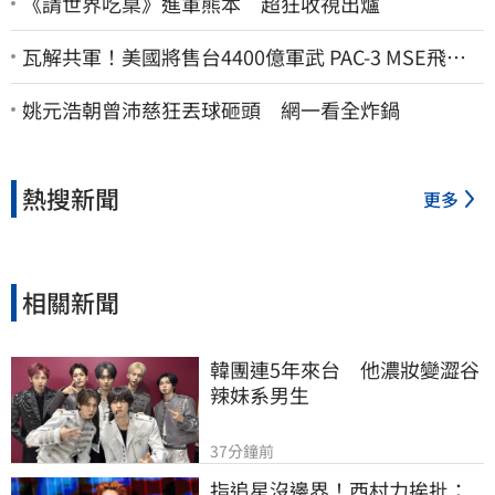
《請世界吃桌》進軍熊本 超狂收視出爐
瓦解共軍！美國將售台4400億軍武 PAC-3 MSE飛彈
戰力曝
姚元浩朝曾沛慈狂丟球砸頭 網一看全炸鍋
熱搜新聞
更多
相關新聞
韓團連5年來台　他濃妝變澀谷
辣妹系男生
37分鐘前
指追星沒邊界！西村力挨批：