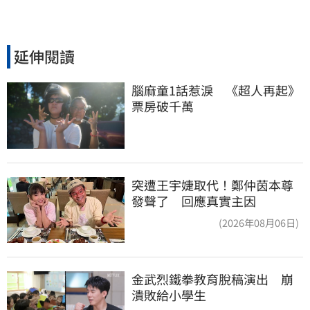
延伸閱讀
腦麻童1話惹淚　《超人再起》
票房破千萬
突遭王宇婕取代！鄭仲茵本尊
發聲了 回應真實主因
(2026年08月06日)
金武烈鐵拳教育脫稿演出　崩
潰敗給小學生