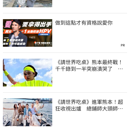
做到這點才有資格說愛你
PR
《請世界吃桌》熊本最終戰！
千千錄到一半突崩潰哭了 關
鍵導火線曝
《請世界吃桌》進軍熊本！超
狂收視出爐 總鋪師大頭師
「驚人背景」曝