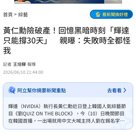
首頁
綜藝
看新聞換好禮
黃仁勳險破產！回憶黑暗時刻「輝達
只能撐30天」 親曝：失敗時全都怪
我
記者
王培驊
報導
2026/06/10 21:44:00
阿立幫你摘要新聞重點
去看看
輝達（NVIDIA）執行長黃仁勳近日登上韓國人氣綜藝節
目《劉QUIZ ON THE BLOCK》，今（10）日晚間節目
在韓國首播，一出場就用中文大喊主持人劉在錫名字，
瞬間炒熱現場氣氛。節目中除了分享創業歷程，也談及
成功、失敗與領導者的責任，金句連發引發熱議。