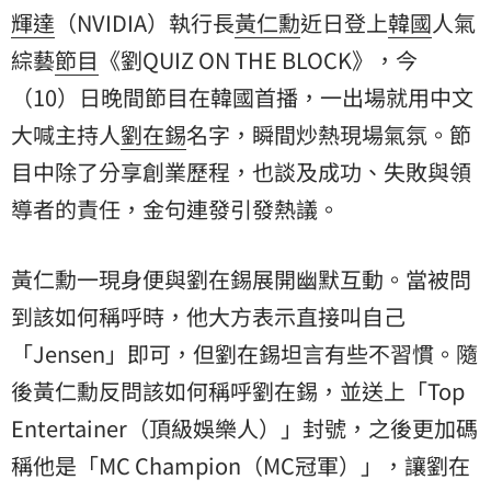
輝達
（NVIDIA）執行長
黃仁勳
近日登上
韓國
人氣
綜藝
節目
《劉QUIZ ON THE BLOCK》，今
（10）日晚間節目在韓國首播，一出場就用中文
大喊主持人
劉在錫
名字，瞬間炒熱現場氣氛。節
目中除了分享創業歷程，也談及成功、失敗與領
導者的責任，金句連發引發熱議。
黃仁勳一現身便與劉在錫展開幽默互動。當被問
到該如何稱呼時，他大方表示直接叫自己
「Jensen」即可，但劉在錫坦言有些不習慣。隨
後黃仁勳反問該如何稱呼劉在錫，並送上「Top
Entertainer（頂級娛樂人）」封號，之後更加碼
稱他是「MC Champion（MC冠軍）」，讓劉在