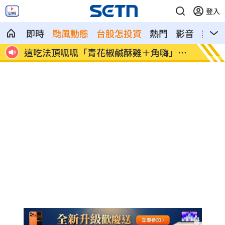
登入
即時
颱風動態
台股怎投資
熱門
影音
熱搜
神鎮
這吃法頂呱呱「青花椒鹹酥雞＋角嗨」開
韓股慘
賣