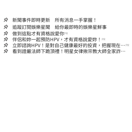
新聞事件即時更新 所有消息一手掌握！
追蹤訂閱娛樂星聞 給你最即時的娛樂星鮮事
做到這點才有資格說愛你
PR
伴侶和妳一起預防HPV，才有資格說愛妳！
PR
立即諮詢HPV！是對自己健康最好的投資，把握現在不
PR
嫌晚！
看到證嚴法師下跪頂禮！明星女律揪宗教大師全家詐慈
濟…全家爽睡黃金堆