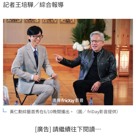
記者王培驊／綜合報導
黃仁勳綜藝首秀在6/10晚間播出。（圖／ friDay影音提供）
[廣告] 請繼續往下閱讀…