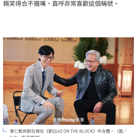
錫笑得合不攏嘴，直呼非常喜歡這個稱號。
黃仁勳與劉在錫在《劉QUIZ ON THE BLOCK》中合體。（圖／