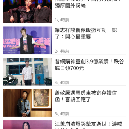
獨厚國外粉絲
1小時前
羅志祥談偶像飯撒互動　認
了：開心最重要
2小時前
昔網購神童創3.9億業績！跌谷
底日領700元
4小時前
蕭敬騰遇惡房東被寄存證信
函！喜鵲回應了
5小時前
江蕙崩潰爆哭摯友逝世！淚喊