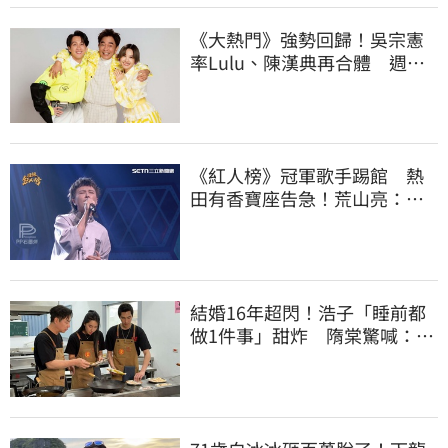
《大熱門》強勢回歸！吳宗憲
率Lulu、陳漢典再合體 週末
綜藝大戰開打
《紅人榜》冠軍歌手踢館 熱
田有香寶座告急！荒山亮：今
天比賽最好看！
結婚16年超閃！浩子「睡前都
做1件事」甜炸 隋棠驚喊：太
不可思議