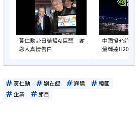
黃仁勳赴日結盟AI巨頭　謝
中國擬允許AI
恩人真情告白
量輝達H200
黃仁勳
劉在錫
輝達
韓國
企業
節目