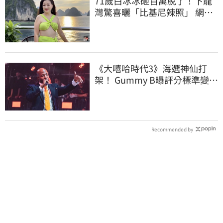
71歲白冰冰砸百萬脫了！下龍
灣驚喜曬「比基尼辣照」 網
讚：有本錢水啦
《大嘻哈時代3》海選神仙打
架！ Gummy B曝評分標準變
了 海外軍團太猛
Recommended by