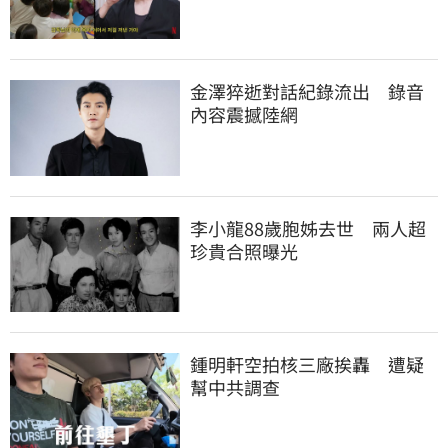
金澤猝逝對話紀錄流出　錄音
內容震撼陸網
李小龍88歲胞姊去世　兩人超
珍貴合照曝光
鍾明軒空拍核三廠挨轟　遭疑
幫中共調查