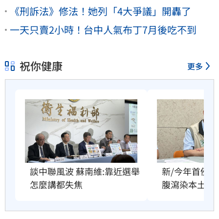
《刑訴法》修法！她列「4大爭議」開轟了
一天只賣2小時！台中人氣布丁7月後吃不到
祝你健康
更多
談中聯風波 蘇南維:靠近選舉
新/今年首例！
怎麼講都失焦
腹瀉染本土傷