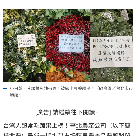
小白菜、甘藷葉及辣椒等，被驗出農藥超標。（組合圖／台北市市
場處）
[廣告] 請繼續往下閱讀…
台灣人超常吃蔬果上榜！臺
北農
產公司（以下簡
稱北農）最新一期批發市場蔬果農產品農藥殘留