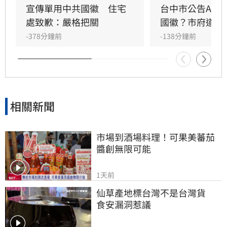
林楚茵痛批，市府把關全面失靈，質疑是否內心
宣傳單用中共國徽　住宅
台中市公告AI生
已被中國接管。
處致歉：嚴格把關
國徽？市府道歉
-378分鐘前
-138分鐘前
相關新聞
市場到酒場料理！可果美蕃茄
醬創無限可能
1天前
仙草產地標台灣不是台灣貨　
食安漏洞惹議