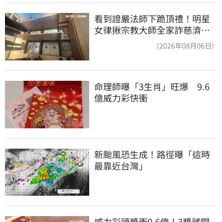
看到證嚴法師下跪頂禮！明星
女律揪宗教大師全家詐慈濟…
全家爽睡黃金堆
(2026年08月06日)
命理師曝「3生肖」旺爆　9.6
億威力彩快衝
新颱風恐生成！路徑曝「這時
最靠近台灣」
威力彩頭獎衝9.6億！3獎號開