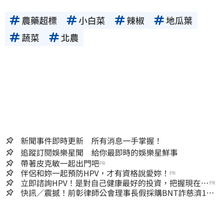
農藥超標
小白菜
辣椒
地瓜葉
蔬菜
北農
新聞事件即時更新 所有消息一手掌握！
追蹤訂閱娛樂星聞 給你最即時的娛樂星鮮事
帶著皮克敏一起出門吧
PR
伴侶和妳一起預防HPV，才有資格說愛妳！
PR
立即諮詢HPV！是對自己健康最好的投資，把握現在不
PR
嫌晚！
快訊／震撼！前彰律師公會理事長假採購BNT詐慈濟10
億、洗錢囤232kg黃金