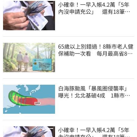
小確幸！一早入帳4.2萬「5年
內沒申請充公」 還有18筆錢
連發到8月底
65歲以上別錯過！8縣市老人健
保補助一次看 每月最高省826
元
白海豚颱風「暴風圈侵襲率」
曝光！北北基破4成 1縣市高
達60%
小確幸！一早入帳4.2萬「5年
內沒申請充公」 還有18筆錢