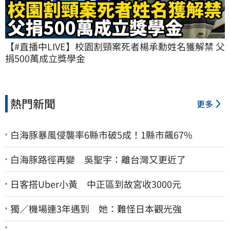
【#直播中LIVE】校園割頸案死者楊承勳姓名獲解禁 父
捐500萬成立獎學金
熱門新聞
更多
白海豚暴風侵襲率6縣市破5成！1縣市飆67%
白海豚路徑再變 吳聖宇：離台灣又更近了
日客搭Uber小黃 中正區到故宮收3000元
獨／機場連3年遇到 她：難怪日本觀光強