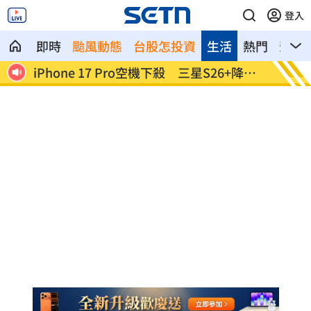
登入
即時
颱風動態
台股怎投資
生活
熱門
影音
加盟！
iPhone 17 Pro空機下殺 三星S26+降近8
品牌如何
千