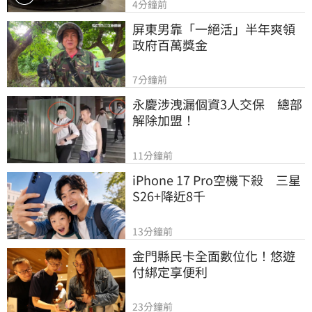
4分鐘前
屏東男靠「一絕活」半年爽領
政府百萬獎金
7分鐘前
永慶涉洩漏個資3人交保　總部
解除加盟！
11分鐘前
iPhone 17 Pro空機下殺　三星
S26+降近8千
13分鐘前
金門縣民卡全面數位化！悠遊
付綁定享便利
23分鐘前