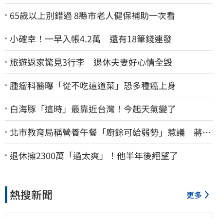
65歲以上別錯過 8縣市老人健保補助一次看
小確幸！一早入帳4.2萬 還有18筆錢連發
旅遊返家驚見3行李 退休夫妻好心情全毀
腫瘤科醫曝「從不吃這道菜」恐多種癌上身
白海豚「這時」最靠近台灣！今起天氣變了
北市教育局稱營養午餐「廚餘可給弱勢」惹議 蔣萬
安急喊：不會這樣做
退休擁2300萬「過太爽」！他半年後絕望了
熱搜新聞
更多