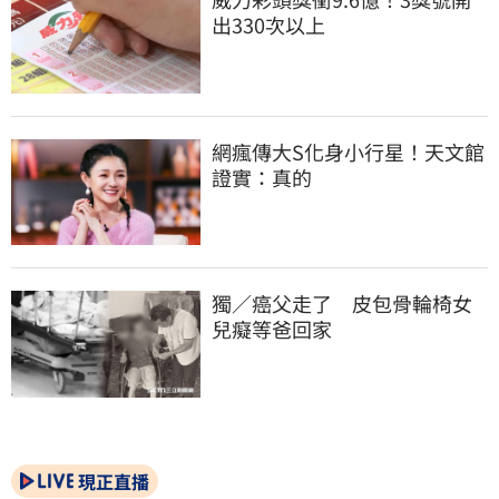
出330次以上
網瘋傳大S化身小行星！天文館
證實：真的
獨／癌父走了　皮包骨輪椅女
兒癡等爸回家
現正直播