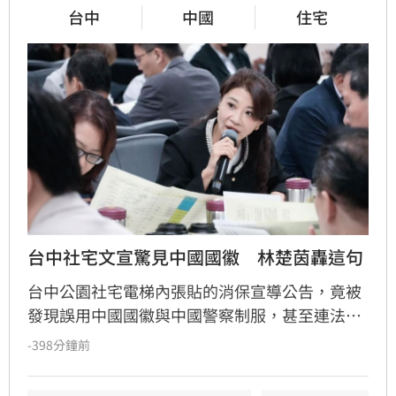
台中
中國
住宅
台中社宅文宣驚見中國國徽　林楚茵轟這句
台中公園社宅電梯內張貼的消保宣導公告，竟被
發現誤用中國國徽與中國警察制服，甚至連法律
條文與申訴流程都出現嚴重錯誤。台中市都發局
-398分鐘前
坦承因內部審查疏漏，導致AI生成的錯誤文宣張
貼，目前已全面下架並致歉。對此，民進黨立委