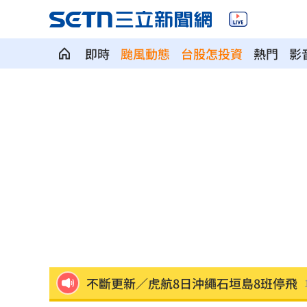
即時
颱風動態
台股怎投資
熱門
影
柯基1隻NT400！網紅爆中國繁殖場殘酷
蕭敬騰開餐廳被當盤子？房東溢價快10
慈濟買BNT遭詐 蔡英文：務必相信專
73歲首過父親節 他找亡妻淚：今天好
助鳳飛飛一炮而紅 龍千玉亡父超狂身
不斷更新／虎航8日沖繩石垣島8班停飛
天空突下起麻將雨 士林婦險遭砸頭受