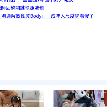
機師因缺關鍵執照遭罰
「海邊解放性感Body」 成年人尺度網看傻了