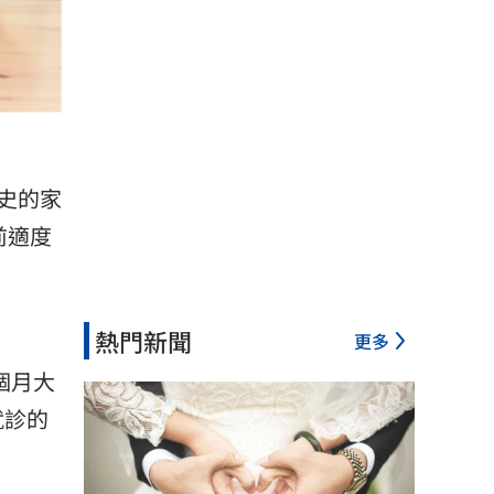
史的家
前適度
熱門新聞
更多
5個月大
就診的