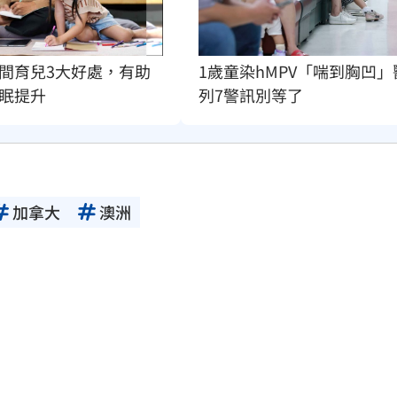
間育兒3大好處，有助
1歲童染hMPV「喘到胸凹」
眠提升
列7警訊別等了
加拿大
澳洲