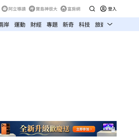
阿立導讀
寶島神很大
富房網
登入
兩岸
運動
財經
專題
新奇
科技
旅遊
汽車
寵物