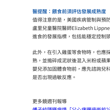
醫提醒：餵食前須評估發展成熟度
值得注意的是，美國疾病管制與預
盧里兒童醫院醫師Elizabeth L
進食的發展指標，包括能穩定控制
此外，在引入雞蛋等食物時，也應
熟，並搗碎成泥狀後混入米粉或蘋
嬰兒添加固體食物前，應先諮詢兒
是否出現過敏反應。
更多鏡週刊報導
傅子純隱瞞病情「父心痛曝過逝前2