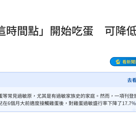
放過
16:13
車
16:12
這時間點」開始吃蛋 可降
曝光
16:12
在哭
16:11
灣隊
16:06
看新聞
理
16:06
去
懂買
16:04
蛋等常見過敏原，尤其是有過敏家族史的家庭。然而，一項刊登
穢物
16:01
在6個月大前適度接觸雞蛋後，對雞蛋過敏盛行率下降了17.7
阿咪
16:01
壞網
15:58