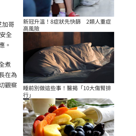
新冠升溫！8症狀先快篩　2類人重症
芝加哥
高風險
備安全
應。
全煮
長在為
切觀察
睡前別做這些事！醫揭「10大傷腎排
行」