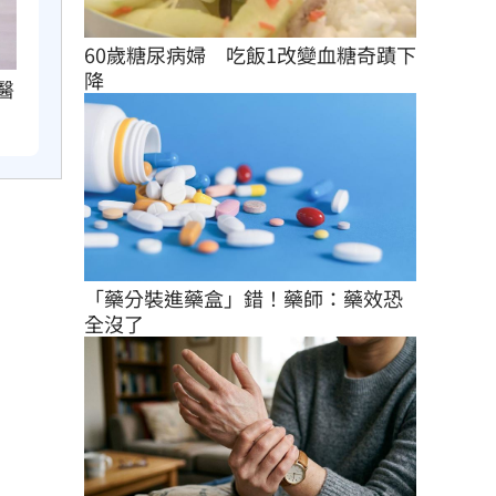
60歲糖尿病婦　吃飯1改變血糖奇蹟下
降
醫
「藥分裝進藥盒」錯！藥師：藥效恐
全沒了