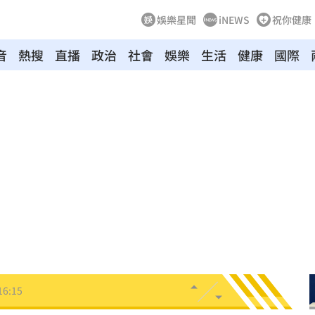
娛樂星聞
iNEWS
祝你健康
音
熱搜
直播
政治
社會
娛樂
生活
健康
國際
黑幕
16:25
萬
16:21
業
16:19
快樂
16:19
分曝
16:17
16:15
傷
16:15