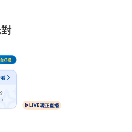
低對
換好禮
看看
於
%。
現正直播