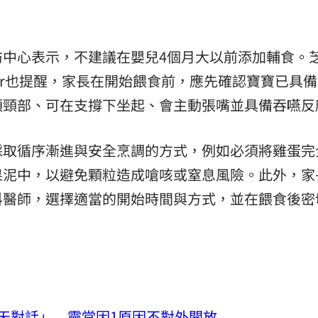
防中心表示，不建議在嬰兒4個月大以前添加輔食。
ippner也提醒，家長在開始餵食前，應先確認寶寶已具
頭頸部、可在支撐下坐起、會主動張嘴並具備吞嚥反
採取循序漸進與安全烹調的方式，例如必須將雞蛋完
果泥中，以避免顆粒造成嗆咳或窒息風險。此外，家
科醫師，選擇適當的開始時間與方式，並在餵食後密
天對話」 靈堂因1原因不對外開放