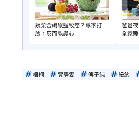
蔬菜含硝酸鹽致癌？專家打
爸爸夜
臉：反而能護心
全家睡
梧桐
賈靜雯
傅子純
紐約