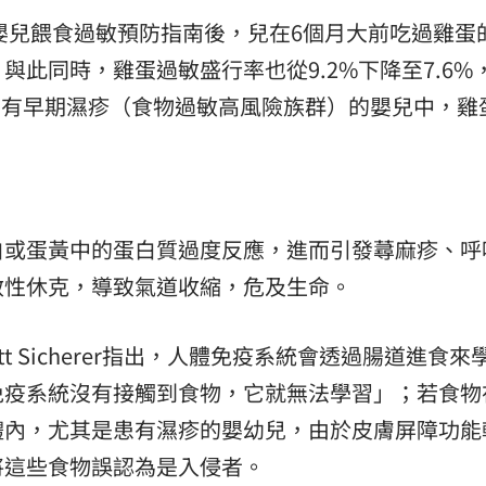
新嬰兒餵食過敏預防指南後，兒在6個月大前吃過雞蛋
。與此同時，雞蛋過敏盛行率也從9.2%下降至7.6%
，患有早期濕疹（食物過敏高風險族群）的嬰兒中，雞
白或蛋黃中的蛋白質過度反應，進而引發蕁麻疹、呼
敏性休克，導致氣道收縮，危及生命。
t Sicherer指出，人體免疫系統會透過腸道進食來
疫系統沒有接觸到食物，它就無法學習」；若食​​物
體內，尤其是患有濕疹的嬰幼兒，由於皮膚屏障功能
這些食物誤認為是入侵者​​。