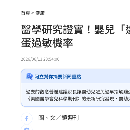
反指標女神一句話旺宏重摔！網抖：求
首頁
健康
吉安鄉公所副主任酒駕 突開車門害摔
醫學研究證實！嬰兒「
白海豚會放颱風假？最新暴風圈侵襲率
蛋過敏機率
前員工虐殺董座封屍 他見煞：有冤屈
瓊斯盃領隊出爐 陳立宗與張維正挺台
2026/06/13 23:54:00
白推交通罰款專用公投！綠：可直接處
阿立幫你摘要新聞重點
日人扛回35公斤戰利品曝 台人一看：
過去的觀念普遍建議家長讓嬰幼兒避免過早接觸雞
台中女里長掃街拜票遭潑糞⋯全身沾滿
《美國醫學會兒科學期刊》的最新研究發現，嬰幼兒
彰化橘色虎斑貓走失！飼主懸賞20萬找
圖、文／鏡週刊
昔赴陸尋根挨轟 郭品超變禿頭近照嚇