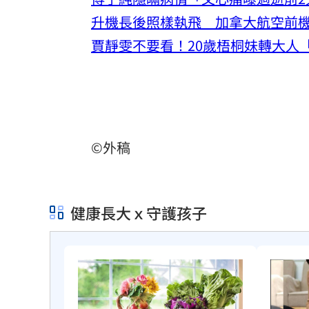
升機長後照樣執飛 加拿大航空前
賈靜雯不要看！20歲梧桐妹轉大人
©外稿
健康長大ｘ守護孩子