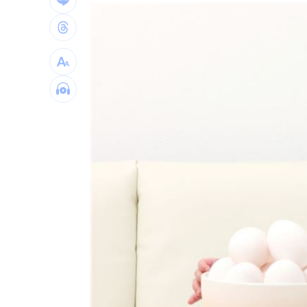
買疫苗被詐10億！昔日半導體CEO認了
劉若雪首度回應！捲入周杰倫私生子風
選手一開口驚豔全場 歌王聽到一半變
台灣彩券開獎直播中
20:31
LIVE三立+24小時直播
15:27
三立iNEWS新聞台線上直播
18:00
台彩父親節推新刮刮樂千萬頭獎超「爸
商場戰國來臨 台中「頂奢大道」逐漸
「拍片人的多重宇宙」職涯論壇9/12登
8國球員齊聚高雄 Formosa 7s掀足球