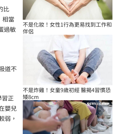
的比
，相當
不是化妝！女性1行為更易找到工作和
蛋過敏
伴侶
吸道不
不是炸雞！女童9歲初經 醫揭4習慣恐
矮8cm
學習正
在嬰兒
較弱，