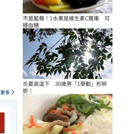
不是藍莓！1水果是維生素C寶庫　可
穩血糖
炎夏高溫下　30歲男「1舉動」秒猝
逝！
更多