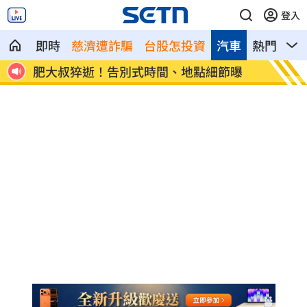
登入
即時
慈濟遭詐騙
台股怎投資
汽車
熱門
影
式時間、地點細節曝
網路降速演習！行政院：政府指
作