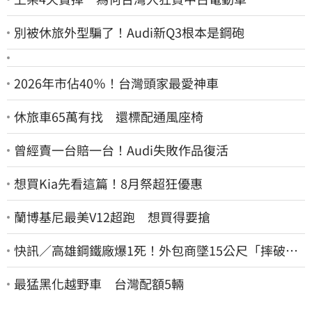
別被休旅外型騙了！Audi新Q3根本是鋼砲
2026年市佔40％！台灣頭家最愛神車
休旅車65萬有找 還標配通風座椅
曾經賣一台賠一台！Audi失敗作品復活
想買Kia先看這篇！8月祭超狂優惠
蘭博基尼最美V12超跑 想買得要搶
快訊／高雄鋼鐵廠爆1死！外包商墜15公尺「摔破頭
亡」
最猛黑化越野車 台灣配額5輛