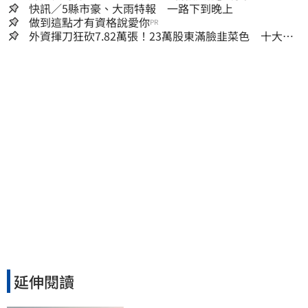
22元 目標價至1000元
快訊／5縣市豪、大雨特報 一路下到晚上
做到這點才有資格說愛你
PR
外資揮刀狂砍7.82萬張！23萬股東滿臉韭菜色 十大賣
超個股一次看
延伸閱讀