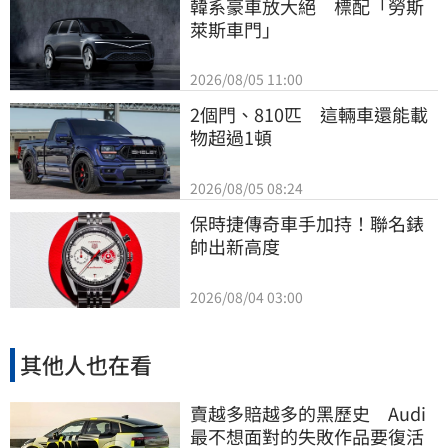
韓系豪車放大絕　標配「勞斯
萊斯車門」
2026/08/05 11:00
2個門、810匹　這輛車還能載
物超過1頓
2026/08/05 08:24
保時捷傳奇車手加持！聯名錶
帥出新高度
2026/08/04 03:00
其他人也在看
賣越多賠越多的黑歷史 Audi
最不想面對的失敗作品要復活