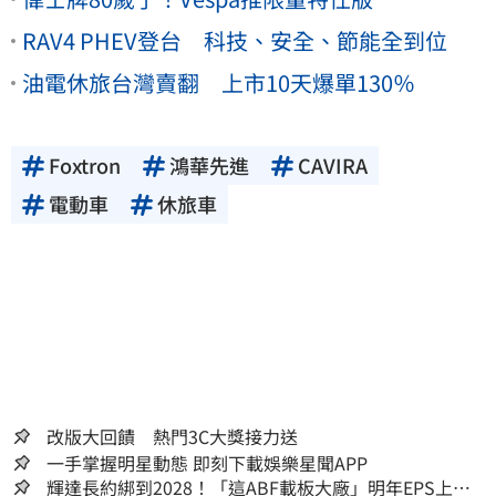
RAV4 PHEV登台 科技、安全、節能全到位
油電休旅台灣賣翻 上市10天爆單130％
Foxtron
鴻華先進
CAVIRA
電動車
休旅車
改版大回饋 熱門3C大獎接力送
一手掌握明星動態 即刻下載娛樂星聞APP
輝達長約綁到2028！「這ABF載板大廠」明年EPS上看