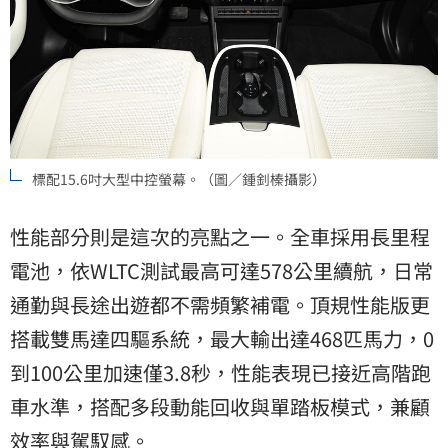
標配15.6吋大型中控螢幕。（圖／鍾釗榛攝影）
性能部分則是這次的亮點之一。全車採用長里程
電池，依WLTC測試最高可達578公里續航，日常
通勤與長途出遊都不需頻繁補電。頂規性能版更
搭載雙馬達四驅系統，最大輸出達468匹馬力，0
到100公里加速僅3.8秒，性能表現已接近高階跑
車水準，搭配多段動能回收與單踏板模式，兼顧
效率與駕馭感。