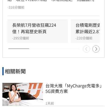
廠力積電，獲八大公股銀行斥資逾1.4億元買超
-316分鐘前
2100張，股價收漲3.21%至67.6元。力積電同日
公布7月營收達66.68億元，年增70.54%，創下
近48個月以來新高，展現強勁成長動能。根據玩
長榮航7月營收狂飆224
台積電刷歷史新
股網統計，國家隊今日買超前十大個股包括華
億！再寫歷史新頁
累計飆近2.87兆
航、第一金、臺企銀及力積電等。專家提醒，股
-295分鐘前
-220分鐘前
市投資具波動風險，投資人應審慎評估並詳閱公
開說明書，盈虧需自負。
相關新聞
台灣大推「MyCharge充電多」
5G資費方案
1天前