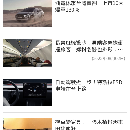
油電休旅台灣賣翻　上市10天
爆單130％
長榮班機驚魂！男乘客急速衝
撞旅客 婦科名醫也掛彩：全
機卡半小時
(2022年08月02日)
自動駕駛近一步！特斯拉FSD
申請在台上路
機車變家具！一張木椅掀起本
田迷瘋狂