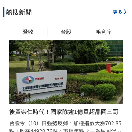
熱搜新聞
更多
營收
台股
毛利率
後黃崇仁時代！國家隊逾1億買超晶圓三哥
台股今（10）日強勢反彈，加權指數大漲702.85
點，收在44928.76點。市場焦點之一為晶圓代工