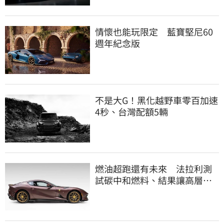
情懷也能玩限定 藍寶堅尼60
週年紀念版
不是大G！黑化越野車零百加速
4秒、台灣配額5輛
燃油超跑還有未來 法拉利測
試碳中和燃料、結果讓高層笑
了