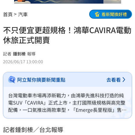
首頁
汽車
看新聞換好禮
不只便宜更超規格！鴻華CAVIRA電動
休旅正式開賣
記者
鍾釗榛
報導
2026/06/17 13:00:00
阿立幫你摘要新聞重點
去看看
台灣電動車市場再添新戰力，由鴻華先進科技打造的純
電SUV「CAVIRA」正式上市，主打國際級規格與高完整
配備，一口氣推出兩款車型，「Emerge長里程版」售價
123.9萬元，「Pioneer長里程性能版」則為138.9萬元，
鎖定中高階電動休旅市場，話題一出就引發關注。
記者鍾釗榛／台北報導