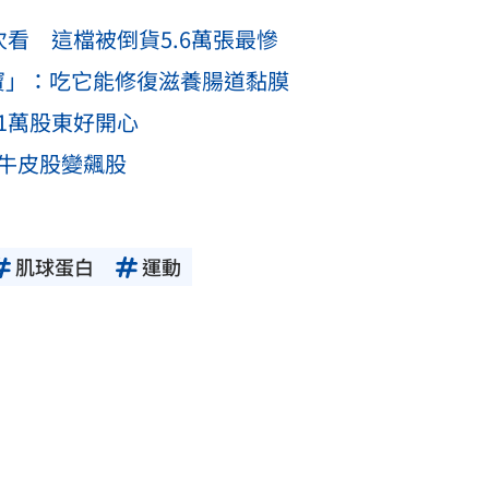
次看 這檔被倒貨5.6萬張最慘
寶」：吃它能修復滋養腸道黏膜
1萬股東好開心
從牛皮股變飆股
肌球蛋白
運動