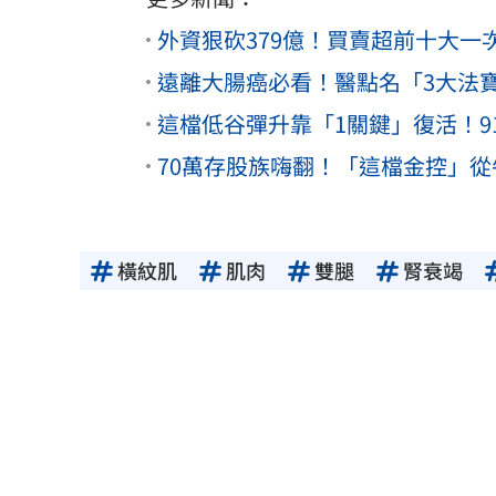
外資狠砍379億！買賣超前十大一
遠離大腸癌必看！醫點名「3大法
這檔低谷彈升靠「1關鍵」復活！9
70萬存股族嗨翻！「這檔金控」
橫紋肌
肌肉
雙腿
腎衰竭