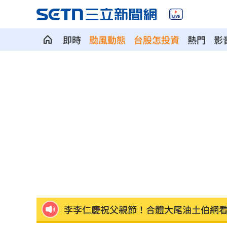
即時
颱風動態
台股怎投資
熱門
影
震後徒手搬瓦礫救人 委國舉重名將摘
魯冰花原唱隔13年開唱 台下驚見一票
長野安曇野暴雨釀土石流 390住宿客受
白海豚轉輕颱！最快「今夜脫離暴風圈
獨／曝YT暫停更3週 南珉貞：不是因為
李李仁慶祝父親節！合體大尾油土伯網
小孩不願繫安全帶！全機乘客慘滯留一