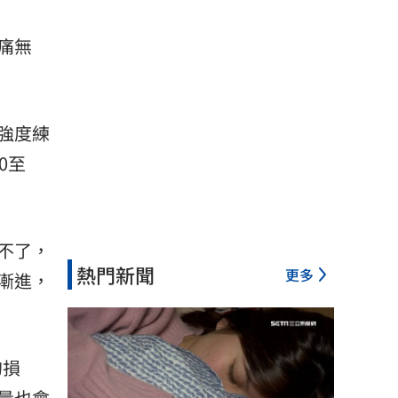
痛無
強度練
0至
不了，
熱門新聞
更多
漸進，
的損
量也會