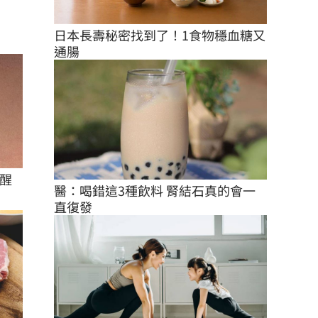
日本長壽秘密找到了！1食物穩血糖又
通腸
醒
醫：喝錯這3種飲料 腎結石真的會一
直復發