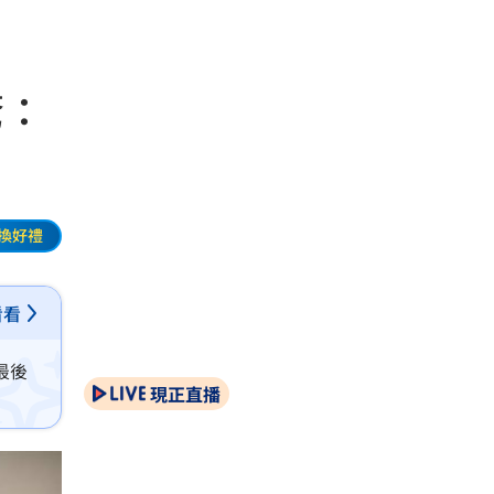
驚：
換好禮
看看
最後
現正直播