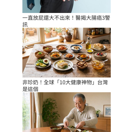
一直放屁還大不出來！醫揭大腸癌3警
訊
非珍奶！全球「10大健康神物」台灣
是這個