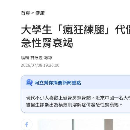
傳與女員工婚外情助升遷 FIFA主席回
首頁
健康
台灣高中生超神！這賽事拿下1金2銀2銅
大學生「瘋狂練腿」代
二伯衣印哈哈鄙卑 專家：別穿去日本
急性腎衰竭
向中國洩半導體機密 前SK海力士員工
基隆房仲淹水控回覆不實 公所：門牌
編輯
許展溢
報導
2026/07/08 19:26:00
戰疫苗！他再批蔣萬安：神也是你鬼也
阿立幫你摘要新聞重點
星二代闖好聲音挨轟 歌手親姊心疼發
命理師騙「子宮有嬰靈」拿雞蛋性侵得
現代不少人喜歡上健身房練身體，近來中國一名大
被醫生診斷出為橫紋肌溶解症併發急性腎衰竭。
42歲情色片女星閃嫁 對象是前職棒投
波克夏出手 砸百億美元投資Alphabet