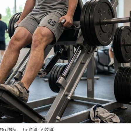
是誰
18:10
責
18:09
關鍵
18:09
成形
12:00
」氣
12:00
場！
10:30
熱潮
10:00
椅到醫院。（示意圖／AI製圖）