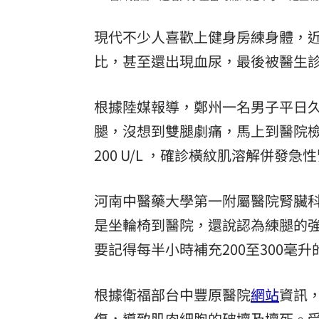
理想混蛋號召粉絲跨海追星吃美食！
18:
現代不少人喜歡上健身房練身體，
比，甚至還出現血尿，最後被醫生
根據陸媒報導，鄭州一名男子平日
腿，沒想到雙腿劇痛，馬上到醫院檢查
200 U/L ，確診橫紋肌溶解併發急
河南中醫藥大學第一附屬醫院腎臟
是坐輪椅到醫院，還說認為練腿的
要記得每半小時補充200至300毫升
根據衛福部台中豐原醫院
網站
資訊
傷，導致肌肉細胞的破壞及壞死。