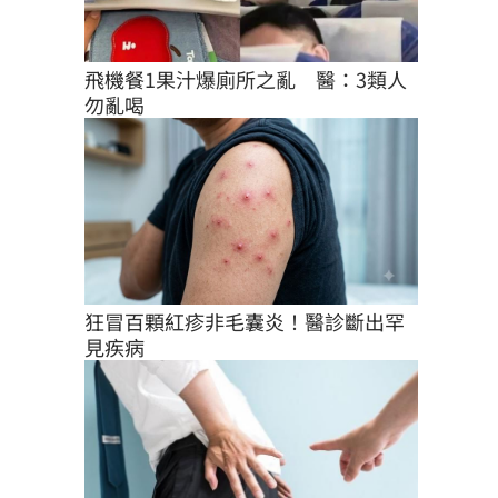
飛機餐1果汁爆廁所之亂　醫：3類人
勿亂喝
狂冒百顆紅疹非毛囊炎！醫診斷出罕
見疾病