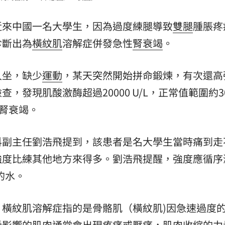
15
近來中國一名大學生，因為過度練腿導致
雙腿
腫脹疼
診斷出為
橫紋肌
溶解症併發急性
腎衰竭
。
久坐，缺少
運動
，某天突然開始拼命鍛煉，有次還高
，發現肌酸激酶超過20000 U/L，正常值範圍約3
性腎衰竭。
科副主任劉浩飛提到，該患者是名大學生當時痛到走
強度比練其他地方來得多。劉浩飛提醒，強度應循序
的水。
，橫紋肌溶解症指的是骨骼肌（橫紋肌)因急速過度
受影響的肌肉通常會出現疼痛或壓痛，肌肉收縮的力