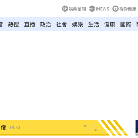
娛樂星聞
iNEWS
祝你健康
音
熱搜
直播
政治
社會
娛樂
生活
健康
國際
雙金
18:43
大咖
18:40
困
18:37
」
18:36
錢
18:34
看傻
18:33
晚
18:32