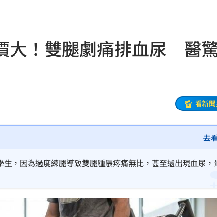
應了
18:31
18:27
價大！雙腿劇痛排血尿 醫
被笑
18:27
慘了
18:25
誤會
18:18
看新聞
是你
18:18
去
聲了
18:13
逞
18:13
學生，因為過度練腿導致雙腿腫脹疼痛無比，甚至還出現血尿，
手
18:12
18:12