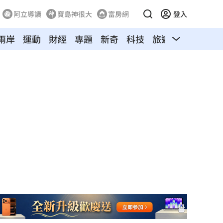
阿立導讀
寶島神很大
富房網
登入
兩岸
運動
財經
專題
新奇
科技
旅遊
汽車
寵物