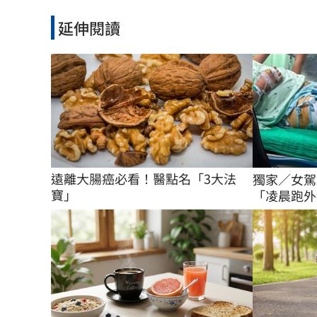
延伸閱讀
遠離大腸癌必看！醫點名「3大法
獨家／女駕
寶」
「凌晨跑外