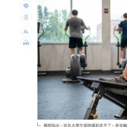
黃仁勳告白喜歡華莎！她尬稱：不知他
風大雨大沒放假？她轟蔣萬安用1句話卸
白海豚沒陸警卻比巴威有感！氣象署曝
台灣彩券開獎直播中
20:31
LIVE三立+24小時直播
15:27
三立iNEWS新聞台線上直播
18:00
商場戰國來臨 台中「頂奢大道」逐漸
台彩父親節推新刮刮樂千萬頭獎超「爸
「拍片人的多重宇宙」職涯論壇9/12登
8國球員齊聚高雄 Formosa 7s掀足球
醫師指出，這名大學生當時痛到走不了，是坐輪