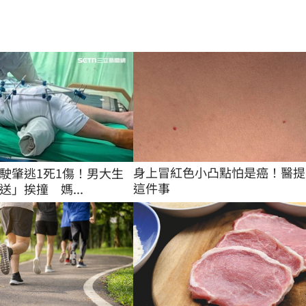
身上冒紅色小凸點怕是癌！醫提
駛肇逃1死1傷！男大生
這件事
送」挨撞 媽...