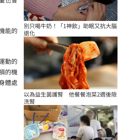
別只喝牛奶！「1神飲」助眠又抗大腦
機能的
退化
運動的
損的機
身體處
以為益生菌護腎　他餐餐泡菜2週後險
洗腎