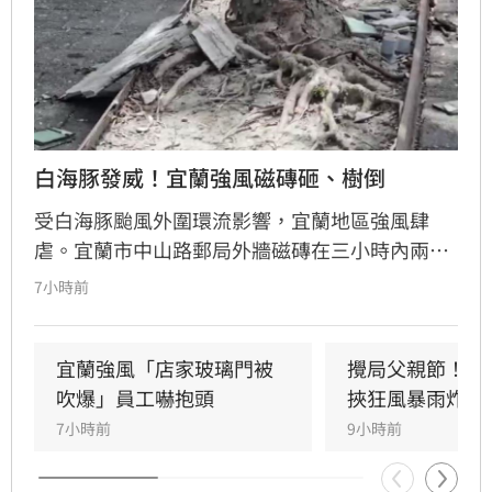
白海豚發威！宜蘭強風磁磚砸、樹倒
受白海豚颱風外圍環流影響，宜蘭地區強風肆
虐。宜蘭市中山路郵局外牆磁磚在三小時內兩度
剝落，武營街亦發生磁磚砸地險象，所幸無人傷
7小時前
亡。此外，五結與三星鄉傳出路樹倒塌，市區選
舉看板受強風吹襲搖搖欲墜，烏石港賞鯨船被迫
全面停駛。
宜蘭強風「店家玻璃門被
攪局父親節！中
吹爆」員工嚇抱頭
挾狂風暴雨炸雙
7小時前
9小時前