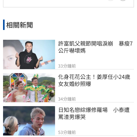
相關新聞
許富凱父親節開唱淚崩　暴瘦7
公斤嚇壞媽
33分鐘前
化身花花公主！姜厚任小24歲
女友婚紗照曝
34分鐘前
日知名戀綜爆修羅場　小泰遭
罵渣男爆哭
53分鐘前