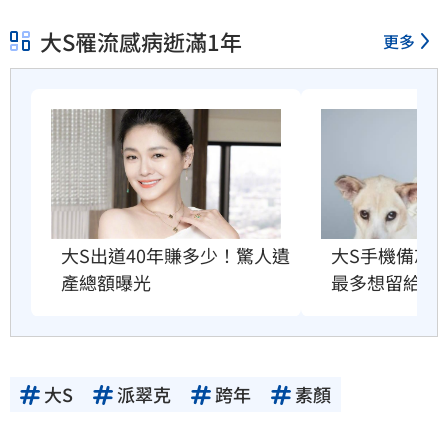
大S罹流感病逝滿1年
更多
大S出道40年賺多少！驚人遺
大S手機備忘
產總額曝光
最多想留給他
大S
派翠克
跨年
素顏