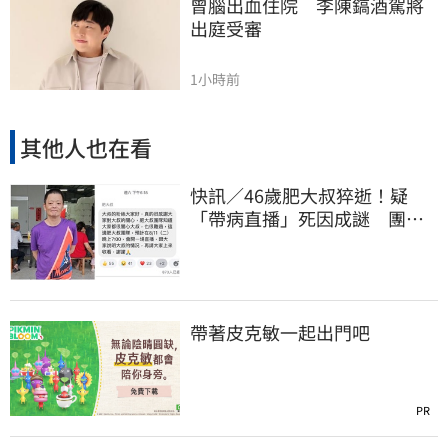
曾腦出血住院　李陳鎬酒駕將
出庭受審
1小時前
其他人也在看
快訊／46歲肥大叔猝逝！疑
「帶病直播」死因成謎 團隊
「證實1事」發聲
帶著皮克敏一起出門吧
PR