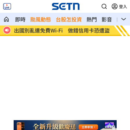
登入
即時
颱風動態
台股怎投資
熱門
影音
熱搜
駁
出國別亂連免費Wi-Fi 做錯信用卡恐遭盜
8月佈
億