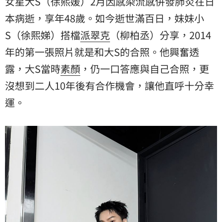
女星大S（徐熙媛）2月因感染流感併發肺炎在日
本病逝，享年48歲。如今逝世滿百日，妹妹小
S（徐熙娣）搭檔
派翠克
（柳柏丞）分享，2014
年的第一張照片就是和大S的合照。他興奮透
露，大S當時
素顏
，仍一口答應與自己合照，更
沒想到二人10年後有合作機會，讓他直呼十分幸
運。