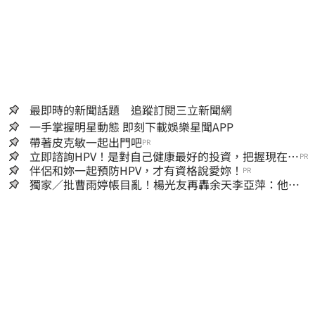
最即時的新聞話題 追蹤訂閱三立新聞網
一手掌握明星動態 即刻下載娛樂星聞APP
帶著皮克敏一起出門吧
PR
立即諮詢HPV！是對自己健康最好的投資，把握現在不
PR
嫌晚！
伴侶和妳一起預防HPV，才有資格說愛妳！
PR
獨家／批曹雨婷帳目亂！楊光友再轟余天李亞萍：他們
工會跟演藝圈沒關