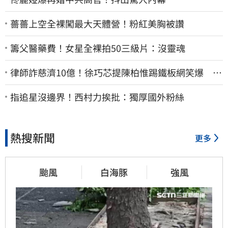
薔薔上空全裸闖最大天體營！粉紅美胸被讚
籌父醫藥費！女星全裸拍50三級片：沒靈魂
律師詐慈濟10億！徐巧芯提陳柏惟踢鐵板網笑爆 律
師再曬1照補刀
指追星沒邊界！西村力挨批：獨厚國外粉絲
熱搜新聞
更多
颱風
白海豚
強風