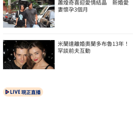
蕭煌奇喜迎愛情結晶　新婚愛
妻懷孕3個月
米蘭達離婚奧蘭多布魯13年！
罕談前夫互動
現正直播