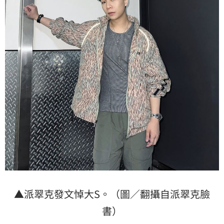
▲派翠克發文悼大S。（圖／翻攝自派翠克臉
書）