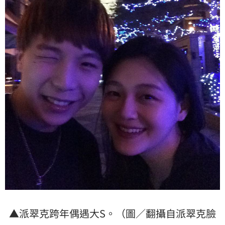
▲派翠克跨年偶遇大S。（圖／翻攝自派翠克臉