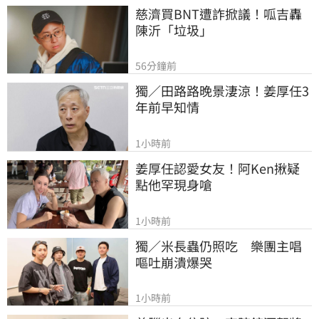
慈濟買BNT遭詐掀議！呱吉轟
陳沂「垃圾」
56分鐘前
獨／田路路晚景淒涼！姜厚任3
年前早知情
1小時前
姜厚任認愛女友！阿Ken揪疑
點他罕現身嗆
1小時前
獨／米長蟲仍照吃　樂團主唱
嘔吐崩潰爆哭
1小時前