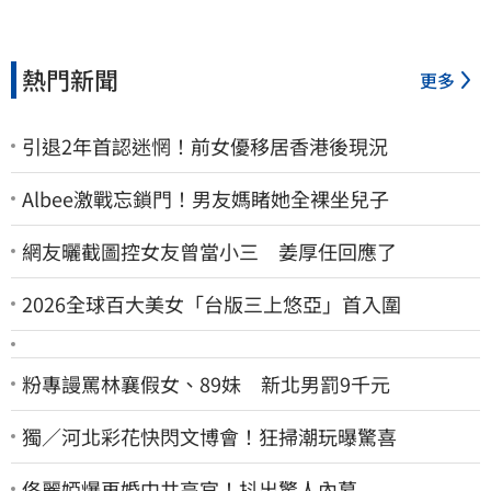
熱門新聞
更多
引退2年首認迷惘！前女優移居香港後現況
Albee激戰忘鎖門！男友媽睹她全裸坐兒子
網友曬截圖控女友曾當小三 姜厚任回應了
2026全球百大美女「台版三上悠亞」首入圍
粉專謾罵林襄假女、89妹 新北男罰9千元
獨／河北彩花快閃文博會！狂掃潮玩曝驚喜
佟麗婭爆再婚中共高官！抖出驚人內幕