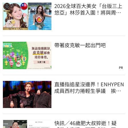
2026全球百大美女「台版三上
悠亞」林莎首入圍！將與周子
瑜、舒華競爭
帶著皮克敏一起出門吧
PR
直播指追星沒邊界！ENHYPEN
成員西村力捲輕生爭議 挨
批：獨厚國外粉絲
快訊／46歲肥大叔猝逝！疑