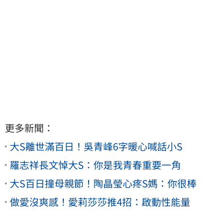
更多新聞：
大S離世滿百日！吳青峰6字暖心喊話小S
羅志祥長文悼大S：你是我青春重要一角
大S百日撞母親節！陶晶瑩心疼S媽：你很棒
做愛沒爽感！愛莉莎莎推4招：啟動性能量