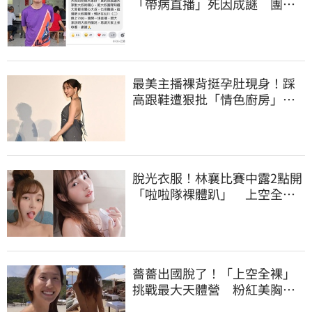
「帶病直播」死因成謎 團隊
「證實1事」發聲
最美主播裸背挺孕肚現身！踩
高跟鞋遭狠批「情色廚房」：
根本是肚兜
脫光衣服！林襄比賽中露2點開
「啦啦隊裸體趴」 上空全裸
被看光光
薔薔出國脫了！「上空全裸」
挑戰最大天體營 粉紅美胸被
路人狂讚