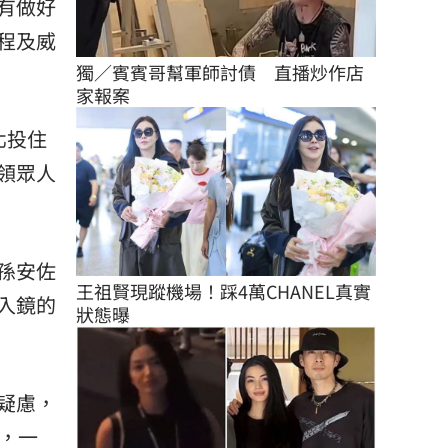
有做好
程及威
獨／賓賓哥幫軍師討債　直播炒作店
家報案
北投住
領眾人
孫安佐
王祖賢現蹤機場！踩4萬CHANEL真實
入鏡的
狀態曝
疑慮，
，一