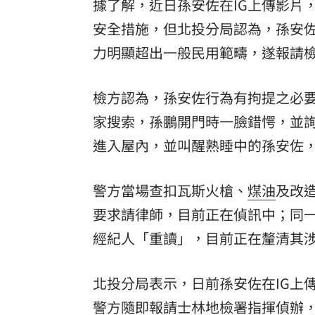
據了解，近日孫安佐在IG上傳影片
安全措施，但北投分局認為，孫安
力明顯超出一般民用範疇，遂報請
檢方認為，孫安佐行為有拘提之必
家搜索，孫鵬開門時一臉錯愕，並
進入屋內，並叫醒熟睡中的孫安佐
警方當場查扣瓦斯火槍、
煤油
及改
要求請律師，目前正在偵訊中；同
經紀人「重讀」，目前正在釐清其
北投分局表示，日前孫安佐在IG上
警方隨即報請士林地檢署指揮偵辦，