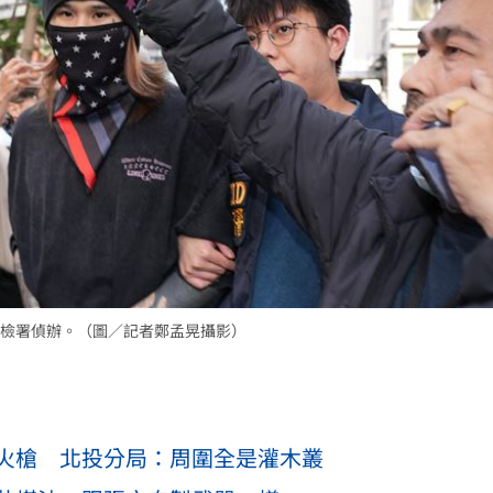
檢署偵辦。（圖／記者鄭孟晃攝影）
火槍 北投分局：周圍全是灌木叢