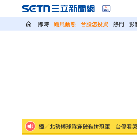
即時
颱風動態
台股怎投資
熱門
影
每股配12.8元的它 Ｑ2營收曝光
00:00
連續2場安打！ 林安可掃二壘打貢獻1
歐洲避暑天堂失守！地中海熱到像溫泉
3歲米格魯偷吃軟糖 被催吐後好有戲
23
獨／北勢棒球隊穿破鞋拚冠軍 台僑看
南港Lalaport鷹架坍塌！3櫃位暫停營業