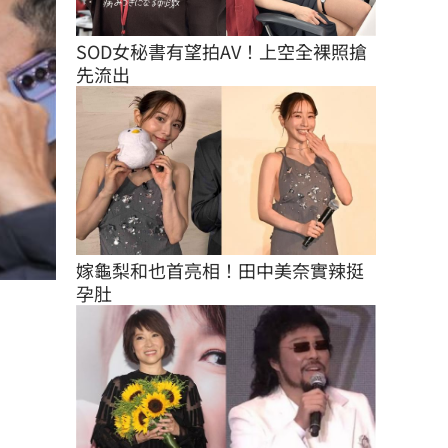
SOD女秘書有望拍AV！上空全裸照搶
先流出
嫁龜梨和也首亮相！田中美奈實辣挺
孕肚