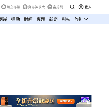
阿立導讀
寶島神很大
富房網
登入
兩岸
運動
財經
專題
新奇
科技
旅遊
汽車
寵物