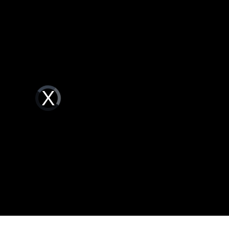
禁見
23:05
年
22:55
成形
22:54
22:52
Video
Player
is
loading.
成形
12:00
」氣
12:00
場！
10:30