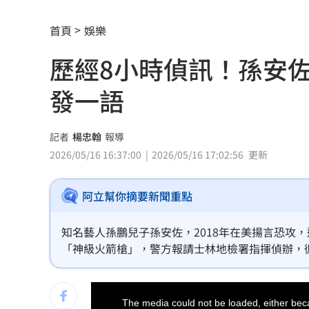
北市教育局再喊虐童案遭渲染！林月琴
首頁
娛樂
疊單計薪遭控違法 UberEats都說了
23
歷經8小時偵訊！孫安
兆基前董座聲押禁見 林佑任200萬交保
發一語
白海豚「一路搖擺」！週末各地風雨時
跨縣市「送肉粽」碰音樂節！遊客正面
記者
楊忠翰
報導
2026/05/16 16:37:00
2026/05/16 17:02:56
更新
橘貓「阿咪」離家百天 主人祭20萬元
阿立幫你摘要新聞重點
挺蘇巧慧！回顧蔡英文新北寫下1驚人紀
勝騎士7局失2分好投 兄弟本季澄清湖
知名藝人孫鵬兒子孫安佐，2018年在美揚言恐攻，
「神級火箭槍」，警方報請士林地檢署指揮偵辦，
大盤回神誰最猛？18檔台股ETF失土收復
紀人「重讀」依公共危險及恐嚇公眾等罪嫌移送法
This
自癒能力超群？柯P才拄拐杖 隔天能跳
is
a
The media could not be loaded, either beca
modal