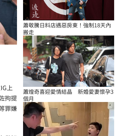
蕭敬騰日料店遇惡房東！強制18天內
搬走
IG上
蕭煌奇喜迎愛情結晶　新婚愛妻懷孕3
佐拘提
個月
等罪嫌