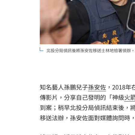
北投分局偵訊後將孫安佐移送士林地檢署偵辦。
知名藝人孫鵬兒子
孫安佐
，2018
傳影片，分享自己發明的「神級
火
到案；稍早北投分局偵訊結束後，
移送法辦，孫安佐面對媒體詢問時