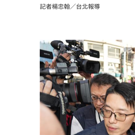
記者楊忠翰／台北報導
8國球員齊聚高雄 Formosa 7s掀足球
理想混蛋號召粉絲跨海追星吃美食！
18: