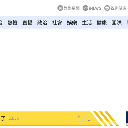
娛樂星聞
iNEWS
祝你健康
音
熱搜
直播
政治
社會
娛樂
生活
健康
國際
打點
23:59
23:53
:48
哭了
23:36
23:34