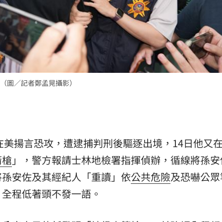
（圖／記者鄭孟晃攝影）
年在美揚言恐攻，遭逮捕判刑後驅逐出境，14日他又在
箭槍
」，警方報請士林地檢署指揮偵辦，循線將孫安
將孫安佐及其經紀人「重讀」依
公共危險
及恐嚇公眾
，全程低著頭不發一語。