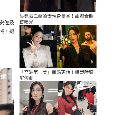
吳建豪二婚嬌妻現身曼谷！甜蜜合照
首曝光
安佐及
械，避
「亞洲第一美」離婚更辣！轉戰陸豎
屏短劇