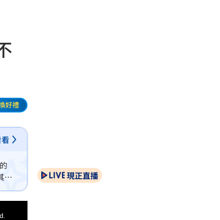
不
換好禮
看看
明的
現正直播
其經
d.