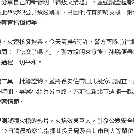
，分享自己的新發明「神級火箭槍」，並強調全程都
佐此舉涉犯公共危險等罪，只因他持有的噴火槍，射
檢察官指揮偵辦。
要，火速核發拘票，今天清晨6時許，警方率隊前往
詢問：「怎麼了嗎？」，警方說明來意後，孫鵬便帶
，過程一切平和。
造工具一批等證物，並將孫安佐帶回北投分局調查，
一時間，專案小組兵分兩路，亦前往新
北市
逮捕一起
涉案情節。
傳測試噴火槍的影片，火焰效果巨大，引發公眾安全
16日清晨檢察官指揮北投分局及台北市刑大等單位