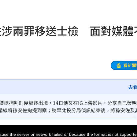
開嗆
23:33
:33
佐涉兩罪移送士檢 面對媒體
23:26
程曝
23:26
迎煞
23:21
看新聞
懸賞
23:21
去
錄
23:18
首勝
23:15
遭逮捕判刑後驅逐出境，14日他又在IG上傳影片，分享自己發
循線將孫安佐拘提到案；稍早北投分局偵訊結束後，將孫安佐及
23:07
辦，孫安佐面對媒體詢問時，全程低著頭不發一語。
23:07
use the server or network failed or because the format is not supporte