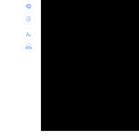
window.
兆基債務風暴！李建成遭當庭逮補聲押
父逝世也不敢回家！男殺友後躲深山21
蔡英文重磅出手！民進黨「第二戰場」
吹冷氣30小時出事！女子全身抽搐送醫
台灣彩券開獎直播中
20:31
LIVE三立+24小時直播
15:27
三立iNEWS新聞台線上直播
18:00
商場戰國來臨 台中「頂奢大道」逐漸
台彩父親節推新刮刮樂千萬頭獎超「爸
「拍片人的多重宇宙」職涯論壇9/12登