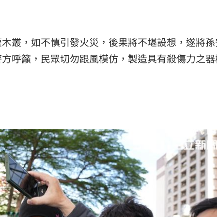
灌木叢，如不慎引發火災，後果將不堪設想，遂將孫
警方呼籲，民眾切勿跟風模仿，製造具有殺傷力之器