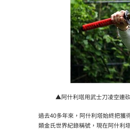
▲阿什利塔用武士刀凌空連砍
過去40多年來，阿什利塔始終把獲
類金氏世界紀錄稱號，現在阿什利塔