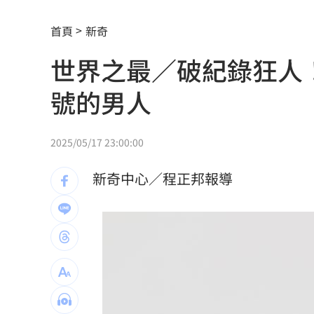
俄軍空襲烏克蘭首都基輔及周邊 4人喪
首頁
新奇
費仔確定成自由球員 下一步動向引人
世界之最／破紀錄狂人
米蘭達離婚奧蘭多布魯13年！罕談前夫
號的男人
美制裁杜拜加密幣交所！控助伊朗革命
美就業數據爆冷 這信號Fed升息警報降
2025/05/17 23:00:00
梅西父親病逝享壽68歲 一路陪伴兒闖
新奇中心／程正邦報導
5登山客2025年雪崩失蹤 尼泊爾尋獲遺
喝錯傷身！營養師整理喝咖啡「7大守則
美：東南亞詐騙園區多由中國背景組織
拆監獄家書見「叫別人老婆」人妻氣炸