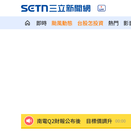
即時
颱風動態
台股怎投資
熱門
影
Fed沒升息股市跌 投信揭下一步布局方
少女在家產子男嬰夭折 裹毛巾藏住處
劍橋最年輕黑人教授閃辭！爆論文抄襲
遊日瘋買恢復衣「穿」越疲勞 2因素助
煮菜遭婆婆罵！尫勸別計較 人妻嘆像
新／白海豚近北部海面！氣象署發豪雨
南電Q2財報公布後 目標價調升
00:00