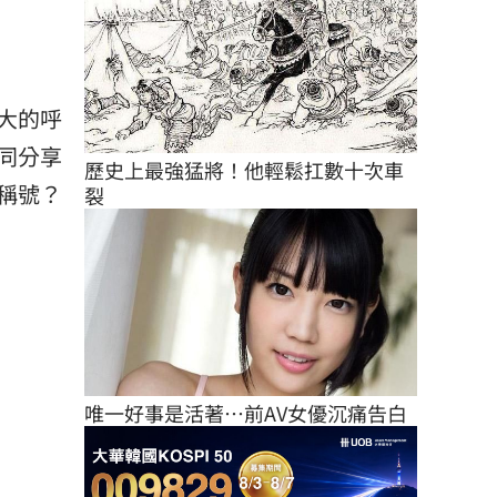
大的呼
同分享
歷史上最強猛將！他輕鬆扛數十次車
稱號？
裂
唯一好事是活著…前AV女優沉痛告白