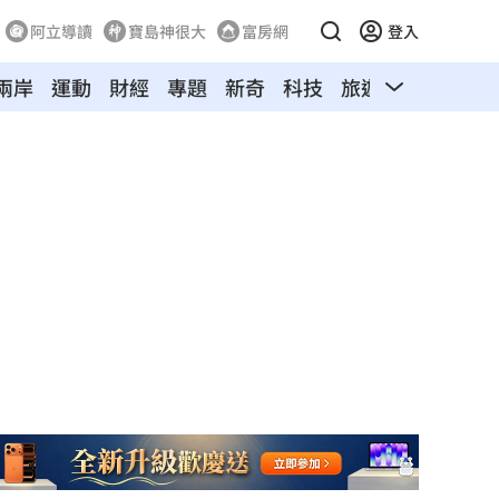
阿立導讀
寶島神很大
富房網
登入
兩岸
運動
財經
專題
新奇
科技
旅遊
汽車
寵物