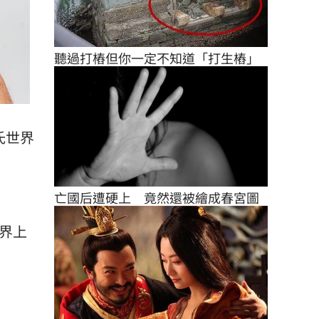
聽過打樁但你一定不知道「打生樁」
氏世界
亡國后遭硬上　竟然還被繪成春宮圖
世界上