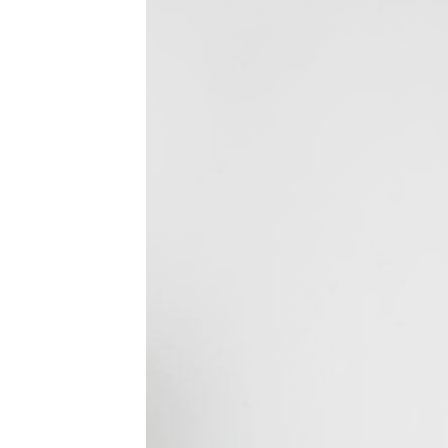
ETF存到2千萬退休！他因1封信重回職場
社宅包租爆糾紛 房客控業者硬闖屋內
馬斯克蓋地球最大晶圓廠 專家揭3大隱
台灣彩券開獎直播中
20:31
LIVE三立+24小時直播
15:27
三立iNEWS新聞台線上直播
18:00
台彩父親節推新刮刮樂千萬頭獎超「爸
商場戰國來臨 台中「頂奢大道」逐漸
「拍片人的多重宇宙」職涯論壇9/12登
8國球員齊聚高雄 Formosa 7s掀足球