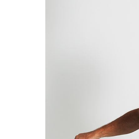
理想混蛋號召粉絲跨海追星吃美食！
18: