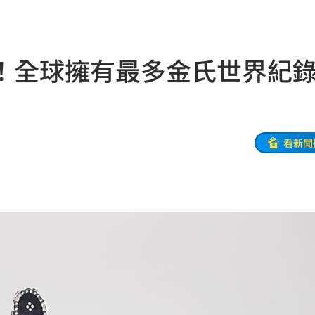
命
23:59
關注
23:50
！全球擁有最多金氏世界紀
互動
23:40
衛隊
23:37
溫
23:34
看新聞
足壇
23:31
體
23:29
」
23:27
主導
23:25
23:22