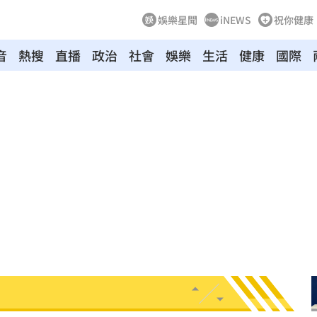
娛樂星聞
iNEWS
祝你健康
音
熱搜
直播
政治
社會
娛樂
生活
健康
國際
向
01:22
多日
01:08
造假
00:18
旺
00:15
台傭
00:12
特報
00:01