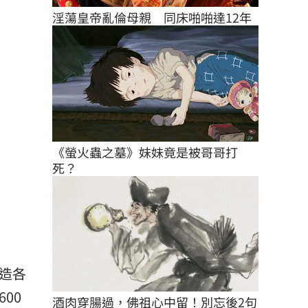
淫蕩皇帝亂倫母親　同床啪啪達12年
《螢火蟲之墓》妹妹竟是被哥哥打
死？
造各
00
酒肉穿腸過，佛祖心中留！別忘後2句