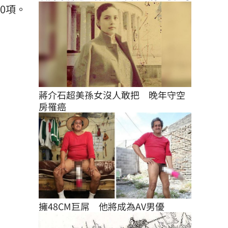
0項。
蔣介石超美孫女沒人敢把　晚年守空
房罹癌
擁48CM巨屌　他將成為AV男優