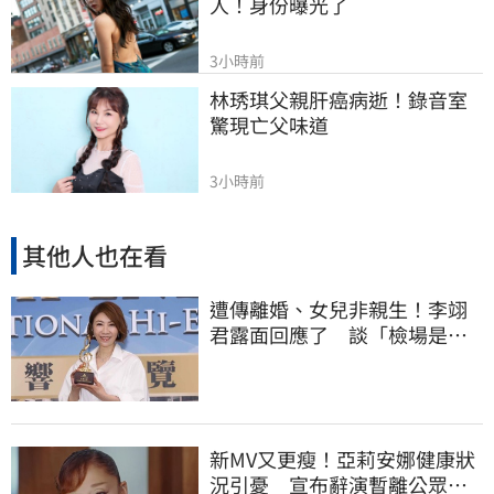
人！身份曝光了
3小時前
林琇琪父親肝癌病逝！錄音室
驚現亡父味道
3小時前
其他人也在看
遭傳離婚、女兒非親生！李翊
君露面回應了 談「檢場是否
驗DNA」反應曝
新MV又更瘦！亞莉安娜健康狀
況引憂 宣布辭演暫離公眾視