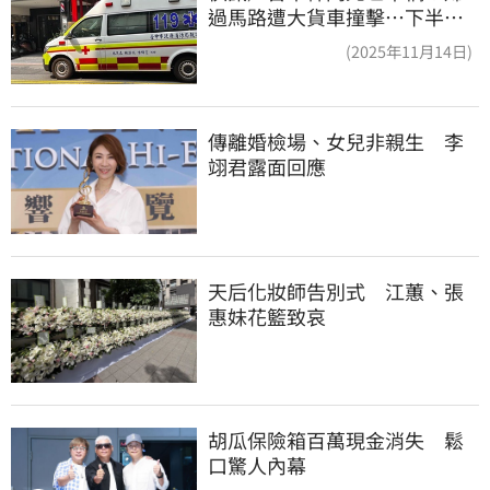
過馬路遭大貨車撞擊…下半身
輾碎慘死路口
(2025年11月14日)
傳離婚檢場、女兒非親生　李
翊君露面回應
天后化妝師告別式　江蕙、張
惠妹花籃致哀
胡瓜保險箱百萬現金消失　鬆
口驚人內幕