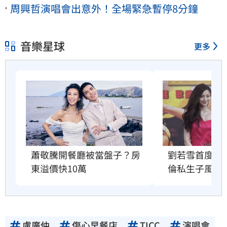
周興哲演唱會出意外！全場緊急暫停8分鐘
音樂星球
更多
蕭敬騰開餐廳被當盤子？房
劉若雪首度回
東溢價快10萬
倫私生子風波
盧廣仲
傷心早餐店
TICC
演唱會