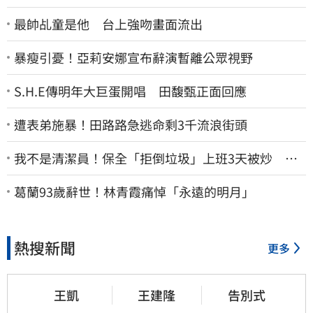
最帥乩童是他 台上強吻畫面流出
暴瘦引憂！亞莉安娜宣布辭演暫離公眾視野
S.H.E傳明年大巨蛋開唱 田馥甄正面回應
遭表弟施暴！田路路急逃命剩3千流浪街頭
我不是清潔員！保全「拒倒垃圾」上班3天被炒 找
法院討公道結果出爐
葛蘭93歲辭世！林青霞痛悼「永遠的明月」
熱搜新聞
更多
王凱
王建隆
告別式