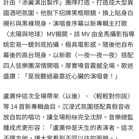
計由「添翼演出製作」團隊打造，打造成大型異
國酒吧氛圍。他脫下招牌黑框眼鏡，換上貼身白
襯衫與黑褲現身，演唱會序幕以新專輯主打歌
〈太陽與地球〉MV揭開，該 MV 由金馬攝影指導
姚宏易一鏡到底拍攝，極具電影感。隨後他自布
幕後的高台現身，以新歌〈一夜一夜一夜〉搭配
四人弦樂團深情開唱，厚實嗓音震撼全場，歌迷
盛讚：「是我聽過最靠近心臟的演唱會！」
盧廣仲這次全場帶來〈以後〉、〈輕輕對你說〉
等 14 首新專輯曲目，沉浸式氛圍搭配真假音收
放自如的唱功，讓全場粉絲完全沈醉。音樂總監
鍾成虎更形容：「盧廣仲是天生的表演者，這次
不彈吉他，讓大家看到不同以往的面貌。」