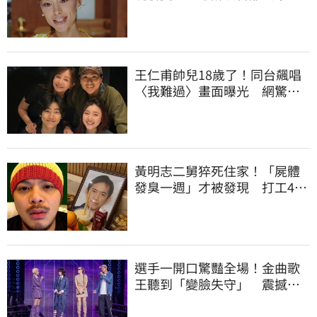
野
王仁甫帥兒18歲了！同台飆唱
〈我難過〉畫面曝光 網驚：
長一模一樣
黃明志二舅猝死住家！「屍體
發臭一週」才被發現 打工40
年悲慘餘生曝
選手一開口驚豔全場！金曲歌
王聽到「變臉失守」 震撼畫
面全被拍