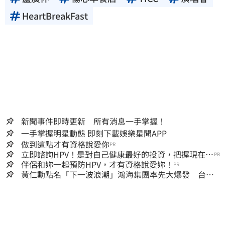
HeartBreakFast
新聞事件即時更新 所有消息一手掌握！
一手掌握明星動態 即刻下載娛樂星聞APP
做到這點才有資格說愛你
PR
立即諮詢HPV！是對自己健康最好的投資，把握現在不
PR
嫌晚！
伴侶和妳一起預防HPV，才有資格說愛妳！
PR
黃仁勳點名「下一波浪潮」鴻海集團率先大爆發 台股
這族群全面噴出