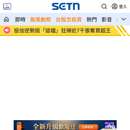
登入
即時
颱風動態
台股怎投資
熱門
影音
熱搜
很高
投信逆勢挺「這檔」狂掃近7千張奪買超王
Min
校