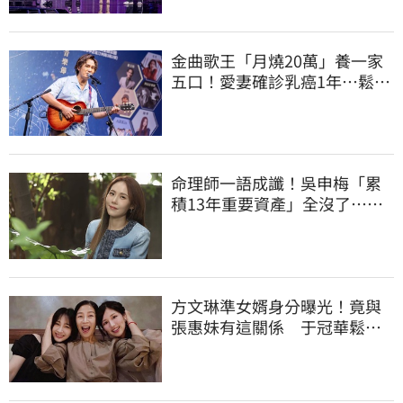
金曲歌王「月燒20萬」養一家
五口！愛妻確診乳癌1年…鬆口
治療近況
命理師一語成讖！吳申梅「累
積13年重要資產」全沒了…急
報案求助
方文琳準女婿身分曝光！竟與
張惠妹有這關係 于冠華鬆口
真實交情