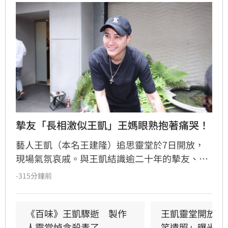
摯友「長相激似王凱」王媽眼熟抱著痛哭！
藝人王凱（本名王建隆）追思靈堂於7日開放，
現場氣氛哀戚。與王凱結識逾二十年的摯友、邱
瓈寬特助Jeff現身協助打點後事。由於兩人外貌
-315分鐘前
神似，王凱母親見到Jeff時悲從中來並相擁落
淚，場面令人鼻酸。得知王凱在台北缺乏親友協
助，演藝圈大姐大邱瓈寬展現義氣，主動承擔治
《百味》王凱驟逝　製作
王凱靈堂開放　
喪事宜並指派Jeff全程留守，陪伴王凱走完人生
人靈堂悼念殺青了
笑遺照」曝光