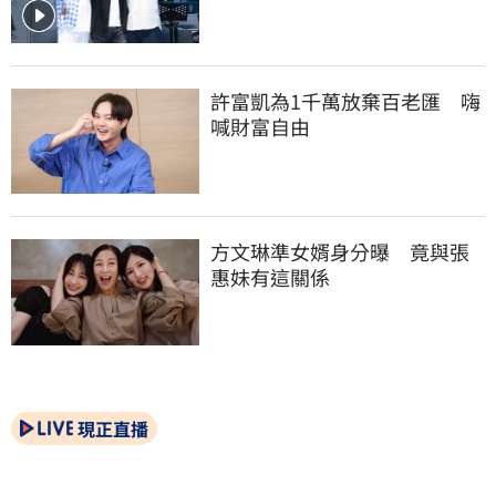
許富凱為1千萬放棄百老匯　嗨
喊財富自由
方文琳準女婿身分曝　竟與張
惠妹有這關係
現正直播