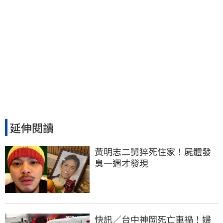
延伸閱讀
黃明志二舅猝死住家！屍體發
臭一週才發現
快訊／台中神岡死亡車禍！婦