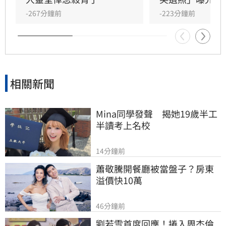
最後一程。這場深厚的兄弟情誼與邱瓈寬的溫暖
-267分鐘前
-223分鐘前
義舉，成為家屬在面臨驟變時最堅強的後盾，各
界也紛紛對這
相關新聞
Mina同學發聲　揭她19歲半工
半讀考上名校
14分鐘前
蕭敬騰開餐廳被當盤子？房東
溢價快10萬
46分鐘前
劉若雪首度回應！捲入周杰倫