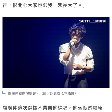
裡，很開心大家也跟我一起長大了。」
盧廣仲舉辦演唱會。（圖／記者鄭孟晃攝影）
盧廣仲這次選擇不帶吉他純唱，他幽默透露原