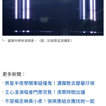
盧廣仲舉辦演唱會。（圖／記者鄭孟晃攝影）
更多新聞：
男星半夜學開車疑撞鬼！濃霧散去變墓仔坡
王心凌演唱會門票完售！清票時間出爐
不是楊丞琳黃小柔！張棋惠組女團找她一起