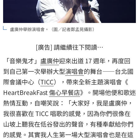
盧廣仲舉辦演唱會。（圖／記者鄭孟晃攝影）
[廣告] 請繼續往下閱讀…
「音樂鬼才」
盧廣仲
迎來出道 17 週年，再度回
到自己第一次舉辦大型
演唱會
的舞台——台北國
際會議中心（
TICC
），帶來全新主題演唱會《
HeartBreakFast
傷心早餐店
》。開場他便和歌迷
熱情互動，自嘲笑說：「大家好，我是盧廣仲，
我很喜歡在 TICC 唱歌的感覺，因為你們很像在
山坡上聽我在低谷發出的聲音，有種奉獻給你們
的感覺。其實我人生第一場大型演唱會也是在這