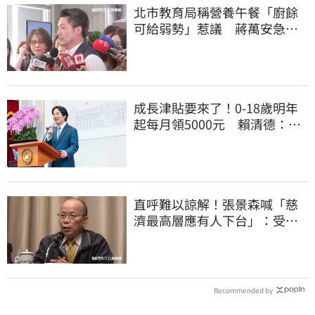
北市教育局稱營養午餐「廚餘
可給弱勢」惹議 蔣萬安急
喊：不會這樣做
成長津貼要來了！0-18歲明年
起每月領5000元 賴清德：此
時不生更待何時
直呼難以諒解！張景森喊「慈
濟最高層應有人下台」：受害
者是捐款的大眾
Recommended by