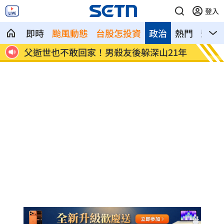
登入
即時
颱風動態
台股怎投資
政治
熱門
影音
1年
蔡英文重磅出手！民進黨「第二戰場」成
吹冷氣
形