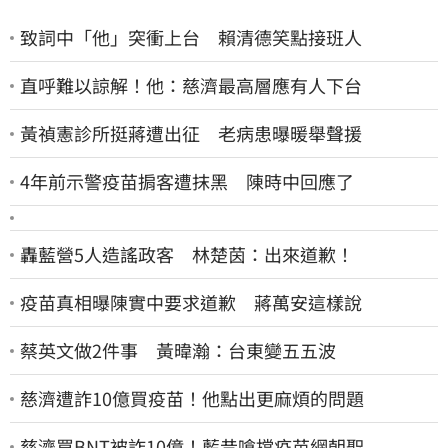
致詞中「他」突衝上台 賴清德笑點接班人
直呼難以諒解！他：慈濟最高層應有人下台
黃禎憲診所挺蔣遭出征 老病患曝暖舉聲援
4年前示警疫苗掮客遭抹黑 陳時中回應了
轟藍營5人造謠政客 林楚茵：出來道歉！
疫苗真相曝陳實中要求道歉 蔣萬安這樣說
蔡英文做2件事 黃暐瀚：台東變五五波
慈濟遭詐10億買疫苗！他點出更麻煩的問題
慈濟買BNT被詐10億！藍昔嗆擋疫苗網朝聖