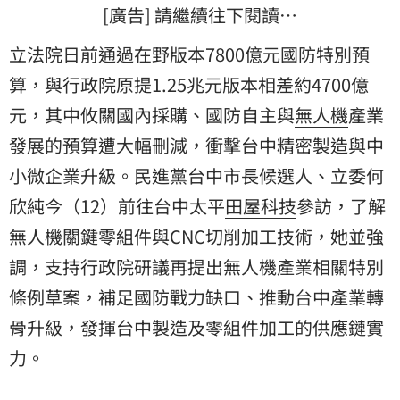
[廣告] 請繼續往下閱讀…
立法院日前通過在野版本7800億元
國防特別預
算
，與行政院原提1.25兆元版本相差約4700億
元，其中攸關國內採購、國防自主與
無人機
產業
發展的預算遭大幅刪減，衝擊台中精密製造與中
小微企業升級。民進黨台中市長候選人、立委
何
欣純
今（12）前往台中太平
田屋科技
參訪，了解
無人機關鍵零組件與CNC切削加工技術，她並強
調，支持行政院研議再提出無人機產業相關特別
條例草案，補足國防戰力缺口、推動台中產業轉
骨升級，發揮台中製造及零組件加工的供應鏈實
力。