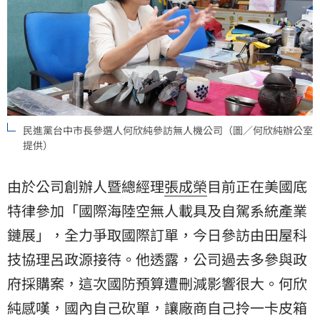
民進黨台中市長參選人何欣純參訪無人機公司（圖／何欣純辦公室
提供）
由於公司創辦人暨總經理
張成榮
目前正在美國底
特律參加「國際海陸空無人載具及自駕系統產業
鏈展」，全力爭取國際訂單，今日參訪由田屋科
技協理呂政源接待。他透露，公司過去多參與政
府採購案，這次國防預算遭刪減影響很大。何欣
純感嘆，國內自己砍單，讓廠商自己拎一卡皮箱