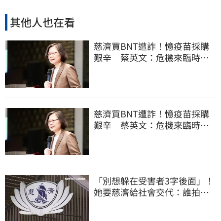
其他人也在看
慈濟買BNT遭詐！憶疫苗採購
艱辛 蔡英文：危機來臨時務
必相信專業
慈濟買BNT遭詐！憶疫苗採購
艱辛 蔡英文：危機來臨時務
必相信專業
「別想躲在受害者3字後面」！
她要慈濟給社會交代：誰拍板
付10.6億