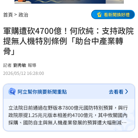
首頁
政治
看新聞換好禮
軍購遭砍4700億！何欣純：支持政院
提無人機特別條例「助台中產業轉
骨」
記者
劉秀敏
報導
2026/05/12 16:28:00
阿立幫你摘要新聞重點
去看看
立法院日前通過在野版本7800億元國防特別預算，與行
政院原提1.25兆元版本相差約4700億元，其中攸關國內
採購、國防自主與無人機產業發展的預算遭大幅刪減，
衝擊台中精密製造與中小微企業升級。民進黨台中市長
候選人、立委何欣純今（12）前往台中太平田屋科技參