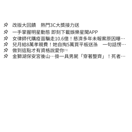
改版大回饋 熱門3C大獎接力送
一手掌握明星動態 即刻下載娛樂星聞APP
女律師代購疫苗騙走10.6億！慈濟多年未報案原因曝：
檢警上門才知被騙
兒月給8萬孝親費！她自掏5萬買平板送孫 一句話愣原
地「傷心不已」
做到這點才有資格說愛你
PR
金獅湖保安宮後山…掛一具男屍「穿著整齊」！死者身
份曝