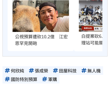
白提案砍6.6
公視預算遭砍10.2億　江宏
理站可能關門
恩罕見開砲
何欣純
張成榮
田屋科技
無人機
國防特別預算
軍購