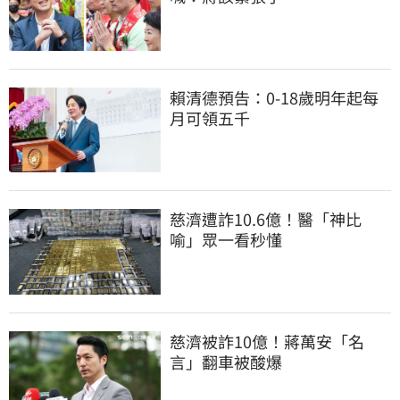
賴清德預告：0-18歲明年起每
月可領五千
慈濟遭詐10.6億！醫「神比
喻」眾一看秒懂
慈濟被詐10億！蔣萬安「名
言」翻車被酸爆