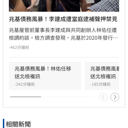
兆基債務風暴！李建成遭當庭逮補聲押禁見
兆基屋管前董事長李建成與共同創辦人林佑任遭
檢調約談。檢方調查發現，兆基於2020年發行公
司債吸金逾18億元，李建成涉嫌挪用7億資金轉
-462分鐘前
作私人投資及支付前妻生活開銷，涉嫌掏空公
司。檢調於7日兵分多路搜索並約談相關人等，
李建成移送北檢複訊後遭當庭逮捕，聲押禁見。
兆基債務風暴！林佑任移
兆基債務風暴！
據悉，李建成前妻已先行出境，檢方將持續追查
送北檢複訊
送北檢複訊
資金流向。此案引發廣大投資人恐慌，目前林佑
-342分鐘前
-185分鐘前
任仍在複訊中。
相關新聞