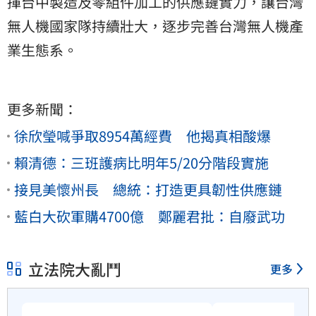
揮台中製造及零組件加工的供應鏈實力，讓台灣
無人機國家隊持續壯大，逐步完善台灣無人機產
業生態系。
更多新聞：
徐欣瑩喊爭取8954萬經費 他揭真相酸爆
賴清德：三班護病比明年5/20分階段實施
接見美懷州長 總統：打造更具韌性供應鏈
藍白大砍軍購4700億 鄭麗君批：自廢武功
立法院大亂鬥
更多