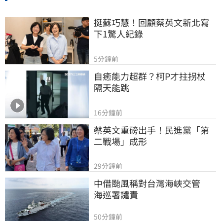
挺蘇巧慧！回顧蔡英文新北寫
下1驚人紀錄
5分鐘前
自癒能力超群？柯P才拄拐杖　
隔天能跳
16分鐘前
蔡英文重磅出手！民進黨「第
二戰場」成形
29分鐘前
中借颱風稱對台灣海峽交管　
海巡署譴責
50分鐘前