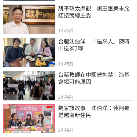
魏平政太樂觀　爆王惠美未允
諾接競總主委
1小時前
合體沈伯洋　「過來人」陳時
中送3叮嚀
1小時前
台籍教師在中國被拘禁！海基
會揭可能原因
2小時前
揭家族故事　沈伯洋：我阿嬤
是越南新住民
2小時前