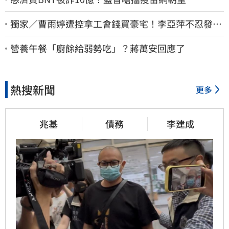
獨家／曹雨婷遭控拿工會錢買豪宅！李亞萍不忍發
聲：余天管工會都貼錢
營養午餐「廚餘給弱勢吃」？蔣萬安回應了
熱搜新聞
更多
兆基
債務
李建成