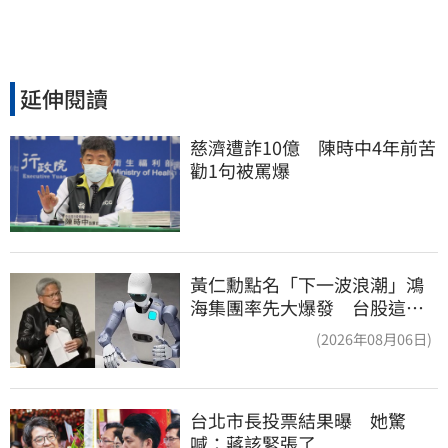
延伸閱讀
慈濟遭詐10億　陳時中4年前苦
勸1句被罵爆
黃仁勳點名「下一波浪潮」鴻
海集團率先大爆發 台股這族
群全面噴出
(2026年08月06日)
台北市長投票結果曝　她驚
喊：蔣該緊張了