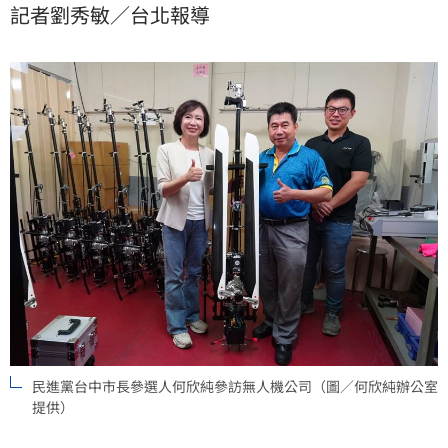
記者劉秀敏／台北報導
訪，了解無人機關鍵零組件與CNC切削加工技術，她並
強調，支持行政院研議再提出無人機產業相關特別條例
草案，補足國防戰力缺口、推動台中產業轉骨升級，發
民進黨台中市長參選人何欣純參訪無人機公司（圖／何欣純辦公室
提供）