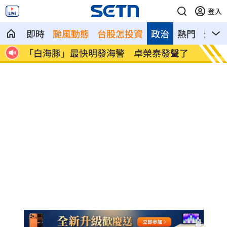
登入
即時
颱風動態
台股怎投資
政治
熱門
影音
受影
「白海豚」最快明發海警 卓榮泰發聲了
李棟旭