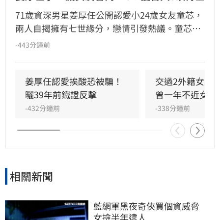
71歲資深男星姜厚任公開認愛小24歲女友童芯，
兩人自揭擁有七世緣分，戀情引發熱議。童芯被
譽為全方位學霸，擁有146高智商，不僅取得台
-443分鐘前
大三個碩士與博士學位，更曾在美擔任科技研究
員18年。姜厚任因惜才擔任其事業集團總裁，協
助管理跨領域資源，讓童芯專注研發。童芯除學
姜厚任認愛挨酸恐被騙！
交過2外籍女友
術成就外，還具備特殊靈性體驗，曾在廟宇創下
曬39年前鐵證反擊
曾一年不近女色
連續擲出42個聖筊的奇蹟。兩人超越傳統男女情
-432分鐘前
-338分鐘前
愛，以理性思維與能力互補模式，共同經營科
技、文化與農業事業，展開跨越世紀的合作使
命。
相關新聞
藍網軍黑夜奇俠買個資威脅　
女撿半年逮人