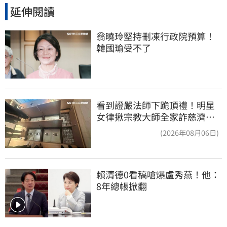
延伸閱讀
翁曉玲堅持刪凍行政院預算！
韓國瑜受不了
看到證嚴法師下跪頂禮！明星
女律揪宗教大師全家詐慈濟…
全家爽睡黃金堆
(2026年08月06日)
賴清德0看稿嗆爆盧秀燕！他：
8年總帳掀翻