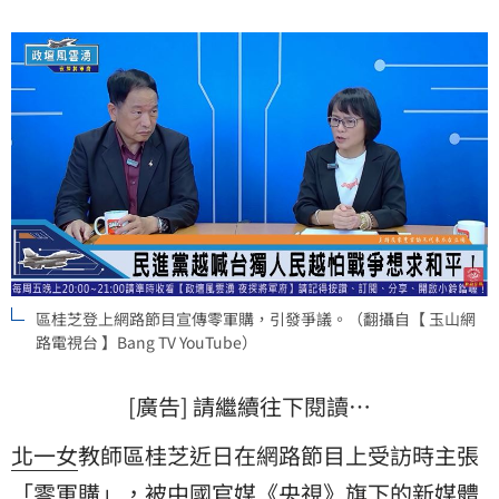
區桂芝登上網路節目宣傳零軍購，引發爭議。（翻攝自【 玉山網
路電視台 】Bang TV YouTube）
[廣告] 請繼續往下閱讀…
北一女
教師區桂芝近日在網路節目上受訪時主張
「零軍購」，被
中國
官媒《
央視
》旗下的新媒體