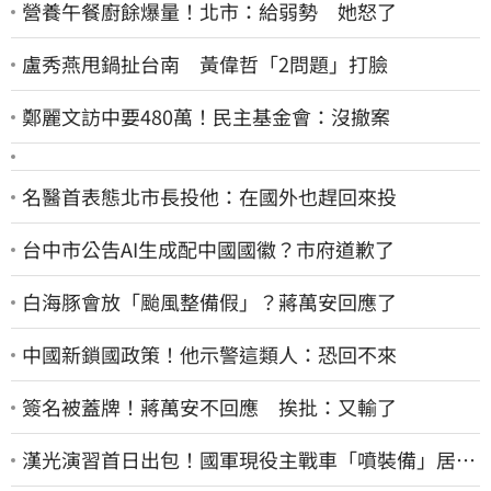
營養午餐廚餘爆量！北市：給弱勢 她怒了
盧秀燕甩鍋扯台南 黃偉哲「2問題」打臉
鄭麗文訪中要480萬！民主基金會：沒撤案
名醫首表態北市長投他：在國外也趕回來投
台中市公告AI生成配中國國徽？市府道歉了
白海豚會放「颱風整備假」？蔣萬安回應了
中國新鎖國政策！他示警這類人：恐回不來
簽名被蓋牌！蔣萬安不回應 挨批：又輸了
漢光演習首日出包！國軍現役主戰車「噴裝備」居民
撿到零件…軍方說話了