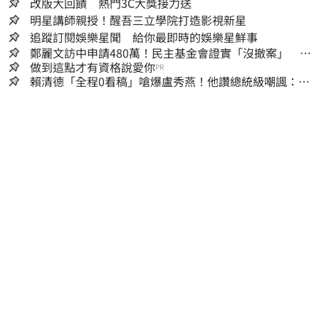
改版大回饋 熱門3C大獎接力送
明星講師親授！醒吾三立學院打造影視新星
追蹤訂閱娛樂星聞 給你最即時的娛樂星鮮事
鄭麗文訪中申請480萬！民主基金會證實「沒撤案」 預
算被砍960萬
做到這點才有資格說愛你
PR
賴清德「全程0看稿」嗆爆盧秀燕！他讚總統級嘲諷：把
8年總帳一次掀翻