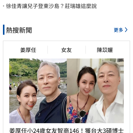
徐佳青讓兒子登東沙島？莊瑞雄這麼說
熱搜新聞
更多
姜厚任
女友
陳苡孋
姜厚任小24歲女友智商146！獲台大3碩博士