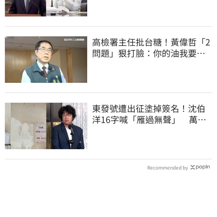
高檢署主任批台糖！黃偉哲「2
問題」狠打臉：你的油我要通
報什麼？
東發號遭出征塗掉簽名！沈伯
洋16字喊「雁過無聲」 萬人
讚：這就是高度
Recommended by