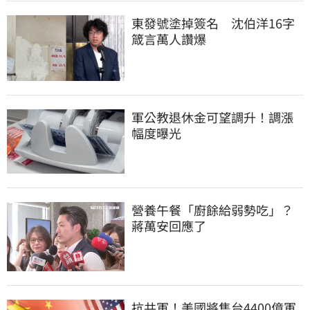
東發號塗掉簽名　沈伯洋16字
箴言萬人讚爆
軍公教退休金可望調升！調漲
幅度曝光
營養午餐「廚餘給弱勢吃」？
蔣萬安回應了
抗共軍！美國將售台4400億軍