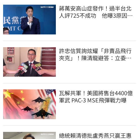
蔣萬安高山症發作！過半台北
人評725不成功 他曝3原因：
有生命危險
許忠信質詢炫耀「非賣品飛行
夾克」！陳清龍避答：立委質
詢各有專業
瓦解共軍！美國將售台4400億
軍武 PAC-3 MSE飛彈戰力曝
總統賴清德批盧秀燕只贏王惠