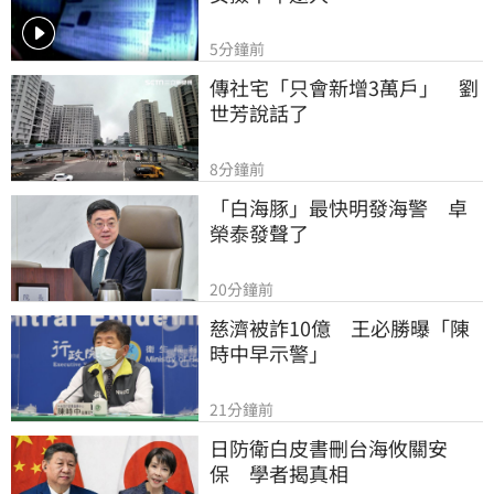
5分鐘前
傳社宅「只會新增3萬戶」　劉
世芳說話了
8分鐘前
「白海豚」最快明發海警　卓
榮泰發聲了
20分鐘前
慈濟被詐10億　王必勝曝「陳
時中早示警」
21分鐘前
日防衛白皮書刪台海攸關安
保　學者揭真相