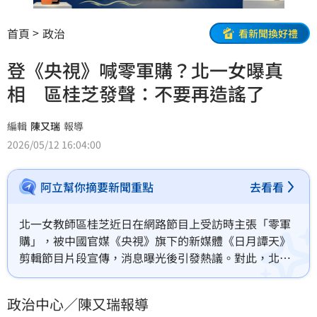
首頁
政治
看新聞換好禮
登《央視》喊零軍購？北一女曝真
相 區桂芝發聲：不要再造謠了
編輯
陳又瑞
報導
2026/05/12 16:04:00
阿立幫你摘要新聞重點
去看看
北一女教師區桂芝近日在網路節目上受訪時主張「零軍
購」，被中國官媒《央視》旗下的新媒體《日月譚天》
剪輯節目片段宣傳，消息曝光後引發熱議。對此，北一
女今（12）日說明，區桂芝是在台灣網路節目專訪而非
《央視》，區桂芝本人也出面澄清，「不要再造謠了！
政治中心／陳又瑞報導
這是島內網路節目」。