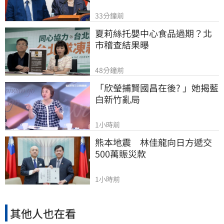
33分鐘前
夏莉絲托嬰中心食品過期？北
市稽查結果曝
48分鐘前
「欣瑩捕賢國昌在後? 」她揭藍
白新竹亂局
1小時前
熊本地震　林佳龍向日方遞交
500萬賑災款
1小時前
其他人也在看