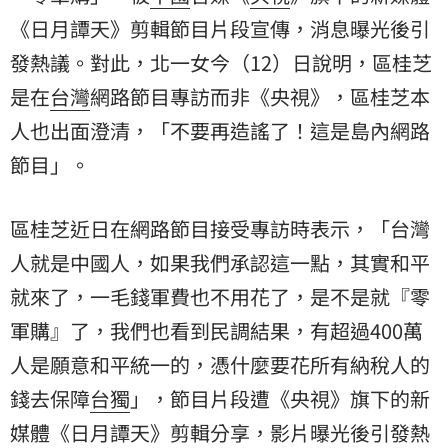
《日月譚天》剪輯節目片段宣傳，消息曝光後引
發熱議。對此，北一女今（12）日說明，區桂芝
是在
台灣
網路節目專訪而非《央視》，區桂芝本
人也出面澄清，「不要再造謠了！這是島內網路
節目」。
區桂芝近日在網路節目接受專訪時表示，「台灣
人就是中國人，如果我們承認這一點，其實和平
就來了，一毛錢軍費也不用花了，是不是就『零
軍購』了，我們也看到民調結果，有超過400萬
人是願意和平統一的，憑什麼要花所有納稅人的
錢去保障
台獨
」，節目片段遭《央視》旗下的新
媒體《日月譚天》剪輯分享，影片曝光後引發熱