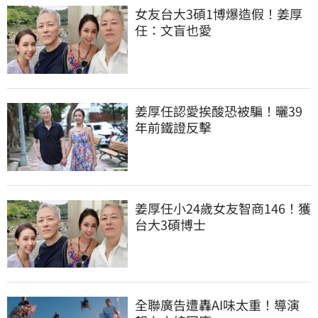
女友台大3碩1博爆造假！姜厚
任：文盲也愛
姜厚任認愛挨酸恐被騙！曬39
年前鐵證反擊
姜厚任小24歲女友智商146！獲
台大3碩博士
全聯廣告遭轟AI味太重！導演