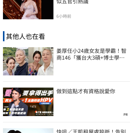
似五官引熱議
6小時前
其他人也在看
姜厚任小24歲女友是學霸！智
商146「獲台大3碩+博士學
位」 超狂經歷曝
做到這點才有資格說愛你
PR
快訊／王凱租屋處猝逝！告別