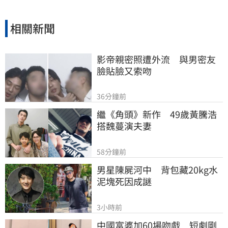
相關新聞
影帝親密照遭外流　與男密友
臉貼臉又索吻
36分鐘前
繼《角頭》新作　49歲黃騰浩
搭魏蔓演夫妻
58分鐘前
男星陳屍河中　背包藏20kg水
泥塊死因成謎
3小時前
中國富婆加60場吻戲　短劇剛