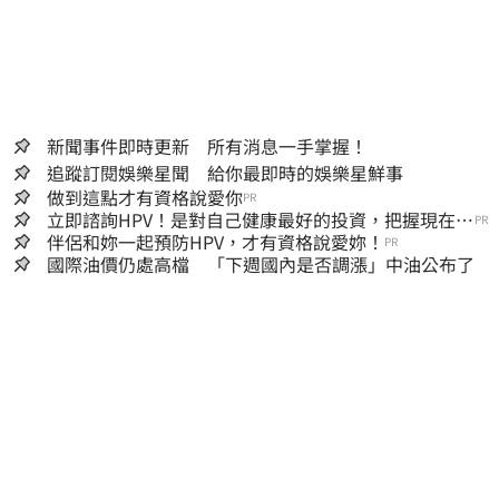
新聞事件即時更新 所有消息一手掌握！
追蹤訂閱娛樂星聞 給你最即時的娛樂星鮮事
做到這點才有資格說愛你
PR
立即諮詢HPV！是對自己健康最好的投資，把握現在不
PR
嫌晚！
伴侶和妳一起預防HPV，才有資格說愛妳！
PR
國際油價仍處高檔 「下週國內是否調漲」中油公布了