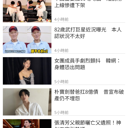
上線慘遭下架
4小時前
82歲武打巨星近況曝光　本人
認狀況不太好
4小時前
女團成員手劇烈顫抖　韓網：
身體恐出問題
5小時前
朴寶劍替爸扛8億債　昔宣布破
產仍不埋怨
5小時前
張清芳父親節曬亡父遺照！神