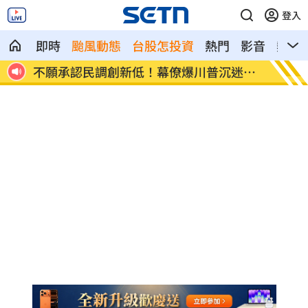
登入
即時
颱風動態
台股怎投資
熱門
影音
熱搜
養落
不願承認民調創新低！幕僚爆川普沉迷這
健保砸
事
路