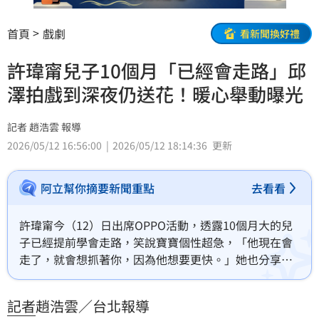
首頁
戲劇
看新聞換好禮
許瑋甯兒子10個月「已經會走路」邱
澤拍戲到深夜仍送花！暖心舉動曝光
記者 趙浩雲 報導
2026/05/12 16:56:00
2026/05/12 18:14:36
更新
阿立幫你摘要新聞重點
去看看
許瑋甯今（12）日出席OPPO活動，透露10個月大的兒
子已經提前學會走路，笑說寶寶個性超急，「他現在會
走了，就會想抓著你，因為他想要更快。」她也分享今
年母親節和家人、朋友組成20人的「強大母親團」一起
慶祝，而老公邱澤因拍戲到很晚，仍特地帶了兩束花回
記者
趙浩雲／台北報導
家，一束代表自己送，一束則是幫兒子送給她。趙浩雲