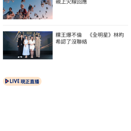
親上火線回應
粿王爆不倫　《全明星》林昀
希認了沒聯絡
現正直播