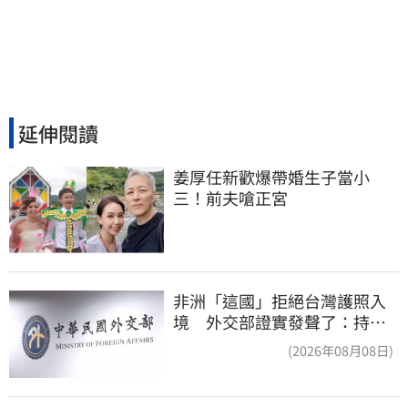
延伸閱讀
姜厚任新歡爆帶婚生子當小
三！前夫嗆正宮
非洲「這國」拒絕台灣護照入
境 外交部證實發聲了：持續
交涉聯繫
(2026年08月08日)