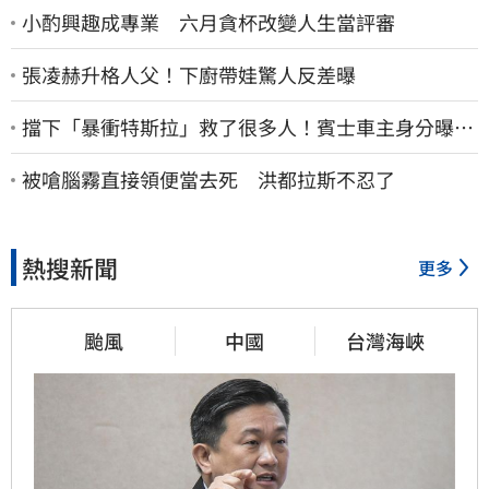
小酌興趣成專業 六月貪杯改變人生當評審
張凌赫升格人父！下廚帶娃驚人反差曝
擋下「暴衝特斯拉」救了很多人！賓士車主身分曝…
他社群擁1.4萬追蹤
被嗆腦霧直接領便當去死 洪都拉斯不忍了
熱搜新聞
更多
颱風
中國
台灣海峽