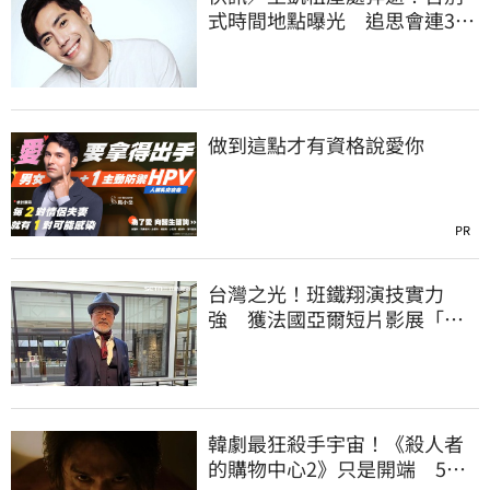
式時間地點曝光 追思會連3天
開放親友弔唁
做到這點才有資格說愛你
PR
台灣之光！班鐵翔演技實力
強 獲法國亞爾短片影展「最
佳演員獎」
韓劇最狂殺手宇宙！《殺人者
的購物中心2》只是開端 5部