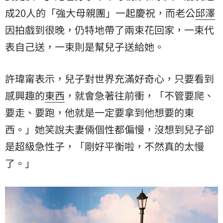
成20人的「強大母親團」一起慶祝，而老公
邱澤
因拍戲到很晚，仍特地帶了兩束花回家，一束代
表自己送，一束則是幫兒子送給她。
許瑋甯表示，兒子對世界充滿好奇心，只要看到
感興趣的
東西
，就會急著往前衝，「不管要爬、
要走、要跑，他就是一定要拿到他想要的東
西。」她笑說夫妻倆個性都偏慢，沒想到兒子卻
是超級急性子，「剛好平衡啦，不然真的太慢
了。」