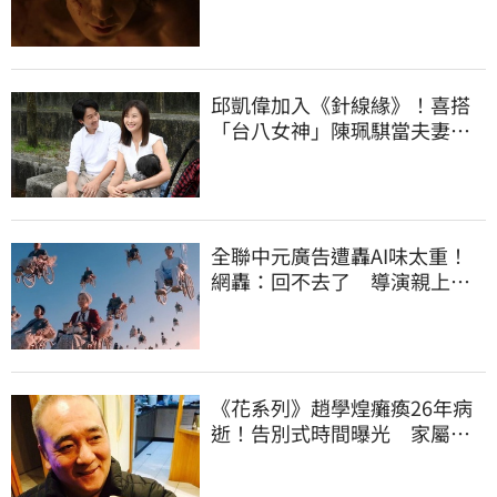
高能神劇一次看
邱凱偉加入《針線緣》！喜搭
「台八女神」陳珮騏當夫妻：
想再生個女兒
全聯中元廣告遭轟AI味太重！
網轟：回不去了 導演親上火
線62字回應
《花系列》趙學煌癱瘓26年病
逝！告別式時間曝光 家屬遵
照遺願進行