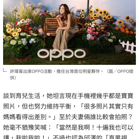
許瑋甯出席OPPO活動，擔任台灣首位明星夥伴。（圖／OPPO提
供）
談到育兒生活，她坦言現在手機裡幾乎都是寶寶
照片，但也努力維持平衡，「很多照片其實只有
媽媽
看得出差別。」至於夫妻倆誰比較會拍照？
她毫不猶豫笑喊：「當然是我啊！十遍我也可以
講，我啦我啦！」不過也認為邱澤的「直男視