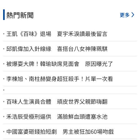
熱門新聞
更多
王凱《百味》退場 夏宇禾淚讀最後留言
邱凱偉加入針線緣 喜搭台八女神陳珮騏
被爆耍大牌！韓瑜缺席見面會 原因曝光了
李棟旭、南柱赫變身超狂殺手！片單一次看
百味人生演員合體 頑皮世界父親節嗨翻
禾浩辰受極刑逼供 滿臉鮮血頭遭塞水池
中國富婆砸錢拍短劇 男主被狂加60場吻戲