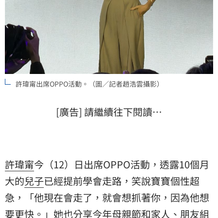
許瑋甯出席OPPO活動。（圖／記者趙浩雲攝影）
[廣告] 請繼續往下閱讀…
許瑋甯
今（12）日出席OPPO活動，透露10個月
大的
兒子
已經提前學會走路，笑說寶寶個性超
急，「他現在會走了，就會想抓著你，因為他想
要更快。」她也分享今年母親節和家人、朋友組