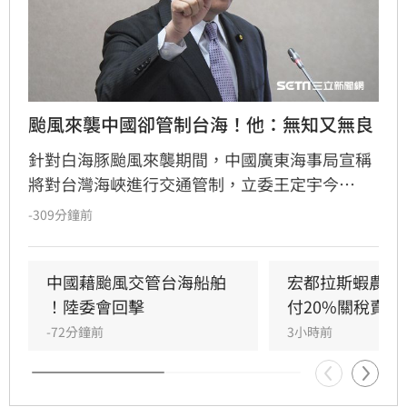
颱風來襲中國卻管制台海！他：無知又無良
針對白海豚颱風來襲期間，中國廣東海事局宣稱
將對台灣海峽進行交通管制，立委王定宇今
（8）日嚴詞批評，直指中國政府此舉既無知又
-309分鐘前
無良。王定宇表示，中華人民共和國對台灣海峽
毫無管轄權，利用颱風演戲管制交通不僅貽笑大
方，更藐視國際規範。他強調，中國人民處於水
中國藉颱風交管台海船舶 
宏都拉斯蝦農嗆
深火熱，政府卻忙於政治操作。王定宇感嘆，中
！陸委會回擊
付20%關稅賣台
國作為大國卻缺乏基本素質，並再次提醒「誰跟
-72分鐘前
3小時前
中國同一國誰倒楣」。