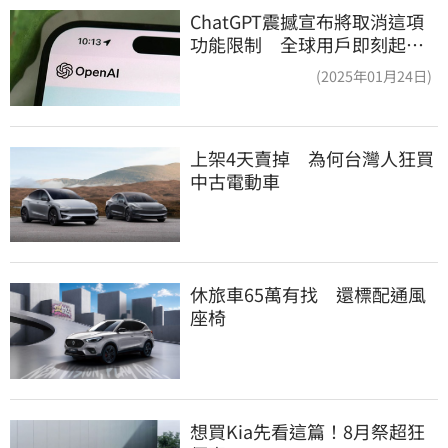
ChatGPT震撼宣布將取消這項
功能限制 全球用戶即刻起
「免費」用到飽
(2025年01月24日)
上架4天賣掉　為何台灣人狂買
中古電動車
休旅車65萬有找　還標配通風
座椅
想買Kia先看這篇！8月祭超狂