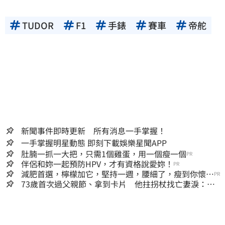
TUDOR
F1
手錶
賽車
帝舵
新聞事件即時更新 所有消息一手掌握！
一手掌握明星動態 即刻下載娛樂星聞APP
肚腩一抓一大把，只需1個雞蛋，用一個瘦一個
PR
伴侶和妳一起預防HPV，才有資格說愛妳！
PR
減肥首選，檸檬加它，堅持一週，腰細了，瘦到你懷疑
PR
人生
73歲首次過父親節、拿到卡片 他拄拐杖找亡妻淚：今
天好多人來幫我慶祝