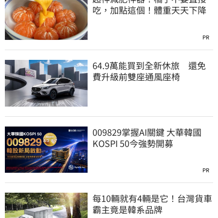
吃，加點這個！體重天天下降
PR
64.9萬能買到全新休旅 還免
費升級前雙座通風座椅
009829掌握AI關鍵 大華韓國
KOSPI 50今強勢開募
PR
每10輛就有4輛是它！台灣貨車
霸主竟是韓系品牌