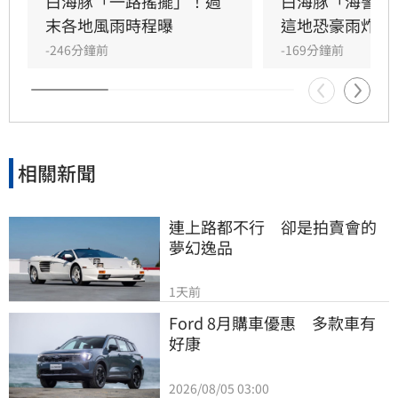
象署特別提醒，宜花東地區位於背風側，未來兩
白海豚「一路搖擺」！週
白海豚「海警範
天恐出現38度極端高溫，請留意焚風與熱傷害。
末各地風雨時程曝
這地恐豪雨炸2
-246分鐘前
-169分鐘前
相關新聞
連上路都不行　卻是拍賣會的
夢幻逸品
1天前
Ford 8月購車優惠　多款車有
好康
2026/08/05 03:00