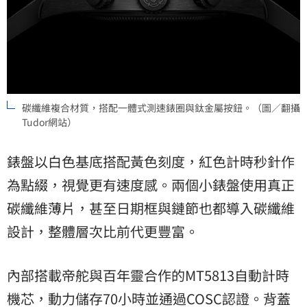
碳纖維複合材質，搭配一體式測速錶圈與鈦金屬按鈕。（圖／翻攝
Tudor網站）
錶盤以白色基底搭配黃色刻度，紅色計時秒針作
為點綴，視覺更有速度感。兩個小錶盤使用真正
碳纖維薄片，甚至日期框與鏈節也都導入碳纖維
設計，整體層次比前代更豐富。
內部搭載帝舵與百年靈合作的MT5813自動計時
機芯，動力儲存70小時並通過COSC認證。背蓋