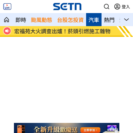
登入
即時
颱風動態
台股怎投資
汽車
熱門
影音
雜物
定投10年翻逾5倍 這檔吸引存股族卡
新／四
位！