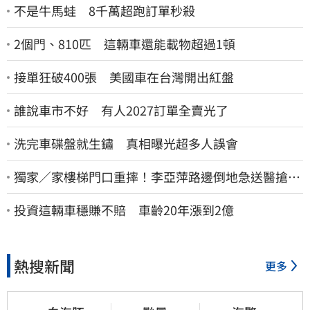
不是牛馬蛙 8千萬超跑訂單秒殺
2個門、810匹 這輛車還能載物超過1頓
接單狂破400張 美國車在台灣開出紅盤
誰說車市不好 有人2027訂單全賣光了
洗完車碟盤就生鏽 真相曝光超多人誤會
獨家／家樓梯門口重摔！李亞萍路邊倒地急送醫搶
命 「最新傷況」曝
投資這輛車穩賺不賠 車齡20年漲到2億
熱搜新聞
更多