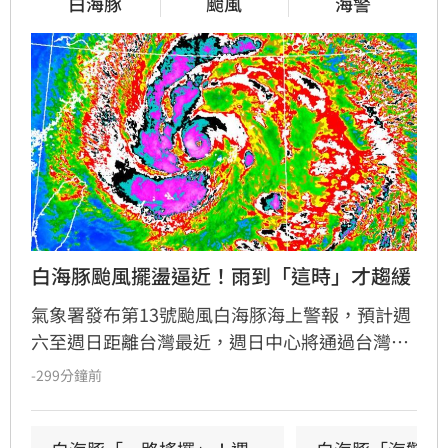
白海豚
颱風
海警
白海豚颱風擺盪逼近！雨到「這時」才趨緩
氣象署發布第13號颱風白海豚海上警報，預計週
六至週日距離台灣最近，週日中心將通過台灣北
方海面。受颱風外圍環流影響，北台灣與西半部
-299分鐘前
降雨增多，北部山區恐有顯著雨勢，需防範坍方
落石。風力方面，北部及沿海地區陣風強勁。氣