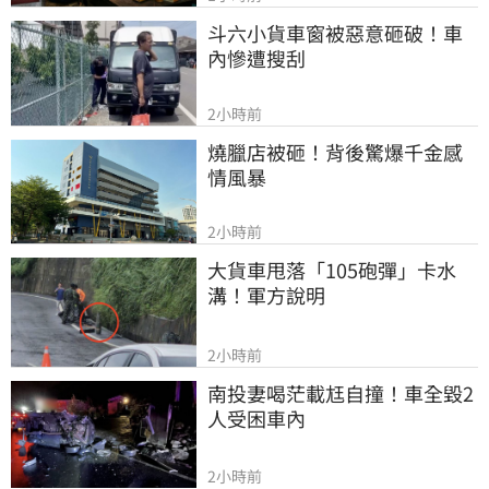
斗六小貨車窗被惡意砸破！車
內慘遭搜刮
2小時前
燒臘店被砸！背後驚爆千金感
情風暴
2小時前
大貨車甩落「105砲彈」卡水
溝！軍方說明
2小時前
南投妻喝茫載尪自撞！車全毀2
人受困車內
2小時前