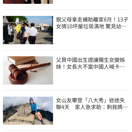
狠父母拿走補助離家8月！13子
女擠10坪屋垃圾滿地 驚見幼童
深夜遊蕩
父買中國出生證讓獨生女變姊
妹！女長大不當中國人喊卡卻
失敗
女山友攀登「八大秀」迷途失
聯4天 家人急求助：剩我媽還
沒找到