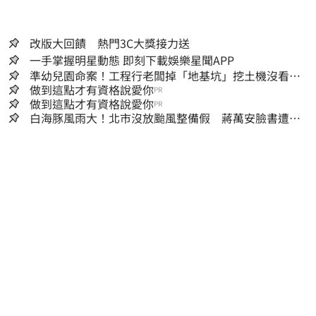
改版大回饋 熱門3C大獎接力送
一手掌握明星動態 即刻下載娛樂星聞APP
準幼兒園命案！工程行老闆掉「地基坑」挖土機沒看
到…下土石活埋他
做到這點才有資格說愛你
PR
做到這點才有資格說愛你
PR
白海豚風雨大！北市沒放颱風整備假 蔣萬安臉書遭網
友灌爆：標準在哪？