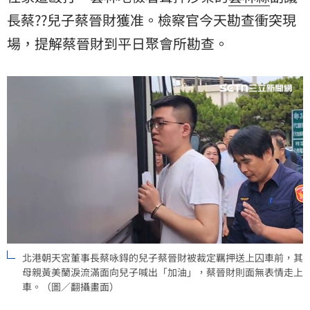
長蔡??兒子蔡晉財獲准。檢察官今天勘查衝突現
場，提解蔡晉財到平日聚會所勘查。
北港朝天宮董事長蔡咏鍀的兒子蔡晉財被裁定羈押送上囚車前，其
母親黃美蘭淚流滿面向兒子喊出「加油」，蔡晉財則面無表情走上
車。（圖／翻攝畫面）