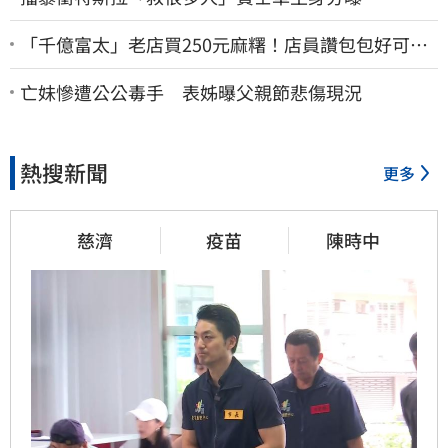
「千億富太」老店買250元麻糬！店員讚包包好可
愛 笑回：我自己做的
亡妹慘遭公公毒手 表姊曝父親節悲傷現況
熱搜新聞
更多
慈濟
疫苗
陳時中