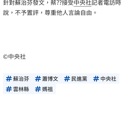
針對蘇治芬發文，蔡??接受
中央社
記者電訪時
說，不予置評，尊重他人言論自由。
©中央社
蘇治芬
蕭博文
民進黨
中央社
雲林縣
媽祖