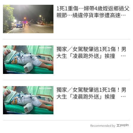
1死1重傷…婦帶4歲姪返鄉過父
親節…繞違停貨車慘遭高速撞
飛當場慘死
獨家／女駕駛肇逃1死1傷！男
大生「凌晨跑外送」挨撞 媽
淚：家快瓦解
獨家／女駕駛肇逃1死1傷！男
大生「凌晨跑外送」挨撞 媽
淚：家快瓦解
Recommended by