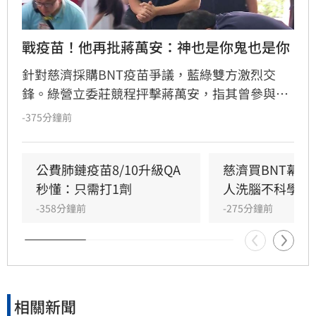
戰疫苗！他再批蔣萬安：神也是你鬼也是你
針對慈濟採購BNT疫苗爭議，藍綠雙方激烈交
鋒。綠營立委莊競程抨擊蔣萬安，指其曾參與疫
苗採購秘密會議，明知政府努力爭取疫苗並面臨
-375分鐘前
國際談判困難，如今卻反過來指控政府黑箱，批
評蔣萬安「神也是你、鬼也是你」。莊競程強
調，當年會議資料遮蔽是經決議，且陳時中當時
公費肺鏈疫苗8/10升級QA
慈濟買BNT幕
要求原廠證明是為確保疫苗安全，非阻擋採購。
秒懂：只需打1劑
人洗腦不科學概
蔣萬安則反駁資料多處遭塗黑，雙方對於疫苗採
-358分鐘前
-275分鐘前
購攻防不斷，莊競程呼籲應回到事實脈絡，不應
選擇性解讀資料混淆視聽，此議題持續引發社會
廣泛關注與討論。
相關新聞