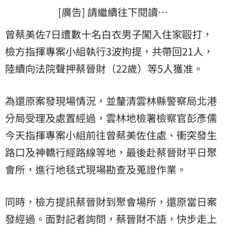
[廣告] 請繼續往下閱讀…
曾蔡美佐7日遭數十名白衣男子闖入住家毆打，
檢方指揮專案小組執行3波拘提，共帶回21人，
陸續向法院聲押蔡晉財（22歲）等5人獲准。
為還原案發現場情況，並釐清雲林縣警察局北港
分局受理及處置經過，雲林地檢署檢察官彭彥儒
今天指揮專案小組前往曾蔡美佐住處、衝突發生
路口及神轎行經路線等地，最後赴蔡晉財平日聚
會所，進行地毯式現場勘查及蒐證作業。
同時，檢方提訊蔡晉財到聚會場所，還原當日案
發經過。面對記者詢問，蔡晉財不語，快步走上