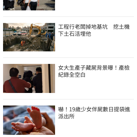
工程行老闆掉地基坑　挖土機
下土石活埋他
女大生產子藏屍背景曝！產檢
紀錄全空白
嚇！19歲少女伴屍數日提袋進
派出所