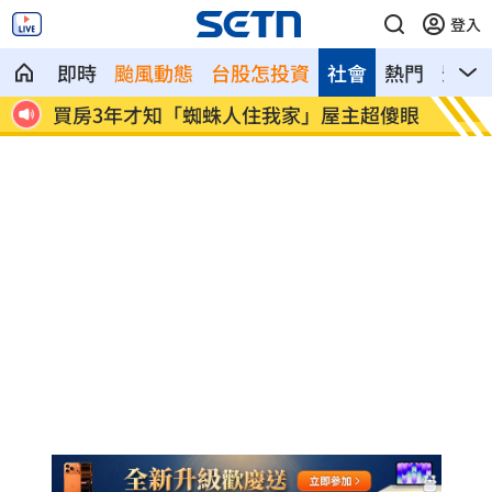
登入
即時
颱風動態
台股怎投資
社會
熱門
影音
超傻眼
生日變親人忌日！直升機慶祝墜機4人罹難
台中
曝