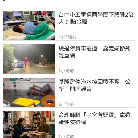
台中小五童遭同學踢下體腫2倍
大 判賠金曝
21分鐘前
繞違停貨車遭撞！嘉義婦慘死
姪重傷
1小時前
基隆房仲淹水控回覆不實　公
所：門牌誤會
1小時前
命理師騙「子宮有嬰靈」拿雞
蛋性侵得逞
1小時前