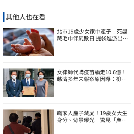
其他人也在看
北市19歲少女家中產子！死嬰
藏毛巾伴屍數日 提袋進派出所
嚇壞警員
女律師代購疫苗騙走10.6億！
慈濟多年未報案原因曝：檢警
上門才知被騙
瞞家人產子藏屍！19歲女大生
身分、背景曝光 驚見「產檢
紀錄全空白」