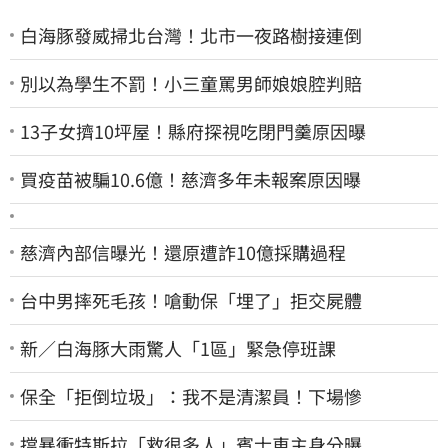
白海豚發威掃北台灣！北市一夜路樹接連倒
別以為學生不罰！小三童罵男師娘娘腔判賠
13子女擠10坪屋！縣府探視吃閉門羹原因曝
買疫苗被騙10.6億！慈濟多年未報案原因曝
慈濟內部信曝光！還原遭詐10億採購過程
台中男摔死毛孩！嗆動保「埋了」拒交屍體
新／白海豚大雨驚人「1區」緊急停班課
保全「拒倒垃圾」：我不是清潔員！下場慘
擋暴衝特斯拉「救很多人」賓士車主身分曝