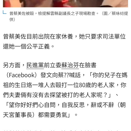
曾蔡美佐被毆，檢提解雲縣副議長之子現場勘查。（圖／蔡咏锝提
供）
曾蔡美佐目前出院在家休養，她只要求司法單位
還她一個公平正義。
另方面，
民進黨
前立委
蘇治芬
在臉書
（Facebook）發文向蔡??喊話，「你的兒子在
媽
祖
的生日烙一堆人去毆打一位80歲的老人家，你
們夫妻倆有沒有去探望被打的老人家呢？」、
「望你好好捫心自問，自我反思，辭或不辭（朝
天宮董事長）都需要勇氣」。