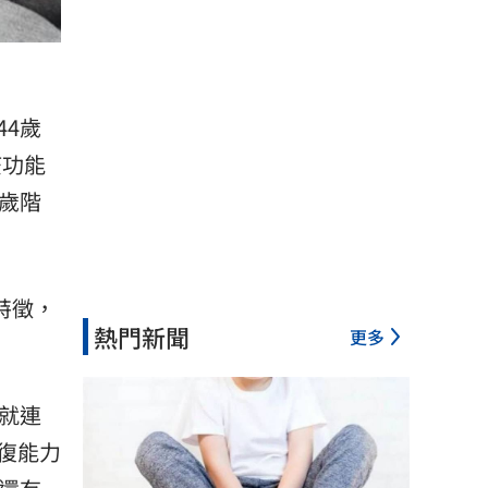
4歲
疫功能
歲階
物特徵，
熱門新聞
更多
就連
復能力