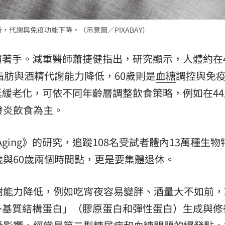
，代謝與免疫功能下降。（示意圖／PIXABAY）
慣著手。減重醫師蕭捷健指出，研究顯示，人體約在4
脂肪與酒精代謝能力降低，60歲則是
血糖
調控與免
緩老化，可依不同年齡層調整飲食策略，例如在44
發炎飲食為主。
 Aging》的研究，追蹤108名受試者體內13萬種生
歲與60歲兩個時間點，更是要集體退休。
謝能力降低，例如吃宵夜容易變胖、酒量大不如前，
外基質結構蛋白」（膠原蛋白和彈性蛋白）生成與修