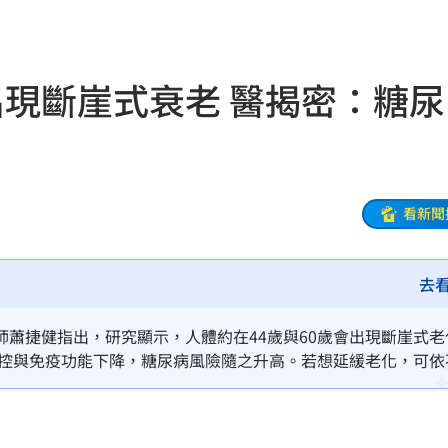
2歲
01:10
光
01:05
出現斷崖式衰老 醫揭密：糖尿
宿費
01:04
孝順
01:02
20元
01:00
看新聞
驚
00:49
去
00:47
到了
00:43
蕭捷健指出，研究顯示，人體約在44歲與60歲會出現斷崖式老
調控與免疫功能下降，糖尿病風險隨之升高。若想延緩老化，可依
00點
00:40
環飲食，60歲後以低發炎飲食為主。
:19