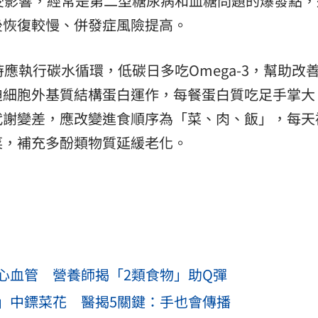
受影響，經常是第二型糖尿病和血糖問題的爆發點，
後恢復較慢、併發症風險提高。
應執行碳水循環，低碳日多吃Omega-3，幫助改
細胞外基質結構蛋白運作，每餐蛋白質吃足手掌大；
代謝變差，應改變進食順序為「菜、肉、飯」，每天
菜，補充多酚類物質延緩老化。
心血管 營養師揭「2類食物」助Q彈
」中鏢菜花 醫揭5關鍵：手也會傳播