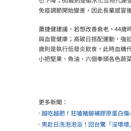
也下降；60歲則是碳水化合物代謝
免疫調節開始變差，因此長輩感冒
蕭捷健建議，若想改善衰老，44歲時
與血管健康；高碳日搭配運動，強迫
歲則是執行低發炎飲食，此時血糖
小把堅果、魚油、六個拳頭各色蔬
更多新聞：
越吃越肥！狂嗑豬腳補膠原蛋白傷
男赴日洗泡泡浴！回台驚「沒壞壞