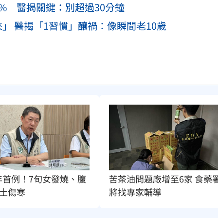
% 醫揭關鍵：別超過30分鐘
」 醫揭「1習慣」釀禍：像瞬間老10歲
年首例！7旬女發燒、腹
苦茶油問題廠增至6家 食藥
土傷寒
將找專家輔導