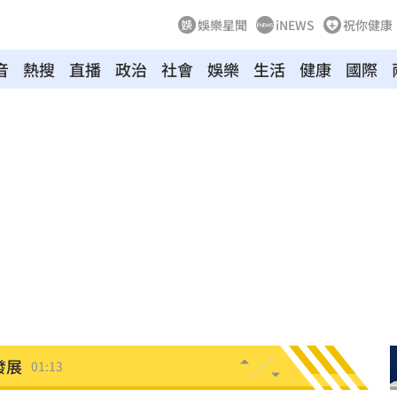
娛樂星聞
iNEWS
祝你健康
音
熱搜
直播
政治
社會
娛樂
生活
健康
國際
02:00
朝聖
01:35
8元
01:30
穩
01:26
年
01:20
發展
01:13