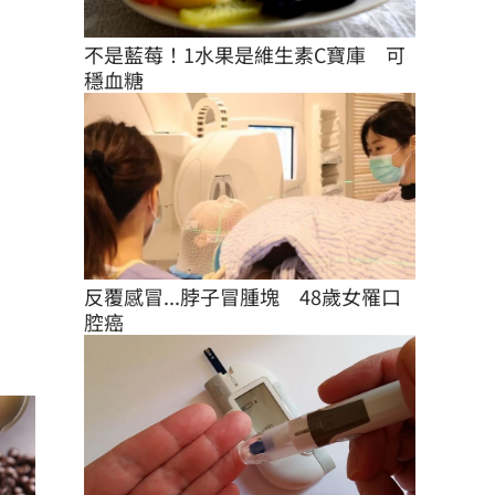
不是藍莓！1水果是維生素C寶庫　可
穩血糖
反覆感冒...脖子冒腫塊　48歲女罹口
腔癌