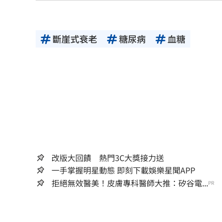
斷崖式衰老
糖尿病
血糖
改版大回饋 熱門3C大獎接力送
一手掌握明星動態 即刻下載娛樂星聞APP
拒絕無效醫美！皮膚專科醫師大推：矽谷電...
PR