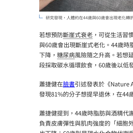
研究發現，人體約在44歲與60歲會出現老化轉折
若想預防
斷崖式衰老
，可從生活習
與60歲會出現斷崖式老化。44歲時
下降，
糖尿病
風險隨之升高。若想延
段採取碳水循環飲食，60歲後以低
蕭捷健在
臉書
引述發表於《Nature
發現81%的分子想提早退休，在44
蕭捷健提到，44歲時脂肪與酒精代
負責皮膚彈性與肌肉強度的「細胞