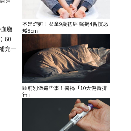
還有
不是炸雞！女童9歲初經 醫揭4習慣恐
善血脂
矮8cm
60
補充一
睡前別做這些事！醫揭「10大傷腎排
行」