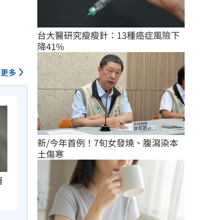
台大醫研究瘦瘦針：13種癌症風險下
降41%
更多
新/今年首例！7旬女發燒、腹瀉染本
土傷寒
署