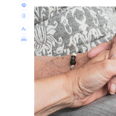
斷交國200萬磅蝦遭我友邦封殺！業者慘
新北待售餘屋萬8戶 永和竟只賣贏八里
為5億商機翻臉 肥大叔插刀：要死一起
杜金龍點名：「這檔權值股」千萬別長
台灣彩券開獎直播中
20:31
LIVE三立+24小時直播
15:27
三立iNEWS新聞台線上直播
18:00
理想混蛋號召粉絲跨海追星吃美食！
18: