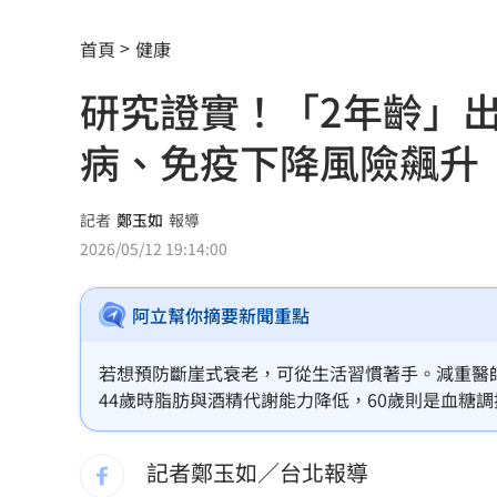
他見搶案挺身相救遭圍毆亡！嫌犯最小1
首頁
健康
扣款人數狂增4成 國泰小龍基金布局曝
研究證實！「2年齡」
車是我的、油也是我的 睡車竟被收住
病、免疫下降風險飆升
24歲存款破百萬！她公開致富關鍵：超
這大廠產能利用率衝90% 目標價上看2
記者
鄭玉如
報導
2026/05/12 19:14:00
埃及知名女星涉毒被判死 引發社會震
阿立幫你摘要新聞重點
桃園聯隊奪世界青棒亞軍 張善政接機
男駕車至議員服務處嗆開槍 台中警抓
若想預防斷崖式衰老，可從生活習慣著手。減重醫師
44歲時脂肪與酒精代謝能力降低，60歲則是血糖
新／Sandisk挫5%！台指期翻紅站回440
年齡層調整飲食策略，例如在44歲階段採取碳水循
記者鄭玉如／台北報導
勞動部：Uber Eats疊單計算方式違法
00