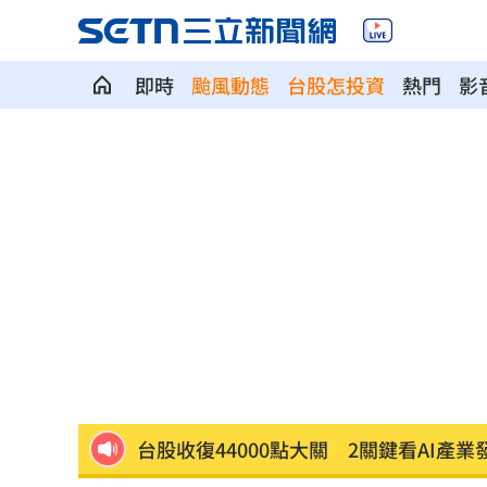
即時
颱風動態
台股怎投資
熱門
影
這大廠三支柱到位 全年EPS上看5.68元
慈濟買BNT被詐10億！藍昔嗆擋疫苗網
它躋身美禁令受惠者 上半年EPS衝2.5
高溫重創雞蛋產量 最快要等到9月才回
7月營收寫同期次高 聯寶訂單看到2027
台股收復44000點大關 2關鍵看AI產業