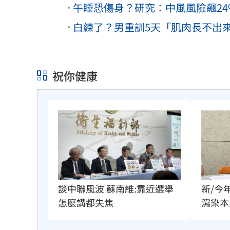
午睡恐傷身？研究：中風風險飆24
白練了？男重訓5天「肌肉長不出來
祝你健康
談中聯風波 蘇南維:靠近選舉
新/今
怎麼講都失焦
瀉染本