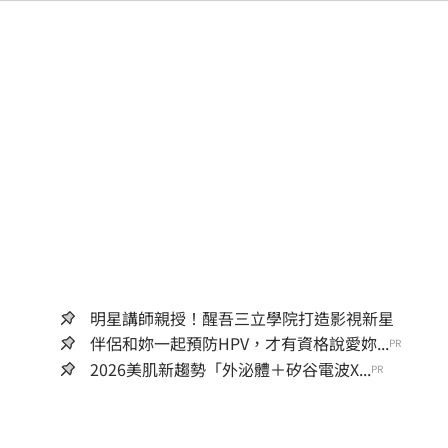
明星講師親授！醒吾三立學院打造影視新星
伴侶和妳一起預防HPV，才有資格說愛妳...
PR
2026美肌新趨勢「外泌體＋矽谷電波X...
PR