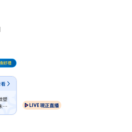
中
換好禮
看看
微塑
現正直播
未來3