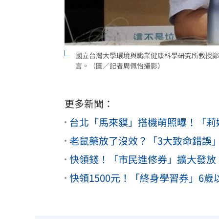
國立台灣大學環境與職業健康科學研究所教授鄭
言。（圖／記者周佩怡攝影）
更多新聞：
台北「馬來貘」搭機萌照曝！「莉
老鼠藥放了沒效？「3大致命錯誤
快領錢！「市民進修券」擴大發放 
快領1500元！「終身學習券」6