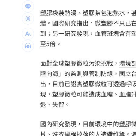
林安可二軍連轟有原因 好友陳傑憲揭
塑膠
袋裝熱湯、塑膠茶包泡熱水，
體。國際研究指出，微塑膠不只已
韓國羽球大師賽發威 蘇力揚挺進男單8
到；另一研究發現，血管斑塊含有塑
大世科上半年獲利創新高！EPS 1.58元
至5倍。
台灣彩券開獎直播中
20:31
面對全球塑膠微粒污染挑戰，
環境
LIVE三立+24小時直播
15:27
陸向海」的監測與管制防線。國立
三立iNEWS新聞台線上直播
18:00
出，目前已證實塑膠微粒可透過呼
現，塑膠微粒可能造成血糖、血脂
理想混蛋號召粉絲跨海追星吃美食！
18:
退、失智。
國內研究發現，目前環境中的塑膠
片、洗衣過程掉落的人造纖維等。海