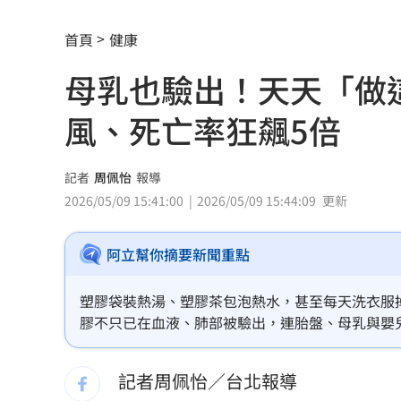
熊本地震 林佳龍向日方遞交500萬賑災
首頁
健康
新北小小學童消防夏令營 讓學童擬真
母乳也驗出！天天「做
白海豚衝擊台日飛航 星宇宣布10班機
風、死亡率狂飆5倍
7月CPI年增2.54% 連3月突破通膨警戒
記者
周佩怡
報導
金鐘星光主持陣容曝 夏和熙木木續扛
2026/05/09 15:41:00
2026/05/09 15:44:09
更新
白海豚颱風逼近日本！逾470航班停飛
1
阿立幫你摘要新聞重點
好友離世成創作契機 樂團主唱吐黑色
塑膠袋裝熱湯、塑膠茶包泡熱水，甚至每天洗衣服
潘裕文閃退歌壇 周定緯曝私下真實互
膠不只已在血液、肺部被驗出，連胎盤、母乳與嬰
年中風、心血管疾病或死亡風險高出4至5倍。
華邦電Q2獲利創高！上半年EPS達7.65
記者周佩怡／台北報導
割頸案受害家屬揭這真相！指加害者無