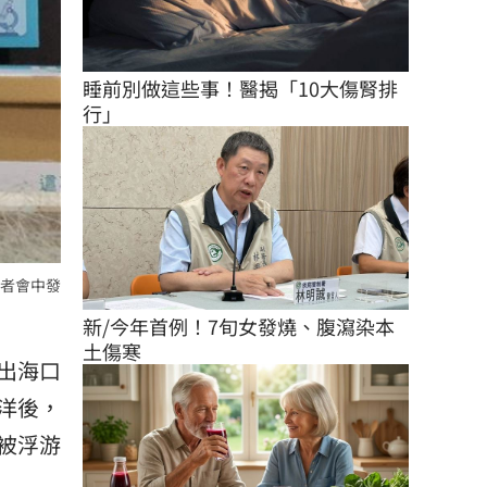
睡前別做這些事！醫揭「10大傷腎排
行」
者會中發
新/今年首例！7旬女發燒、腹瀉染本
土傷寒
出海口
洋後，
被浮游