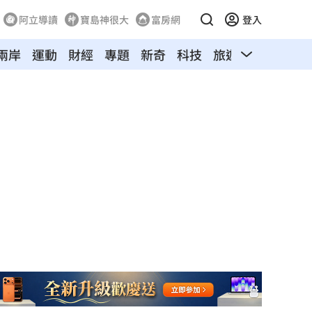
阿立導讀
寶島神很大
富房網
登入
兩岸
運動
財經
專題
新奇
科技
旅遊
汽車
寵物