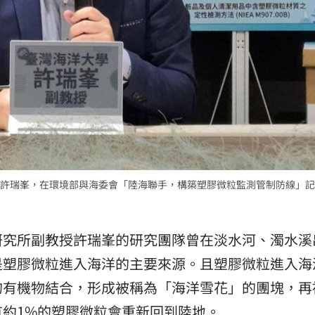
許瑞峯，在環境部與海委會「陸海聯手，構築塑膠微粒監測管制防線」記
研究所副教授許瑞峯的研究團隊曾在淡水河、濁水溪
是塑膠微粒進入海洋的主要來源。且塑膠微粒進入海
的有機物結合，形成被稱為「海洋雪花」的團塊，再
約1%的塑膠微粒會重新回到陸地。