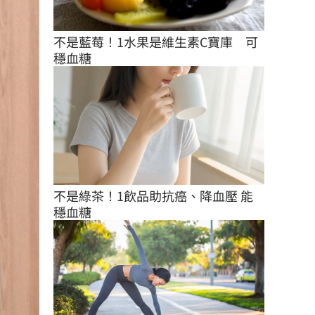
不是藍莓！1水果是維生素C寶庫　可
穩血糖
不是綠茶！1飲品助抗癌、降血壓 能
穩血糖