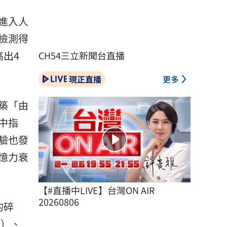
進入人
檢測得
出4
CH54三立新聞台直播
現正直播
更多
築「由
中指
驗也發
憶力衰
【#直播中LIVE】台灣ON AIR 
20260806
的碎
E）、