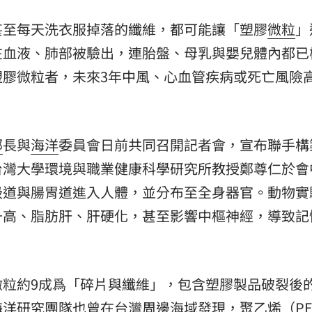
內幕
甚至每天洗衣服掉落的纖維，都可能讓「塑膠
微粒
」
19:07
在血液、肺部被驗出，連胎盤、母乳與嬰兒體內都已
強
19:01
膠微粒者，未來3年中風、心血管疾病或死亡風險高
18:58
部
長與
海洋
委員會日前共同召開記者會，宣布聯手構
台灣大學環境與職業健康科學研究所教授鄭尊仁於會
吸道與腸胃道進入人體，並分布至全身器官。動物實
升高、脂肪肝、肝硬化，甚至影響中樞神經，導致記
15
微粒約9成爲「碎片與纖維」，包含塑膠製品破裂後
洋研究團隊也曾在台灣周邊海域發現，聚乙烯（P