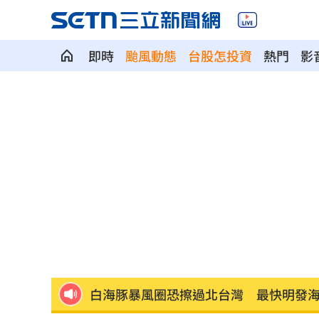
即時
颱風動態
台股怎投資
熱門
影
獨／河北彩花現身味全主場 傳想來台
獨／颱風攪局！郵輪旅沖繩變香港又遇
「欣瑩捕賢國昌在後? 」她揭藍白新竹亂
Jennie大秀火辣身材 自曝曾感到自卑
擺脫49戰0轟陰霾 陳子豪曝和界外球有
白海豚暴風圈恐擦過北台灣 最快明發
AI生成文章容易判斷 專家點名「4大破綻