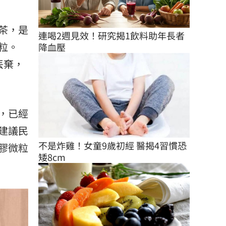
茶，是
連喝2週見效！研究揭1飲料助年長者
粒。
降血壓
丟棄，
，已經
建議民
不是炸雞！女童9歲初經 醫揭4習慣恐
膠微粒
矮8cm