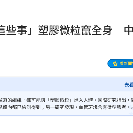
款
19:35
體驗
19:33
這些事」塑膠微粒竄全身 
異動
19:31
線
19:25
紅毯
19:23
看新聞
9:16
去
幽默
19:13
掉落的纖維，都可能讓「塑膠微粒」進入人體。國際研究指出，
動
19:11
兒體內都已檢測得到；另一研究發現，血管斑塊含有微塑膠者，
元
19:10
誠意
19:08