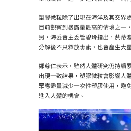
塑膠微粒除了出現在海洋及其交界
目前觀察到暴露量最高的情境之一
另，
海委會
主委
管碧玲
指出，菸蒂
分解後不只釋放毒素，也會產生大
鄭尊仁表示，雖然人體研究仍持續
出現一致結果，塑膠微粒會影響人
眾應盡量減少一次性塑膠使用，避
進入人體的機會。