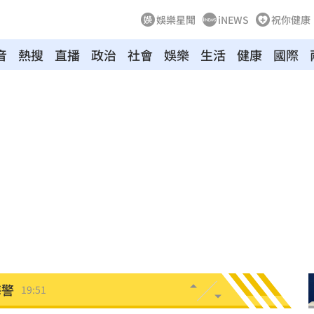
娛樂星聞
iNEWS
祝你健康
音
熱搜
直播
政治
社會
娛樂
生活
健康
國際
發展
20:03
故障
20:02
局
19:55
19:53
關
19:52
海警
19:51
」
19:45