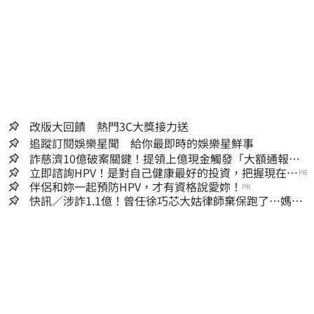
改版大回饋 熱門3C大獎接力送
追蹤訂閱娛樂星聞 給你最即時的娛樂星鮮事
詐慈濟10億破案關鍵！提領上億現金觸發「大額通報」
神鬼律師遭擊落內幕
立即諮詢HPV！是對自己健康最好的投資，把握現在不
PR
嫌晚！
伴侶和妳一起預防HPV，才有資格說愛妳！
PR
快訊／涉詐1.1億！曾任徐巧芯大姑律師棄保跑了…媽也
離境 桃檢發通緝