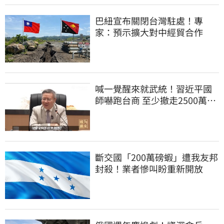
巴紐宣布關閉台灣駐處！專
家：預示擴大對中經貿合作
喊一覺醒來就武統！習近平國
師嚇跑台商 至少撤走2500萬份
工作
斷交國「200萬磅蝦」遭我友邦
封殺！業者慘叫盼重新開放