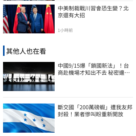
中美制裁戰川習會恐生變？北
京還有大招
1小時前
其他人也在看
中國9/15爆「鎖國新法」！台
商赴機場才知出不去 秘密邊控
合法化
斷交國「200萬磅蝦」遭我友邦
封殺！業者慘叫盼重新開放