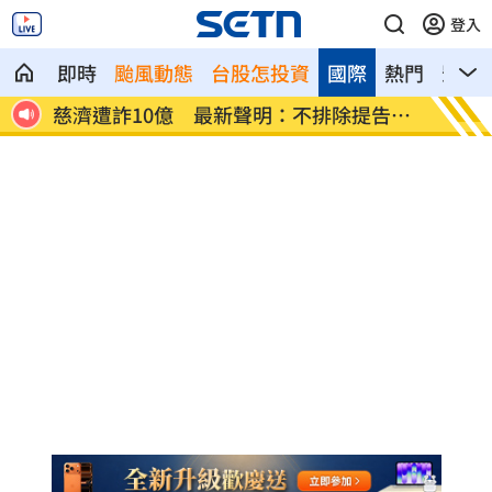
登入
即時
颱風動態
台股怎投資
國際
熱門
影音
應了
慈濟遭詐10億 最新聲明：不排除提告求
攝護腺
償
生