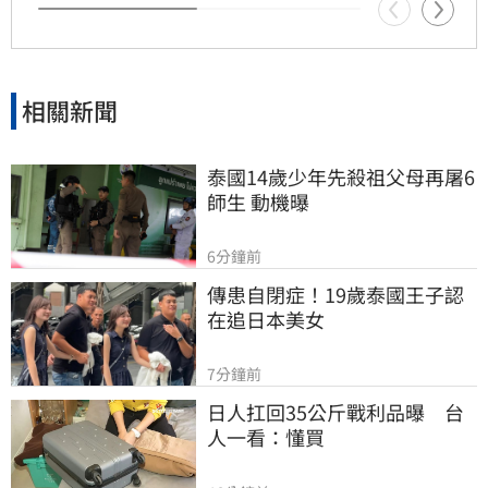
相關新聞
泰國14歲少年先殺祖父母再屠6
師生 動機曝
6分鐘前
傳患自閉症！19歲泰國王子認
在追日本美女
7分鐘前
日人扛回35公斤戰利品曝　台
人一看：懂買