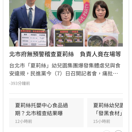
北市府無預警稽查夏莉絲　負責人竟在場等
台北市「夏莉絲」幼兒園集團爆發集體虐兒與食
安違規，民進黨今（7）日召開記者會，痛批台
北市政府對連鎖教保機構的監督機制完全失靈，
-393分鐘前
並踢爆市府疑似涉嫌包庇與通風報信，嚴正要求
台北市長蔣萬安落實「一處出事、全面清查」的
監管思維，並為市府的失職與包庇向受害學童家
夏莉絲托嬰中心食品過
夏莉絲幼兒園爆
長及全體市民公開道歉。
期？北市稽查結果曝
「發黑食材」照
12小時前
15小時前