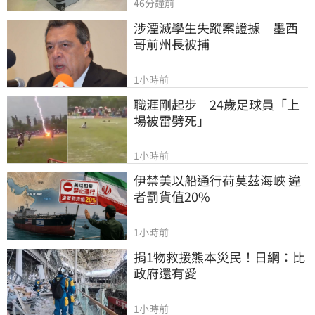
46分鐘前
涉湮滅學生失蹤案證據　墨西
哥前州長被捕
1小時前
職涯剛起步　24歲足球員「上
場被雷劈死」
1小時前
伊禁美以船通行荷莫茲海峽 違
者罰貨值20%
1小時前
捐1物救援熊本災民！日網：比
政府還有愛
1小時前