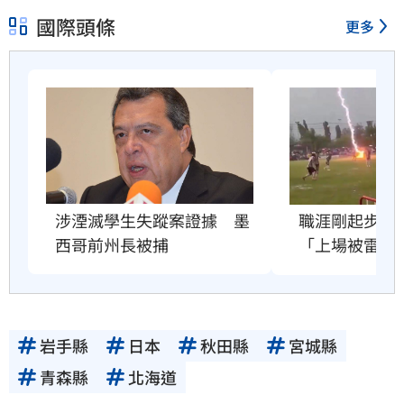
國際頭條
更多
職涯剛起步　2
涉湮滅學生失蹤案證據　墨
「上場被雷劈
西哥前州長被捕
岩手縣
日本
秋田縣
宮城縣
青森縣
北海道