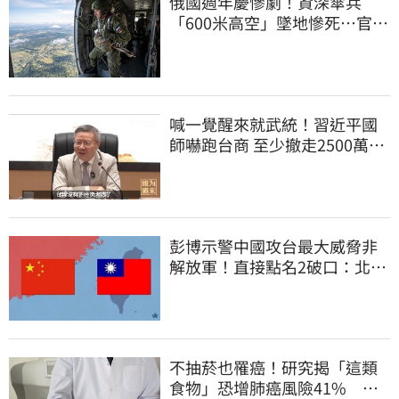
俄國週年慶慘劇！資深傘兵
「600米高空」墜地慘死…官方
噤聲、畫面瘋傳
喊一覺醒來就武統！習近平國
師嚇跑台商 至少撤走2500萬份
工作
彭博示警中國攻台最大威脅非
解放軍！直接點名2破口：北京
正悄悄洗腦
不抽菸也罹癌！研究揭「這類
食物」恐增肺癌風險41% 一