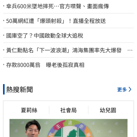
傘兵600米墜地摔死…官方噤聲、畫面瘋傳
50萬網紅遭「爆頭射殺」！直播全程放送
國庫空了？中國啟動全球大追稅
黃仁勳點名「下一波浪潮」鴻海集團率先大爆發 台
股這族群全面噴出
存款8000萬翁 曝老後孤寂真相
熱搜新聞
更多
夏莉絲
社會局
幼兒園