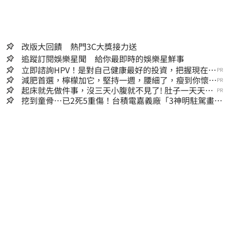
改版大回饋 熱門3C大獎接力送
追蹤訂閱娛樂星聞 給你最即時的娛樂星鮮事
立即諮詢HPV！是對自己健康最好的投資，把握現在不
PR
嫌晚！
減肥首選，檸檬加它，堅持一週，腰細了，瘦到你懷疑
PR
人生
起床就先做件事，沒三天小腹就不見了! 肚子一天天變
PR
小！
挖到童骨…已2死5重傷！台積電嘉義廠「3神明駐駕畫面
曝光」