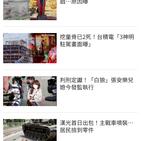
戲…原因曝
挖童骨已2死！台積電「3神明
駐駕畫面曝」
判刑定讞！「白狼」張安樂兒
媳今發監執行
漢光首日出包！主戰車噴裝…
居民撿到零件