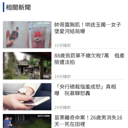
相關新聞
帥哥露胸肌！哄送玉鐲…女子
墜愛河結局曝
16分鐘前
88歲翁罰單不繳欠稅7萬　祖產
險遭法拍
18分鐘前
「央行總裁惱羞成怒」真相
曝　阮慕驊怒轟
24分鐘前
苗栗離奇命案！26歲男消失16
天…死在田裡