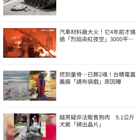
件…軍方說話了
汽車材料廠大火！它4年前才燒
過「烈焰染紅夜空」3000平方
公尺燒精光
挖到童骨…已葬2魂！台積電嘉
義廠「請布袋戲」原因曝
越男疑非法販售狗肉 9.1公斤
犬屍「掃出晶片」