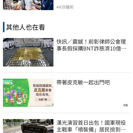
44分鐘前
其他人也在看
快訊／震撼！前彰律師公會理
事長假採購BNT詐慈濟10億、
洗錢囤232kg黃金
帶著皮克敏一起出門吧
PR
漢光演習首日出包！國軍現役
主戰車「噴裝備」居民撿到零