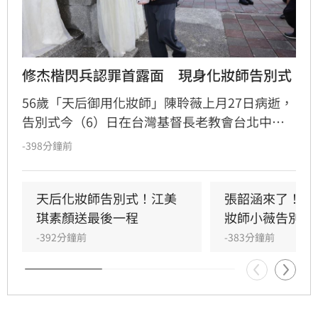
修杰楷閃兵認罪首露面　現身化妝師告別式
56歲「天后御用化妝師」陳聆薇上月27日病逝，
告別式今（6）日在台灣基督長老教會台北中山
教會舉行。她生前與眾多大咖藝人合作，日前閃
-398分鐘前
兵認罪的修杰楷，今日一早也身穿全黑低調現身
會場，親自送別摯友。
天后化妝師告別式！江美
張韶涵來了！悲
琪素顏送最後一程
妝師小薇告別式
-392分鐘前
-383分鐘前