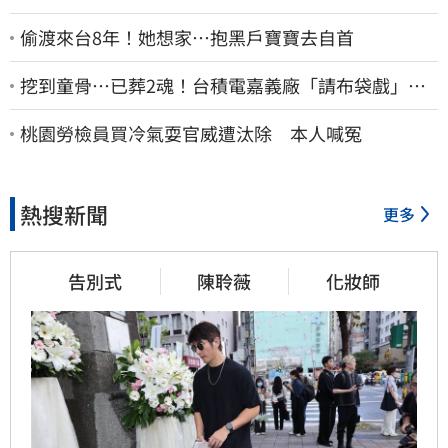
偷渡來台8年！她想家…抱黑戶寶寶去自首
挖到童骨…已葬2魂！台積電嘉義廠「請布袋戲」原
因曝
桃園勞檢員買冷氣耍官威遭汰除 本人喊冤
熱搜新聞
更多
告別式
陳聆薇
化妝師