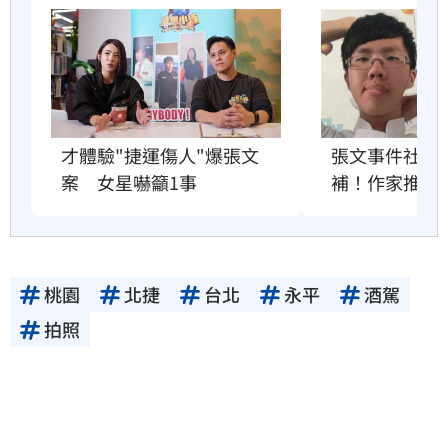
才體驗"捷運傷人"爆張文
張文事件社會
案　女星嚇籲1事
補！作家推1
桃園
北捷
台北
永平
酒駕
拍照