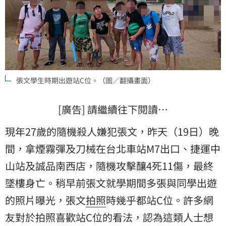
張文學生時期出遊站C位。（圖／翻攝畫面）
[廣告] 請繼續往下閱讀…
現年27歲的隨機殺人嫌犯張文，昨天（19日）晚
間，拿煙霧彈及刀械在台北車站M7出口、捷運中
山站及誠品南西店，隨機攻擊釀4死11傷，最終
墜樓身亡。稍早前張文就學期間多張與同學出遊
的照片曝光，張文
拍照
時幾乎都站C位。許多網
友對於拍照喜歡站C位的看法，認為這類人士想