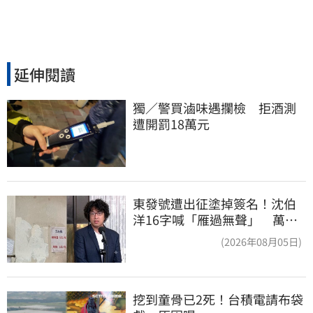
延伸閱讀
獨／警買滷味遇攔檢　拒酒測
遭開罰18萬元
東發號遭出征塗掉簽名！沈伯
洋16字喊「雁過無聲」 萬人
讚：這就是高度
(2026年08月05日)
挖到童骨已2死！台積電請布袋