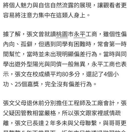
將個人魅力與自信自然流露的展現，讓觀看者更
容易將注意力集中在這類人身上。
據了解，張文曾就讀
桃園
市
永平
工商，雖個性偏
內向、孤僻，但遇到同學有困難時，常會第一時
間幫忙，當時並未出現明顯偏差行為。當時與同
學出遊外型陽光與同儕一般無異，永平工商也表
示，張文在校成績平均80多分，還記了4個小
功、25個嘉獎，完全沒有偏差行為。
張文父母退休前分別擔任工程師及工廠會計，張
父疑因管教相當嚴格，所以張文跟家裡感情疏
離，張文已長達 2 年多未與父母聯繫，與哥哥更