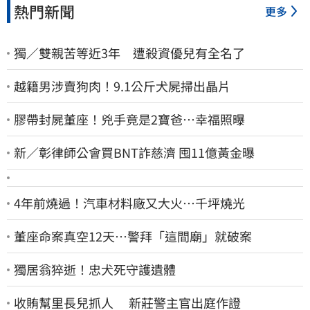
熱門新聞
更多
獨／雙親苦等近3年 遭殺資優兒有全名了
越籍男涉賣狗肉！9.1公斤犬屍掃出晶片
膠帶封屍董座！兇手竟是2寶爸…幸福照曝
新／彰律師公會買BNT詐慈濟 囤11億黃金曝
4年前燒過！汽車材料廠又大火…千坪燒光
董座命案真空12天…警拜「這間廟」就破案
獨居翁猝逝！忠犬死守護遺體
收賄幫里長兒抓人 新莊警主官出庭作證