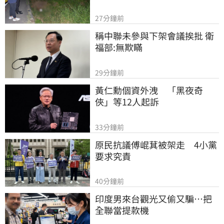
27分鐘前
稱中聯未參與下架會議挨批 衛
福部:無欺瞞
29分鐘前
黃仁勳個資外洩　「黑夜奇
俠」等12人起訴
33分鐘前
原民抗議傅崐萁被架走　4小黨
要求究責
40分鐘前
印度男來台觀光又偷又騙…把
全聯當提款機