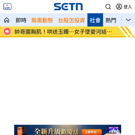
登入
即時
颱風動態
台股怎投資
社會
熱門
影音
挺在
帥哥露胸肌！哄送玉鐲…女子墜愛河結局
藍白大
曝
義？