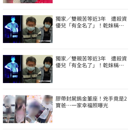
獨家／雙親苦等近3年 遭殺資
優兒「有全名了」！乾妹稱賠
償恐毀她未來
獨家／雙親苦等近3年 遭殺資
優兒「有全名了」！乾妹稱賠
償恐毀她未來
膠帶封屍鎢金董座！兇手竟是2
寶爸…一家幸福照曝光